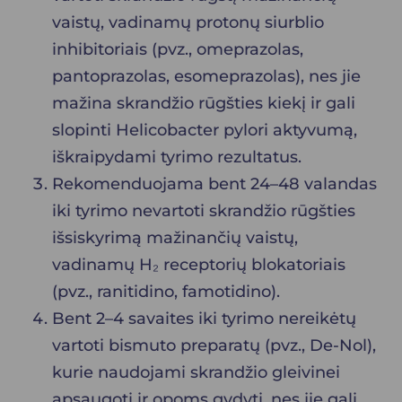
vaistų, vadinamų protonų siurblio
inhibitoriais (pvz., omeprazolas,
pantoprazolas, esomeprazolas), nes jie
mažina skrandžio rūgšties kiekį ir gali
slopinti Helicobacter pylori aktyvumą,
iškraipydami tyrimo rezultatus.
Rekomenduojama bent 24–48 valandas
iki tyrimo nevartoti skrandžio rūgšties
išsiskyrimą mažinančių vaistų,
vadinamų H₂ receptorių blokatoriais
(pvz., ranitidino, famotidino).
Bent 2–4 savaites iki tyrimo nereikėtų
vartoti bismuto preparatų (pvz., De-Nol),
kurie naudojami skrandžio gleivinei
apsaugoti ir opoms gydyti, nes jie gali