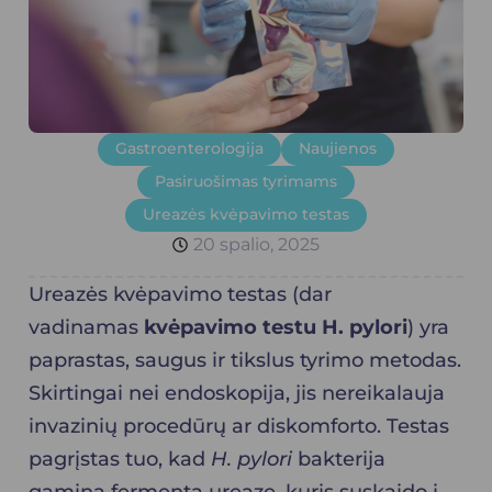
Gastroenterologija
Naujienos
Pasiruošimas tyrimams
Ureazės kvėpavimo testas
20 spalio, 2025
Ureazės kvėpavimo testas
(dar
vadinamas
kvėpavimo testu H. pylori
) yra
paprastas, saugus ir tikslus tyrimo metodas.
Skirtingai nei endoskopija, jis nereikalauja
invazinių procedūrų ar diskomforto. Testas
pagrįstas tuo, kad
H. pylori
bakterija
gamina fermentą ureazę, kuris suskaido į