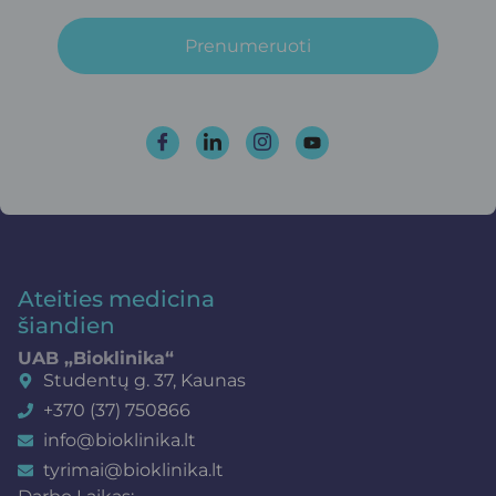
Prenumeruoti
Ateities medicina
šiandien
UAB „Bioklinika“
Studentų g. 37, Kaunas
+370 (37) 750866
info@bioklinika.lt
tyrimai@bioklinika.lt