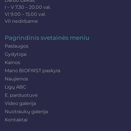
Darbo Laikas:
I – V 7.30 – 20.00 val.
VI 9.00 – 15.00 val.
VII nedirbame
Pagrindinis svetainės meniu
Paslaugos
Gydytojai
Kainos
Mano BIOFIRST paskyra
Naujienos
Ligų ABC
E. parduotuvė
Video galerija
Nuotraukų galerija
Kontaktai