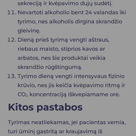
sekreciją ir kvėpavimo dujų sudėtį.
Nevartoti alkoholio bent 24 valandas iki
tyrimo, nes alkoholis dirgina skrandžio
gleivinę.
Dieną prieš tyrimą vengti aštraus,
riebaus maisto, stiprios kavos ar
arbatos, nes šie produktai veikia
skrandžio rūgštingumą.
Tyrimo dieną vengti intensyvaus fizinio
krūvio, nes jis keičia kvėpavimo ritmą ir
CO₂ koncentraciją iškvepiamame ore.
Kitos pastabos
Tyrimas neatliekamas, jei pacientas vemia,
turi ūminį gastritą ar kraujavimą iš