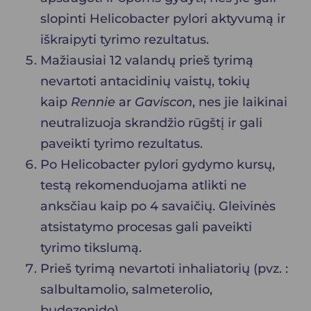
slopinti Helicobacter pylori aktyvumą ir
iškraipyti tyrimo rezultatus.
Mažiausiai 12 valandų prieš tyrimą
nevartoti antacidinių vaistų, tokių
kaip
Rennie
ar
Gaviscon
, nes jie laikinai
neutralizuoja skrandžio rūgštį ir gali
paveikti tyrimo rezultatus.
Po Helicobacter pylori gydymo kursų,
testą rekomenduojama atlikti ne
anksčiau kaip po 4 savaičių. Gleivinės
atsistatymo procesas gali paveikti
tyrimo tikslumą.
Prieš tyrimą nevartoti inhaliatorių (pvz. :
salbultamolio, salmeterolio,
budezonido).