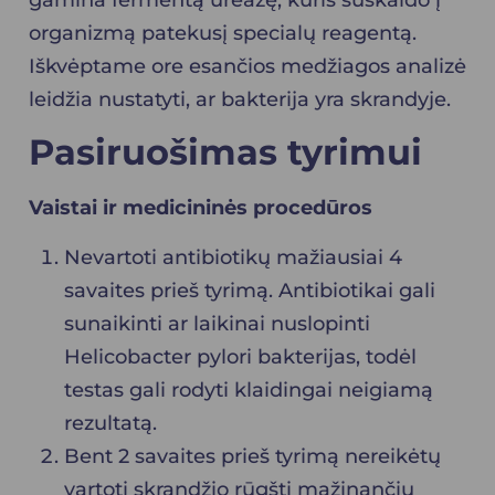
organizmą patekusį specialų reagentą.
Iškvėptame ore esančios medžiagos analizė
leidžia nustatyti, ar bakterija yra skrandyje.
Pasiruošimas tyrimui
Vaistai ir medicininės procedūros
Nevartoti antibiotikų mažiausiai 4
savaites prieš tyrimą. Antibiotikai gali
sunaikinti ar laikinai nuslopinti
Helicobacter pylori bakterijas, todėl
testas gali rodyti klaidingai neigiamą
rezultatą.
Bent 2 savaites prieš tyrimą nereikėtų
vartoti skrandžio rūgštį mažinančių