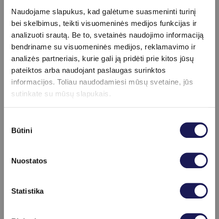
Visa procedūra trunka vos
30 minučių
ir
Naudojame slapukus, kad galėtume suasmeninti turinį
nereikalauja nuskausminimo ar
bei skelbimus, teikti visuomeninės medijos funkcijas ir
hospitalizacijos.
analizuoti srautą. Be to, svetainės naudojimo informaciją
bendriname su visuomeninės medijos, reklamavimo ir
Kada rekomenduojama
analizės partneriais, kurie gali ją pridėti prie kitos jūsų
atlikti testą?
pateiktos arba naudojant paslaugas surinktos
informacijos. Toliau naudodamiesi mūsų svetaine, jūs
sutinkate su mūsų slapukais.
Ureazės kvėpavimo testas
rekomenduojamas, jei jaučiate:
Sutikimo
Būtini
pasirinkimas
dažną rėmenį ar pilvo skausmą;
pykinimą, pilvo pūtimą;
Nuostatos
virškinimo sutrikimus;
jei jau gydėtės nuo H. pylori ir norite
Skaityti daugiau
Statistika
patikrinti gydymo efektyvumą.
Rezultatai