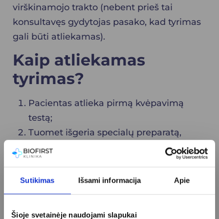
virškinamojo trakto (nebent prieš tai
konsultavęs gydytojas pasako, kad tyrimas
gali būti atliekamas).
Kaip atliekamas
tyrimas?
Pacientas atlieka pirmą kvėpavimą
testą;
Tuomet išgeria specialų preparatą,
kuriame yra ureos (šlapalo);
Po 30 minučių atliekamas pakartotinis
kvėpavimo mėginys;
Sutikimas
Išsami informacija
Apie
Mėginiai ištiriami laboratorijoje, o
rezultatai pateikiami tą pačią dieną.
Šioje svetainėje naudojami slapukai