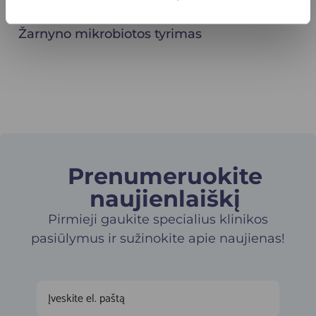
nustatyti
Žarnyno mikrobiotos tyrimas
Prenumeruokite
naujienlaiškį​
Pirmieji gaukite specialius klinikos
pasiūlymus ir sužinokite apie naujienas!