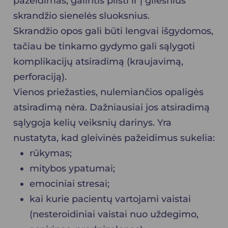
pažeidimas, galintis plisti ir į gilesnius
skrandžio sienelės sluoksnius.
Skrandžio opos gali būti lengvai išgydomos,
tačiau be tinkamo gydymo gali sąlygoti
komplikacijų atsiradimą (kraujavimą,
perforaciją).
Vienos priežasties, nulemiančios opaligės
atsiradimą nėra. Dažniausiai jos atsiradimą
sąlygoja kelių veiksnių darinys. Yra
nustatyta, kad gleivinės pažeidimus sukelia:
rūkymas;
mitybos ypatumai;
emociniai stresai;
kai kurie pacientų vartojami vaistai
(nesteroidiniai vaistai nuo uždegimo,