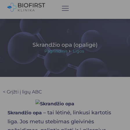
Skrandžio opa (opaligė)
Pagrindinis
Ligos
< Grįžti į ligų ABC
– tai lėtinė, linkusi kartotis
Skrandžio opa
liga. Jos metu stebimas gleivinės