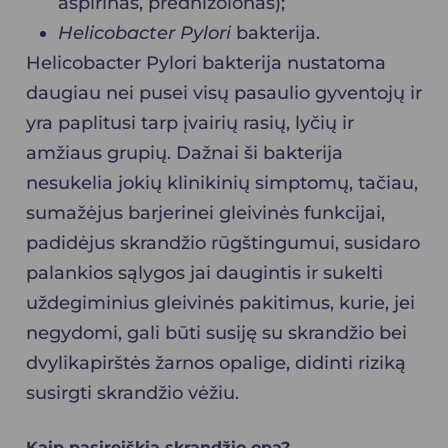
aspirinas, prednizolonas);
Helicobacter Pylori
bakterija.
Helicobacter Pylori
bakterija nustatoma
daugiau nei pusei visų pasaulio gyventojų ir
yra paplitusi tarp įvairių rasių, lyčių ir
amžiaus grupių. Dažnai ši bakterija
nesukelia jokių klinikinių simptomų, tačiau,
sumažėjus barjerinei gleivinės funkcijai,
padidėjus skrandžio rūgštingumui, susidaro
palankios sąlygos jai daugintis ir sukelti
uždegiminius gleivinės pakitimus, kurie, jei
negydomi, gali būti susiję su skrandžio bei
dvylikapirštės žarnos opalige, didinti riziką
susirgti skrandžio vėžiu.
Kaip pasireiškia skrandžio opa?