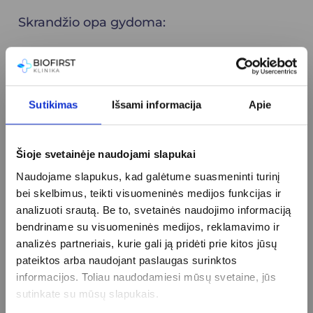
Skrandžio opa gydoma:
vaistais, slopinančiais skrandžio
rūgštingumą – protonų siurblio
inhibitoriais. Juos skiriant skatinamas
Sutikimas
Išsami informacija
Apie
gleivinės gijimas, sudaromos
nepalankios sąlygos
Helicobacter Pylori
Šioje svetainėje naudojami slapukai
daugintis.
Naudojame slapukus, kad galėtume suasmeninti turinį
antibiotikais
Helicobacter Pylori
bei skelbimus, teikti visuomeninės medijos funkcijas ir
naikinimui. Jie vartojami kartu su rūgštį
analizuoti srautą. Be to, svetainės naudojimo informaciją
slopinančiais vaistais.
bendriname su visuomeninės medijos, reklamavimo ir
vengimu medikamentų, neigiamai
analizės partneriais, kurie gali ją pridėti prie kitos jūsų
pateiktos arba naudojant paslaugas surinktos
veikiančių skrandžio gleivinę.
informacijos. Toliau naudodamiesi mūsų svetaine, jūs
laikantis sveikos mitybos principų,
sutinkate su mūsų slapukais.
metant rūkyti.