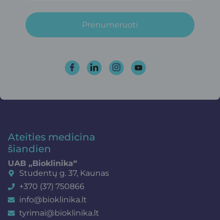
Prenumeruoti
Ateities medicina
šiandien
UAB „Bioklinika“
Studentų g. 37, Kaunas
+370 (37) 750866
info@bioklinika.lt
tyrimai@bioklinika.lt