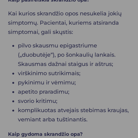
Kai kurios skrandžio opos nesukelia jokių
simptomų. Pacientai, kuriems atsiranda
simptomai, gali skųstis:
pilvo skausmu epigastriume
(„duobutėje“), po šonkaulių lankais.
Skausmas dažnai staigus ir aštrus;
virškinimo sutrikimais;
pykinimu ir vėmimu;
apetito praradimu;
svorio kritimu;
komplikuotas atvejais stebimas kraujas,
vemiant arba tuštinantis.
Kaip gydoma skrandžio opa?