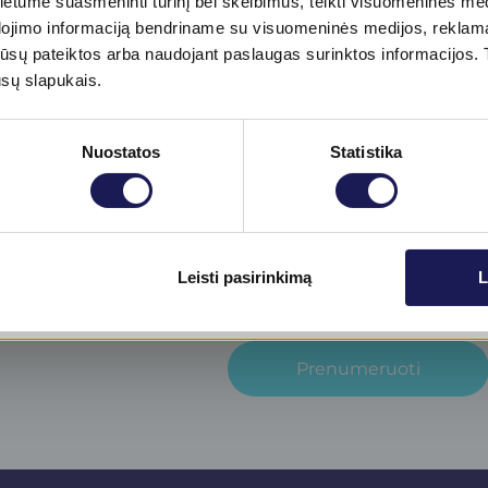
tume suasmeninti turinį bei skelbimus, teikti visuomeninės medij
dojimo informaciją bendriname su visuomeninės medijos, reklamav
tos jūsų pateiktos arba naudojant paslaugas surinktos informacijo
ūsų slapukais.
Nuostatos
Statistika
jienlaiškį​
Skaityti daugiau
Leisti pasirinkimą
L
inikos
 naujienas!
Prenumeruoti