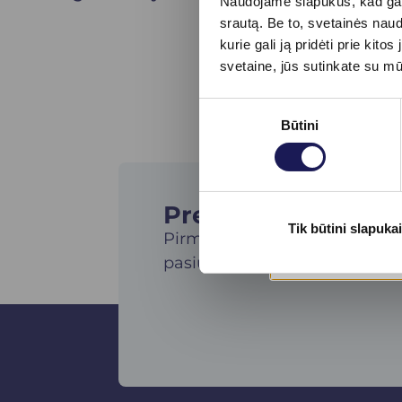
Naudojame slapukus, kad galė
srautą. Be to, svetainės nau
kurie gali ją pridėti prie ki
svetaine, jūs sutinkate su m
Sutikimo
Būtini
pasirinkimas
Prenumeruokite nau
Tik būtini slapukai
Pirmieji gaukite specialius kl
pasiūlymus ir sužinokite apie