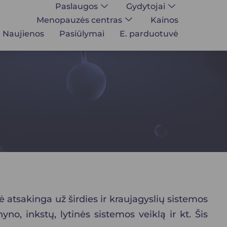
Paslaugos
Gydytojai
Menopauzės centras
Kainos
Naujienos
Pasiūlymai
E. parduotuvė
ė atsakinga už širdies ir kraujagyslių sistemos
yno, inkstų, lytinės sistemos veiklą ir kt. Šis