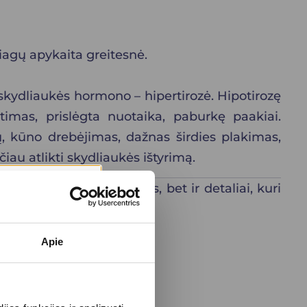
iagų apykaita greitesnė.
 skydliaukės hormono – hipertirozė. Hipotirozę
ūtimas, prislėgta nuotaika, paburkę paakiai.
ų, kūno drebėjimas, dažnas širdies plakimas,
iau atlikti
skydliaukės ištyrimą
.
u pagrindinius hormonus, bet ir detaliai, kuri
 rasite
čia
.
Apie