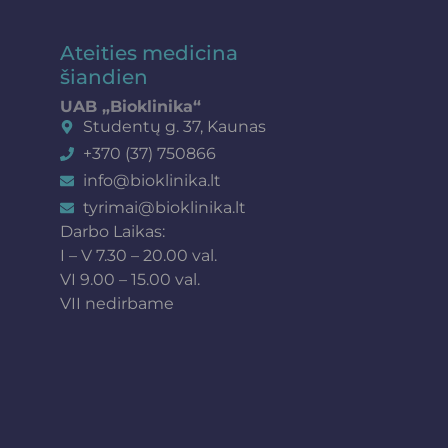
Ateities medicina
šiandien
UAB „Bioklinika“
Studentų g. 37, Kaunas
+370 (37) 750866
info@bioklinika.lt
tyrimai@bioklinika.lt
Darbo Laikas:
I – V 7.30 – 20.00 val.
VI 9.00 – 15.00 val.
VII nedirbame