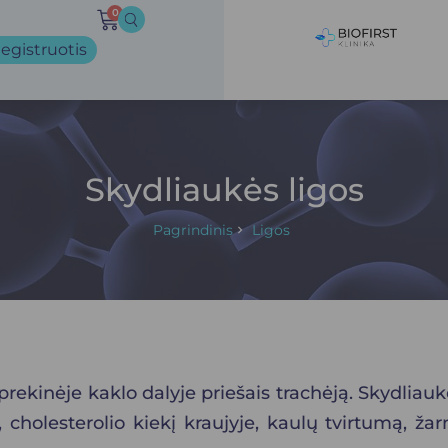
0
egistruotis
Skydliaukės ligos
Pagrindinis
Ligos
prekinėje kaklo dalyje priešais trachėją. Skydliauk
cholesterolio kiekį kraujyje, kaulų tvirtumą, žarn