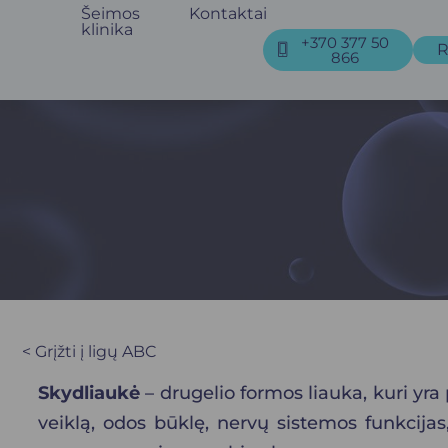
Šeimos
Kontaktai
klinika
+370 377 50
R
866
< Grįžti į ligų ABC
Skydliaukė
– drugelio formos liauka, kuri yra 
veiklą, odos būklę, nervų sistemos funkcijas, 