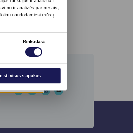
os funkcijas ir analizuoti
imo ir analizės partneriais,
s. Toliau naudodamiesi mūsų
Rinkodara
eisti visus slapukus