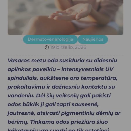
Dermatovenerologija
Naujienos
19 birželio, 2026
Vasaros metu oda susiduria su didesniu
aplinkos poveikiu – intensyvesniais UV
spinduliais, aukštesne oro temperatūra,
prakaitavimu ir dažnesniu kontaktu su
vandeniu. Dėl šių veiksnių gali pakisti
odos būklė: ji gali tapti sausesnė,
jautresnė, atsirasti pigmentinių dėmių ar
bėrimų. Tinkama odos priežiūra šiuo
laikotarpiu yra svarbi ne tik estetinei