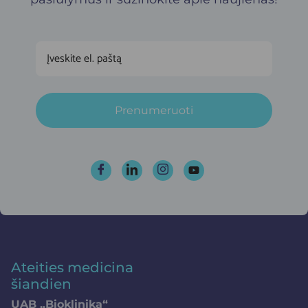
Prenumeruoti
Ateities medicina
šiandien
UAB „Bioklinika“