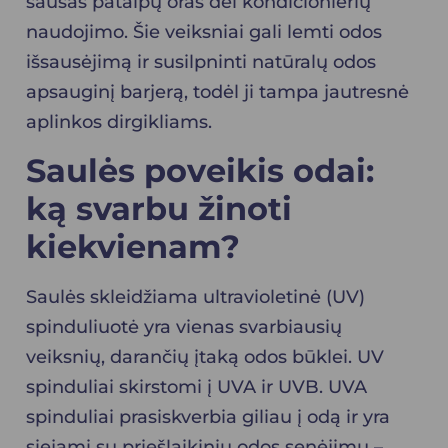
sausas patalpų oras dėl kondicionierių
naudojimo. Šie veiksniai gali lemti odos
išsausėjimą ir susilpninti natūralų odos
apsauginį barjerą, todėl ji tampa jautresnė
aplinkos dirgikliams.
Saulės poveikis odai:
ką svarbu žinoti
kiekvienam?
Saulės skleidžiama ultravioletinė (UV)
spinduliuotė yra vienas svarbiausių
veiksnių, darančių įtaką odos būklei. UV
spinduliai skirstomi į UVA ir UVB. UVA
spinduliai prasiskverbia giliau į odą ir yra
siejami su priešlaikiniu odos senėjimu –