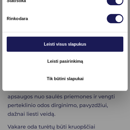
Statistika
svarbu naudoti drėkinamąją priemonę, kuri
padeda palaikyti odos elastingumą bei
Rinkodara
paruošia odą aplinkos veiksnių poveikiui
dienos metu.
Svarbiausias rytinės rutinos žingsnis yra
Leisti visus slapukus
apsauga nuo saulės. SPF turėtų būti
tepamas ant visų atvirų odos vietų. Dienos
Leisti pasirinkimą
metu, ypač labai kaitrią dieną ar
Tik būtini slapukai
pasireiškiant intensyviam prakaitavimui,
svarbu nepamiršti pakartotinai naudoti
apsaugos nuo saulės priemones ir vengti
perteklinio odos dirginimo, pavyzdžiui,
dažnai liesti veidą.
Vakare oda turėtų būti kruopščiai