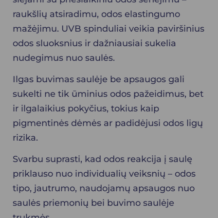
raukšlių atsiradimu, odos elastingumo
mažėjimu. UVB spinduliai veikia paviršinius
odos sluoksnius ir dažniausiai sukelia
nudegimus nuo saulės.
Ilgas buvimas saulėje be apsaugos gali
sukelti ne tik ūminius odos pažeidimus, bet
ir ilgalaikius pokyčius, tokius kaip
pigmentinės dėmės ar padidėjusi odos ligų
rizika.
Svarbu suprasti, kad odos reakcija į saulę
priklauso nuo individualių veiksnių – odos
tipo, jautrumo, naudojamų apsaugos nuo
saulės priemonių bei buvimo saulėje
trukmės.