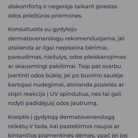
diskomfortą ir negerėja taikant įprastas
odos priežiūros priemones.
Konsultuotis su gydytoju
dermatovenerologu rekomenduojama, jei
atsiranda ar ilgai nepraeina bėrimai,
paraudimas, niežulys, odos pleiskanojimas
ar skausmingi pakitimai. Taip pat svarbu
įvertinti odos būklę, jei po buvimo saulėje
kartojasi nudegimai, atsiranda pūslelės ar
stipri reakcija į UV spindulius, nes tai gali
rodyti padidėjusį odos jautrumą.
Kreiptis į gydytoją dermatovenerologą
reikėtų ir tada, kai pastebimos naujos ar
kintančios pigmentinės dėmės, ypač jei jos