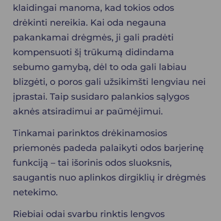
klaidingai manoma, kad tokios odos
drėkinti nereikia. Kai oda negauna
pakankamai drėgmės, ji gali pradėti
kompensuoti šį trūkumą didindama
sebumo gamybą, dėl to oda gali labiau
blizgėti, o poros gali užsikimšti lengviau nei
įprastai. Taip susidaro palankios sąlygos
aknės atsiradimui ar paūmėjimui.
Tinkamai parinktos drėkinamosios
priemonės padeda palaikyti odos barjerinę
funkciją – tai išorinis odos sluoksnis,
saugantis nuo aplinkos dirgiklių ir drėgmės
netekimo.
Riebiai odai svarbu rinktis lengvos