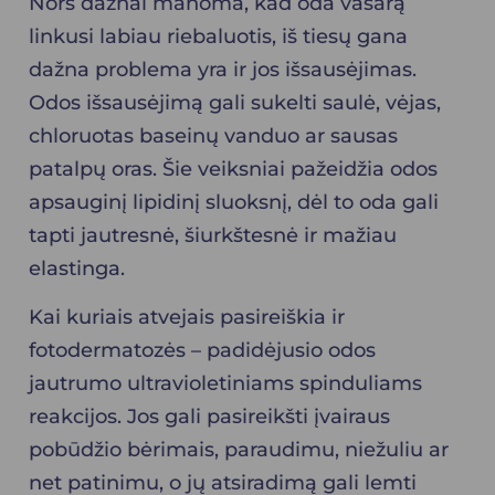
Nors dažnai manoma, kad oda vasarą
linkusi labiau riebaluotis, iš tiesų gana
dažna problema yra ir jos išsausėjimas.
Odos išsausėjimą gali sukelti saulė, vėjas,
chloruotas baseinų vanduo ar sausas
patalpų oras. Šie veiksniai pažeidžia odos
apsauginį lipidinį sluoksnį, dėl to oda gali
tapti jautresnė, šiurkštesnė ir mažiau
elastinga.
Kai kuriais atvejais pasireiškia ir
fotodermatozės – padidėjusio odos
jautrumo ultravioletiniams spinduliams
reakcijos. Jos gali pasireikšti įvairaus
pobūdžio bėrimais, paraudimu, niežuliu ar
net patinimu, o jų atsiradimą gali lemti