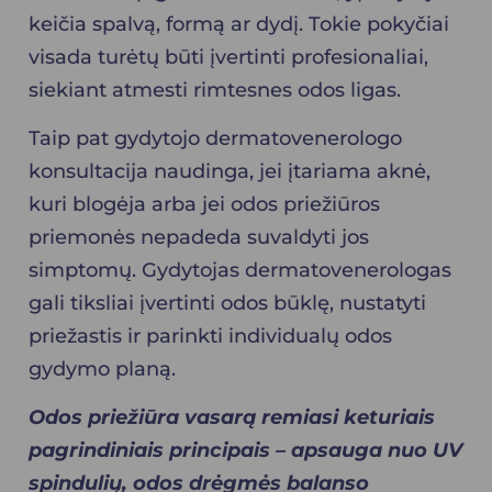
keičia spalvą, formą ar dydį. Tokie pokyčiai
visada turėtų būti įvertinti profesionaliai,
siekiant atmesti rimtesnes odos ligas.
Taip pat gydytojo dermatovenerologo
konsultacija naudinga, jei įtariama aknė,
kuri blogėja arba jei odos priežiūros
priemonės nepadeda suvaldyti jos
simptomų. Gydytojas dermatovenerologas
gali tiksliai įvertinti odos būklę, nustatyti
priežastis ir parinkti individualų odos
gydymo planą.
Odos priežiūra vasarą remiasi keturiais
pagrindiniais principais – apsauga nuo UV
spindulių, odos drėgmės balanso