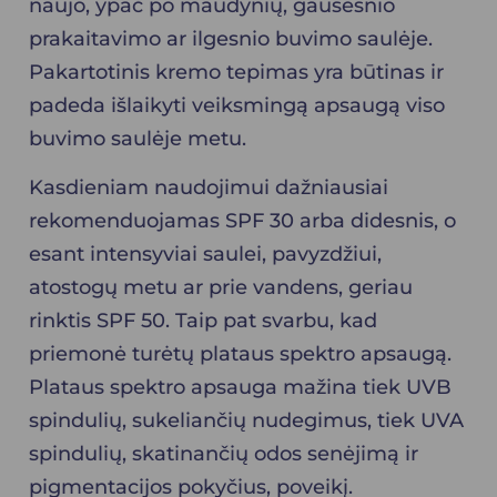
naujo, ypač po maudynių, gausesnio
prakaitavimo ar ilgesnio buvimo saulėje.
Pakartotinis kremo tepimas yra būtinas ir
padeda išlaikyti veiksmingą apsaugą viso
buvimo saulėje metu.
Kasdieniam naudojimui dažniausiai
rekomenduojamas SPF 30 arba didesnis, o
esant intensyviai saulei, pavyzdžiui,
atostogų metu ar prie vandens, geriau
rinktis SPF 50. Taip pat svarbu, kad
priemonė turėtų plataus spektro apsaugą.
Plataus spektro apsauga mažina tiek UVB
spindulių, sukeliančių nudegimus, tiek UVA
spindulių, skatinančių odos senėjimą ir
pigmentacijos pokyčius, poveikį.