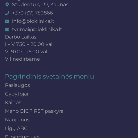
Studentų g. 37, Kaunas
+370 (37) 750866
info@bioklinika.lt
tyrimai@bioklinika.lt
Darbo Laikas:
I – V 7.30 – 20.00 val.
VI 9.00 – 15.00 val.
VII nedirbame
Pagrindinis svetainės meniu
Paslaugos
Gydytojai
Kainos
Mano BIOFIRST paskyra
Naujienos
Ligų ABC
E. parduotuvė