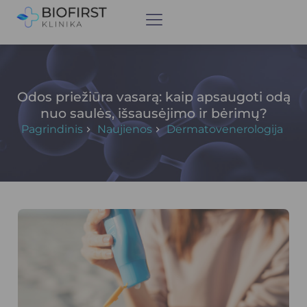
Odos priežiūra vasarą: kaip apsaugoti odą
nuo saulės, išsausėjimo ir bėrimų?
Pagrindinis
Naujienos
Dermatovenerologija