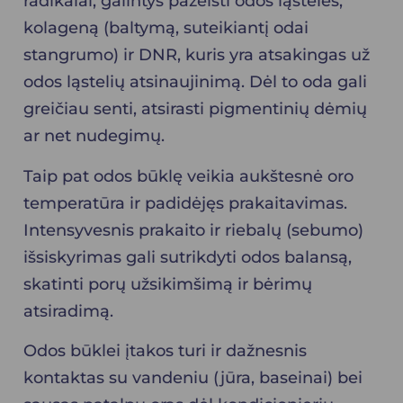
radikalai, galintys pažeisti odos ląsteles,
kolageną (baltymą, suteikiantį odai
stangrumo) ir DNR, kuris yra atsakingas už
odos ląstelių atsinaujinimą. Dėl to oda gali
greičiau senti, atsirasti pigmentinių dėmių
ar net nudegimų.
Taip pat odos būklę veikia aukštesnė oro
temperatūra ir padidėjęs prakaitavimas.
Intensyvesnis prakaito ir riebalų (sebumo)
išsiskyrimas gali sutrikdyti odos balansą,
skatinti porų užsikimšimą ir bėrimų
atsiradimą.
Odos būklei įtakos turi ir dažnesnis
kontaktas su vandeniu (jūra, baseinai) bei