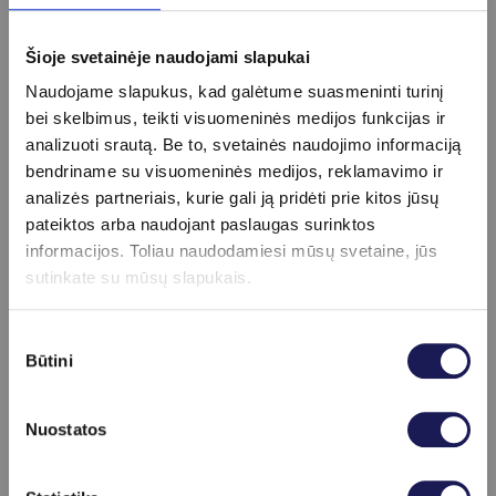
vasaros metu
Šioje svetainėje naudojami slapukai
Kasdienė odos priežiūros rutina vasaros
Naudojame slapukus, kad galėtume suasmeninti turinį
metu turėtų būti paprasta, bet nuosekli, nes
bei skelbimus, teikti visuomeninės medijos funkcijas ir
šiuo laikotarpiu oda patiria didesnį aplinkos
analizuoti srautą. Be to, svetainės naudojimo informaciją
poveikį. Pagrindinis tinkamos odos
bendriname su visuomeninės medijos, reklamavimo ir
analizės partneriais, kurie gali ją pridėti prie kitos jūsų
priežiūros rutinos tikslas yra palaikyti odos
pateiktos arba naudojant paslaugas surinktos
barjerinę funkciją, užtikrinti tinkamą
informacijos. Toliau naudodamiesi mūsų svetaine, jūs
drėgmės balansą ir apsaugoti nuo saulės
sutinkate su mūsų slapukais.
daromos žalos.
Sutikimo
Ryte oda turėtų būti švelniai nuvaloma, kad
Būtini
pasirinkimas
būtų pašalinti per naktį susikaupę riebalai
ir prakaitas. Tam naudojami lengvi
Nuostatos
prausikliai, kurie nepažeidžia natūralaus
odos apsauginio sluoksnio. Po prausimosi
Skaityti daugiau