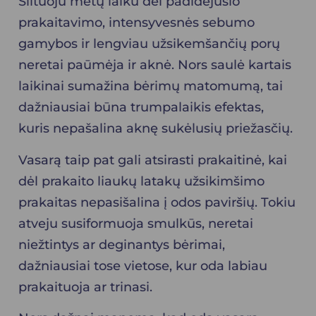
Šiltuoju metų laiku dėl padidėjusio
prakaitavimo, intensyvesnės sebumo
gamybos ir lengviau užsikemšančių porų
neretai paūmėja ir aknė. Nors saulė kartais
laikinai sumažina bėrimų matomumą, tai
dažniausiai būna trumpalaikis efektas,
kuris nepašalina aknę sukėlusių priežasčių.
Vasarą taip pat gali atsirasti prakaitinė, kai
dėl prakaito liaukų latakų užsikimšimo
prakaitas nepasišalina į odos paviršių. Tokiu
atveju susiformuoja smulkūs, neretai
niežtintys ar deginantys bėrimai,
dažniausiai tose vietose, kur oda labiau
prakaituoja ar trinasi.