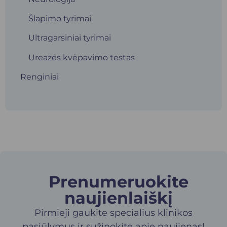
Šlapimo tyrimai
Ultragarsiniai tyrimai
Ureazės kvėpavimo testas
Renginiai
Prenumeruokite
naujienlaiškį​
Pirmieji gaukite specialius klinikos
pasiūlymus ir sužinokite apie naujienas!