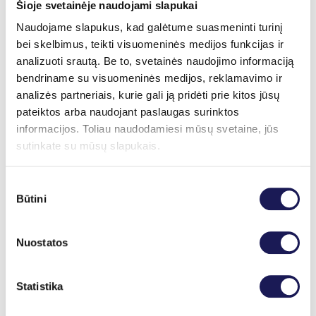
Šioje svetainėje naudojami slapukai
kad prekė ar paslauga yra suteikta.
Naudojame slapukus, kad galėtume suasmeninti turinį
Dovanų kuponams nuolaidos nėra
bei skelbimus, teikti visuomeninės medijos funkcijas ir
taikomos.
analizuoti srautą. Be to, svetainės naudojimo informaciją
Perkant dovanų kuponą paslaugų
bendriname su visuomeninės medijos, reklamavimo ir
kursui: visas kurso paslaugas turi
analizės partneriais, kurie gali ją pridėti prie kitos jūsų
atlikti tas pats asmuo, negalima
pateiktos arba naudojant paslaugas surinktos
dalies paslaugų atlikimo perleisti
informacijos. Toliau naudodamiesi mūsų svetaine, jūs
kitam asmeniui.
sutinkate su mūsų slapukais.
Perkant dovanų kuponą paslaugų
kursui: dovanų kuponas gali būti
Sutikimo
panaudojamas tik toms paslaugoms,
Būtini
pasirinkimas
kurioms buvo įsigytas.
Pametus ar kitaip praradus dovanų
Nuostatos
kuponą, pinigai negrąžinami.
Dovanų kuponą klastoti, kopijuoti,
dauginti ar panaudoti bei įsigyti bet
Statistika
kokiu neteisėtu būdu griežtai