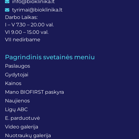
info@bioklinika.lt
tyrimai@bioklinika.lt
Darbo Laikas:
I – V 7.30 – 20.00 val.
VI 9.00 – 15.00 val.
VII nedirbame
Pagrindinis svetainės meniu
Paslaugos
Gydytojai
Kainos
Mano BIOFIRST paskyra
Naujienos
Ligų ABC
E. parduotuvė
Video galerija
Nuotraukų galerija