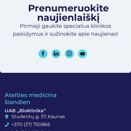
Prenumeruokite
naujienlaiškį​
Pirmieji gaukite specialius klinikos
pasiūlymus ir sužinokite apie naujienas!
Ateities medicina
šiandien
UAB „Bioklinika“
Studentų g. 37, Kaunas
+370 (37) 750866