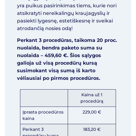
yra puikus pasirinkimas tiems, kurie nori
atsikratyti nereikalingų kraujagyslių ir
pasiekti lygesnę, estetiškesnę ir sveikai
atrodančią nosies odą!
Perkant 3 procedūras, taikoma 20 proc.
nuolaida, bendra paketo suma su
nuolaida – 459,60 €. Šios sąlygos
galioja už visą procedūrų kursą
susimokant visą sumą iš karto
vėliausiai po pirmos procedūros.
Kaina už 1
procedūrą
Įprasta procedūros
229,00 €
kaina
Perkant 3
183,20 €
procedūrų kursą