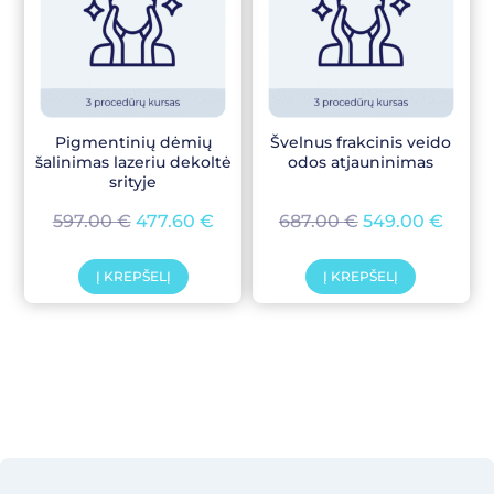
Pigmentinių dėmių
Švelnus frakcinis veido
šalinimas lazeriu dekoltė
odos atjauninimas
srityje
597.00
€
477.60
€
687.00
€
549.00
€
Į KREPŠELĮ
Į KREPŠELĮ