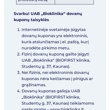
Svarbu! UAB „Bioklinika“ dovanų
kuponų taisyklės
Internetinėje svetainėje įsigytas
dovanų kuponas yra elektroninis,
kuris atsiunčiamas į el. paštą, kurį
nurodėte pirkimo metu.
Fizinį dovanų kuponą galite įsigyti
UAB „Bioklinika“ (BIOFIRST klinika,
Studentų g. 37, Kaunas).
Nei fizinis, nei elektroninis dovanų
kuponas nėra keičiamas į pinigus ar
grąžinamas.
Dovanų kuponas galioja UAB
„Bioklinika“ (BIOFIRST klinika,
Studentų g. 37, Kaunas) teikiamoms
paslaugoms –
www.bioklinika.lt.