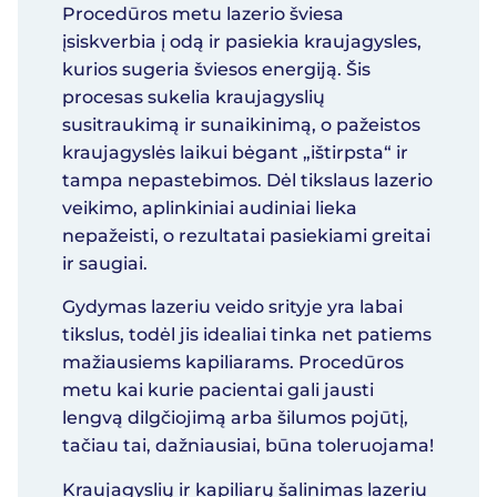
Procedūros metu lazerio šviesa
įsiskverbia į odą ir pasiekia kraujagysles,
kurios sugeria šviesos energiją. Šis
procesas sukelia kraujagyslių
susitraukimą ir sunaikinimą, o pažeistos
kraujagyslės laikui bėgant „ištirpsta“ ir
tampa nepastebimos. Dėl tikslaus lazerio
veikimo, aplinkiniai audiniai lieka
nepažeisti, o rezultatai pasiekiami greitai
ir saugiai.
Gydymas lazeriu veido srityje yra labai
tikslus, todėl jis idealiai tinka net patiems
mažiausiems kapiliarams. Procedūros
metu kai kurie pacientai gali jausti
lengvą dilgčiojimą arba šilumos pojūtį,
tačiau tai, dažniausiai, būna toleruojama!
Kraujagyslių ir kapiliarų šalinimas lazeriu