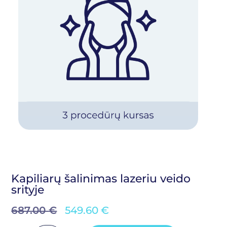
Kapiliarų šalinimas lazeriu veido
srityje
687.00
€
549.60
€