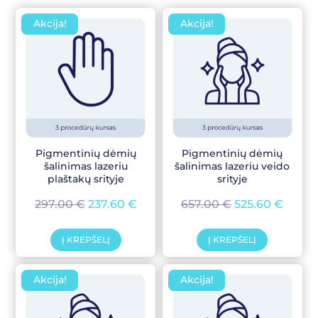
Akcija!
Akcija!
Pigmentinių dėmių
Pigmentinių dėmių
šalinimas lazeriu
šalinimas lazeriu veido
plaštakų srityje
srityje
297.00
€
237.60
€
657.00
€
525.60
€
Į KREPŠELĮ
Į KREPŠELĮ
Akcija!
Akcija!