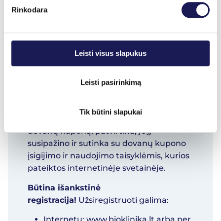
draudžiama.
Rinkodara
Įsigijus paslaugas UAB „Bioklinika“
internetinėje svetainėje, jos laikomos
dovanų kuponu, suteikiančiu teisę
pasinaudoti pasirinkta (-omis)
Leisti visus slapukus
paslauga (-omis) per nustatytą
laikotarpį pagal galiojančias dovanų
Leisti pasirinkimą
kupono taisyklės.
Tik būtini slapukai
Pirkėjas, įsigydamas UAB „Bioklinika“
dovanų kuponą, patvirtina, jog
susipažino ir sutinka su dovanų kupono
įsigijimo ir naudojimo taisyklėmis, kurios
pateiktos internetinėje svetainėje.
Būtina išankstinė
registracija!
Užsiregistruoti galima:
Internetu:
www.bioklinika.lt
arba per