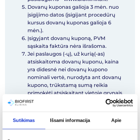
Dovanų kuponas galioja 3 mėn. nuo
įsigijimo datos (įsigijant procedūrų
kursus dovanų kuponas galioja 6
mėn.).
Įsigyjant dovanų kuponą, PVM
sąskaita faktūra nėra išrašoma.
Jei paslaugos (-ų), už kurią(-as)
atsiskaitoma dovanų kuponu, kaina
yra didesnė nei dovanų kupono
nominali vertė, nurodyta ant dovanų
kupono, trūkstamą sumą reikia
primokėti atsiskaitant vietoje grynais
pinigais arba bankine kortele.
Išsirinkus paslaugą už mažesnę
sumą, likutis negrąžinamas.
Sutikimas
Išsami informacija
Apie
Jei dovanų kuponas nebuvo
panaudotas galiojimo laikotarpiu,
pinigai nėra grąžinami ir laikoma,