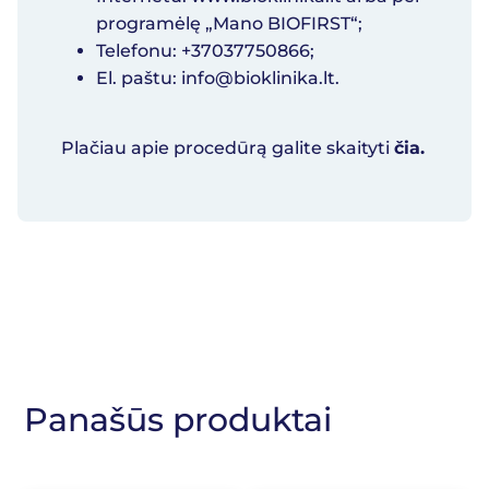
programėlę „Mano BIOFIRST“;
Telefonu: +37037750866;
El. paštu:
info@bioklinika.lt
.
Plačiau apie procedūrą galite skaityti
čia.
Panašūs produktai