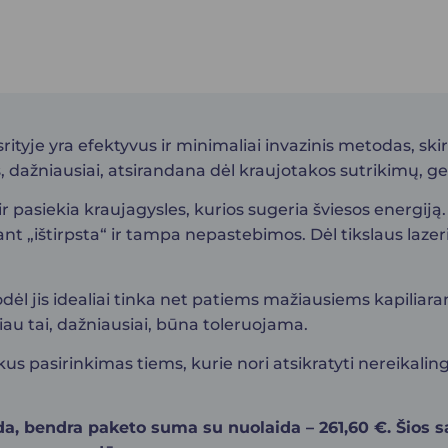
s srityje yra efektyvus ir minimaliai invazinis metodas, 
, dažniausiai, atsirandana dėl kraujotakos sutrikimų, gen
r pasiekia kraujagysles, kurios sugeria šviesos energiją.
t „ištirpsta“ ir tampa nepastebimos. Dėl tikslaus lazerio
 todėl jis idealiai tinka net patiems mažiausiems kapilia
čiau tai, dažniausiai, būna toleruojama.
ikus pasirinkimas tiems, kurie nori atsikratyti nereikaling
da, bendra paketo suma su nuolaida – 261,60 €. Šios s