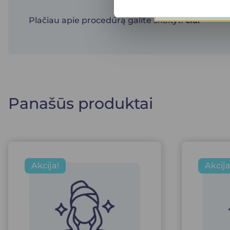
Plačiau apie procedūrą galite skaityti
čia.
Panašūs produktai
Akcija!
Akcija