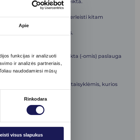
d prekė ar paslauga yra suteikta.
 dalies paslaugų atlikimo perleisti kitam
Apie
oms, kurioms buvo įsigytas.
tai draudžiama.
čiu teisę pasinaudoti pasirinkta (-omis) paslauga
os funkcijas ir analizuoti
imo ir analizės partneriais,
s. Toliau naudodamiesi mūsų
pono įsigijimo ir naudojimo taisyklėmis, kurios
Rinkodara
eisti visus slapukus