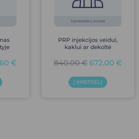
imas
PRP injekcijos veidui,
tyje
kaklui ar dekoltė
.60
€
840.00
€
672.00
€
Į KREPŠELĮ