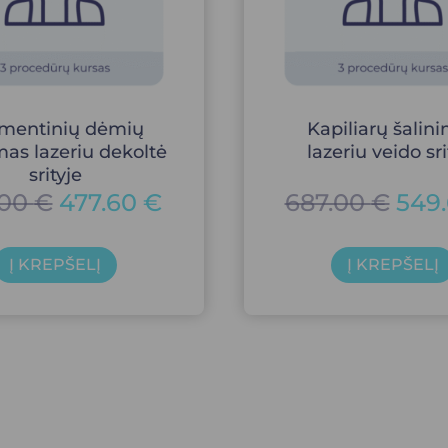
mentinių dėmių
Kapiliarų šalin
mas lazeriu dekoltė
lazeriu veido sri
srityje
.00
€
477.60
€
687.00
€
549
Į KREPŠELĮ
Į KREPŠELĮ