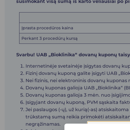
susimokant visą sumą iš karto vėliausiai po 
Įprasta procedūros kaina
Perkant 3 procedūrų kursą
Svarbu! UAB „Bioklinika“ dovanų kuponų taisy
Internetinėje svetainėje įsigytas dovanų kup
Fizinį dovanų kuponą galite įsigyti UAB „Biok
Nei fizinis, nei elektroninis dovanų kuponas
Dovanų kuponas galioja UAB „Bioklinika“ (B
Dovanų kuponas galioja 3 mėn. nuo įsigijimo
Įsigyjant dovanų kuponą, PVM sąskaita fakt
Jei paslaugos (-ų), už kurią(-as) atsiskait
trūkstamą sumą reikia primokėti atsiskaitant
negrąžinamas.