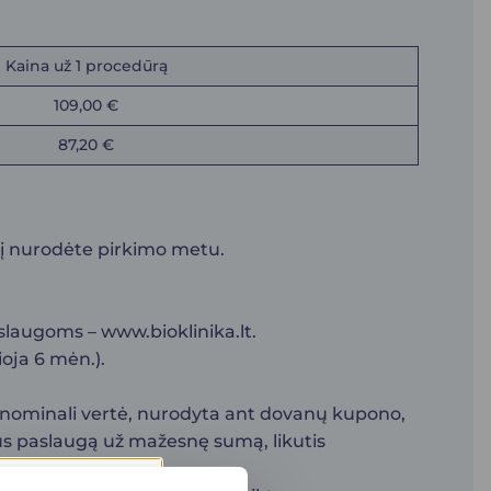
Kaina už 1 procedūrą
109,00 €
87,20 €
urį nurodėte pirkimo metu.
aslaugoms –
www.bioklinika.lt.
oja 6 mėn.).
o nominali vertė, nurodyta ant dovanų kupono,
kus paslaugą už mažesnę sumą, likutis