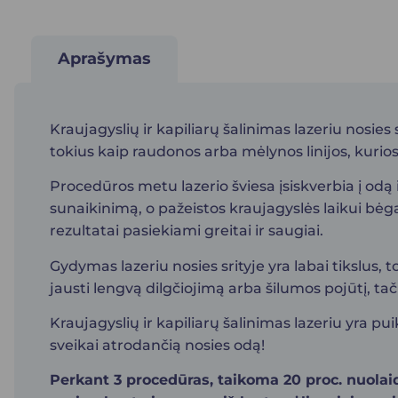
Aprašymas
Kraujagyslių ir kapiliarų šalinimas lazeriu nosie
tokius kaip raudonos arba mėlynos linijos, kurios
Procedūros metu lazerio šviesa įsiskverbia į odą i
sunaikinimą, o pažeistos kraujagyslės laikui bėgan
rezultatai pasiekiami greitai ir saugiai.
Gydymas lazeriu nosies srityje yra labai tikslus,
jausti lengvą dilgčiojimą arba šilumos pojūtį, ta
Kraujagyslių ir kapiliarų šalinimas lazeriu yra pu
sveikai atrodančią nosies odą!
Perkant 3 procedūras, taikoma 20 proc. nuolai