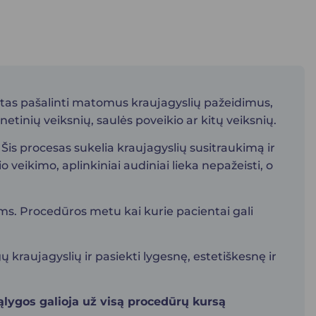
skirtas pašalinti matomus kraujagyslių pažeidimus,
etinių veiksnių, saulės poveikio ar kitų veiksnių.
 Šis procesas sukelia kraujagyslių susitraukimą ir
 veikimo, aplinkiniai audiniai lieka nepažeisti, o
rams. Procedūros metu kai kurie pacientai gali
ų kraujagyslių ir pasiekti lygesnę, estetiškesnę ir
ąlygos galioja už visą procedūrų kursą