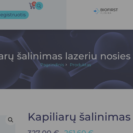
0
egistruotis
arų šalinimas lazeriu nosies 
Pagrindinis
Produktas
Kapiliarų šalinimas 
327.00
€
261.60
€