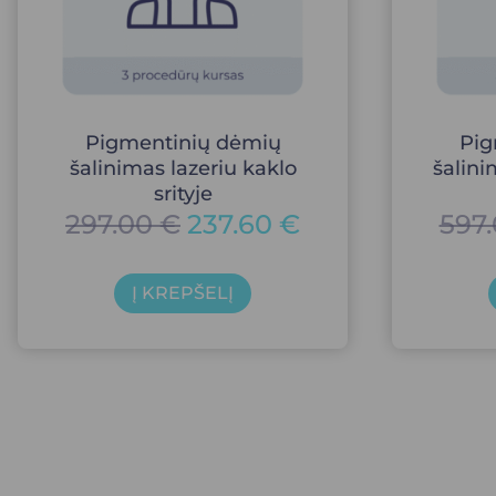
Pigmentinių dėmių
Pig
šalinimas lazeriu kaklo
šalini
srityje
297.00
€
237.60
€
597
Į KREPŠELĮ