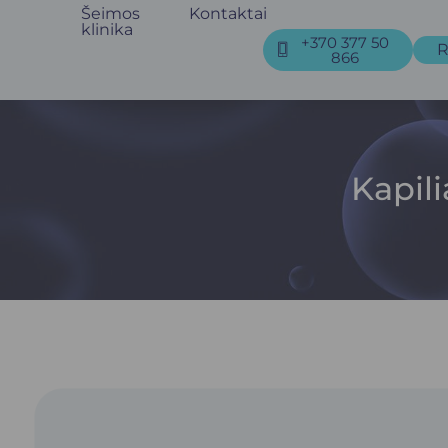
Šeimos
Kontaktai
klinika
+370 377 50
R
866
Kapili