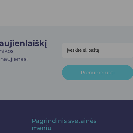
jienlaiškį​
inikos
 naujienas!
Prenumeruoti
Pagrindinis svetainės
meniu