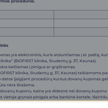
pirmos procedūros.
klės
onas yra elektroninis, kuris atsiunčiamas į el. paštą, k
linika“ (BIOFIRST klinika, Studentų g. 37, Kaunas).
 nėra keičiamas į pinigus ar grąžinamas.
IOFIRST klinika, Studentų g. 37, Kaunas) teikiamoms p
 datos (įsigijant procedūrų kursus dovanų kuponas gali
ūra nėra išrašoma.
oma dovanų kuponu, kaina yra didesnė nei dovanų kupon
 vietoje grynais pinigais arba bankine kortele. Išsirin