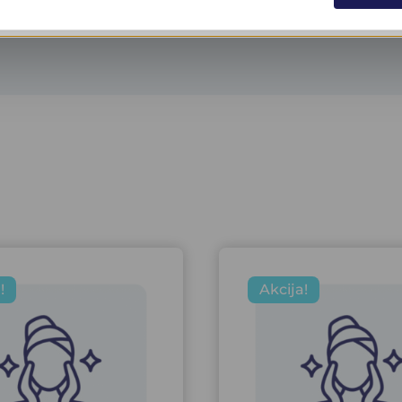
!
Akcija!