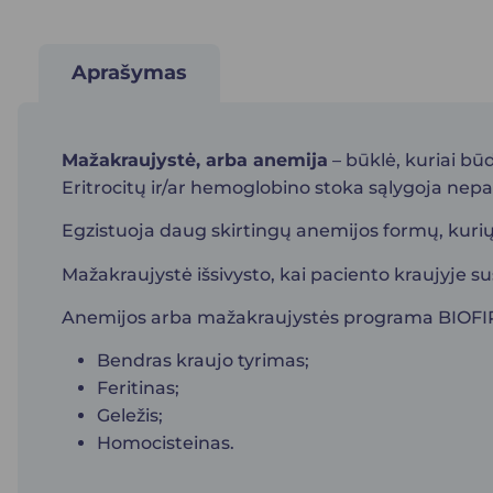
Aprašymas
Mažakraujystė, arba anemija
– būklė, kuriai bū
Eritrocitų ir/ar hemoglobino stoka sąlygoja nep
Egzistuoja daug skirtingų anemijos formų, kurių 
Mažakraujystė išsivysto, kai paciento kraujyje su
Anemijos arba mažakraujystės programa BIOFIRS
Bendras kraujo tyrimas;
Feritinas;
Geležis;
Homocisteinas.