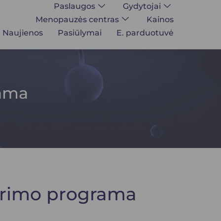
Paslaugos
Gydytojai
Menopauzės centras
Kainos
Naujienos
Pasiūlymai
E. parduotuvė
rama
tyrimo programa