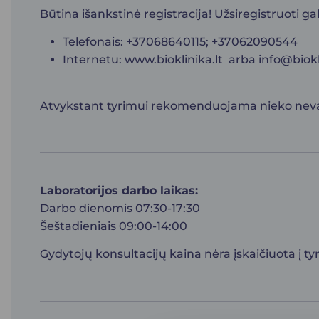
Būtina išankstinė registracija! Užsiregistruoti ga
Telefonais: +37068640115; +37062090544
Internetu:
www.bioklinika.lt
arba
info@biokl
Atvykstant tyrimui rekomenduojama nieko nevalgy
Laboratorijos darbo laikas:
Darbo dienomis 07:30-17:30
Šeštadieniais 09:00-14:00
Gydytojų konsultacijų kaina nėra įskaičiuota į ty