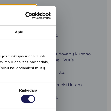
urį nurodėte pirkimo metu.
Apie
aslaugoms –
www.bioklinika.lt.
oja 6 mėn.).
o nominali vertė, nurodyta ant dovanų kupono,
os funkcijas ir analizuoti
kus paslaugą už mažesnę sumą, likutis
imo ir analizės partneriais,
s. Toliau naudodamiesi mūsų
d prekė ar paslauga yra suteikta.
 dalies paslaugų atlikimo perleisti kitam
Rinkodara
oms, kurioms buvo įsigytas.
tai draudžiama.