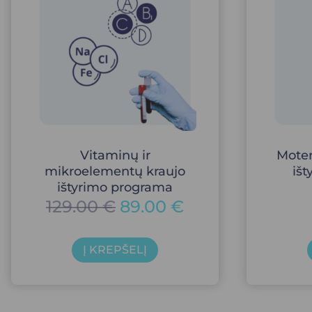
Vitaminų ir
Moter
mikroelementų kraujo
iš
ištyrimo programa
129.00
€
89.00
€
Į KREPŠELĮ