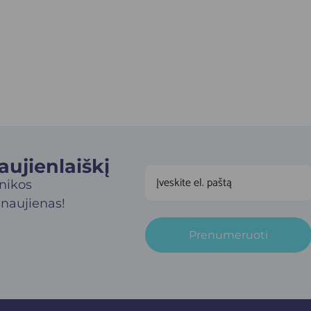
jienlaiškį​
inikos
 naujienas!
Prenumeruoti