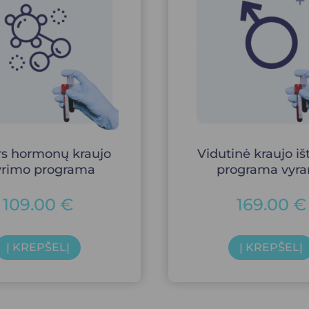
s hormonų kraujo
Vidutinė kraujo iš
tyrimo programa
programa vyr
109.00
€
169.00
€
Į KREPŠELĮ
Į KREPŠELĮ