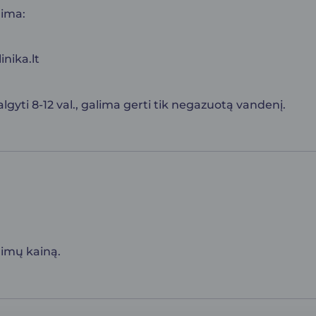
lima:
inika.lt
ti 8-12 val., galima gerti tik negazuotą vandenį.
rimų kainą.