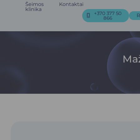
Šeimos
Kontaktai
klinika
+370 377 50
R
866
Maž