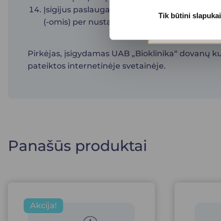
Įsigijus paslaugas UAB „Bioklinika“ internet
Tik būtini slapukai
(-omis) per nustatytą laikotarpį pagal galio
Pirkėjas, įsigydamas UAB „Bioklinika“ dovanų kup
pateiktos internetinėje svetainėje.
Panašūs produktai
Akcija!