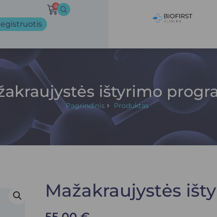
0
egistruotis
akraujystės ištyrimo prog
Pagrindinis
Produktas
Mažakraujystės iš
55.00
€