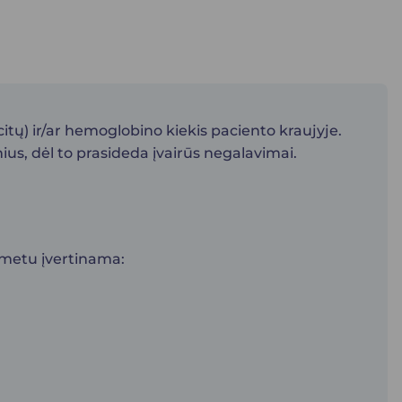
tų) ir/ar hemoglobino kiekis paciento kraujyje.
s, dėl to prasideda įvairūs negalavimai.
 metu įvertinama: