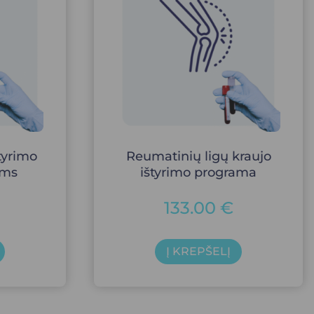
tyrimo
Reumatinių ligų kraujo
ams
ištyrimo programa
133.00
€
Į KREPŠELĮ