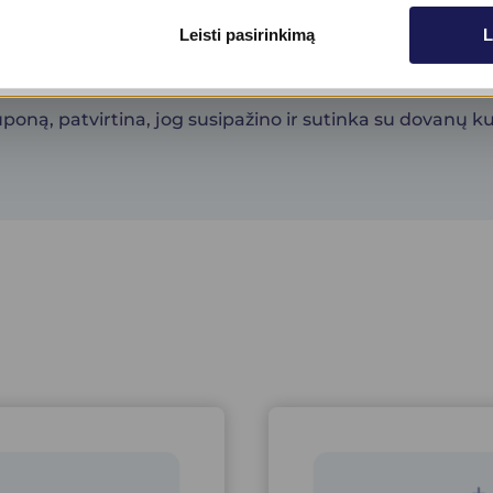
Skaityti daugiau
inėje svetainėje, jos laikomos dovanų kuponu, suteikian
Leisti pasirinkimą
L
jančias dovanų kupono taisyklės.
oną, patvirtina, jog susipažino ir sutinka su dovanų ku