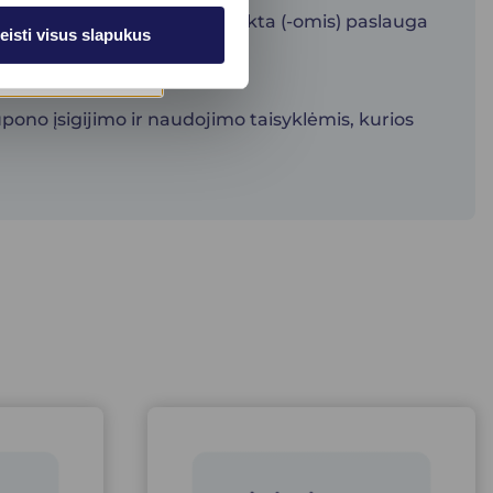
čiu teisę pasinaudoti pasirinkta (-omis) paslauga
eisti visus slapukus
pono įsigijimo ir naudojimo taisyklėmis, kurios