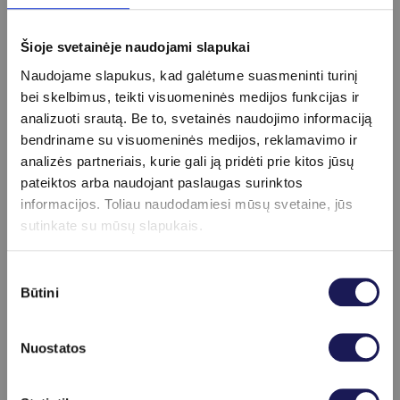
pinigais arba bankine kortele.
Išsirinkus paslaugą už mažesnę
Šioje svetainėje naudojami slapukai
sumą, likutis negrąžinamas.
Jei dovanų kuponas nebuvo
Naudojame slapukus, kad galėtume suasmeninti turinį
panaudotas galiojimo laikotarpiu,
bei skelbimus, teikti visuomeninės medijos funkcijas ir
pinigai nėra grąžinami ir laikoma,
analizuoti srautą. Be to, svetainės naudojimo informaciją
kad prekė ar paslauga yra suteikta.
bendriname su visuomeninės medijos, reklamavimo ir
Dovanų kuponams nuolaidos nėra
analizės partneriais, kurie gali ją pridėti prie kitos jūsų
taikomos.
pateiktos arba naudojant paslaugas surinktos
informacijos. Toliau naudodamiesi mūsų svetaine, jūs
Perkant dovanų kuponą paslaugų
sutinkate su mūsų slapukais.
kursui: visas kurso paslaugas turi
atlikti tas pats asmuo, negalima
dalies paslaugų atlikimo perleisti
Sutikimo
Būtini
kitam asmeniui.
pasirinkimas
Perkant dovanų kuponą paslaugų
kursui: dovanų kuponas gali būti
Nuostatos
panaudojamas tik toms paslaugoms,
kurioms buvo įsigytas.
Skaityti daugiau