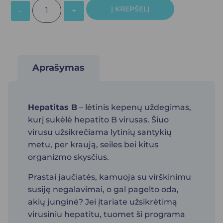
Į KREPŠELĮ
Aprašymas
Hepatitas B
– lėtinis kepenų uždegimas,
kurį sukėlė hepatito B virusas. Šiuo
virusu užsikrečiama lytinių santykių
metu, per kraują, seiles bei kitus
organizmo skysčius.
Prastai jaučiatės, kamuoja su virškinimu
susiję negalavimai, o gal pagelto oda,
akių junginė? Jei įtariate užsikrėtimą
virusiniu hepatitu, tuomet ši programa