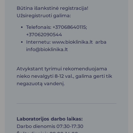
Būtina išankstinė registracija!
Užsiregistruoti galima:
Telefonais: +37068640115;
+37062090544
Internetu:
www.bioklinika.lt
arba
info@bioklinika.lt
Atvykstant tyrimui rekomenduojama
nieko nevalgyti 8-12 val., galima gerti tik
negazuotą vandenį.
Laboratorijos darbo laikas:
Darbo dienomis 07:30-17:30