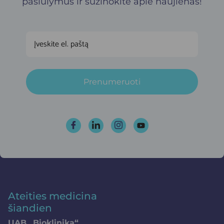
pasiūlymus ir sužinokite apie naujienas!
Prenumeruoti
Ateities medicina
šiandien
UAB „Bioklinika“