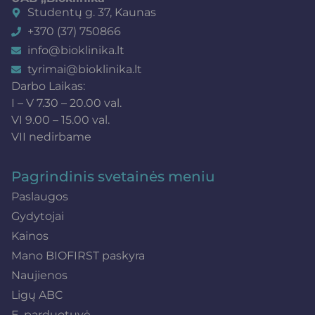
Studentų g. 37, Kaunas
+370 (37) 750866
info@bioklinika.lt
tyrimai@bioklinika.lt
Darbo Laikas:
I – V 7.30 – 20.00 val.
VI 9.00 – 15.00 val.
VII nedirbame
Pagrindinis svetainės meniu
Paslaugos
Gydytojai
Kainos
Mano BIOFIRST paskyra
Naujienos
Ligų ABC
E. parduotuvė