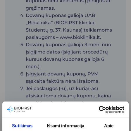
kuponas nėra keičiamas į pinigus ar
grąžinamas.
Dovanų kuponas galioja UAB
„Bioklinika“ (BIOFIRST klinika,
Studentų g. 37, Kaunas) teikiamoms
paslaugoms –
www.bioklinika.lt.
Dovanų kuponas galioja 3 mėn. nuo
įsigijimo datos (įsigijant procedūrų
kursus dovanų kuponas galioja 6
mėn.).
Įsigyjant dovanų kuponą, PVM
sąskaita faktūra nėra išrašoma.
Jei paslaugos (-ų), už kurią(-as)
atsiskaitoma dovanų kuponu, kaina
yra didesnė nei dovanų kupono
nominali vertė, nurodyta ant dovanų
kupono, trūkstamą sumą reikia
primokėti atsiskaitant vietoje grynais
Sutikimas
Išsami informacija
Apie