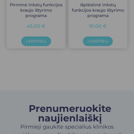
Pirminė inkstų funkcijos
Išplėstinė inkstų
kraujo ištyrimo
funkcijos kraujo ištyrimo
programa
programa
45.00
€
91.00
€
Į KREPŠELĮ
Į KREPŠELĮ
Prenumeruokite
naujienlaiškį​
Pirmieji gaukite specialius klinikos