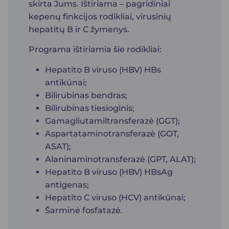
skirta Jums. Ištiriama – pagridiniai
kepenų finkcijos rodikliai, virusinių
hepatitų B ir C žymenys.
Programa ištiriamia šie rodikliai:
Hepatito B viruso (HBV) HBs
antikūnai;
Bilirubinas bendras;
Bilirubinas tiesioginis;
Gamagliutamiltransferazė (GGT);
Aspartataminotransferazė (GOT,
ASAT);
Alaninaminotransferazė (GPT, ALAT);
Hepatito B viruso (HBV) HBsAg
antigenas;
Hepatito C viruso (HCV) antikūnai;
Šarminė fosfatazė.