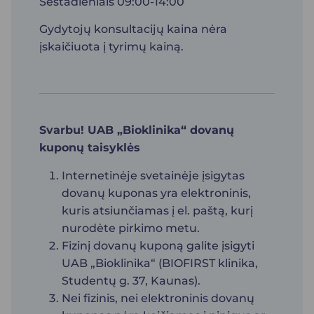
Šeštadieniais 09:00-14:00
Gydytojų konsultacijų kaina nėra
įskaičiuota į tyrimų kainą.
Svarbu! UAB „Bioklinika“ dovanų
kuponų taisyklės
Internetinėje svetainėje įsigytas
dovanų kuponas yra elektroninis,
kuris atsiunčiamas į el. paštą, kurį
nurodėte pirkimo metu.
Fizinį dovanų kuponą galite įsigyti
UAB „Bioklinika“ (BIOFIRST klinika,
Studentų g. 37, Kaunas).
Nei fizinis, nei elektroninis dovanų