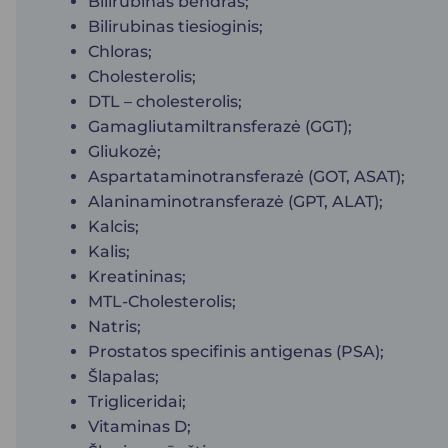
Bilirubinas bendras;
Bilirubinas tiesioginis;
Chloras;
Cholesterolis;
DTL – cholesterolis;
Gamagliutamiltransferazė (GGT);
Gliukozė;
Aspartataminotransferazė (GOT, ASAT);
Alaninaminotransferazė (GPT, ALAT);
Kalcis;
Kalis;
Kreatininas;
MTL-Cholesterolis;
Natris;
Prostatos specifinis antigenas (PSA);
Šlapalas;
Trigliceridai;
Vitaminas D;