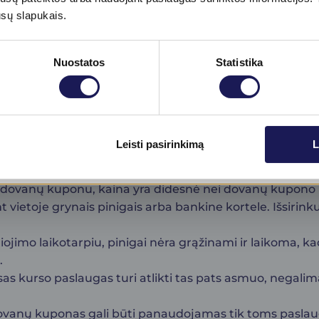
ūsų slapukais.
klės
Nuostatos
Statistika
onas yra elektroninis, kuris atsiunčiamas į el. paštą, k
linika“ (BIOFIRST klinika, Studentų g. 37, Kaunas).
 nėra keičiamas į pinigus ar grąžinamas.
Skaityti daugiau
IOFIRST klinika, Studentų g. 37, Kaunas) teikiamoms p
Leisti pasirinkimą
L
 datos (įsigijant procedūrų kursus dovanų kuponas gali
ūra nėra išrašoma.
oma dovanų kuponu, kaina yra didesnė nei dovanų kupon
 vietoje grynais pinigais arba bankine kortele. Išsirin
imo laikotarpiu, pinigai nėra grąžinami ir laikoma, ka
.
s kurso paslaugas turi atlikti tas pats asmuo, negalima
vanų kuponas gali būti panaudojamas tik toms paslaug