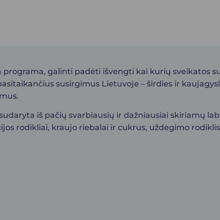
programa, galinti padėti išvengti kai kurių sveikatos su
pasitaikančius susirgimus Lietuvoje – širdies ir kaujagysl
imus.
aryta iš pačių svarbiausių ir dažniausiai skiriamų labor
s rodikliai, kraujo riebalai ir cukrus, uždegimo rodiklis