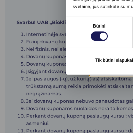
svetaine, jūs sutinkate su m
Sutikimo
Svarbu! UAB „Bioklinika“ dovanų kuponų taisy
Būtini
pasirinkimas
Internetinėje svetainėje įsigytas dovanų kup
Fizinį dovanų kuponą galite įsigyti UAB „Biok
Nei fizinis, nei elektroninis dovanų kuponas
Dovanų kuponas galioja UAB „Bioklinika“ (B
Tik būtini slapukai
Dovanų kuponas galioja 3 mėn. nuo įsigijimo
Įsigyjant dovanų kuponą, PVM sąskaita fakt
Jei paslaugos (-ų), už kurią(-as) atsiskait
trūkstamą sumą reikia primokėti atsiskaitant
negrąžinamas.
Jei dovanų kuponas nebuvo panaudotas galioj
Dovanų kuponams nuolaidos nėra taikomos
Perkant dovanų kuponą paslaugų kursui: visa
asmeniui.
Perkant dovanų kuponą paslaugų kursui: do