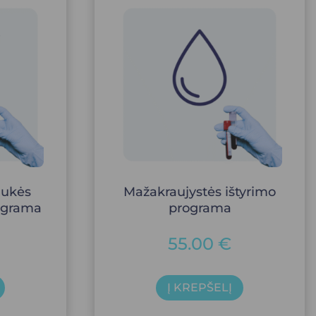
aukės
Mažakraujystės ištyrimo
rograma
programa
55.00
€
Į KREPŠELĮ