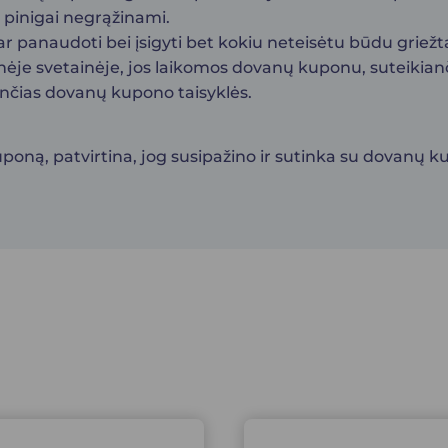
pinigai negrąžinami.
ar panaudoti bei įsigyti bet kokiu neteisėtu būdu griež
inėje svetainėje, jos laikomos dovanų kuponu, suteikian
jančias dovanų kupono taisyklės.
oną, patvirtina, jog susipažino ir sutinka su dovanų ku