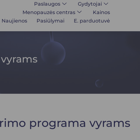
Paslaugos
Gydytojai
Menopauzės centras
Kainos
Naujienos
Pasiūlymai
E. parduotuvė
 vyrams
tyrimo programa vyrams