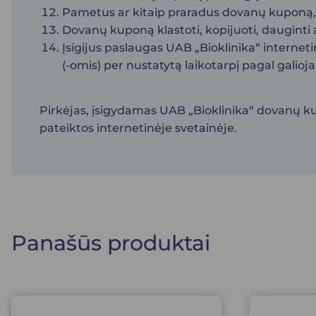
Pametus ar kitaip praradus dovanų kuponą, 
Dovanų kuponą klastoti, kopijuoti, dauginti 
Įsigijus paslaugas UAB „Bioklinika“ internet
(-omis) per nustatytą laikotarpį pagal galio
Pirkėjas, įsigydamas UAB „Bioklinika“ dovanų kup
pateiktos internetinėje svetainėje.
Panašūs produktai