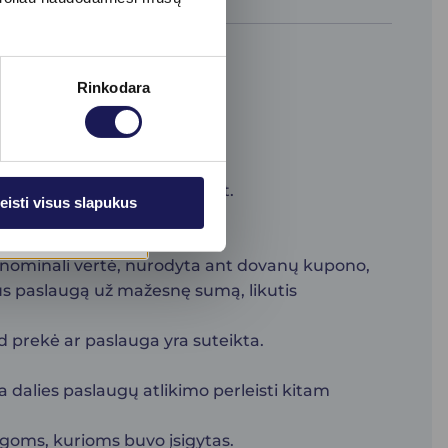
Rinkodara
urį nurodėte pirkimo metu.
aslaugoms –
www.bioklinika.lt.
eisti visus slapukus
oja 6 mėn.).
o nominali vertė, nurodyta ant dovanų kupono,
kus paslaugą už mažesnę sumą, likutis
d prekė ar paslauga yra suteikta.
 dalies paslaugų atlikimo perleisti kitam
oms, kurioms buvo įsigytas.