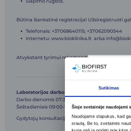
Šlapimo rūgštis.
Būtina išankstinė registracija! Užsiregistruoti ga
Telefonais: +37068640115; +37062090544
Internetu:
www.bioklinika.lt
arba
info@biokl
Atvykstant tyrimui rekomenduojama nieko nevalgy
Sutikimas
Laboratorijos darbo laikas:
Darbo dienomis 07:30-17:30
Šeštadieniais 09:00-14:00
Šioje svetainėje naudojami 
Naudojame slapukus, kad galė
Gydytojų konsultacijų kaina nėra įskaičiuota į ty
srautą. Be to, svetainės nau
kurie gali ją pridėti prie ki