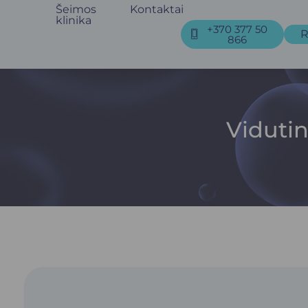
Šeimos
Kontaktai
klinika
+370 377 50
R
866
Viduti