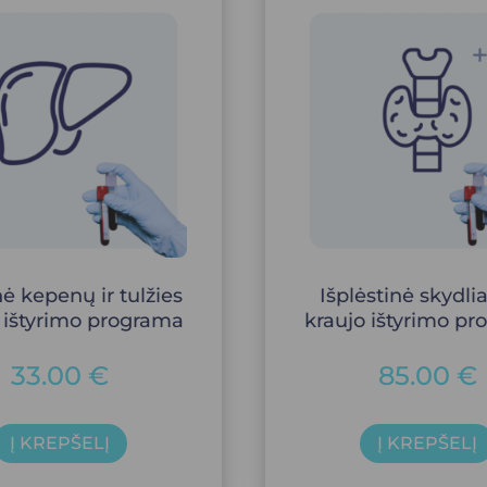
ė kepenų ir tulžies
Išplėstinė skydli
 ištyrimo programa
kraujo ištyrimo p
33.00
€
85.00
€
Į KREPŠELĮ
Į KREPŠELĮ