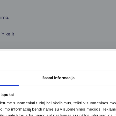
lima:
inika.lt
ti 8-12 val., galima gerti tik negazuotą vandenį.
Išsami informacija
slapukai
tume suasmeninti turinį bei skelbimus, teikti visuomeninės medij
rimų kainą.
dojimo informaciją bendriname su visuomeninės medijos, reklamav
tos jūsų pateiktos arba naudojant paslaugas surinktos informacijo