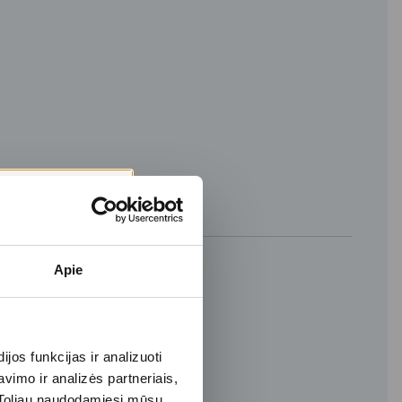
Apie
os funkcijas ir analizuoti
imo ir analizės partneriais,
s. Toliau naudodamiesi mūsų