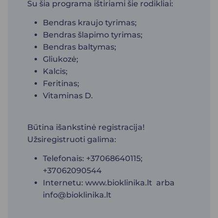
Su šia programa ištiriami šie rodikliai:
Bendras kraujo tyrimas;
Bendras šlapimo tyrimas;
Bendras baltymas;
Gliukozė;
Kalcis;
Feritinas;
Vitaminas D.
Būtina išankstinė registracija!
Užsiregistruoti galima:
Telefonais: +37068640115;
+37062090544
Internetu:
www.bioklinika.lt
arba
info@bioklinika.lt