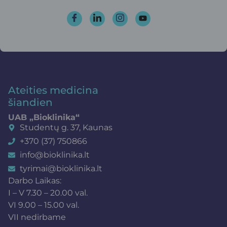
Ateities medicina
šiandien
UAB „Bioklinika“
Studentų g. 37, Kaunas
+370 (37) 750866
info@bioklinika.lt
tyrimai@bioklinika.lt
Darbo Laikas:
I – V 7.30 – 20.00 val.
VI 9.00 – 15.00 val.
VII nedirbame