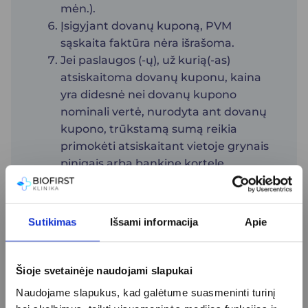
mėn.).
Įsigyjant dovanų kuponą, PVM
sąskaita faktūra nėra išrašoma.
Jei paslaugos (-ų), už kurią(-as)
atsiskaitoma dovanų kuponu, kaina
yra didesnė nei dovanų kupono
nominali vertė, nurodyta ant dovanų
kupono, trūkstamą sumą reikia
primokėti atsiskaitant vietoje grynais
pinigais arba bankine kortele.
Išsirinkus paslaugą už mažesnę
sumą, likutis negrąžinamas.
Jei dovanų kuponas nebuvo
Sutikimas
Išsami informacija
Apie
panaudotas galiojimo laikotarpiu,
pinigai nėra grąžinami ir laikoma,
kad prekė ar paslauga yra suteikta.
Šioje svetainėje naudojami slapukai
Dovanų kuponams nuolaidos nėra
Naudojame slapukus, kad galėtume suasmeninti turinį
taikomos.