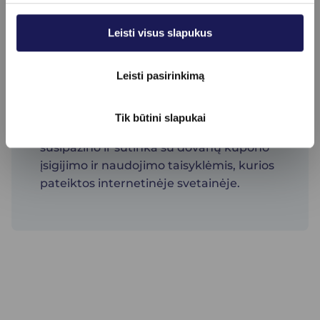
pasinaudoti pasirinkta (-omis)
paslauga (-omis) per nustatytą
Leisti visus slapukus
laikotarpį pagal galiojančias dovanų
kupono taisyklės.
Leisti pasirinkimą
Pirkėjas, įsigydamas UAB „Bioklinika“
Tik būtini slapukai
dovanų kuponą, patvirtina, jog
susipažino ir sutinka su dovanų kupono
įsigijimo ir naudojimo taisyklėmis, kurios
pateiktos internetinėje svetainėje.