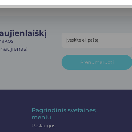
jienlaiškį​
inikos
 naujienas!
Prenumeruoti
Pagrindinis svetainės
meniu
Paslaugos