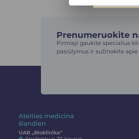
Prenumeruokite nau
Pirmieji gaukite specialius kl
pasiūlymus ir sužinokite apie
Ateities medicina
šiandien
UAB „Bioklinika“
Studentų g. 37, Kaunas