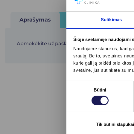
Aprašymas
Atsiliepimai (0)
Sutikimas
Šioje svetainėje naudojami 
Apmokėkite už paslaugas, suvesdami norimą su
Naudojame slapukus, kad galė
srautą. Be to, svetainės nau
kurie gali ją pridėti prie ki
svetaine, jūs sutinkate su m
Sutikimo
Būtini
pasirinkimas
Tik būtini slapukai