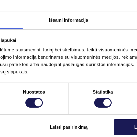
Išsami informacija
slapukai
mą ir pereidami prie mokėjimo.
tume suasmeninti turinį bei skelbimus, teikti visuomeninės medij
dojimo informaciją bendriname su visuomeninės medijos, reklamav
tos jūsų pateiktos arba naudojant paslaugas surinktos informacijo
ūsų slapukais.
Nuostatos
Statistika
Skaityti daugiau
Leisti pasirinkimą
L