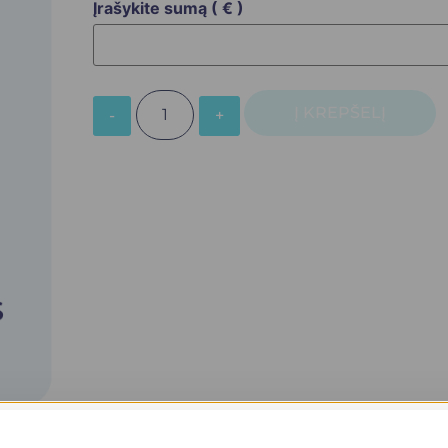
Įrašykite sumą
( € )
Į KREPŠELĮ