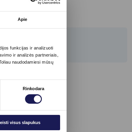
Apie
os funkcijas ir analizuoti
imo ir analizės partneriais,
s. Toliau naudodamiesi mūsų
Rinkodara
eisti visus slapukus