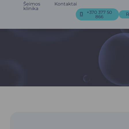
Šeimos
Kontaktai
klinika
+370 377 50
R
866