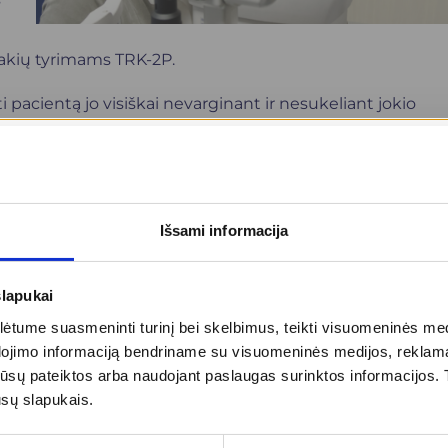
akių tyrimams TRK-2P.
tirti pacientą jo visiškai nevarginant ir nesukeliant jokio
audimą ir ragenos storį leidžia akių gydytojams tiksliau
laukomos atveju. Prietaisas, vienu mygtuko paspaudimu,
o sutrikimo laipsnį dioptrijomis, keratometriją – ragenos
iją – ragenos storį.
Išsami informacija
giniu turi daug privalumų. Atliekant tyrimą,
slapukai
sminamieji akių lašai, o daugeliu atvejų akių tyrimas gali
lėtimo. Todėl mūsų pacientas tyrimui atvykti gali net pie
tume suasmeninti turinį bei skelbimus, teikti visuomeninės medij
dojimo informaciją bendriname su visuomeninės medijos, reklamav
bilį ar dirbti jam įprastus darbus be jokių trukdžių.
tos jūsų pateiktos arba naudojant paslaugas surinktos informacijo
ūsų slapukais.
ių laiką, kas šiuo laikotarpiu yra labai brangu.
etoje, o ir pačios procedūros, pavyzdžiui – akių dugno