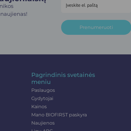
inikos
 naujienas!
Prenumeruoti
Pagrindinis svetainės
meniu
Paslaugos
Gydytojai
Kainos
Mano BIOFIRST paskyra
Naujienos