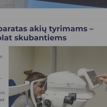
paratas akių tyrimams –
uolat skubantiems
ti
 –
rūs
kad
s