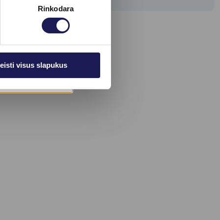
ei
Rinkodara
ų
eisti visus slapukus