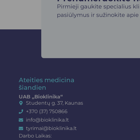
Pirmieji gaukite specialius kl
pasiūlymus ir sužinokite apie
Ateities medicina
šiandien
UAB „Bioklinika“
Studentų g. 37, Kaunas
+370 (37) 750866
info@bioklinika.lt
tyrimai@bioklinika.lt
Darbo Laikas: