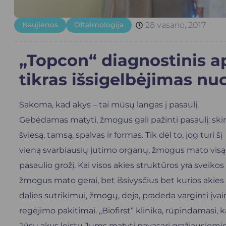
Naujienos
Oftalmologija
28 vasario, 2017
„Topcon“ diagnostinis a
tikras išsigelbėjimas n
Sakoma, kad akys – tai mūsų langas į pasaulį.
Gebėdamas matyti, žmogus gali pažinti pasaulį: skir
šviesą, tamsą, spalvas ir formas. Tik dėl to, jog turi šį
vieną svarbiausių jutimo organų, žmogus mato visą
pasaulio grožį. Kai visos akies struktūros yra sveikos
žmogus mato gerai, bet išsivysčius bet kurios akies
dalies sutrikimui, žmogų, deja, pradeda varginti įvai
regėjimo pakitimai. „Biofirst“ klinika, rūpindamasi, 
Jūsų akys leistų Jums matyti pavasarį gražiausiomi