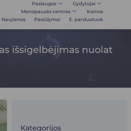
Paslaugos
Gydytojai
Menopauzės centras
Kainos
Naujienos
Pasiūlymai
E. parduotuvė
as išsigelbėjimas nuolat
Kategorijos