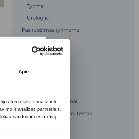
Tyrimai
Urologija
Pasiruošimas tyrimams
Gastroskopija
Kolonoskopija
Kraujo tyrimai
Apie
Neurologija
Šlapimo tyrimai
Ultragarsiniai tyrimai
tų
os funkcijas ir analizuoti
imo ir analizės partneriais,
Ureazės kvėpavimo testas
s. Toliau naudodamiesi mūsų
Renginiai