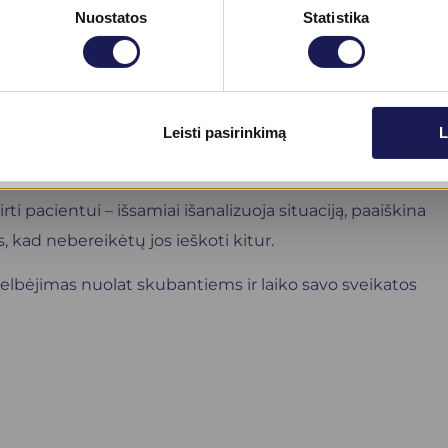
 išsamios. Mane čia visad žavi labai malonus daktarų b
Nuostatos
Statistika
is džiaugėsi operos solisto Merūno Vitulskio žmona Erika
Biofirst“ klinikos gydytojas oftalmologas, medicinos moksl
Skaityti daugiau
Leisti pasirinkimą
L
mus, kurių negali pamatyti jokie kiti metodai, kai liga yra
nkliai pablogėjusios. Akių tyrimams sugaišus vos keletą
ti pacientui – išsamiai išanalizuoja situaciją, paaiškina
s, kad nebereikėtų jos ieškoti kitur.
gelbėjimas nuolat skubantiems ir laiko savo sveikatos