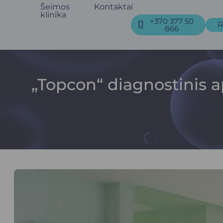
Šeimos
Kontaktai
klinika
+370 377 50
R
866
„Topcon“ diagnostinis a