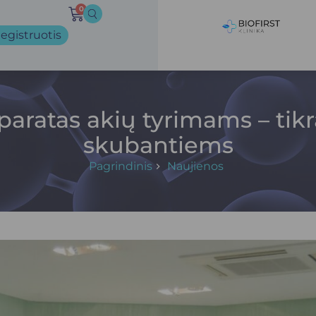
0
egistruotis
paratas akių tyrimams – tikr
skubantiems
Pagrindinis
Naujienos