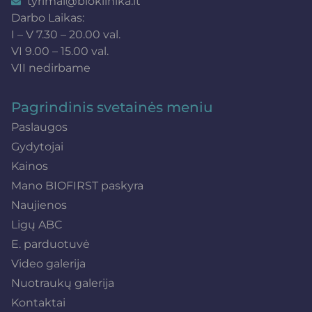
tyrimai@bioklinika.lt
Darbo Laikas:
I – V 7.30 – 20.00 val.
VI 9.00 – 15.00 val.
VII nedirbame
Pagrindinis svetainės meniu
Paslaugos
Gydytojai
Kainos
Mano BIOFIRST paskyra
Naujienos
Ligų ABC
E. parduotuvė
Video galerija
Nuotraukų galerija
Kontaktai