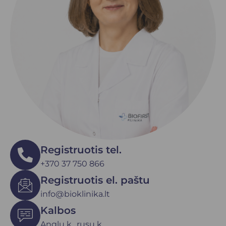
Registruotis tel.
+370 37 750 866
Registruotis el. paštu
info@bioklinika.lt
Kalbos
Anglų k., rusų k.