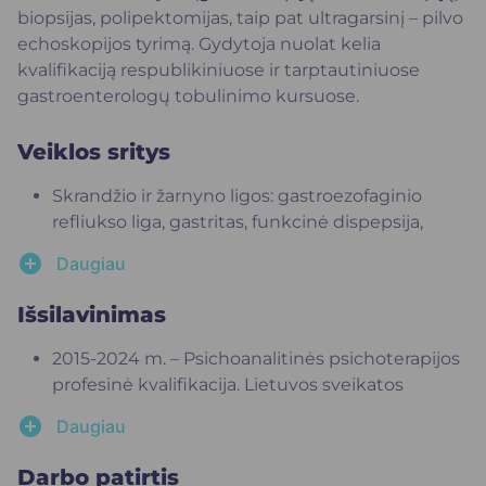
biopsijas, polipektomijas, taip pat ultragarsinį – pilvo
echoskopijos tyrimą. Gydytoja nuolat kelia
kvalifikaciją respublikiniuose ir tarptautiniuose
gastroenterologų tobulinimo kursuose.
Veiklos sritys
Skrandžio ir žarnyno ligos: gastroezofaginio
refliukso liga, gastritas, funkcinė dispepsija,
uždegiminės žarnyno ligos: opinis kolitas, Krono
add_circle
Daugiau
liga, dirgliosios žarnos sindromas, vidurių
užkietėjimas ir kt.;
Išsilavinimas
Kepenų ir kasos ligos: hepatitai, kepenų cirozė,
lėtinis ir ūminis kasos uždegimas;
2015-2024 m. – Psichoanalitinės psichoterapijos
Viršutinio ir apatinio virškinamojo trakto
profesinė kvalifikacija. Lietuvos sveikatos
endoskopiniai tyrimai: gastroskopija,
mokslų universitetas;
add_circle
Daugiau
kolonoskopija;
2014 m. – Daktaro disertacija, mokslinio darbo
Ultragarsinis virškinamojo trakto organų
tema: oksidacinio streso ir mitochondrijų
Darbo patirtis
tyrimas.