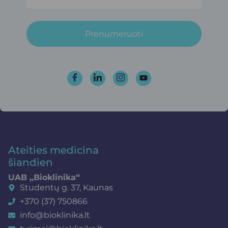
Prenumeruoti
Ateities medicina
šiandien
UAB „Bioklinika“
Studentų g. 37, Kaunas
+370 (37) 750866
info@bioklinika.lt