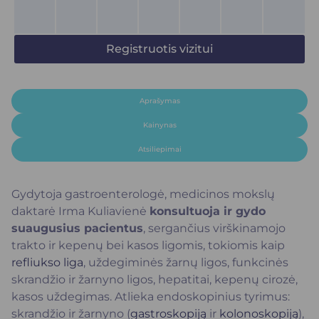
Registruotis vizitui
Aprašymas
Kainynas
Atsiliepimai
Gydytoja gastroenterologė, medicinos mokslų
daktarė Irma Kuliavienė
konsultuoja ir gydo
suaugusius pacientus
, sergančius virškinamojo
trakto ir kepenų bei kasos ligomis, tokiomis kaip
refliukso liga
, uždegiminės žarnų ligos, funkcinės
skrandžio ir žarnyno ligos, hepatitai, kepenų cirozė,
kasos uždegimas. Atlieka endoskopinius tyrimus:
skrandžio ir žarnyno (
gastroskopiją
ir
kolonoskopiją
),