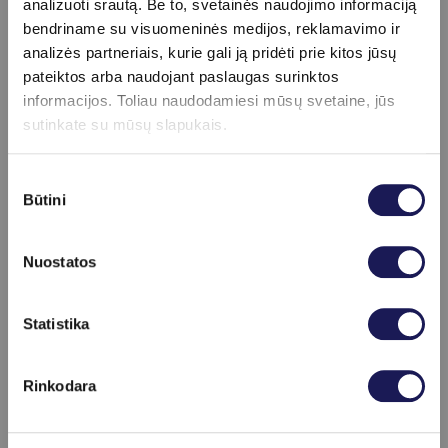
analizuoti srautą. Be to, svetainės naudojimo informaciją
2024 m. – „InMedica“ šeimos gydytoja;
bendriname su visuomeninės medijos, reklamavimo ir
Narystės organizacijose
2011-2024 m. – UAB „ARS Medica“ šeimos
analizės partneriais, kurie gali ją pridėti prie kitos jūsų
gydytoja;
Nuo 2020 m. LGS narė.
pateiktos arba naudojant paslaugas surinktos
2011-2021 m. – LSMUL KK Kraujo Centras šeimos
informacijos. Toliau naudodamiesi mūsų svetaine, jūs
gydytoja;
sutinkate su mūsų slapukais.
Licencija
2017 m. – LSMU Onkologijos ir hematologijos
klinikos kvalifikacijos kursų dėstytoja.
MPL-17075 (šeimos gydytojas).
Sutikimo
Būtini
pasirinkimas
Atliekamų procedūrų kainoraštis
Nuostatos
Gydytojas specialistas
Skaityti daugiau
Statistika
Pakartotinė šeimos gydytojo konsultacija
79.00
Rinkodara
€
Šeimos gydytojo konsultacija
95.00 €