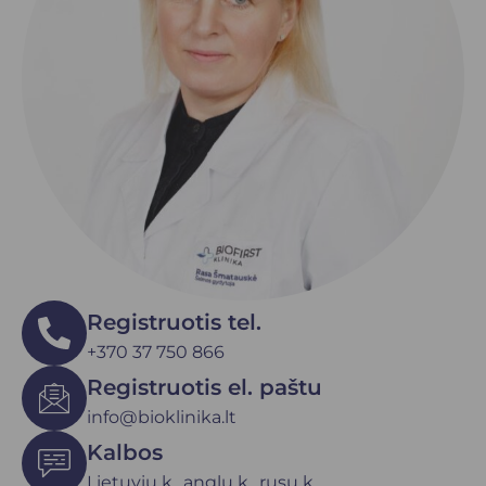
Registruotis tel.
+370 37 750 866
Registruotis el. paštu
info@bioklinika.lt
Kalbos
Lietuvių k., anglų k., rusų k.