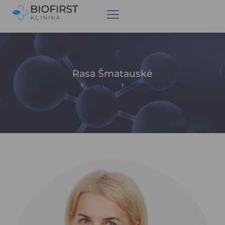
Rasa Šmatauskė
Pagrindinis
Gydytojai
Šeimos gydytojai