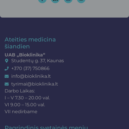
Ateities medicina
šiandien
UAB „Bioklinika“
Studentų g. 37, Kaunas
+370 (37) 750866
info@bioklinika.lt
tyrimai@bioklinika.lt
Darbo Laikas:
I – V 7.30 – 20.00 val.
VI 9.00 – 15.00 val.
VII nedirbame
Pagrindinis svetainės meniu