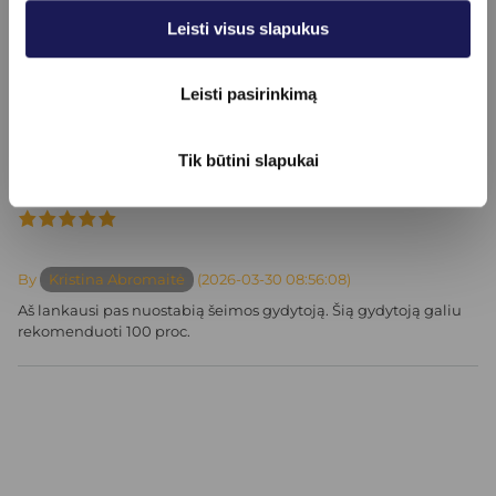
Konsultacijos
Leisti visus slapukus
Leisti pasirinkimą
Tik būtini slapukai
Atsiliepimai
By
Kristina Abromaitė
(2026-03-30 08:56:08)
Aš lankausi pas nuostabią šeimos gydytoją. Šią gydytoją galiu
rekomenduoti 100 proc.