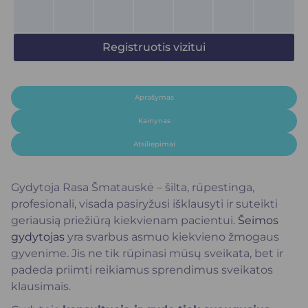
Registruotis vizitui
Aprašymas
Kainynas
Atsiliepimai
Gydytoja Rasa Šmatauskė – šilta, rūpestinga,
profesionali, visada pasiryžusi išklausyti ir suteikti
geriausią priežiūrą kiekvienam pacientui.
Šeimos
gydytojas
yra svarbus asmuo kiekvieno žmogaus
gyvenime. Jis ne tik rūpinasi mūsų sveikata, bet ir
padeda priimti reikiamus sprendimus sveikatos
klausimais.