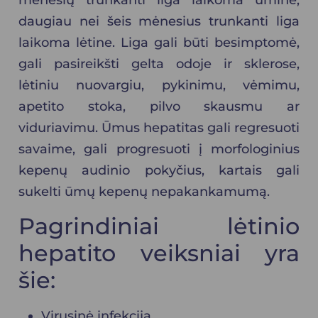
mėnesių trunkanti liga laikoma ūmine,
daugiau nei šeis mėnesius trunkanti liga
laikoma lėtine. Liga gali būti besimptomė,
gali pasireikšti gelta odoje ir sklerose,
lėtiniu nuovargiu, pykinimu, vėmimu,
apetito stoka, pilvo skausmu ar
viduriavimu. Ūmus
hepatitas
gali regresuoti
savaime, gali progresuoti į morfologinius
kepenų audinio pokyčius, kartais gali
sukelti ūmų kepenų nepakankamumą.
Pagrindiniai lėtinio
hepatito veiksniai yra
šie:
Virusinė infekcija.