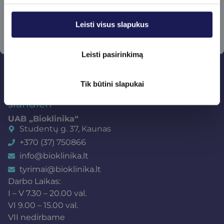
Leisti visus slapukus
Leisti pasirinkimą
Tik būtini slapukai
Ateities medicina
šiandien
UAB „Bioklinika“
Studentų g. 37, Kaunas
+370 (37) 750866
info@bioklinika.lt
tyrimai@bioklinika.lt
Darbo Laikas:
I – V 7.30 – 20.00 val.
VI 9.00 – 15.00 val.
VII nedirbame