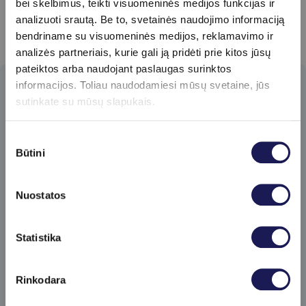
bei skelbimus, teikti visuomeninės medijos funkcijas ir
analizuoti srautą. Be to, svetainės naudojimo informaciją
bendriname su visuomeninės medijos, reklamavimo ir
analizės partneriais, kurie gali ją pridėti prie kitos jūsų
pateiktos arba naudojant paslaugas surinktos
informacijos. Toliau naudodamiesi mūsų svetaine, jūs
Prenumeruokite
sutinkate su mūsų slapukais.
naujienlaiškį​
Sutikimo
Pirmieji gaukite specialius klinikos
Būtini
pasirinkimas
pasiūlymus ir sužinokite apie naujienas!
Nuostatos
Skaityti daugiau
Statistika
Prenumeruoti
Rinkodara