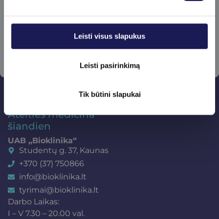
Prenumeruoti
Leisti visus slapukus
Leisti pasirinkimą
Tik būtini slapukai
Ateities medicina
šiandien
UAB „Bioklinika“
Studentų g. 37, Kaunas
+370 (37) 750866
info@bioklinika.lt
tyrimai@bioklinika.lt
Darbo Laikas:
I – V 7.30 – 20.00 val.