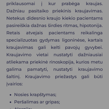
priklausomai į kur prabėga kraujas.
Dažniau pasitaiko priekinis kraujavimas.
Netekus didesnio kraujo kiekio pacientams
pasireiškia dažnas širdies ritmas, hipotonija.
Retais atvejais pacientams reikalinga
specializuotas
gydymas
ligoninėse, kartais
kraujavimas gali kelti pavojų gyvybei.
Kraujavimo vietai nustatyti dažniausiai
atliekama priekinė
rinoskopija
, kurios metu
galima pamatyti, nustatyti kraujavimo
šaltinį. Kraujavimo priežastys gali būti
įvairios:
Nosies krapštymas;
Peršalimas ar gripas;