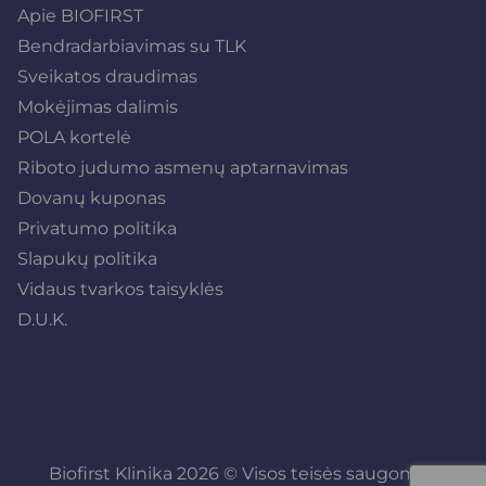
Apie BIOFIRST
Bendradarbiavimas su TLK
Sveikatos draudimas
Mokėjimas dalimis
POLA kortelė
Riboto judumo asmenų aptarnavimas
Dovanų kuponas
Privatumo politika
Slapukų politika
Vidaus tvarkos taisyklės
D.U.K.
Biofirst Klinika 2026 © Visos teisės saugomos