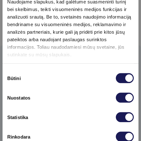
čia
.
Naudojame slapukus, kad galėtume suasmeninti turinį
bei skelbimus, teikti visuomeninės medijos funkcijas ir
analizuoti srautą. Be to, svetainės naudojimo informaciją
bendriname su visuomeninės medijos, reklamavimo ir
analizės partneriais, kurie gali ją pridėti prie kitos jūsų
pateiktos arba naudojant paslaugas surinktos
informacijos. Toliau naudodamiesi mūsų svetaine, jūs
sutinkate su mūsų slapukais.
Prenumeruokite
naujienlaiškį​
Sutikimo
Būtini
pasirinkimas
Pirmieji gaukite specialius klinikos
pasiūlymus ir sužinokite apie naujienas!
Nuostatos
Skaityti daugiau
Statistika
Rinkodara