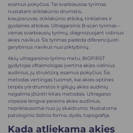
esamus pokyčius. Tai svarbiausias tyrimas
nustatant stiklakūnio drumstis,
kraujosruvas, stiklakūnio atšoką, tinklainės ir
gyslainės atšokas. Ultragarsinis B-scan tyrimas –
vienas svarbiausių tyrimų, diagnozuojant vidinius
akies navikus. Šis tyrimas padeda diferencijuoti
gerybinius navikus nuo piktybinių.
Akių ultragarsinio tyrimo metu, BIOFIRST
gydytojas oftalmologas įvertina akies vidinius
audinius, jų struktūrą, esamus pokyčius. Šis
metodas vertingas tuomet, kai akies optinės
terpės yra drumstos ir giliųjų akies audinių
negalima įžiūrėti kitais metodais. Ultragarso
virpesiai lengvai pereina akies audinius,
nepriklausomai nuo jų skaidrumo. Nustatoma
patologinio židinio forma, dydis, topografija.
Kada atliekama akies