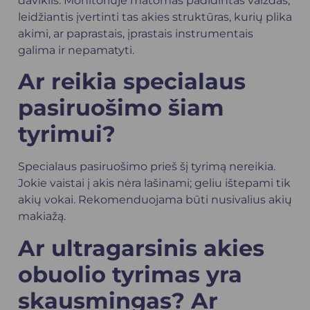
daviklis. Monitoriuje matomas padidintas vaizdas,
leidžiantis įvertinti tas akies struktūras, kurių plika
akimi, ar paprastais, įprastais instrumentais
galima ir nepamatyti.
Ar reikia specialaus
pasiruošimo šiam
tyrimui?
Specialaus pasiruošimo prieš šį tyrimą nereikia.
Jokie vaistai į akis nėra lašinami; geliu ištepami tik
akių vokai. Rekomenduojama būti nusivalius akių
makiažą.
Ar ultragarsinis akies
obuolio tyrimas yra
skausmingas? Ar