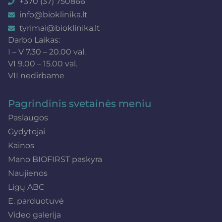
+370 (37) 750866
info@bioklinika.lt
tyrimai@bioklinika.lt
Darbo Laikas:
I – V 7.30 – 20.00 val.
VI 9.00 – 15.00 val.
VII nedirbame
Pagrindinis svetainės meniu
Paslaugos
Gydytojai
Kainos
Mano BIOFIRST paskyra
Naujienos
Ligų ABC
E. parduotuvė
Video galerija