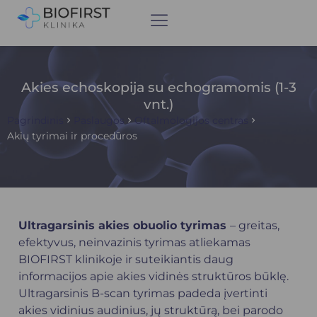
Akies echoskopija su echogramomis (1-3
vnt.)
Pagrindinis
Paslaugos
Oftalmologijos centras
Akių tyrimai ir procedūros
Ultragarsinis akies obuolio tyrimas
– greitas,
efektyvus, neinvazinis tyrimas atliekamas
BIOFIRST klinikoje ir suteikiantis daug
informacijos apie akies vidinės struktūros būklę.
Ultragarsinis B-scan tyrimas padeda įvertinti
akies vidinius audinius, jų struktūrą, bei parodo