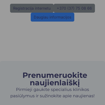
Registracija internetu
+370 (37) 75 08 66
Daugiau informacijos
Prenumeruokite
naujienlaiškį​
Pirmieji gaukite specialius klinikos
pasiūlymus ir sužinokite apie naujienas!