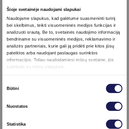
kurių draudimo bendrovė neapmoka,
Šioje svetainėje naudojami slapukai
pacientai turi atsiskaityti patys.
Naudojame slapukus, kad galėtume suasmeninti turinį
record_voice_over
bei skelbimus, teikti visuomeninės medijos funkcijas ir
Dėmesio
analizuoti srautą. Be to, svetainės naudojimo informaciją
Paslauga be gydytojo konsultacijos nėra
bendriname su visuomeninės medijos, reklamavimo ir
teikiama. Konsultacija į procedūros kainą
analizės partneriais, kurie gali ją pridėti prie kitos jūsų
neįskaičiuota
pateiktos arba naudojant paslaugas surinktos
informacijos. Toliau naudodamiesi mūsų svetaine, jūs
sutinkate su mūsų slapukais.
Kainoraštis
Sutikimo
Būtini
pasirinkimas
Akies echoskopija su echogramomis (1-3 vnt.)
30 €
Akinių parinkimas
39 €
Akispūdžio matavimas (tonometrija)
20 €
Nuostatos
Akių dugno tyrimas
45 €
Ašarų takų plovimas
45 €
Skaityti daugiau
Statistika
Autorefraktometrijos tyrimas
23 €