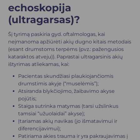
echoskopija
(ultragarsas)?
Šį tyrimą paskiria gyd. oftalmologas, kai
neįmanoma apžiūrėti akių dugno kitais metodais
(esant drumstoms terpėms (pvz.: pažengusios
kataraktos atveju)). Paprastai ultragarsinis akių
ištyrimas atliekamas, kai:
Pacientas skundžiasi plaukiojančiomis
drumstimis akyje (“muselėmis”);
Atsiranda blykčiojimo, žaibavimo akyse
pojūtis;
Staiga sutrinka matymas (tarsi užslinkus
tamsiai “užuolaidai” akyse);
Įtariamas akių navikas (jo išmatavimui ir
diferencijavimui);
Patiriama akies trauma ir yra pakraujavimas į