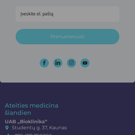
Prenumeruoti
Ateities medicina
šiandien
UAB „Bioklinika“
Studentų g. 37, Kaunas