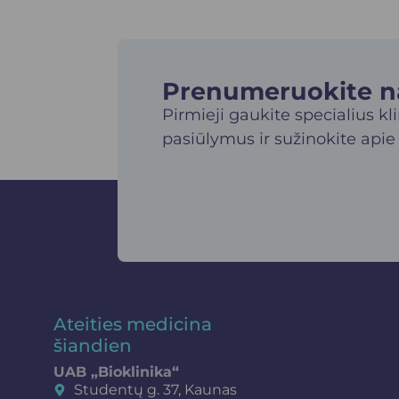
Prenumeruokite nau
Pirmieji gaukite specialius kl
pasiūlymus ir sužinokite apie
Ateities medicina
šiandien
UAB „Bioklinika“
Studentų g. 37, Kaunas