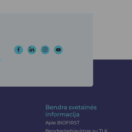
Bendra svetainės
informacija
Apie BIOFIRST
Bendradarbiavimas su TLK