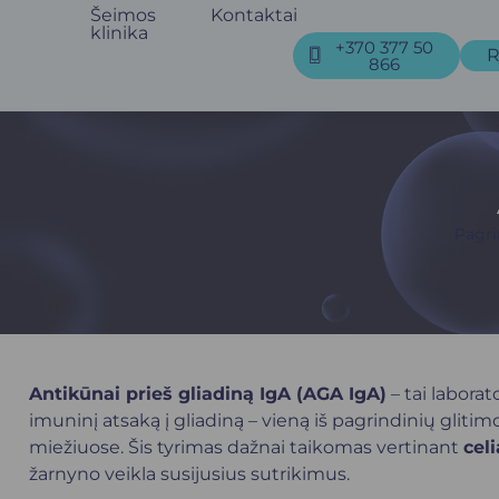
Šeimos
Kontaktai
klinika
+370 377 50
R
866
Pagri
Antikūnai prieš gliadiną IgA (AGA IgA)
– tai laborat
imuninį atsaką į gliadiną – vieną iš pagrindinių gliti
miežiuose. Šis tyrimas dažnai taikomas vertinant
celi
žarnyno veikla susijusius sutrikimus.