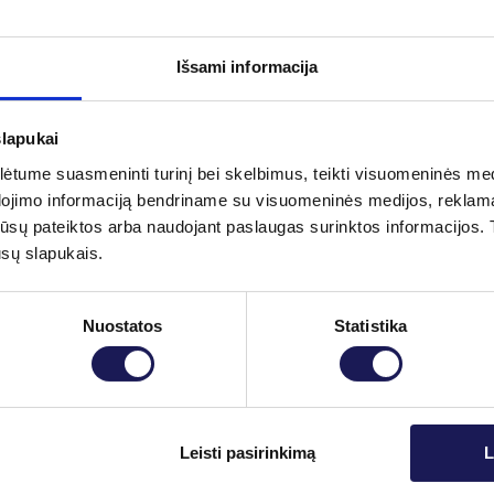
itybos korekciją ir išvengti komplikacijų.
Išsami informacija
lausimai
slapukai
tume suasmeninti turinį bei skelbimus, teikti visuomeninės medij
nė diagnozė nustatoma remiantis kitais kraujo
dojimo informaciją bendriname su visuomeninės medijos, reklamav
tos jūsų pateiktos arba naudojant paslaugas surinktos informacijo
ūsų slapukais.
s?
i. Jei įtariama celiakija, rekomenduojama tyrimą
Nuostatos
Statistika
ecifinį autoimuninį procesą, būdingą celiakijai. tTG
Skaityti daugiau
Leisti pasirinkimą
L
 ypač jei pastebimi augimo ar virškinimo sutrikimai.