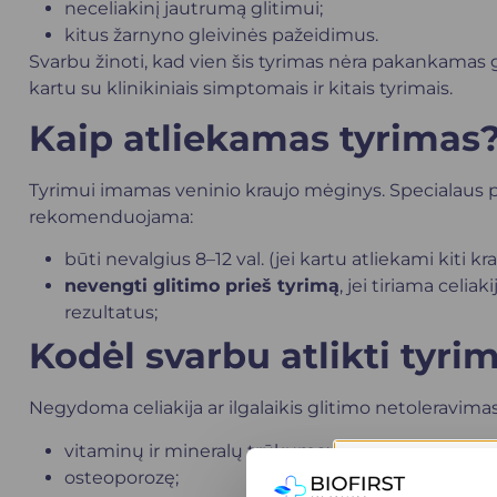
neceliakinį jautrumą glitimui;
kitus žarnyno gleivinės pažeidimus.
Svarbu žinoti, kad vien šis tyrimas nėra pakankamas g
kartu su klinikiniais simptomais ir kitais tyrimais.
Kaip atliekamas tyrimas
Tyrimui imamas veninio kraujo mėginys. Specialaus pa
rekomenduojama:
būti nevalgius 8–12 val. (jei kartu atliekami kiti kra
nevengti glitimo prieš tyrimą
, jei tiriama celia
rezultatus;
Kodėl svarbu atlikti tyri
Negydoma celiakija ar ilgalaikis glitimo netoleravimas 
vitaminų ir mineralų trūkumą;
osteoporozę;