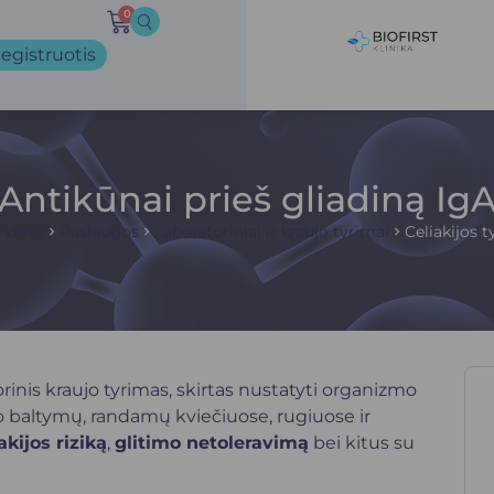
0
egistruotis
Antikūnai prieš gliadiną Ig
ndinis
Paslaugos
Laboratoriniai ir kraujo tyrimai
Celiakijos t
orinis kraujo tyrimas, skirtas nustatyti organizmo
mo baltymų, randamų kviečiuose, rugiuose ir
akijos riziką
,
glitimo netoleravimą
bei kitus su