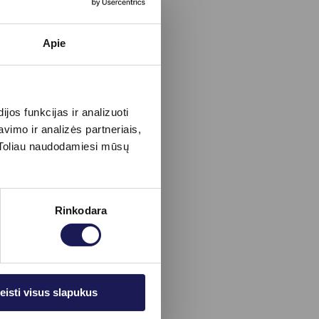
Apie
os funkcijas ir analizuoti
imo ir analizės partneriais,
s. Toliau naudodamiesi mūsų
Rinkodara
eisti visus slapukus