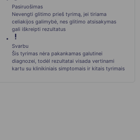
Pasiruošimas
Nevengti glitimo prieš tyrimą, jei tiriama
celiakijos galimybė, nes glitimo atsisakymas
gali iškreipti rezultatus
priority_high
Svarbu
Šis tyrimas nėra pakankamas galutinei
diagnozei, todėl rezultatai visada vertinami
kartu su klinikiniais simptomais ir kitais tyrimais