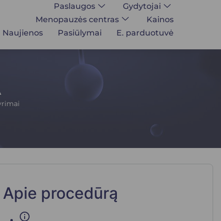
Paslaugos
Gydytojai
Menopauzės centras
Kainos
Naujienos
Pasiūlymai
E. parduotuvė
A
yrimai
Apie procedūrą
info