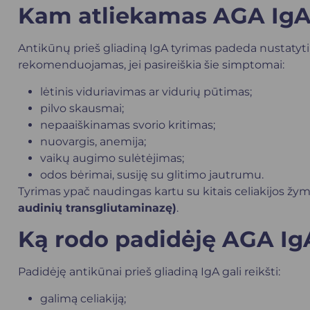
Kam atliekamas AGA IgA
Antikūnų prieš gliadiną IgA tyrimas padeda nustatyti, 
rekomenduojamas, jei pasireiškia šie simptomai:
lėtinis viduriavimas ar vidurių pūtimas;
pilvo skausmai;
nepaaiškinamas svorio kritimas;
nuovargis,
anemija
;
vaikų augimo sulėtėjimas;
odos bėrimai, susiję su glitimo jautrumu.
Tyrimas ypač naudingas kartu su kitais celiakijos žy
audinių transgliutaminazę)
.
Ką rodo padidėję AGA IgA
Padidėję antikūnai prieš gliadiną IgA gali reikšti:
galimą celiakiją;