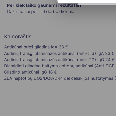
Per kiek laiko gaunami rezultatai?
Dažniausiai per 1–3 darbo dienas.
Kainoraštis
Antikūnai prieš gliadiną IgA
28 €
Audinių transgliutaminazės antikūnai (anti-tTG) IgA
23 €
Audinių transgliutaminazės antikūnai (anti-tTG) IgG
24 €
Diamidinti gliadino baltymo epitopų antikūnai (Anti-DGP 
Gliadino antikūnai IgG
18 €
ŽLA haptotipų DQ2/DQ8/DR4 dėl celiakijos nustatymas 