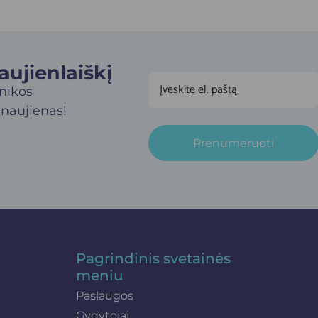
jienlaiškį​
inikos
 naujienas!
Prenumeruoti
Pagrindinis svetainės
meniu
Paslaugos
Gydytojai