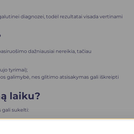
alutinei diagnozei, todėl rezultatai visada vertinami
?
siruošimo dažniausiai nereikia, tačiau
ujo tyrimai);
kijos galimybė, nes glitimo atsisakymas gali iškreipti
mą laiku?
gali sukelti: