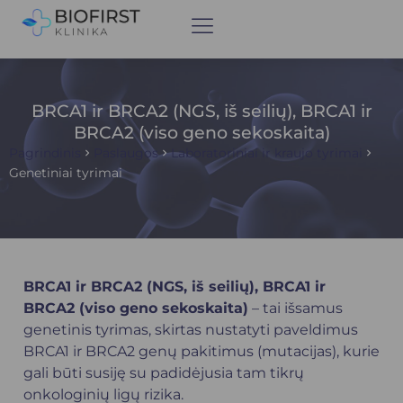
BRCA1 ir BRCA2 (NGS, iš seilių), BRCA1 ir
BRCA2 (viso geno sekoskaita)
Pagrindinis
Paslaugos
Laboratoriniai ir kraujo tyrimai
Genetiniai tyrimai
BRCA1 ir BRCA2 (NGS, iš seilių), BRCA1 ir
BRCA2 (viso geno sekoskaita)
– tai išsamus
genetinis tyrimas, skirtas nustatyti paveldimus
BRCA1 ir BRCA2 genų pakitimus (mutacijas), kurie
gali būti susiję su padidėjusia tam tikrų
onkologinių ligų rizika.