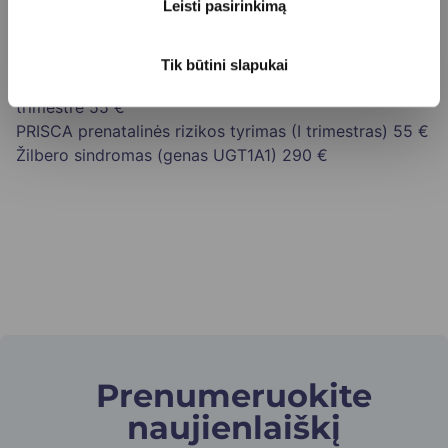
Leisti pasirinkimą
tyrimas
520 €
8 Harmony (21, 18 ir 13 chromosomų trisomijos)
tyrimas + 22q11,2
720 €
Tik būtini slapukai
Prenatalinės rizikos įvertinimas 2-ame nėštumo
trimestre
55 €
PRISCA prenatalinės rizikos tyrimas (I trimestras)
55 €
Žilbero sindromas (genas UGT1A1)
290 €
Prenumeruokite
naujienlaiškį​