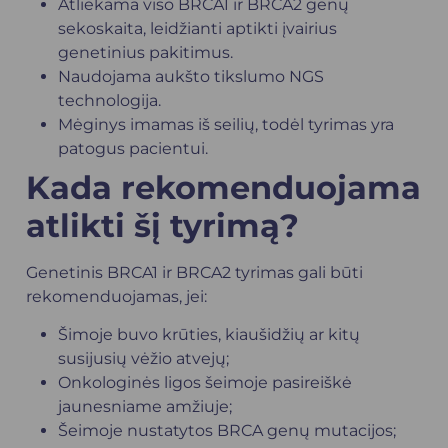
Atliekama viso BRCA1 ir BRCA2 genų
sekoskaita, leidžianti aptikti įvairius
genetinius pakitimus.
Naudojama aukšto tikslumo NGS
technologija.
Mėginys imamas iš seilių, todėl tyrimas yra
patogus pacientui.
Kada rekomenduojama
atlikti šį tyrimą?
Genetinis BRCA1 ir BRCA2 tyrimas gali būti
rekomenduojamas, jei:
Šimoje buvo krūties, kiaušidžių ar kitų
susijusių vėžio atvejų;
Onkologinės ligos šeimoje pasireiškė
jaunesniame amžiuje;
Šeimoje nustatytos BRCA genų mutacijos;