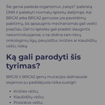
Šie genai padeda organizmui „taisyti“ pažeistą
DNR ir palaikyti normalų ląstelių dalijimąsi. Kai
BRCA1 arba BRCA2 genuose yra paveldimų
pakitimų, šis apsauginis mechanizmas gali veikti
prasčiau. Dėl to ląstelės gali pradėti daugintis
nekontroliuojamai, o tai didina tam tikrų
onkologinių ligų, pavyzdžiui, krūties ar kiaušidžių
vėžio, riziką.
Ką gali parodyti šis
tyrimas?
BRCA1 ir BRCA2 genų mutacijos dažniausiai
siejamos su padidėjusia rizika susirgti:
Krūties vėžiu;
Kiaušidžių vėžiu;
Prostatos vėžiu;