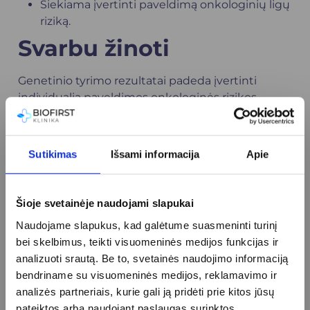
Siekiama įvertinti paveldimą onkologinių ligų
riziką.
Svarbu žinoti
Genetinio tyrimo rezultatai padeda įvertinti
individualią paveldimos onkologinės rizikos
tikimybę. Nustačius genetinius pakitimus,
gydytojas
gali rekomenduoti individualų
stebėsenos planą, dažnesnes profilaktines
Sutikimas
Išsami informacija
Apie
patikras ar kitus prevencinius sprendimus.
BRCA1 ir BRCA2 genetinis tyrimas – svarbus
Šioje svetainėje naudojami slapukai
žingsnis ankstyvosios onkologinių ligų
prevencijos ir individualizuotos sveikatos
Naudojame slapukus, kad galėtume suasmeninti turinį
priežiūros link.
bei skelbimus, teikti visuomeninės medijos funkcijas ir
analizuoti srautą. Be to, svetainės naudojimo informaciją
bendriname su visuomeninės medijos, reklamavimo ir
analizės partneriais, kurie gali ją pridėti prie kitos jūsų
Apie procedūrą
pateiktos arba naudojant paslaugas surinktos