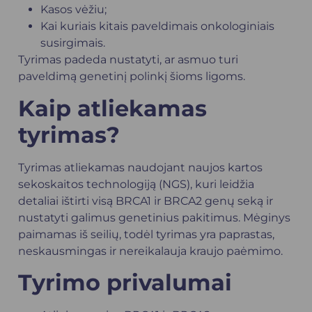
Kasos vėžiu;
Kai kuriais kitais paveldimais onkologiniais
susirgimais.
Tyrimas padeda nustatyti, ar asmuo turi
paveldimą genetinį polinkį šioms ligoms.
Kaip atliekamas
tyrimas?
Tyrimas atliekamas naudojant naujos kartos
sekoskaitos technologiją (NGS), kuri leidžia
detaliai ištirti visą BRCA1 ir BRCA2 genų seką ir
nustatyti galimus genetinius pakitimus. Mėginys
paimamas iš seilių, todėl tyrimas yra paprastas,
neskausmingas ir nereikalauja kraujo paėmimo.
Tyrimo privalumai