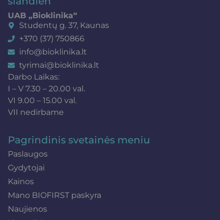
šiandien
UAB „Bioklinika“
Studentų g. 37, Kaunas
+370 (37) 750866
info@bioklinika.lt
tyrimai@bioklinika.lt
Darbo Laikas:
I – V 7.30 – 20.00 val.
VI 9.00 – 15.00 val.
VII nedirbame
Pagrindinis svetainės meniu
Paslaugos
Gydytojai
Kainos
Mano BIOFIRST paskyra
Naujienos