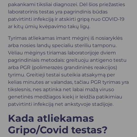
pakankami tiksliai diagnozei. Dėl šios priežasties
laboratorinis testas yra pagrindinis būdas
patvirtinti infekciją ir atskirti gripą nuo COVID-19
ar kitų ūmių kvėpavimo takų ligų.
Tyrimas atliekamas imant mėginį iš nosiaryklės
arba nosies landų specialiu steriliu tamponu.
Vėliau mėginys tiriamas laboratorijoje dviem
pagrindiniais metodais: greituoju antigeno testu
arba PGR (polimerazės grandininės reakcijos)
tyrimu. Greitieji testai suteikia atsakymą per
kelias minutes ar valandas, tačiau PGR tyrimas yra
tikslesnis, nes aptinka net labai mažą viruso
genetinės medžiagos kiekį ir leidžia patikimiau
patvirtinti infekciją net ankstyvoje stadijoje.
Kada atliekamas
Gripo/Covid testas?