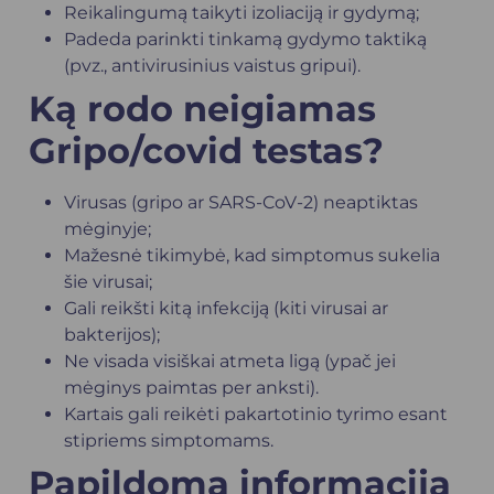
Reikalingumą taikyti izoliaciją ir gydymą;
Padeda parinkti tinkamą gydymo taktiką
(pvz., antivirusinius vaistus gripui).
Ką rodo neigiamas
Gripo/covid testas?
Virusas (gripo ar SARS-CoV-2) neaptiktas
mėginyje;
Mažesnė tikimybė, kad simptomus sukelia
šie virusai;
Gali reikšti kitą infekciją (kiti virusai ar
bakterijos);
Ne visada visiškai atmeta ligą (ypač jei
mėginys paimtas per anksti).
Kartais gali reikėti pakartotinio tyrimo esant
stipriems simptomams.
Papildoma informacija