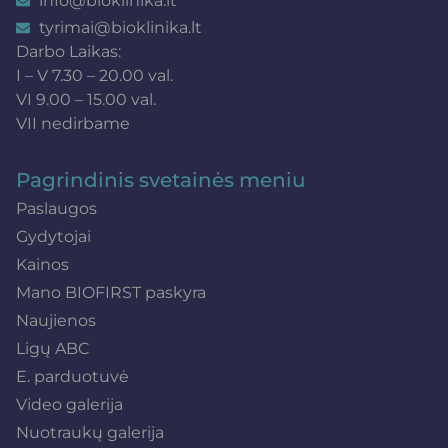
info@bioklinika.lt
tyrimai@bioklinika.lt
Darbo Laikas:
I – V 7.30 – 20.00 val.
VI 9.00 – 15.00 val.
VII nedirbame
Pagrindinis svetainės meniu
Paslaugos
Gydytojai
Kainos
Mano BIOFIRST paskyra
Naujienos
Ligų ABC
E. parduotuvė
Video galerija
Nuotraukų galerija