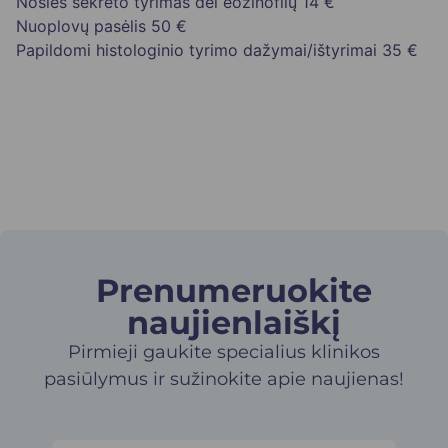
Nosies sekreto tyrimas dėl eozinofilų
14 €
Nuoplovų pasėlis
50 €
Papildomi histologinio tyrimo dažymai/ištyrimai
35 €
Prenumeruokite
naujienlaiškį​
Pirmieji gaukite specialius klinikos
pasiūlymus ir sužinokite apie naujienas!