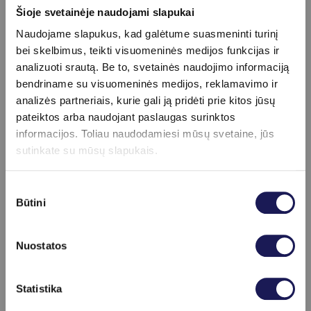
pavyzdžiui,
bronchinę astmą
ar lėtinę
Šioje svetainėje naudojami slapukai
obstrukcinę plaučių ligą (LOPL). Dėl šių priežasčių
tiksli diagnostika yra labai svarbi, nes leidžia
Naudojame slapukus, kad galėtume suasmeninti turinį
atskirti virusines infekcijas nuo bakterinių ar kitų
bei skelbimus, teikti visuomeninės medijos funkcijas ir
kvėpavimo sistemos ligų ir parinkti tinkamiausią
analizuoti srautą. Be to, svetainės naudojimo informaciją
gydymą.
bendriname su visuomeninės medijos, reklamavimo ir
analizės partneriais, kurie gali ją pridėti prie kitos jūsų
Dažniausiai užduodami
pateiktos arba naudojant paslaugas surinktos
informacijos. Toliau naudodamiesi mūsų svetaine, jūs
klausimai
sutinkate su mūsų slapukais.
Ar galima tiksliai atskirti gripą nuo COVID-19
Sutikimo
be tyrimo?
Būtini
pasirinkimas
Ne, nes simptomai labai panašūs, todėl
reikalingas laboratorinis testas.
Nuostatos
Ar neigiamas testas visada reiškia, kad
nesergu?
Skaityti daugiau
Ne visada – ankstyvoje ligos stadijoje viruso kiekis
Statistika
gali būti per mažas aptikimui.