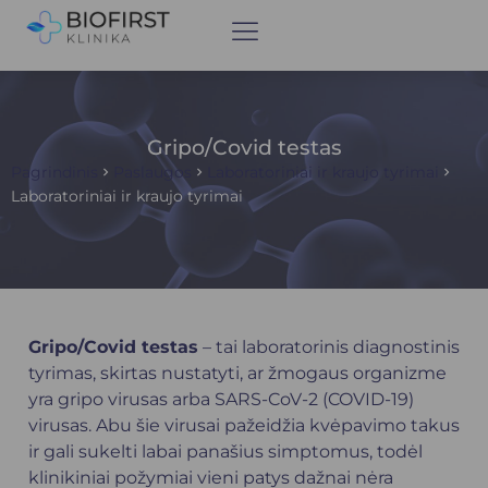
Gripo/Covid testas
Pagrindinis
Paslaugos
Laboratoriniai ir kraujo tyrimai
Laboratoriniai ir kraujo tyrimai
Gripo/Covid testas
– tai laboratorinis diagnostinis
tyrimas, skirtas nustatyti, ar žmogaus organizme
yra gripo virusas arba SARS-CoV-2 (COVID-19)
virusas. Abu šie virusai pažeidžia kvėpavimo takus
ir gali sukelti labai panašius simptomus, todėl
klinikiniai požymiai vieni patys dažnai nėra