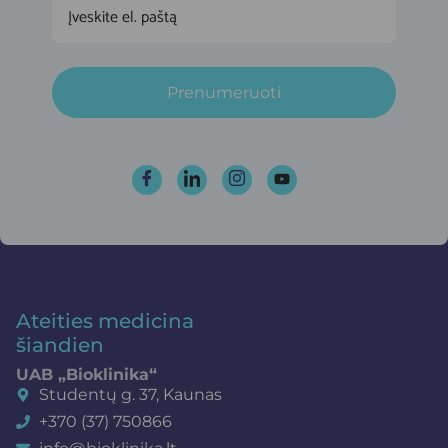
Prenumeruoti
Ateities medicina
šiandien
UAB „Bioklinika“
Studentų g. 37, Kaunas
+370 (37) 750866