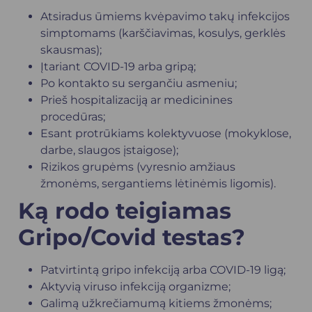
Atsiradus ūmiems kvėpavimo takų infekcijos
simptomams (karščiavimas, kosulys, gerklės
skausmas);
Įtariant COVID-19 arba gripą;
Po kontakto su sergančiu asmeniu;
Prieš hospitalizaciją ar medicinines
procedūras;
Esant protrūkiams kolektyvuose (mokyklose,
darbe, slaugos įstaigose);
Rizikos grupėms (vyresnio amžiaus
žmonėms, sergantiems lėtinėmis ligomis).
Ką rodo teigiamas
Gripo/Covid testas?
Patvirtintą gripo infekciją arba COVID-19 ligą;
Aktyvią viruso infekciją organizme;
Galimą užkrečiamumą kitiems žmonėms;