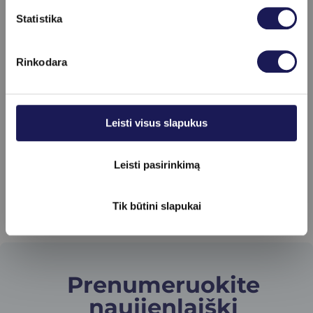
Skaityti daugiau
Statistika
Dalia Bartuškaitė
Rinkodara
Registracija internetu
+370 (37) 75 08 66
Daugiau informacijos
Leisti visus slapukus
Leisti pasirinkimą
Tik būtini slapukai
Prenumeruokite
naujienlaiškį​