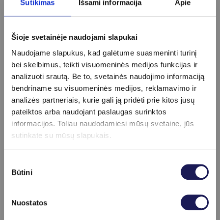
Daugiau informacijos
Sutikimas
Išsami informacija
Apie
Šioje svetainėje naudojami slapukai
Naudojame slapukus, kad galėtume suasmeninti turinį
bei skelbimus, teikti visuomeninės medijos funkcijas ir
analizuoti srautą. Be to, svetainės naudojimo informaciją
bendriname su visuomeninės medijos, reklamavimo ir
analizės partneriais, kurie gali ją pridėti prie kitos jūsų
pateiktos arba naudojant paslaugas surinktos
informacijos. Toliau naudodamiesi mūsų svetaine, jūs
sutinkate su mūsų slapukais.
Sutikimo
Būtini
pasirinkimas
Nuostatos