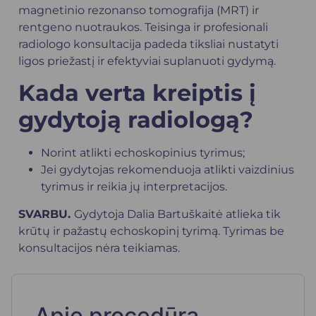
magnetinio rezonanso tomografija (MRT) ir
rentgeno nuotraukos. Teisinga ir profesionali
radiologo konsultacija padeda tiksliai nustatyti
ligos priežastį ir efektyviai suplanuoti gydymą.
Kada verta kreiptis į
gydytoją radiologą?
Norint atlikti
echoskopinius tyrimus
;
Jei gydytojas rekomenduoja atlikti vaizdinius
tyrimus ir reikia jų interpretacijos.
SVARBU.
Gydytoja Dalia Bartuškaitė atlieka tik
krūtų ir pažastų echoskopinį tyrimą. Tyrimas be
konsultacijos nėra teikiamas.
Apie procedūrą