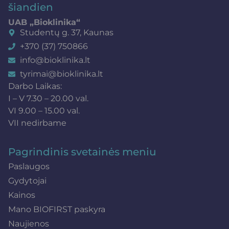
šiandien
UAB „Bioklinika“
Studentų g. 37, Kaunas
+370 (37) 750866
info@bioklinika.lt
tyrimai@bioklinika.lt
Darbo Laikas:
I – V 7.30 – 20.00 val.
VI 9.00 – 15.00 val.
VII nedirbame
Pagrindinis svetainės meniu
Paslaugos
Gydytojai
Kainos
Mano BIOFIRST paskyra
Naujienos