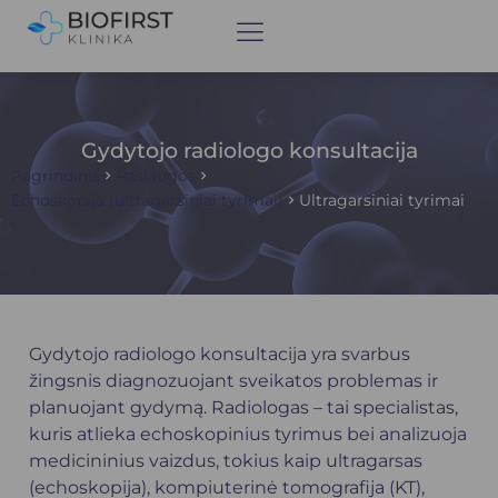
Gydytojo radiologo konsultacija
Pagrindinis
Paslaugos
Echoskopija (ultragarsiniai tyrimai)
Ultragarsiniai tyrimai
Gydytojo radiologo konsultacija yra svarbus
žingsnis diagnozuojant sveikatos problemas ir
planuojant gydymą. Radiologas – tai specialistas,
kuris atlieka echoskopinius tyrimus bei analizuoja
medicininius vaizdus, tokius kaip ultragarsas
(echoskopija), kompiuterinė tomografija (KT),