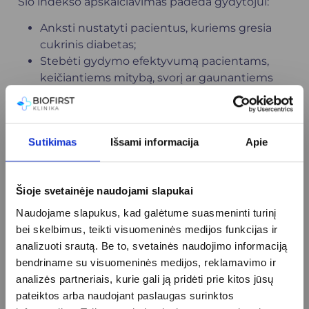
Šio indekso apskaičiavimas padeda
gydytojui
:
Anksti nustatyti pacientus, kuriems gresia
cukrinis diabetas;
Stebėti gydymo efektyvumą pacientams,
keičiantiems mitybą, svorį ar gaunantiems
gydymą insulino jautrumui gerinti;
Įvertinti riziką vystytis metaboliniam
sindromui ar kitoms medžiagų apykaitos
Sutikimas
Išsami informacija
Apie
ligoms.
Dažniausiai užduodami
klausimai
Šioje svetainėje naudojami slapukai
Naudojame slapukus, kad galėtume suasmeninti turinį
Ar tyrimas sudėtingas?
bei skelbimus, teikti visuomeninės medijos funkcijas ir
Ne, tai paprastas kraujo tyrimas iš venos,
analizuoti srautą. Be to, svetainės naudojimo informaciją
atliekamas nevalgius.
bendriname su visuomeninės medijos, reklamavimo ir
analizės partneriais, kurie gali ją pridėti prie kitos jūsų
Ar reikia specialaus pasiruošimo?
pateiktos arba naudojant paslaugas surinktos
Taip, būtina būti nevalgius bent 8–12 valandų