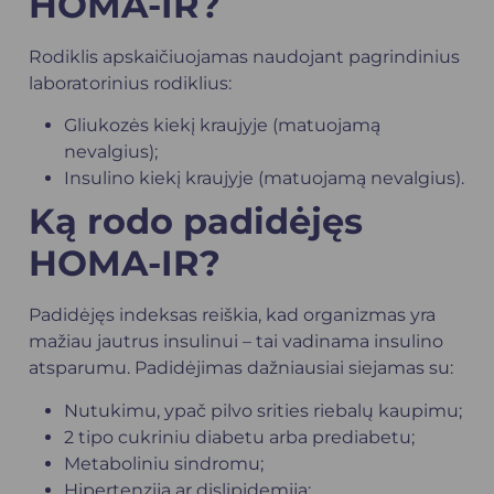
HOMA-IR?
Rodiklis apskaičiuojamas naudojant pagrindinius
laboratorinius rodiklius:
Gliukozės kiekį kraujyje (matuojamą
nevalgius);
Insulino kiekį kraujyje (matuojamą nevalgius).
Ką rodo padidėjęs
HOMA-IR?
Padidėjęs indeksas reiškia, kad organizmas yra
mažiau jautrus insulinui – tai vadinama insulino
atsparumu. Padidėjimas dažniausiai siejamas su:
Nutukimu, ypač pilvo srities riebalų kaupimu;
2 tipo cukriniu diabetu arba prediabetu;
Metaboliniu sindromu;
Hipertenzija ar dislipidemija;