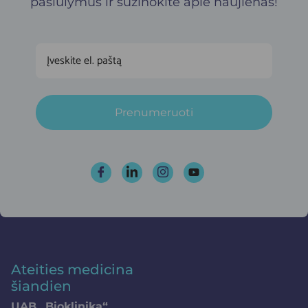
pasiūlymus ir sužinokite apie naujienas!
Prenumeruoti
Ateities medicina
šiandien
UAB „Bioklinika“