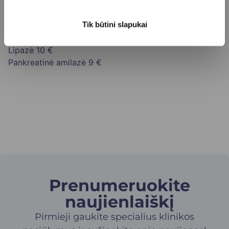
Kainoraštis
HOMA-IR indekso apskaičiavimas
1 €
Tik būtini slapukai
Alfa amilazė
9 €
Lipazė
10 €
Pankreatinė amilazė
9 €
Prenumeruokite
naujienlaiškį​
Pirmieji gaukite specialius klinikos