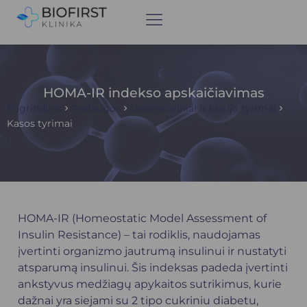
HOMA-IR indekso apskaičiavimas
Pagrindinis
Paslaugos
Laboratoriniai ir kraujo tyrimai
Kasos tyrimai
HOMA-IR (Homeostatic Model Assessment of
Insulin Resistance) – tai rodiklis, naudojamas
įvertinti organizmo jautrumą insulinui ir nustatyti
atsparumą insulinui. Šis indeksas padeda įvertinti
ankstyvus medžiagų apykaitos sutrikimus, kurie
dažnai yra siejami su 2 tipo cukriniu diabetu,