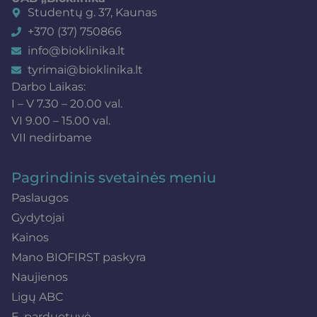
Studentų g. 37, Kaunas
+370 (37) 750866
info@bioklinika.lt
tyrimai@bioklinika.lt
Darbo Laikas:
I – V 7.30 – 20.00 val.
VI 9.00 – 15.00 val.
VII nedirbame
Pagrindinis svetainės meniu
Paslaugos
Gydytojai
Kainos
Mano BIOFIRST paskyra
Naujienos
Ligų ABC
E. parduotuvė