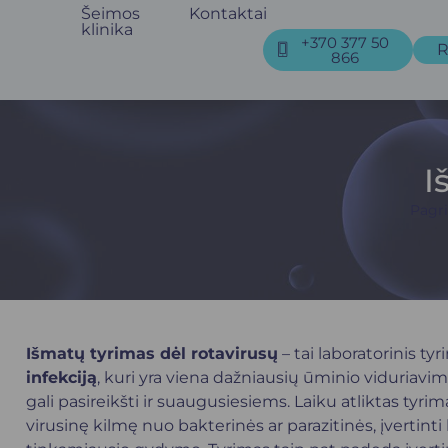
Šeimos
Kontaktai
klinika
+370 377 50
R
866
I
Pagri
Išmatų tyrimas dėl rotavirusų
– tai laboratorinis tyr
infekciją
, kuri yra viena dažniausių ūminio viduriav
gali pasireikšti ir suaugusiesiems. Laiku atliktas tyrimas
virusinę kilmę nuo bakterinės ar parazitinės, įvertint