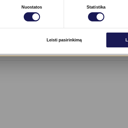
Nuostatos
Statistika
nfekcijos plitimui;
s vaikams.
Skaityti daugiau
Leisti pasirinkimą
L