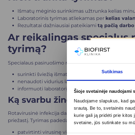
Išmatų mėginio surinkimas užtrunka kelias minu
Laboratorinis tyrimas atliekamas per
kelias vala
Rezultatai dažniausiai pateikiami
tą pačią darbo
Ar reikalingas specialus
tyrimą?
Specialaus pasiruošimo nereikia, tačiau rekomenduo
Sutikimas
surinkti šviežią išmatų mėginį;
nenaudoti vidurius laisvinančių priemonių prieš 
informuoti laboratoriją apie vartojamus vaistus.
Šioje svetainėje naudojami 
Ką svarbu žinoti?
Naudojame slapukus, kad galė
srautą. Be to, svetainės nau
Rotavirusinė infekcija dažniausiai gydoma
simptomi
kurie gali ją pridėti prie ki
priežastį. Tyrimas padeda:
svetaine, jūs sutinkate su m
patvirtinti virusinę viduriavimo kilmę;