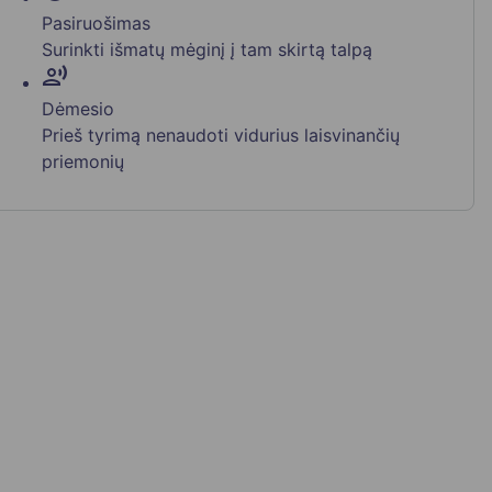
Pasiruošimas
Surinkti išmatų mėginį į tam skirtą talpą
record_voice_over
Dėmesio
Prieš tyrimą nenaudoti vidurius laisvinančių
priemonių