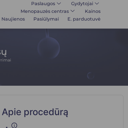
Paslaugos
Gydytojai
Menopauzės centras
Kainos
Naujienos
Pasiūlymai
E. parduotuvė
sų
yrimai
Apie procedūrą
info