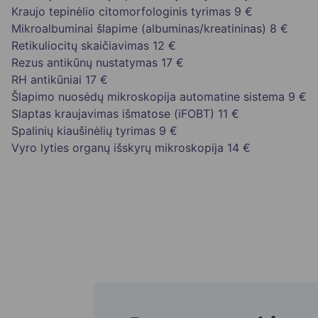
Kraujo tepinėlio citomorfologinis tyrimas
9 €
Mikroalbuminai šlapime (albuminas/kreatininas)
8 €
Retikuliocitų skaičiavimas
12 €
Rezus antikūnų nustatymas
17 €
RH antikūniai
17 €
Šlapimo nuosėdų mikroskopija automatine sistema
9 €
Slaptas kraujavimas išmatose (iFOBT)
11 €
Spalinių kiaušinėlių tyrimas
9 €
Vyro lyties organų išskyrų mikroskopija
14 €