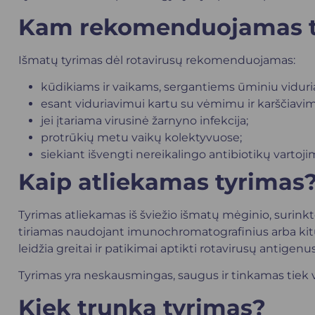
Kam rekomenduojamas t
Išmatų tyrimas dėl rotavirusų rekomenduojamas:
kūdikiams ir vaikams, sergantiems ūminiu vidur
esant viduriavimui kartu su vėmimu ir karščiavi
jei įtariama virusinė žarnyno infekcija;
protrūkių metu vaikų kolektyvuose;
siekiant išvengti nereikalingo antibiotikų vartoji
Kaip atliekamas tyrimas
Tyrimas atliekamas iš šviežio išmatų mėginio, surinkto 
tiriamas naudojant imunochromatografinius arba ki
leidžia greitai ir patikimai aptikti rotavirusų antigenus
Tyrimas yra neskausmingas, saugus ir tinkamas tiek 
Kiek trunka tyrimas?