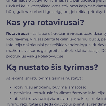
tinkamiausio gydymo. Tyrimas taip pat padeda įvertinti
užkirsti kelią komplikacijoms, tokioms kaip dehidrataci
būtų galima stebėti ligos eigą bei, jei reikia, pritai
Kas yra rotavirusai?
Rotavirusai
– tai labai užkrečiami virusai, pažeidžiant
viduriavimą. Virusas plinta fekaliniu–oraliniu būdu, pe
Infekcija dažniausiai pasireiškia vandeningu viduriav
mažiems vaikams gali greitai sukelti dehidrataciją. D
protrūkius vaikų kolektyvuose.
Ką nustato šis tyrimas?
Atliekant išmatų tyrimą galima nustatyti:
rotavirusų antigenų buvimą išmatose;
patvirtinti rotavirusinės kilmės žarnyno infekciją;
atskirti rotavirusinį viduriavimą nuo kitų infekcini
Tyrimo rezultatai padeda gydytojui priimti sprendimu