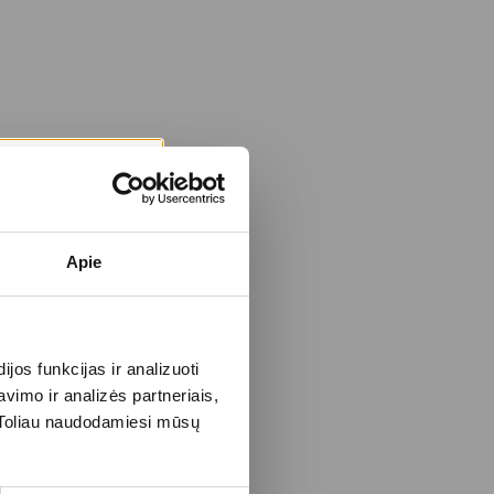
Apie
os funkcijas ir analizuoti
imo ir analizės partneriais,
s. Toliau naudodamiesi mūsų