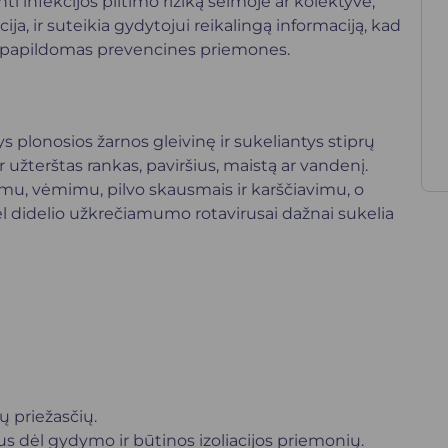
 infekcijos plitimo riziką šeimoje ar kolektyve,
ja, ir suteikia gydytojui reikalingą informaciją, kad
kyti papildomas prevencines priemones.
ys plonosios žarnos gleivinę ir sukeliantys stiprų
r užterštas rankas, paviršius, maistą ar vandenį.
imu, vėmimu, pilvo skausmais ir karščiavimu, o
ėl didelio užkrečiamumo rotavirusai dažnai sukelia
ų priežasčių.
s dėl gydymo ir būtinos izoliacijos priemonių.