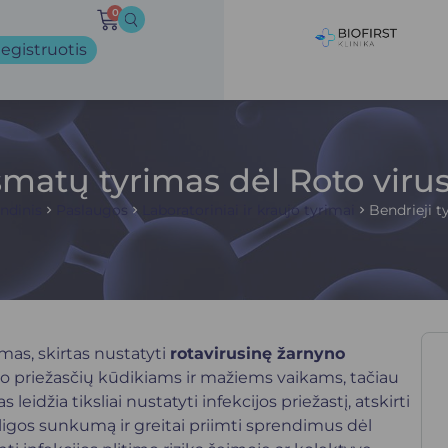
0
egistruotis
šmatų tyrimas dėl Roto viru
ndinis
Paslaugos
Laboratoriniai ir kraujo tyrimai
Bendrieji t
imas, skirtas nustatyti
rotavirusinę žarnyno
imo priežasčių kūdikiams ir mažiems vaikams, tačiau
 leidžia tiksliai nustatyti infekcijos priežastį, atskirti
i ligos sunkumą ir greitai priimti sprendimus dėl