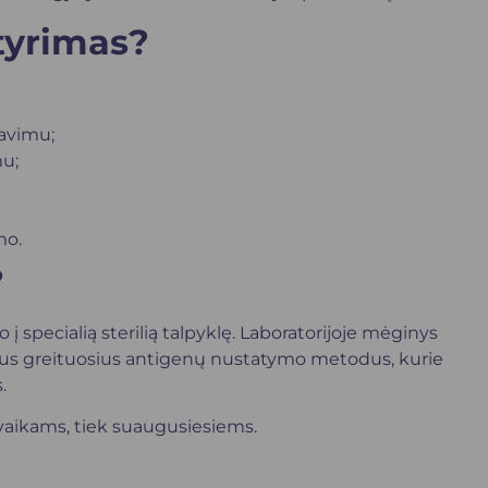
yrimas?
iavimu;
mu;
mo.
?
į specialią sterilią talpyklę. Laboratorijoje mėginys
tus greituosius antigenų nustatymo metodus, kurie
.
vaikams, tiek suaugusiesiems.