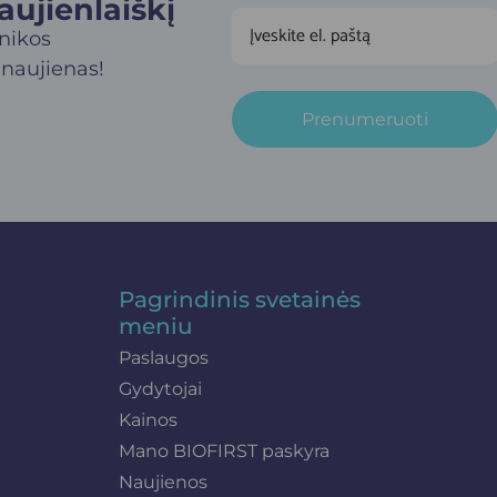
jienlaiškį​
inikos
 naujienas!
Prenumeruoti
Pagrindinis svetainės
meniu
Paslaugos
Gydytojai
Kainos
Mano BIOFIRST paskyra
Naujienos