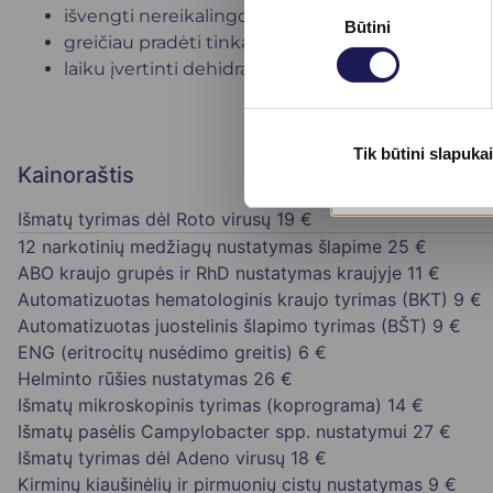
Sutikimo
išvengti nereikalingo antibiotikų skyrimo;
Būtini
pasirinkimas
greičiau pradėti tinkamą gydymą ir užkirsti kelią i
laiku įvertinti dehidratacijos riziką, ypač mažiem
Tik būtini slapukai
Kainoraštis
Išmatų tyrimas dėl Roto virusų
19 €
12 narkotinių medžiagų nustatymas šlapime
25 €
ABO kraujo grupės ir RhD nustatymas kraujyje
11 €
Automatizuotas hematologinis kraujo tyrimas (BKT)
9 €
Automatizuotas juostelinis šlapimo tyrimas (BŠT)
9 €
ENG (eritrocitų nusėdimo greitis)
6 €
Helminto rūšies nustatymas
26 €
Išmatų mikroskopinis tyrimas (koprograma)
14 €
Išmatų pasėlis Campylobacter spp. nustatymui
27 €
Išmatų tyrimas dėl Adeno virusų
18 €
Kirminų kiaušinėlių ir pirmuonių cistų nustatymas
9 €