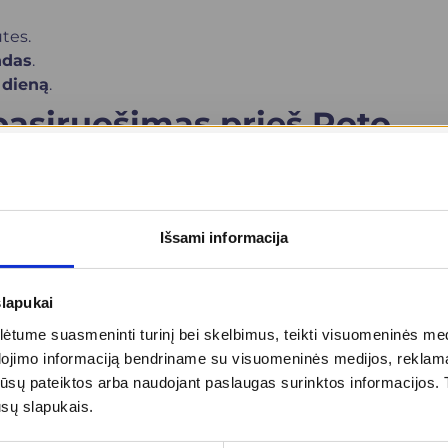
tes.
ndas
.
 dieną
.
 pasiruošimas prieš Roto
jama:
Išsami informacija
tyrimą;
slapukai
tume suasmeninti turinį bei skelbimus, teikti visuomeninės medij
dojimo informaciją bendriname su visuomeninės medijos, reklamav
škai
, todėl labai svarbu laiku nustatyti ligos
tos jūsų pateiktos arba naudojant paslaugas surinktos informacijo
ūsų slapukais.