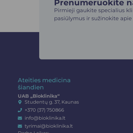
Prenumeruokite nau
Pirmieji gaukite specialius kl
pasiūlymus ir sužinokite apie
Ateities medicina
šiandien
UAB „Bioklinika“
Studentų g. 37, Kaunas
+370 (37) 750866
info@bioklinika.lt
tyrimai@bioklinika.lt