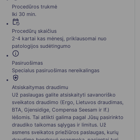
Procedūros trukmė
Iki 30 min.
event_repeat
Procedūrų skaičius
2-4 kartai kas mėnesį, priklausomai nuo
patologijos sudėtingumo
info
Pasiruošimas
Specialus pasiruošimas nereikalingas
health_and_safety
Atsiskaitymas draudimu
Už paslaugas galite atsiskaityti savanoriško
sveikatos draudimo (Ergo, Lietuvos draudimas,
BTA, Gjensidige, Compensa Seesam ir If.)
lėšomis. Tai atlikti galima pagal Jūsų pasirinkto
draudiko taikomas sąlygas ir limitus. Už
asmens sveikatos priežiūros paslaugas, kurių
draudimo bendrovė neapmoka, pacientai turi