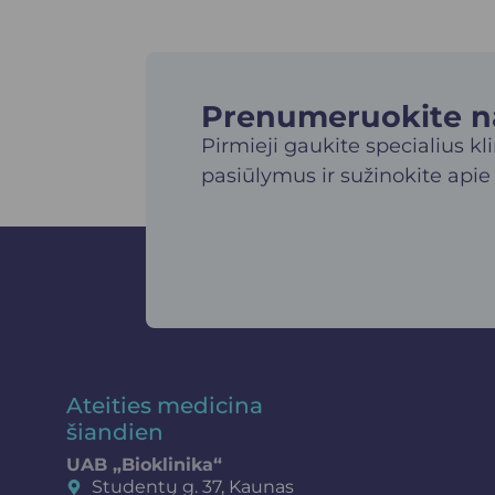
Prenumeruokite nau
Pirmieji gaukite specialius kl
pasiūlymus ir sužinokite apie
Ateities medicina
šiandien
UAB „Bioklinika“
Studentų g. 37, Kaunas