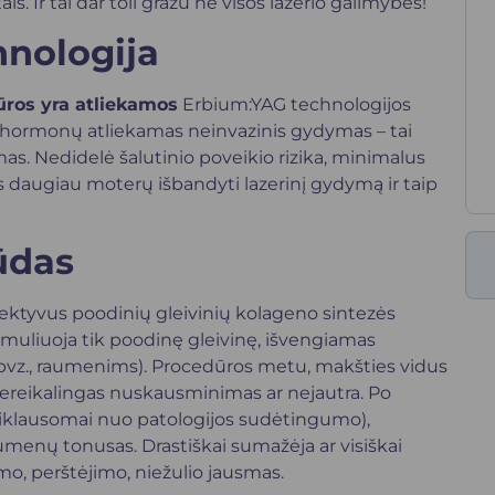
is. Ir tai dar toli gražu ne visos lazerio galimybės!
hnologija
ūros yra atliekamos
Erbium:YAG technologijos
be hormonų atliekamas neinvazinis gydymas – tai
mas. Nedidelė šalutinio poveikio rizika, minimalus
vis daugiau moterų išbandyti lazerinį gydymą ir taip
ūdas
lektyvus poodinių gleivinių kolageno sintezės
timuliuoja tik poodinę gleivinę, išvengiamas
vz., raumenims). Procedūros metu, makšties vidus
nereikalingas nuskausminimas ar nejautra. Po
priklausomai nuo patologijos sudėtingumo),
menų tonusas. Drastiškai sumažėja ar visiškai
o, perštėjimo, niežulio jausmas.