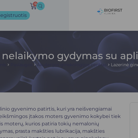
0
egistruotis
 nelaikymo gydymas su apli
nis
Paslaugos
Akušerijos ginekologijos centras
Lazerinė gin
alinio gyvenimo patirtis, kuri yra neišvengiamai
ėti reikšmingos įtakos moters gyvenimo kokybei tiek
lis moterų, kurios patiria tokių nemalonių
mas, prasta makšties lubrikacija, makšties