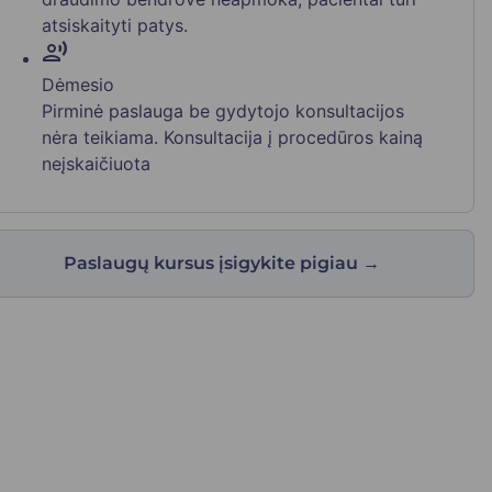
atsiskaityti patys.
record_voice_over
Dėmesio
Pirminė paslauga be gydytojo konsultacijos
nėra teikiama. Konsultacija į procedūros kainą
neįskaičiuota
Paslaugų kursus įsigykite pigiau
→