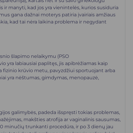
pareunija), kartais net ir su savo ginekologu
 ir manyti, kad jos yra vienintelės, kurios susiduria
mus gana dažnai moterys patiria įvairiais amžiaus
iškia, kad tai nėra laikina problema ir negydant
aipsnio šlapimo nelaikymu (PSO
 yra labiausiai paplitęs, jis apibrėžiamas kaip
 fizinio krūvio metu, pavyzdžiui sportuojant arba
iksniai yra nėštumas, gimdymas, menopauzė,
gijos galimybės, padeda išspręsti tokias problemas,
žėjimas, makšties atrofija ar vaginalinis sausumas,
30 minučių trunkanti procedūra, ir po 3 dienų jau