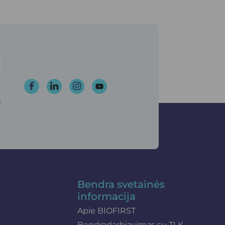
Bendra svetainės
informacija
Apie BIOFIRST
Bendradarbiavimas su TLK