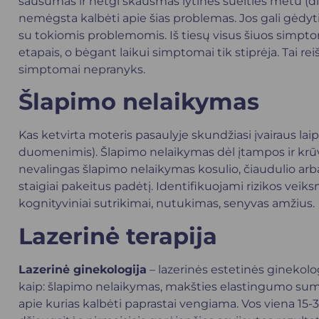
sausumas ir netgi skausmas lytinės sueities metu (dis
nemėgsta kalbėti apie šias problemas. Jos gali gėdytis
su tokiomis problemomis. Iš tiesų visus šiuos simpto
etapais, o bėgant laikui simptomai tik stiprėja. Tai re
simptomai nepranyks.
Šlapimo nelaikymas
Kas ketvirta moteris pasaulyje skundžiasi įvairaus l
duomenimis). Šlapimo nelaikymas dėl įtampos ir krūvio
nevalingas šlapimo nelaikymas kosulio, čiaudulio arba
staigiai pakeitus padėtį. Identifikuojami rizikos ve
kognityviniai sutrikimai, nutukimas, senyvas amžius.
Lazerinė terapija
Lazerinė ginekologija
– lazerinės estetinės ginekolo
kaip: šlapimo nelaikymas, makšties elastingumo suma
apie kurias kalbėti paprastai vengiama. Vos viena 15-