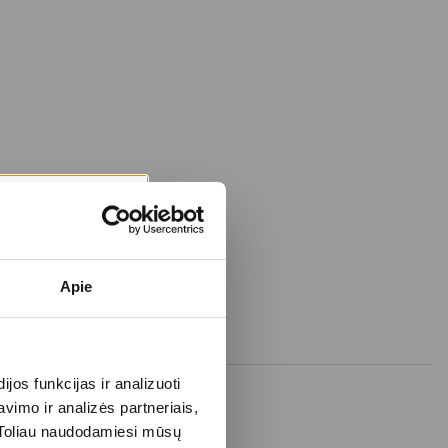
Apie
os funkcijas ir analizuoti
imo ir analizės partneriais,
s. Toliau naudodamiesi mūsų