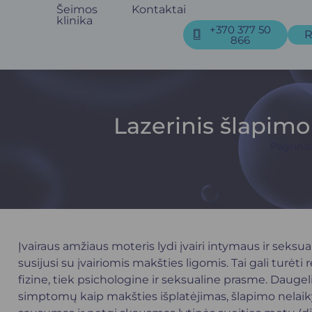
Šeimos
Kontaktai
klinika
+370 377 50
R
866
Lazerinis šlapimo
Pagrindi
Įvairaus amžiaus moteris lydi įvairi intymaus ir seksu
susijusi su įvairiomis makšties ligomis. Tai gali tur
fizine, tiek psichologine ir seksualine prasme. Dauge
simptomų kaip makšties išplatėjimas, šlapimo nelaiky