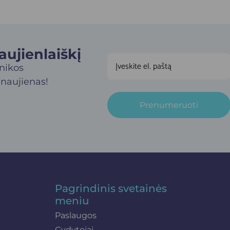
jienlaiškį​
inikos
 naujienas!
Prenumeruoti
Pagrindinis svetainės
meniu
Paslaugos
Gydytojai