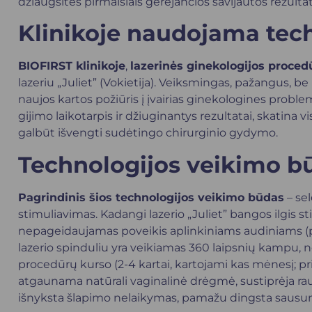
džiaugsitės pirmaisiais gerėjančios savijautos rezultata
Klinikoje naudojama tec
BIOFIRST klinikoje
,
lazerinės ginekologijos proced
lazeriu „Juliet” (Vokietija). Veiksmingas, pažangus, 
naujos kartos požiūris į įvairias ginekologines proble
gijimo laikotarpis ir džiuginantys rezultatai, skatina 
galbūt išvengti sudėtingo chirurginio gydymo.
Technologijos veikimo b
Pagrindinis šios technologijos veikimo būdas
– se
stimuliavimas. Kadangi lazerio „Juliet” bangos ilgis s
nepageidaujamas poveikis aplinkiniams audiniams (p
lazerio spinduliu yra veikiamas 360 laipsnių kampu, 
procedūrų kurso (2-4 kartai, kartojami kas mėnesį; 
atgaunama natūrali vaginalinė drėgmė, sustiprėja rau
išnyksta šlapimo nelaikymas, pamažu dingsta sausum