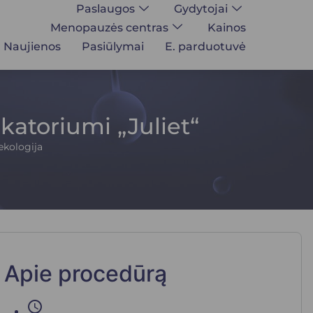
Paslaugos
Gydytojai
Menopauzės centras
Kainos
Naujienos
Pasiūlymai
E. parduotuvė
katoriumi „Juliet“
ekologija
Apie procedūrą
schedule