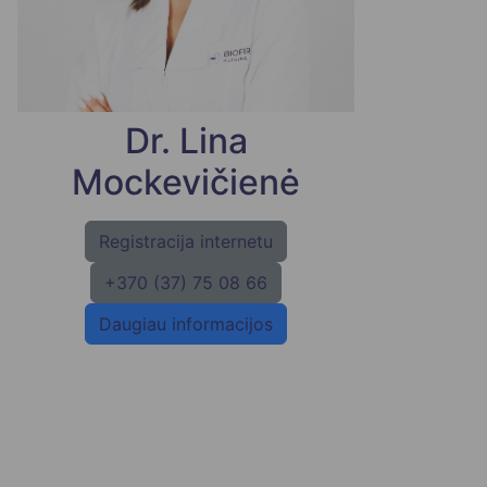
Dr. Lina
Mockevičienė
Registracija internetu
+370 (37) 75 08 66
Daugiau informacijos