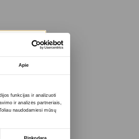
Apie
os funkcijas ir analizuoti
imo ir analizės partneriais,
s. Toliau naudodamiesi mūsų
Rinkodara