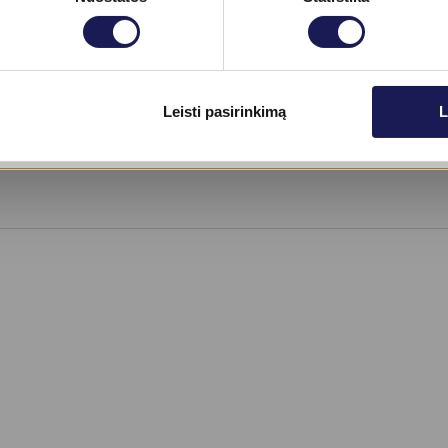
ekiant stebėti ligos dinamiką bei gydymo
Skaityti daugiau
Leisti pasirinkimą
L