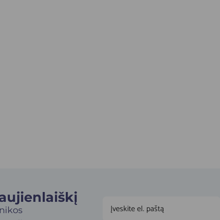
jienlaiškį​
inikos