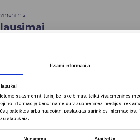
 žymenimis.
lausimai
 procesų aktyvumą ir stebėti gydymo efektyvumą
Išsami informacija
rocesų, nes jis atspindi ląstelių aktyvumo lygį, o ne
slapukai
tume suasmeninti turinį bei skelbimus, teikti visuomeninės medij
rekomenduojama laikytis gydytojo ar laboratorijos
dojimo informaciją bendriname su visuomeninės medijos, reklamav
tos jūsų pateiktos arba naudojant paslaugas surinktos informacijo
ūsų slapukais.
ip pagalbinis rodiklis kartu su kitais tyrimais
Nuostatos
Statistika