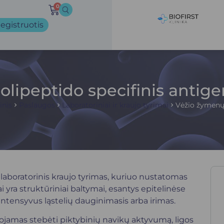
0
egistruotis
olipeptido specifinis antige
inis
Paslaugos
Laboratoriniai ir kraujo tyrimai
Vėžio žymenų
i laboratorinis kraujo tyrimas, kuriuo nustatomas
i yra struktūriniai baltymai, esantys epitelinėse
 intensyvus ląstelių dauginimasis arba irimas.
ojamas stebėti piktybinių navikų aktyvumą, ligos