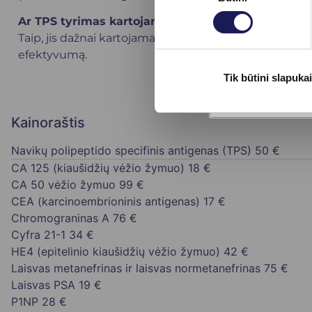
pasirinkimas
Ar TPS tyrimas kartojamas?
Taip, jis dažnai kartojamas gydymo metu ir po jo, si
efektyvumą.
Tik būtini slapukai
Kainoraštis
Navikų polipeptido specifinis antigenas (TPS)
50 €
CA 125 (kiaušidžių vėžio žymuo)
18 €
CA 50 vėžio žymuo
99 €
CEA (karcinoembrioninis antigenas)
17 €
Chromograninas A
76 €
Cyfra 21-1
34 €
HE4 (epitelinio kiaušidžių vėžio žymuo)
42 €
Laisvas metanefrinas ir laisvas normetanefrinas
75 €
Laisvas PSA
19 €
P1NP
28 €