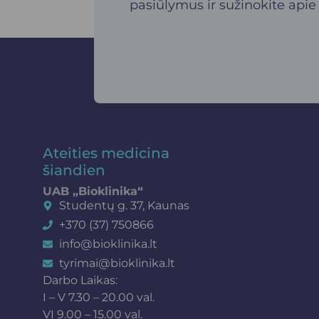
pasiūlymus ir sužinokite apie
Ateities medicina
šiandien
UAB „Bioklinika“
Studentų g. 37, Kaunas
+370 (37) 750866
info@bioklinika.lt
tyrimai@bioklinika.lt
Darbo Laikas:
I – V 7.30 – 20.00 val.
VI 9.00 – 15.00 val.