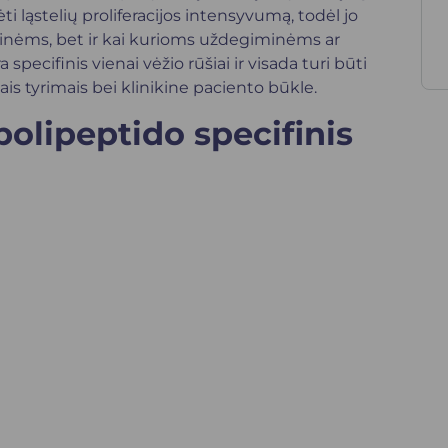
 ląstelių proliferacijos intensyvumą, todėl jo
oginėms, bet ir kai kurioms uždegiminėms ar
pecifinis vienai vėžio rūšiai ir visada turi būti
is tyrimais bei klinikine paciento būkle.
polipeptido specifinis