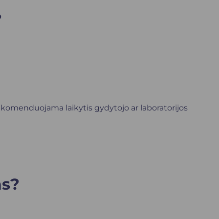
?
rekomenduojama laikytis gydytojo ar laboratorijos
as?