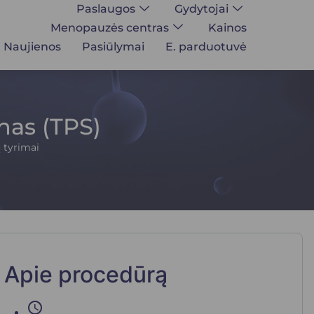
Paslaugos
Gydytojai
Menopauzės centras
Kainos
Naujienos
Pasiūlymai
E. parduotuvė
nas (TPS)
 tyrimai
Apie procedūrą
schedule