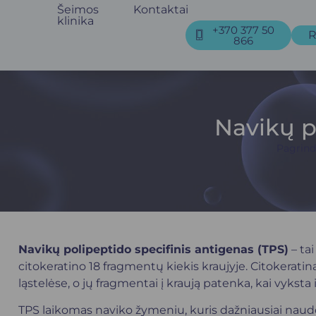
Šeimos
Kontaktai
klinika
+370 377 50
R
866
Navikų p
Pagrind
Navikų polipeptido specifinis antigenas (TPS)
– ta
citokeratino 18 fragmentų kiekis kraujyje. Citokeratina
ląstelėse, o jų fragmentai į kraują patenka, kai vyksta
TPS laikomas naviko žymeniu, kuris dažniausiai naud