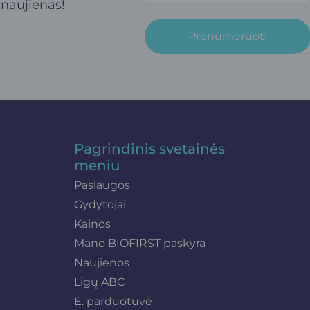
 naujienas!
Prenumeruoti
Pagrindinis svetainės
meniu
Paslaugos
Gydytojai
Kainos
Mano BIOFIRST paskyra
Naujienos
Ligų ABC
E. parduotuvė