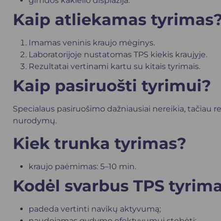
gimdos kaklelio displazija
.
Kaip atliekamas tyrimas
Imamas veninis kraujo mėginys.
Laboratorijoje nustatomas TPS kiekis kraujyje.
Rezultatai vertinami kartu su kitais tyrimais.
Kaip pasiruošti tyrimui?
Specialaus pasiruošimo dažniausiai nereikia, tačiau 
nurodymų.
Kiek trunka tyrimas?
kraujo paėmimas: 5–10 min.
Kodėl svarbus TPS tyrim
padeda vertinti navikų aktyvumą;
naudojamas gydymo efektyvumui stebėti;