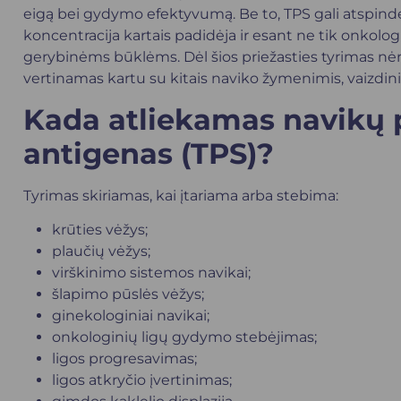
eigą bei gydymo efektyvumą. Be to, TPS gali atspindėti
koncentracija kartais padidėja ir esant ne tik onkol
gerybinėms būklėms. Dėl šios priežasties tyrimas nėra s
vertinamas kartu su kitais naviko žymenimis, vaizdinia
Kada atliekamas
navikų 
antigenas (TPS)
?
Tyrimas skiriamas, kai įtariama arba stebima:
krūties vėžys;
plaučių vėžys;
virškinimo sistemos navikai;
šlapimo pūslės vėžys;
ginekologiniai navikai;
onkologinių ligų gydymo stebėjimas;
ligos progresavimas;
ligos atkryčio įvertinimas;