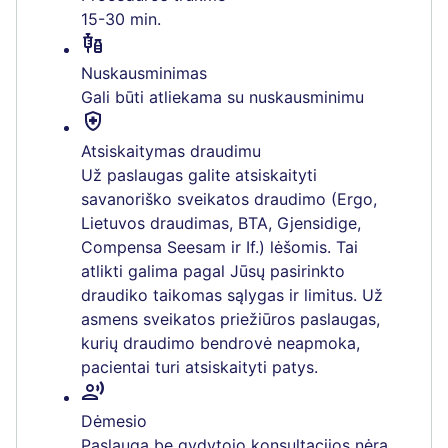
15-30 min.
vaccines
Nuskausminimas
Gali būti atliekama su nuskausminimu
health_and_safety
Atsiskaitymas draudimu
Už paslaugas galite atsiskaityti
savanoriško sveikatos draudimo (Ergo,
Lietuvos draudimas, BTA, Gjensidige,
Compensa Seesam ir If.) lėšomis. Tai
atlikti galima pagal Jūsų pasirinkto
draudiko taikomas sąlygas ir limitus. Už
asmens sveikatos priežiūros paslaugas,
kurių draudimo bendrovė neapmoka,
pacientai turi atsiskaityti patys.
record_voice_over
Dėmesio
Paslauga be gydytojo konsultacijos nėra