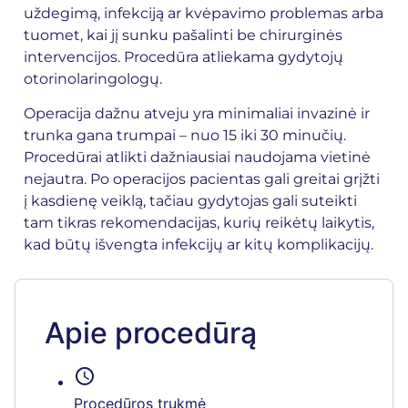
uždegimą, infekciją ar kvėpavimo problemas arba
tuomet, kai jį sunku pašalinti be chirurginės
intervencijos. Procedūra atliekama gydytojų
otorinolaringologų
.
Operacija dažnu atveju yra minimaliai invazinė ir
trunka gana trumpai – nuo 15 iki 30 minučių.
Procedūrai atlikti dažniausiai naudojama vietinė
nejautra. Po operacijos pacientas gali greitai grįžti
į kasdienę veiklą, tačiau gydytojas gali suteikti
tam tikras rekomendacijas, kurių reikėtų laikytis,
kad būtų išvengta infekcijų ar kitų komplikacijų.
Apie procedūrą
schedule
Procedūros trukmė