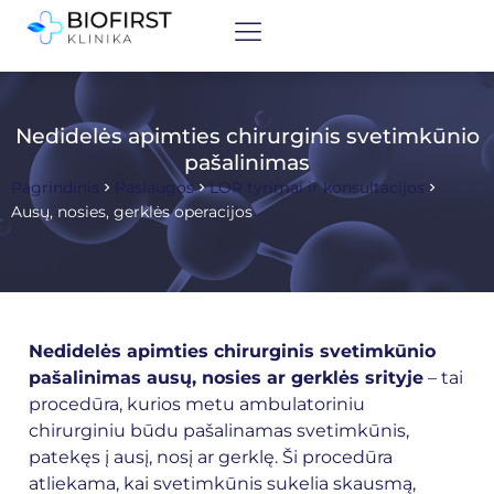
Nedidelės apimties chirurginis svetimkūnio
pašalinimas
Pagrindinis
Paslaugos
LOR tyrimai ir konsultacijos
Ausų, nosies, gerklės operacijos
Nedidelės apimties chirurginis svetimkūnio
pašalinimas ausų, nosies ar gerklės srityje
– tai
procedūra, kurios metu ambulatoriniu
chirurginiu būdu pašalinamas svetimkūnis,
patekęs į ausį, nosį ar gerklę. Ši procedūra
atliekama, kai svetimkūnis sukelia skausmą,