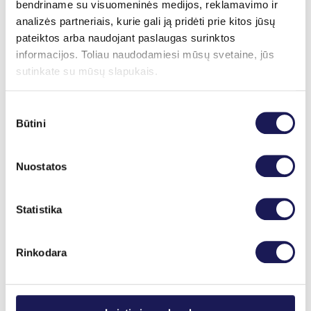
bendriname su visuomeninės medijos, reklamavimo ir
analizės partneriais, kurie gali ją pridėti prie kitos jūsų
Registracija internetu
+370 (37) 75 08 66
pateiktos arba naudojant paslaugas surinktos
Daugiau informacijos
informacijos. Toliau naudodamiesi mūsų svetaine, jūs
sutinkate su mūsų slapukais.
Sutikimo
Būtini
pasirinkimas
Nuostatos
Statistika
Rinkodara