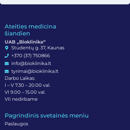
Ateities medicina
šiandien
UAB „Bioklinika“
Studentų g. 37, Kaunas
+370 (37) 750866
info@bioklinika.lt
tyrimai@bioklinika.lt
Darbo Laikas:
I – V 7.30 – 20.00 val.
VI 9.00 – 15.00 val.
VII nedirbame
Pagrindinis svetainės meniu
Paslaugos