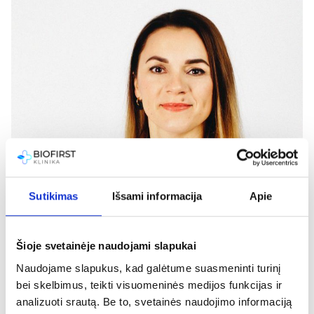
Sutikimas
Išsami informacija
Apie
Šioje svetainėje naudojami slapukai
Naudojame slapukus, kad galėtume suasmeninti turinį
bei skelbimus, teikti visuomeninės medijos funkcijas ir
Dr. Aurelija Vegienė
analizuoti srautą. Be to, svetainės naudojimo informaciją