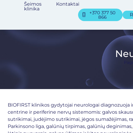
Šeimos
Kontaktai
klinika
+370 377 50
R
866
Neu
Pagr
BIOFIRST klinikos
gydytojai neurologai
diagnozuoja i
centrine ir periferine nervų sistemomis: galvos skau
sutrikimai, judėjimo sutrikimai, jėgos sumažėjimas, r
Parkinsono liga, galūnių tirpimas, galūnių deginimas