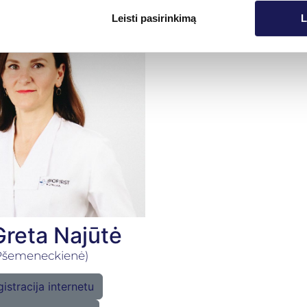
Leisti pasirinkimą
L
Greta Najūtė
Pšemeneckienė)
istracija internetu