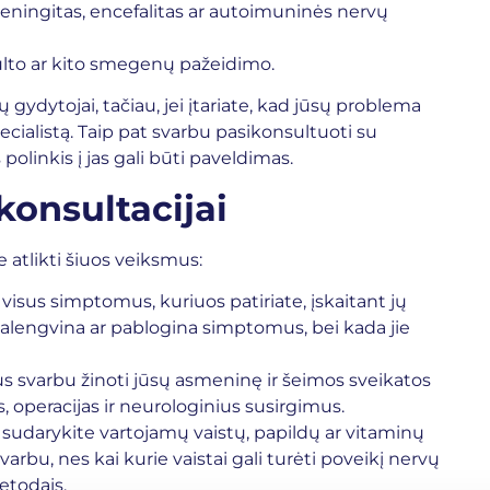
eningitas, encefalitas ar autoimuninės nervų
to ar kito smegenų pažeidimo.
 gydytojai, tačiau, jei įtariate, kad jūsų problema
specialistą. Taip pat svarbu pasikonsultuoti su
polinkis į jas gali būti paveldimas.
onsultacijai
e atlikti šiuos veiksmus:
visus simptomus, kuriuos patiriate, įskaitant jų
lengvina ar pablogina simptomus, bei kada jie
bus svarbu žinoti jūsų asmeninę ir šeimos sveikatos
s, operacijas ir neurologinius susirgimus.
 sudarykite vartojamų vaistų, papildų ar vitaminų
varbu, nes kai kurie vaistai gali turėti poveikį nervų
etodais.