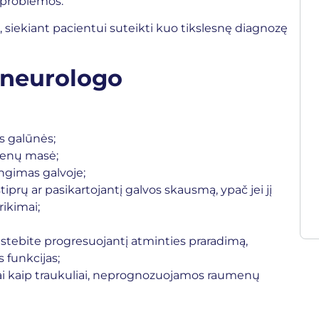
s problemos.
siekiant pacientui suteikti kuo tikslesnę diagnozę
a neurologo
s galūnės;
menų masė;
engimas galvoje;
iprų ar pasikartojantį galvos skausmą, ypač jei jį
rikimai;
pastebite progresuojantį atminties praradimą,
 funkcijas;
mai kaip traukuliai, neprognozuojamos raumenų