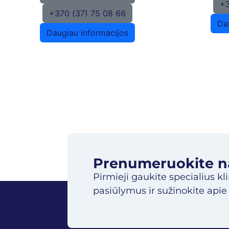
+3
+370 (37) 75 08 66
Da
Daugiau informacijos
Prenumeruokite nau
Pirmieji gaukite specialius kl
pasiūlymus ir sužinokite apie