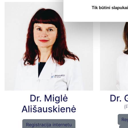
Tik būtini slapukai
Dr. Miglė
Dr. 
Ališauskienė
(
Reg
Registracija internetu