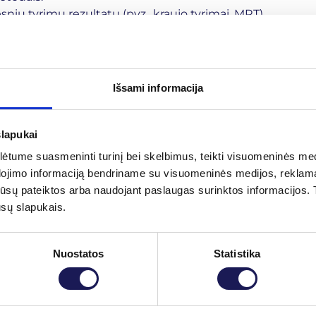
esnių tyrimų rezultatų (pvz., kraujo tyrimai, MRT),
iau ir tiksliau nustatyti diagnozę.
Išsami informacija
slapukai
tume suasmeninti turinį bei skelbimus, teikti visuomeninės medij
dojimo informaciją bendriname su visuomeninės medijos, reklamav
tos jūsų pateiktos arba naudojant paslaugas surinktos informacijo
ūsų slapukais.
Nuostatos
Statistika