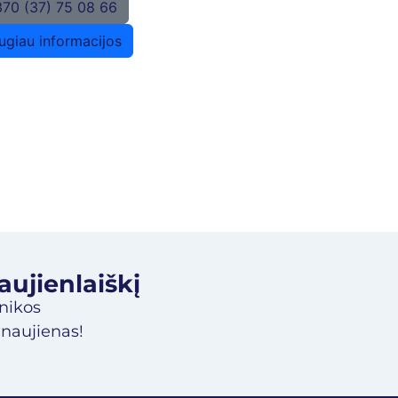
70 (37) 75 08 66
ugiau informacijos
jienlaiškį​
inikos
 naujienas!