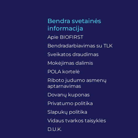
Bendra svetainės
informacija
Apie BIOFIRST
Bendradarbiavimas su TLK
Sveikatos draudimas
Mokėjimas dalimis
POLA kortelė
Riboto judumo asmenų
aptarnavimas
Dovanų kuponas
Privatumo politika
Slapukų politika
Vidaus tvarkos taisyklės
D.U.K.