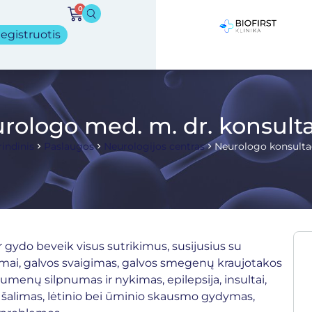
0
egistruotis
rologo med. m. dr. konsulta
indinis
Paslaugos
Neurologijos centras
Neurologo konsulta
r gydo beveik visus sutrikimus, susijusius su
smai, galvos svaigimas, galvos smegenų kraujotakos
aumenų silpnumas ir nykimas, epilepsija, insultai,
, šalimas, lėtinio bei ūminio skausmo gydymas,