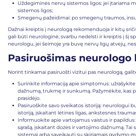
Uždegiminės nervų sistemos ligos: jei įtariama m
sistemos ligos;
Smegenų pažeidimai: po smegenų traumos, insul
Dažnai kreiptis į neurologą rekomenduoja ir kitų sričių
gali būti neurologinė, svarbu nedelsti ir kreiptis į šį 
neurologu, jei šeimoje yra buvę nervų ligų atvejų, nes 
Pasiruošimas neurologo k
Norint tinkamai pasiruošti vizitui pas neurologą, galit
Surinkite informaciją apie simptomus: užrašykite 
dažnumą, trukmę ir sunkumą. Pažymėkite, kas pa
prasidėjo.
Pasiruoškite savo sveikatos istoriją: neurologui 
istoriją, įskaitant lėtines ligas, ankstesnes trauma
Informuokite apie vartojamus vaistus ir papildus:
sąrašą, įskaitant dozes ir vartojimo dažnumą. Tai s
sistemai arba sąveikauti su skiriamais gydymo m