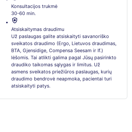
Konsultacijos trukmė
30-60 min.
health_and_safety
Atsiskaitymas draudimu
Už paslaugas galite atsiskaityti savanoriško
sveikatos draudimo (Ergo, Lietuvos draudimas,
BTA, Gjensidige, Compensa Seesam ir If.)
lėšomis. Tai atlikti galima pagal Jūsų pasirinkto
draudiko taikomas sąlygas ir limitus. Už
asmens sveikatos priežiūros paslaugas, kurių
draudimo bendrovė neapmoka, pacientai turi
atsiskaityti patys.