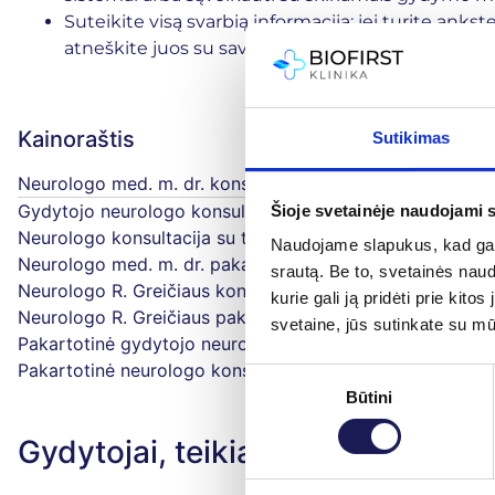
Suteikite visą svarbią informaciją: jei turite ankst
atneškite juos su savimi. Tai padės gydytojui greič
Kainoraštis
Sutikimas
Neurologo med. m. dr. konsultacija
109 €
Gydytojo neurologo konsultacija
95 €
Šioje svetainėje naudojami 
Neurologo konsultacija su terapija
95 €
Naudojame slapukus, kad galė
Neurologo med. m. dr. pakartotinė konsultacija
79 €
srautą. Be to, svetainės nau
Neurologo R. Greičiaus konsultacija
95 €
kurie gali ją pridėti prie ki
Neurologo R. Greičiaus pakartotinė konsultacija
79 €
svetaine, jūs sutinkate su m
Pakartotinė gydytojo neurologo konsultacija
79 €
Pakartotinė neurologo konsultacija su terapija
79 €
Sutikimo
Būtini
pasirinkimas
Gydytojai, teikiantys paslaugą