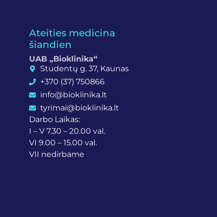
Ateities medicina
šiandien
UAB „Bioklinika“
Studentų g. 37, Kaunas
+370 (37) 750866
info@bioklinika.lt
tyrimai@bioklinika.lt
Darbo Laikas:
I – V 7.30 – 20.00 val.
VI 9.00 – 15.00 val.
VII nedirbame