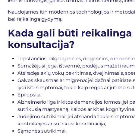
lėtinis nuovargis, galvos ūžimas ir kitos neurologinė
Naudojamos itin modernios technologijos ir metodai, 
bei reikalingą gydymą.
Kada gali būti reikaling
konsultacija?
Tirpstančios, dilgčiojančios, degančios, drebančio
Sumažėjusi jėga, ištvermė, pradėjus mažėti rau
Atsiradęs akių vokų pakritimas, dvejinimasis, sp
Galvos skausmas ar migrena: jei dažnai patiriate st
lydi kiti simptomai, tokie kaip regos ar jutimo sut
Epilepsija;
Alzheimerio liga ir kitos demencijos formos: jei 
sutrikusią mąstyseną, kalbos ar kitas kognityvines
Judėjimo sutrikimai: jei atsiranda tokie simpto
kontrakcijos ar sutrikusi koordinacija;
Sąmonės sutrikimai;