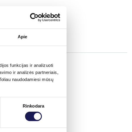
Apie
os funkcijas ir analizuoti
imo ir analizės partneriais,
s. Toliau naudodamiesi mūsų
Rinkodara