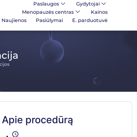
Paslaugos
Gydytojai
Menopauzės centras
Kainos
Naujienos
Pasiūlymai
E. parduotuvė
cija
cijos
Apie procedūrą
schedule