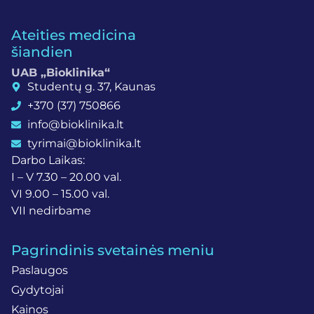
Ateities medicina
šiandien
UAB „Bioklinika“
Studentų g. 37, Kaunas
+370 (37) 750866
info@bioklinika.lt
tyrimai@bioklinika.lt
Darbo Laikas:
I – V 7.30 – 20.00 val.
VI 9.00 – 15.00 val.
VII nedirbame
Pagrindinis svetainės meniu
Paslaugos
Gydytojai
Kainos