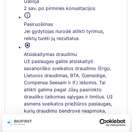
Galioja
2 sav. po pirminės konusltacijos
info
Pasiruošimas
Jei gydytojas nurodė atlikti tyrimus,
reiktų turėti jų rezultatus
health_and_safety
Atsiskaitymas draudimu
Už paslaugas galite atsiskaityti
savanoriško sveikatos draudimo (Ergo,
Lietuvos draudimas, BTA, Gjensidige,
Compensa Seesam ir If.) lėšomis. Tai
atlikti galima pagal Jūsų pasirinkto
draudiko taikomas sąlygas ir limitus. Už
asmens sveikatos priežiūros paslaugas,
kurių draudimo bendrovė neapmoka,
pacientai turi atsiskaityti patys.