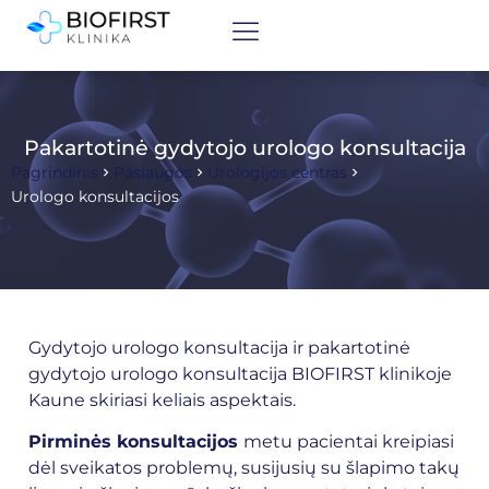
Pakartotinė gydytojo urologo konsultacija
Pagrindinis
Paslaugos
Urologijos centras
Urologo konsultacijos
Gydytojo
urologo
konsultacija ir pakartotinė
gydytojo urologo konsultacija BIOFIRST klinikoje
Kaune skiriasi keliais aspektais.
Pirminės konsultacijos
metu pacientai kreipiasi
dėl sveikatos problemų, susijusių su šlapimo takų