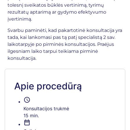
tolesnį sveikatos būklės vertinimą, tyrimų
rezultatų aptarimą ar gydymo efektyvumo
įvertinimą.
Svarbu paminėti, kad pakartotinė konsultacija yra
tada, kai lankomasi pas tą patį specialistą 2 sav.
laikotarpyje po pirminės konsultacijos. Praėjus
ilgesniam laiko tarpui teikiama pirminė
konsultacija.
Apie procedūrą
schedule
Konsultacijos trukmė
15 min.
date_range