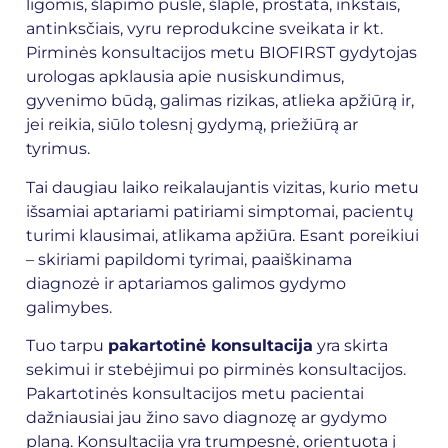
ligomis, šlapimo pūsle, šlaple, prostata, inkstais,
antinksčiais, vyru reprodukcine sveikata ir kt.
Pirminės konsultacijos metu BIOFIRST gydytojas
urologas apklausia apie nusiskundimus,
gyvenimo būdą, galimas rizikas, atlieka apžiūrą ir,
jei reikia, siūlo tolesnį gydymą, priežiūrą ar
tyrimus.
Tai daugiau laiko reikalaujantis vizitas, kurio metu
išsamiai aptariami patiriami simptomai, pacientų
turimi klausimai, atlikama apžiūra. Esant poreikiui
– skiriami papildomi tyrimai, paaiškinama
diagnozė ir aptariamos galimos gydymo
galimybes.
Tuo tarpu
pakartotinė konsultacija
yra skirta
sekimui ir stebėjimui po pirminės konsultacijos.
Pakartotinės konsultacijos metu pacientai
dažniausiai jau žino savo diagnozę ar gydymo
planą. Konsultacija yra trumpesnė, orientuota į