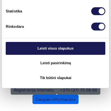
Statistika
Rinkodara
Leisti visus slapukus
Leisti pasirinkimą
Gytis Rinkūnas
Tik būtini slapukai
Registracija internetu
+370 (37) 75 08 66
Daugiau informacijos