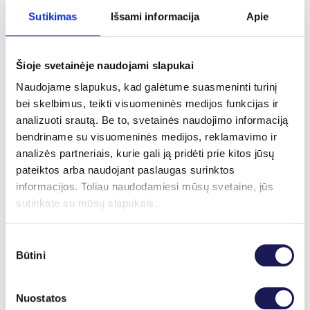
Sutikimas
Išsami informacija
Apie
Kainoraštis
Šioje svetainėje naudojami slapukai
Pakartotinė gydytojo urologo konsultacija
79 €
Gydytojo urologo konsultacija
95 €
Naudojame slapukus, kad galėtume suasmeninti turinį
Gydytojo urologo med. dr. konsultacija
109 €
bei skelbimus, teikti visuomeninės medijos funkcijas ir
Pakartotinė gydytojo urologo med. dr. konsultacija
79
analizuoti srautą. Be to, svetainės naudojimo informaciją
€
bendriname su visuomeninės medijos, reklamavimo ir
analizės partneriais, kurie gali ją pridėti prie kitos jūsų
pateiktos arba naudojant paslaugas surinktos
Gydytojai, teikiantys paslaugą
informacijos. Toliau naudodamiesi mūsų svetaine, jūs
sutinkate su mūsų slapukais.
Sutikimo
Būtini
pasirinkimas
Nuostatos