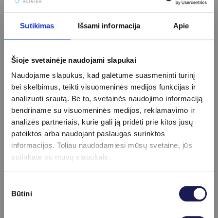
Kainoraštis
Reumatinių ligų programa
133 €
Sutikimas
Išsami informacija
Apie
Antsvorio ištyrimo programa
98 €
Cukrinio diabeto ištyrimo programa
42 €
Šioje svetainėje naudojami slapukai
Išplėstinė inkstų funkcijos įvertinimo programa
91 €
Išplėstinė ištyrimo programa moterims
279 €
Naudojame slapukus, kad galėtume suasmeninti turinį
Išplėstinė ištyrimo programa vyrams
279 €
bei skelbimus, teikti visuomeninės medijos funkcijas ir
Išplėstinė kepenų ir tulžies ištyrimo programa
55 €
analizuoti srautą. Be to, svetainės naudojimo informaciją
Išplėstinė skydliaukės ištyrimo programa
85 €
bendriname su visuomeninės medijos, reklamavimo ir
Išsami COVID-19 padarinių įvertinimo programa
125 €
analizės partneriais, kurie gali ją pridėti prie kitos jūsų
Ištyrimo programa aktyviai sportuojantiems
158 €
pateiktos arba naudojant paslaugas surinktos
Ištyrimo programa besilaikantiems dietos, vegetarams,
informacijos. Toliau naudodamiesi mūsų svetaine, jūs
veganams
115 €
sutinkate su mūsų slapukais.
Ištyrimo programa prieš hepatito B vakcinaciją
28 €
Ištyrimo programa vaikams
85 €
Sutikimo
Kardiologinė (širdies) kraujo ištyrimo programa
95 €
Būtini
pasirinkimas
Kepenų ištyrimo programa (vartojantiems vaistus,
alkoholį, apsinuodijus)
86 €