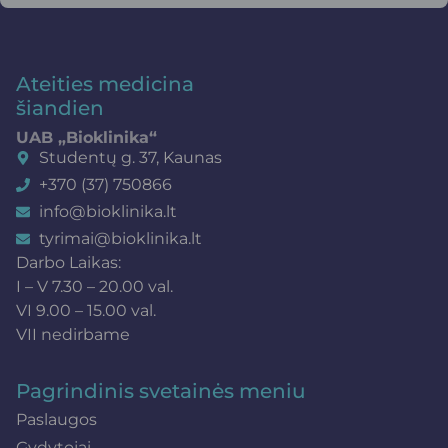
Ateities medicina
šiandien
UAB „Bioklinika“
Studentų g. 37, Kaunas
+370 (37) 750866
info@bioklinika.lt
tyrimai@bioklinika.lt
Darbo Laikas:
I – V 7.30 – 20.00 val.
VI 9.00 – 15.00 val.
VII nedirbame
Pagrindinis svetainės meniu
Paslaugos
Gydytojai