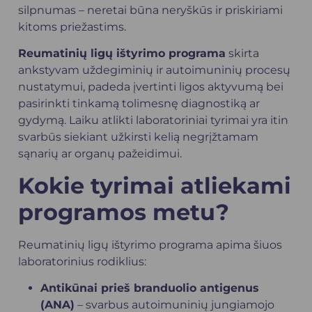
silpnumas – neretai būna neryškūs ir priskiriami
kitoms priežastims.
Reumatinių ligų ištyrimo programa
skirta
ankstyvam uždegiminių ir autoimuninių procesų
nustatymui, padeda įvertinti ligos aktyvumą bei
pasirinkti tinkamą tolimesnę diagnostiką ar
gydymą. Laiku atlikti laboratoriniai tyrimai yra itin
svarbūs siekiant užkirsti kelią negrįžtamam
sąnarių ar organų pažeidimui.
Kokie tyrimai atliekami
programos metu?
Reumatinių ligų ištyrimo programa apima šiuos
laboratorinius rodiklius:
Antikūnai prieš branduolio antigenus
(ANA)
– svarbus autoimuninių jungiamojo