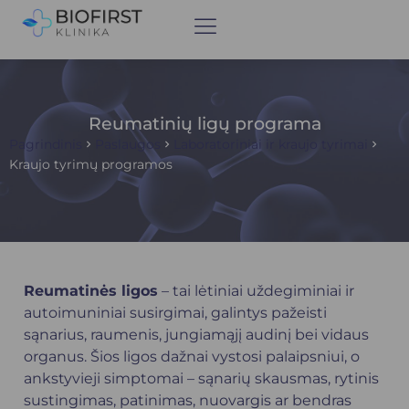
Reumatinių ligų programa
Pagrindinis
Paslaugos
Laboratoriniai ir kraujo tyrimai
Kraujo tyrimų programos
Reumatinės ligos
– tai lėtiniai uždegiminiai ir
autoimuniniai susirgimai, galintys pažeisti
sąnarius, raumenis, jungiamąjį audinį bei vidaus
organus. Šios ligos dažnai vystosi palaipsniui, o
ankstyvieji simptomai – sąnarių skausmas, rytinis
sustingimas, patinimas, nuovargis ar bendras