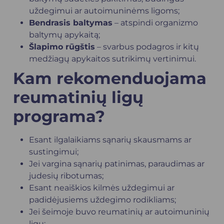
uždegimui ar autoimuninėms ligoms;
Bendrasis baltymas
– atspindi organizmo
baltymų apykaitą;
Šlapimo rūgštis
– svarbus podagros ir kitų
medžiagų apykaitos sutrikimų vertinimui.
Kam rekomenduojama
reumatinių ligų
programa?
Esant ilgalaikiams sąnarių skausmams ar
sustingimui;
Jei vargina sąnarių patinimas, paraudimas ar
judesių ribotumas;
Esant neaiškios kilmės uždegimui ar
padidėjusiems uždegimo rodikliams;
Jei šeimoje buvo reumatinių ar autoimuninių
ligų;