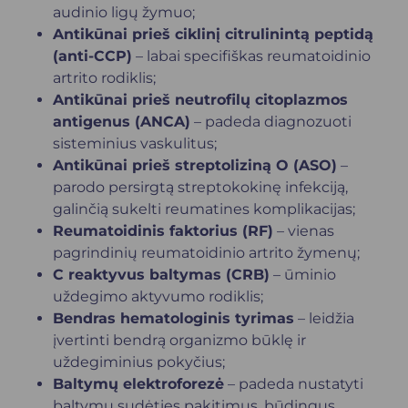
audinio ligų žymuo;
Antikūnai prieš ciklinį citrulinintą peptidą
(anti-CCP)
– labai specifiškas reumatoidinio
artrito rodiklis;
Antikūnai prieš neutrofilų citoplazmos
antigenus (ANCA)
– padeda diagnozuoti
sisteminius vaskulitus;
Antikūnai prieš streptoliziną O (ASO)
–
parodo persirgtą streptokokinę infekciją,
galinčią sukelti reumatines komplikacijas;
Reumatoidinis faktorius (RF)
– vienas
pagrindinių reumatoidinio artrito žymenų;
C reaktyvus baltymas (CRB)
– ūminio
uždegimo aktyvumo rodiklis;
Bendras hematologinis tyrimas
– leidžia
įvertinti bendrą organizmo būklę ir
uždegiminius pokyčius;
Baltymų elektroforezė
– padeda nustatyti
baltymų sudėties pakitimus, būdingus