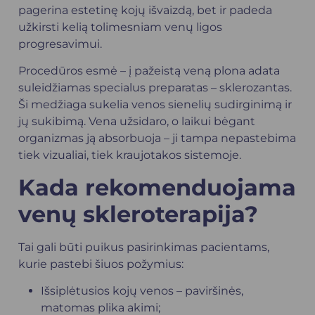
pagerina estetinę kojų išvaizdą, bet ir padeda
užkirsti kelią tolimesniam venų ligos
progresavimui.
Procedūros esmė – į pažeistą veną plona adata
suleidžiamas specialus preparatas – sklerozantas.
Ši medžiaga sukelia venos sienelių sudirginimą ir
jų sukibimą. Vena užsidaro, o laikui bėgant
organizmas ją absorbuoja – ji tampa nepastebima
tiek vizualiai, tiek kraujotakos sistemoje.
Kada rekomenduojama
venų skleroterapija?
Tai gali būti puikus pasirinkimas pacientams,
kurie pastebi šiuos požymius:
Išsiplėtusios kojų venos – paviršinės,
matomas plika akimi;