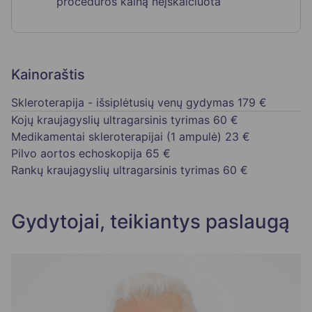
procedūros kainą neįskaičiuota
Kainoraštis
Skleroterapija - išsiplėtusių venų gydymas
179 €
Kojų kraujagyslių ultragarsinis tyrimas
60 €
Medikamentai skleroterapijai (1 ampulė)
23 €
Pilvo aortos echoskopija
65 €
Rankų kraujagyslių ultragarsinis tyrimas
60 €
Gydytojai, teikiantys paslaugą