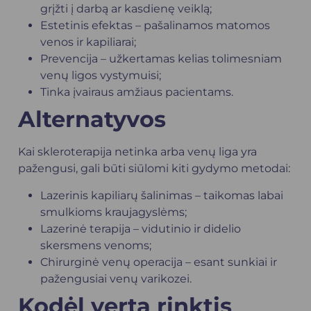
grįžti į darbą ar kasdienę veiklą;
Estetinis efektas – pašalinamos matomos
venos ir kapiliarai;
Prevencija – užkertamas kelias tolimesniam
venų ligos vystymuisi;
Tinka įvairaus amžiaus pacientams.
Alternatyvos
Kai skleroterapija netinka arba venų liga yra
pažengusi, gali būti siūlomi kiti gydymo metodai:
Lazerinis kapiliarų šalinimas – taikomas labai
smulkioms kraujagyslėms;
Lazerinė terapija – vidutinio ir didelio
skersmens venoms;
Chirurginė venų operacija – esant sunkiai ir
pažengusiai venų varikozei.
Kodėl verta rinktis