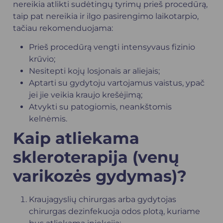
nereikia atlikti sudėtingų tyrimų prieš procedūrą,
taip pat nereikia ir ilgo pasirengimo laikotarpio,
tačiau rekomenduojama:
Prieš procedūrą vengti intensyvaus fizinio
krūvio;
Nesitepti kojų losjonais ar aliejais;
Aptarti su gydytoju vartojamus vaistus, ypač
jei jie veikia kraujo krešėjimą;
Atvykti su patogiomis, neankštomis
kelnėmis.
Kaip atliekama
skleroterapija (venų
varikozės gydymas)?
Kraujagyslių chirurgas
arba
gydytojas
chirurgas
dezinfekuoja odos plotą, kuriame