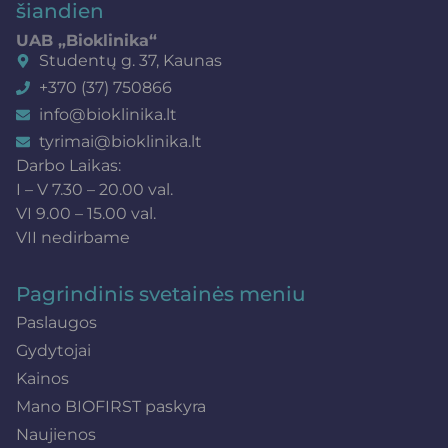
šiandien
UAB „Bioklinika“
Studentų g. 37, Kaunas
+370 (37) 750866
info@bioklinika.lt
tyrimai@bioklinika.lt
Darbo Laikas:
I – V 7.30 – 20.00 val.
VI 9.00 – 15.00 val.
VII nedirbame
Pagrindinis svetainės meniu
Paslaugos
Gydytojai
Kainos
Mano BIOFIRST paskyra
Naujienos