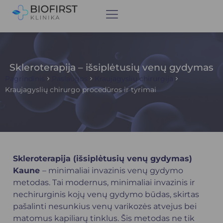
Skleroterapija – išsiplėtusių venų gydymas
Pagrindinis
Paslaugos
Kraujagyslių chirurgija
Kraujagyslių chirurgo procedūros ir tyrimai
Skleroterapija (išsiplėtusių venų gydymas)
Kaune
– minimaliai invazinis venų gydymo
metodas. Tai modernus, minimaliai invazinis ir
nechirurginis kojų venų gydymo būdas, skirtas
pašalinti nesunkius venų varikozės atvejus bei
matomus kapiliarų tinklus. Šis metodas ne tik