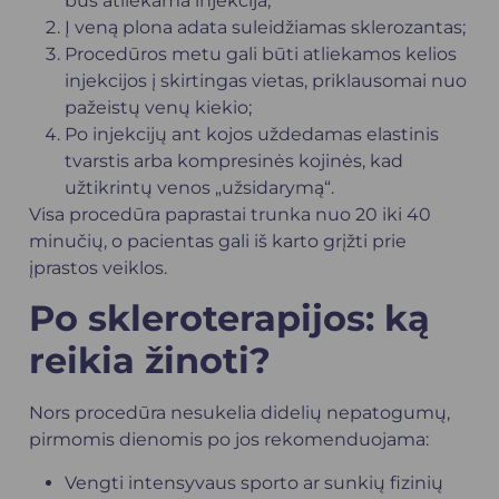
bus atliekama injekcija;
Į veną plona adata suleidžiamas sklerozantas;
Procedūros metu gali būti atliekamos kelios
injekcijos į skirtingas vietas, priklausomai nuo
pažeistų venų kiekio;
Po injekcijų ant kojos uždedamas elastinis
tvarstis arba kompresinės kojinės, kad
užtikrintų venos „užsidarymą“.
Visa procedūra paprastai trunka nuo 20 iki 40
minučių, o pacientas gali iš karto grįžti prie
įprastos veiklos.
Po skleroterapijos: ką
reikia žinoti?
Nors procedūra nesukelia didelių nepatogumų,
pirmomis dienomis po jos rekomenduojama:
Vengti intensyvaus sporto ar sunkių fizinių