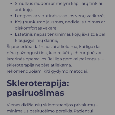
Smulkūs raudoni ar mėlyni kapiliarų tinklai
ant kojų;
Lengvos ar vidutinės stadijos venų varikozė;
Kojų sunkumo jausmas, nedidelis tinimas ar
diskomfortas vakare;
Estetinis nepasitenkinimas kojų išvaizda dėl
kraujagyslinių darinių.
Ši procedūra dažniausiai atliekama, kai liga dar
nėra pažengusi tiek, kad reikėtų chirurginės ar
lazerinės operacijos. Jei liga gerokai pažengusi –
skleroterapija nebėra atliekama,
rekomenduojami kiti gydymo metodai.
Skleroterapija:
pasiruošimas
Vienas didžiausių skleroterapijos privalumų –
minimalus pasiruošimo poreikis. Pacientui