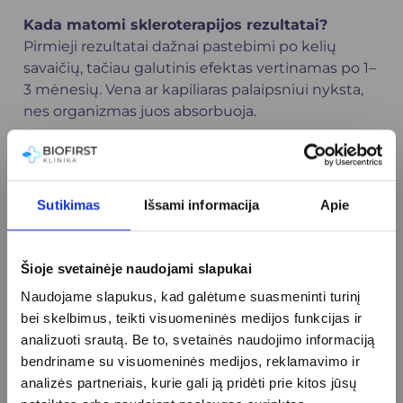
Kada matomi skleroterapijos rezultatai?
Pirmieji rezultatai dažnai pastebimi po kelių
savaičių, tačiau galutinis efektas vertinamas po 1–
3 mėnesių. Vena ar kapiliaras palaipsniui nyksta,
nes organizmas juos absorbuoja.
Ar skleroterapija yra skausminga?
Skleroterapija paprastai yra gerai toleruojama.
Injekcijos atliekamos labai plona adata, todėl
Sutikimas
Išsami informacija
Apie
jaučiamas tik nedidelis dūris ar trumpas
deginimo pojūtis.
Ar skleroterapija tinka vyrams?
Šioje svetainėje naudojami slapukai
Taip, skleroterapija tinkama tiek moterims, tiek
Naudojame slapukus, kad galėtume suasmeninti turinį
vyrams. Nors dažniau dėl estetikos kreipiasi
bei skelbimus, teikti visuomeninės medijos funkcijas ir
moterys, vyrams ši procedūra taip pat efektyviai
analizuoti srautą. Be to, svetainės naudojimo informaciją
padeda sumažinti venų varikozės simptomus ir
bendriname su visuomeninės medijos, reklamavimo ir
diskomfortą.
analizės partneriais, kurie gali ją pridėti prie kitos jūsų