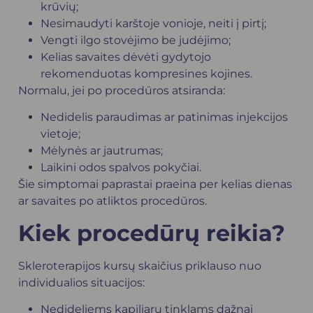
krūvių;
Nesimaudyti karštoje vonioje, neiti į pirtį;
Vengti ilgo stovėjimo be judėjimo;
Kelias savaites dėvėti gydytojo
rekomenduotas kompresines kojines.
Normalu, jei po procedūros atsiranda:
Nedidelis paraudimas ar patinimas injekcijos
vietoje;
Mėlynės ar jautrumas;
Laikini odos spalvos pokyčiai.
Šie simptomai paprastai praeina per kelias dienas
ar savaites po atliktos procedūros.
Kiek procedūrų reikia?
Skleroterapijos kursų skaičius priklauso nuo
individualios situacijos:
Nedideliems kapiliarų tinklams dažnai