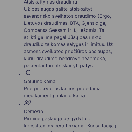
Atsiskaitymas draudimu
Už paslaugas galite atsiskaityti
savanoriško sveikatos draudimo (Ergo,
Lietuvos draudimas, BTA, Gjensidige,
Compensa Seesam ir If.) lėšomis. Tai
atlikti galima pagal Jūsų pasirinkto
draudiko taikomas sąlygas ir limitus. Už
asmens sveikatos priežiūros paslaugas,
kurių draudimo bendrovė neapmoka,
pacientai turi atsiskaityti patys.
euro_symbol
Galutinė kaina
Prie procedūros kainos pridedama
medikamentų rinkinio kaina
record_voice_over
Dėmesio
Pirminė paslauga be gydytojo
konsultacijos nėra teikiama. Konsultacija į