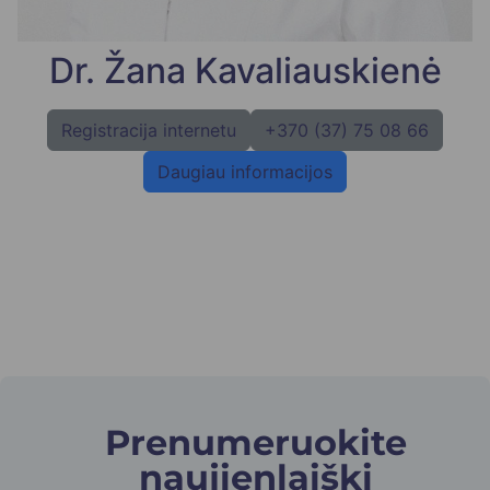
Dr. Žana Kavaliauskienė
Registracija internetu
+370 (37) 75 08 66
Daugiau informacijos
Prenumeruokite
naujienlaiškį​