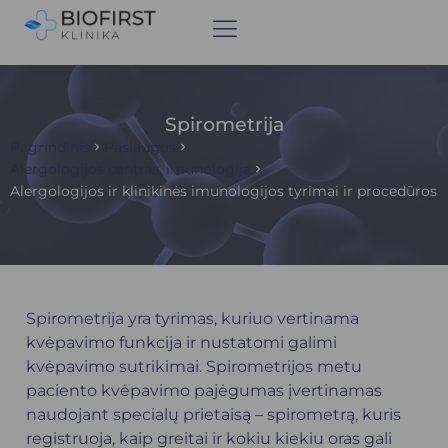
Spirometrija
Pagrindinis
Paslaugos
Alergologijos centras, imunologija
Alergologijos ir klinikinės imunologijos tyrimai ir procedūros
Spirometrija yra tyrimas, kuriuo vertinama
kvėpavimo funkcija ir nustatomi galimi
kvėpavimo sutrikimai. Spirometrijos metu
paciento kvėpavimo pajėgumas įvertinamas
naudojant specialų prietaisą – spirometrą, kuris
registruoja, kaip greitai ir kokiu kiekiu oras gali