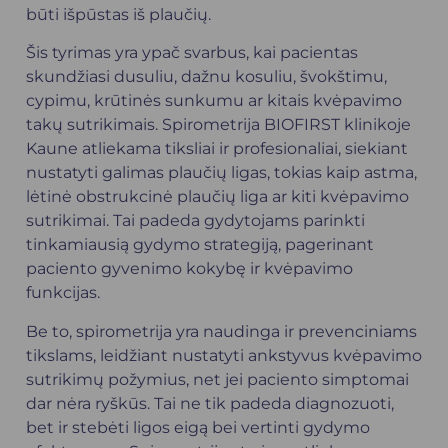
būti išpūstas iš plaučių.
Šis tyrimas yra ypač svarbus, kai pacientas
skundžiasi dusuliu, dažnu kosuliu, švokštimu,
cypimu, krūtinės sunkumu ar kitais kvėpavimo
takų sutrikimais. Spirometrija BIOFIRST klinikoje
Kaune atliekama tiksliai ir profesionaliai, siekiant
nustatyti galimas plaučių ligas, tokias kaip astma,
lėtinė obstrukcinė plaučių liga ar kiti kvėpavimo
sutrikimai. Tai padeda gydytojams parinkti
tinkamiausią gydymo strategiją, pagerinant
paciento gyvenimo kokybę ir kvėpavimo
funkcijas.
Be to, spirometrija yra naudinga ir prevenciniams
tikslams, leidžiant nustatyti ankstyvus kvėpavimo
sutrikimų požymius, net jei paciento simptomai
dar nėra ryškūs. Tai ne tik padeda diagnozuoti,
bet ir stebėti ligos eigą bei vertinti gydymo