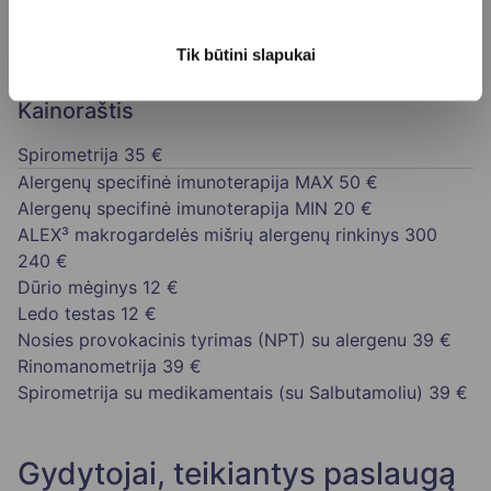
Tik būtini slapukai
Kainoraštis
Spirometrija
35 €
Alergenų specifinė imunoterapija MAX
50 €
Alergenų specifinė imunoterapija MIN
20 €
ALEX³ makrogardelės mišrių alergenų rinkinys 300
240 €
Dūrio mėginys
12 €
Ledo testas
12 €
Nosies provokacinis tyrimas (NPT) su alergenu
39 €
Rinomanometrija
39 €
Spirometrija su medikamentais (su Salbutamoliu)
39 €
Gydytojai, teikiantys paslaugą