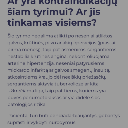
Ar yra kontraindikacijų
šiam tyrimui? Ar jis
tinkamas visiems?
Šio tyrimo negalima atlikti po neseniai atliktos
galvos, krūtinės, pilvo ar akių operacijos (įprastai
pirmą mėnesį), taip pat asmenims, sergantiems
nestabilia krūtinės angina, nekontroliuojama
arterine hipertenzija, neseniai patyrusiems
miokardo infarktą ar galvos smegenų insultą,
atkosintiems kraujo dėl neaiškių priežasčių,
sergantiems aktyvia tuberkolioze ar kita
užkrečiama liga, taip pat tiems, kuriems yra
buvęs penumotoraksas ar yra didelė šios
patologijos rizika.
Pacientai turi būti bendradarbiaujantys, gebantys
suprasti ir vykdyti nurodymus.