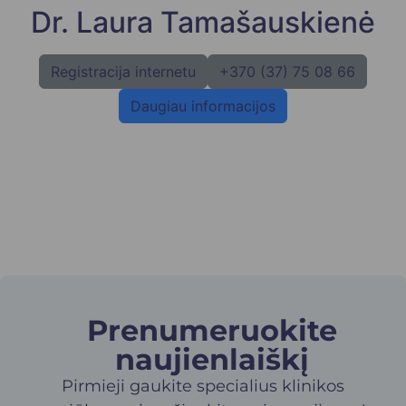
Dr. Laura Tamašauskienė
Registracija internetu
+370 (37) 75 08 66
Daugiau informacijos
Prenumeruokite
naujienlaiškį​
Pirmieji gaukite specialius klinikos