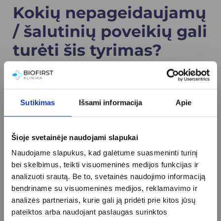
Kokių nepageidaujamų
/ šalutinių poveikių gali
turėti šis tyrimas?
Spirometrijos metu gali atsirasti trumpalaikis
diskomfortas, dusulys, kosulys, spaudimas
krūtinėje, sunkumas kvėpuoti, galvos svaigimas
Sutikimas
Išsami informacija
Apie
dėl gilaus kvėpavimo.
Šioje svetainėje naudojami slapukai
Apie procedūrą
Naudojame slapukus, kad galėtume suasmeninti turinį
bei skelbimus, teikti visuomeninės medijos funkcijas ir
analizuoti srautą. Be to, svetainės naudojimo informaciją
schedule
bendriname su visuomeninės medijos, reklamavimo ir
Tyrimo trukmė
analizės partneriais, kurie gali ją pridėti prie kitos jūsų
10-15 min.
pateiktos arba naudojant paslaugas surinktos
info