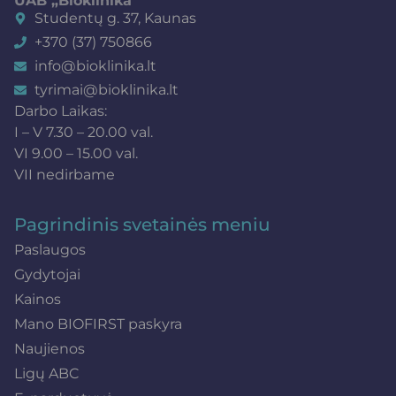
UAB „Bioklinika“
Studentų g. 37, Kaunas
+370 (37) 750866
info@bioklinika.lt
tyrimai@bioklinika.lt
Darbo Laikas:
I – V 7.30 – 20.00 val.
VI 9.00 – 15.00 val.
VII nedirbame
Pagrindinis svetainės meniu
Paslaugos
Gydytojai
Kainos
Mano BIOFIRST paskyra
Naujienos
Ligų ABC