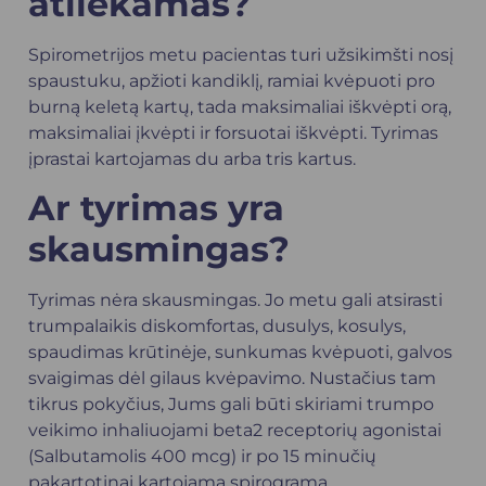
atliekamas?
Spirometrijos metu pacientas turi užsikimšti nosį
spaustuku, apžioti kandiklį, ramiai kvėpuoti pro
burną keletą kartų, tada maksimaliai iškvėpti orą,
maksimaliai įkvėpti ir forsuotai iškvėpti. Tyrimas
įprastai kartojamas du arba tris kartus.
Ar tyrimas yra
skausmingas?
Tyrimas nėra skausmingas. Jo metu gali atsirasti
trumpalaikis diskomfortas, dusulys, kosulys,
spaudimas krūtinėje, sunkumas kvėpuoti, galvos
svaigimas dėl gilaus kvėpavimo. Nustačius tam
tikrus pokyčius, Jums gali būti skiriami trumpo
veikimo inhaliuojami beta2 receptorių agonistai
(Salbutamolis 400 mcg) ir po 15 minučių
pakartotinai kartojama spirograma.