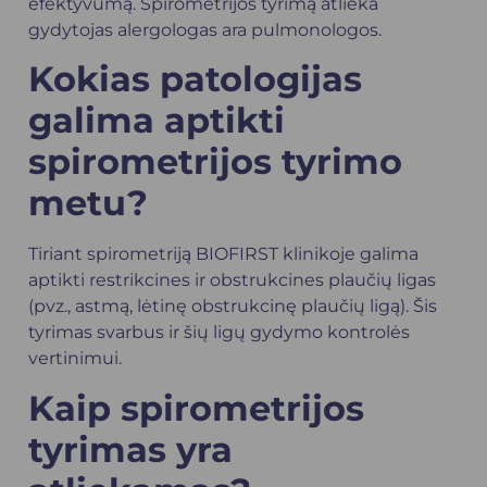
efektyvumą. Spirometrijos tyrimą atlieka
gydytojas
alergologas
ara
pulmonologos
.
Kokias patologijas
galima aptikti
spirometrijos tyrimo
metu?
Tiriant spirometriją BIOFIRST klinikoje galima
aptikti restrikcines ir obstrukcines plaučių ligas
(pvz., astmą, lėtinę obstrukcinę plaučių ligą). Šis
tyrimas svarbus ir šių ligų gydymo kontrolės
vertinimui.
Kaip spirometrijos
tyrimas yra