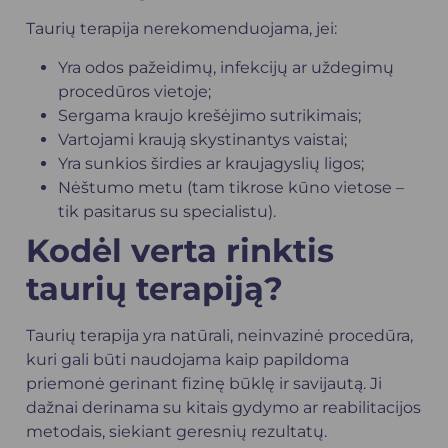
Taurių terapija nerekomenduojama, jei:
Yra odos pažeidimų, infekcijų ar uždegimų
procedūros vietoje;
Sergama kraujo krešėjimo sutrikimais;
Vartojami kraują skystinantys vaistai;
Yra sunkios širdies ar kraujagyslių ligos;
Nėštumo metu (tam tikrose kūno vietose –
tik pasitarus su specialistu).
Kodėl verta rinktis
taurių terapiją?
Taurių terapija yra natūrali, neinvazinė procedūra,
kuri gali būti naudojama kaip papildoma
priemonė gerinant fizinę būklę ir savijautą. Ji
dažnai derinama su kitais gydymo ar reabilitacijos
metodais, siekiant geresnių rezultatų.