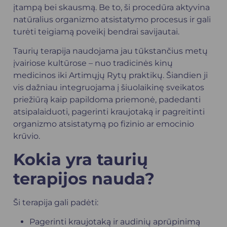
įtampą bei skausmą. Be to, ši procedūra aktyvina
natūralius organizmo atsistatymo procesus ir gali
turėti teigiamą poveikį bendrai savijautai.
Taurių terapija naudojama jau tūkstančius metų
įvairiose kultūrose – nuo tradicinės kinų
medicinos iki Artimųjų Rytų praktikų. Šiandien ji
vis dažniau integruojama į šiuolaikinę sveikatos
priežiūrą kaip papildoma priemonė, padedanti
atsipalaiduoti, pagerinti kraujotaką ir pagreitinti
organizmo atsistatymą po fizinio ar emocinio
krūvio.
Kokia yra taurių
terapijos nauda?
Ši terapija gali padėti:
Pagerinti kraujotaką ir audinių aprūpinimą