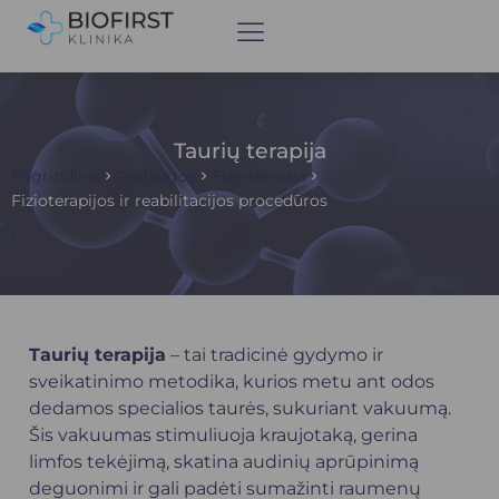
Taurių terapija
Pagrindinis
Paslaugos
Fizioterapija
Fizioterapijos ir reabilitacijos procedūros
Taurių terapija
– tai tradicinė gydymo ir
sveikatinimo metodika, kurios metu ant odos
dedamos specialios taurės, sukuriant vakuumą.
Šis vakuumas stimuliuoja kraujotaką, gerina
limfos tekėjimą, skatina audinių aprūpinimą
deguonimi ir gali padėti sumažinti raumenų