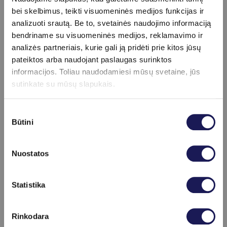
Apie 10–20 minučių
bei skelbimus, teikti visuomeninės medijos funkcijas ir
info
analizuoti srautą. Be to, svetainės naudojimo informaciją
bendriname su visuomeninės medijos, reklamavimo ir
Svarbu
analizės partneriais, kurie gali ją pridėti prie kitos jūsų
Taurių terapija nerekomenduojama, jei yra
pateiktos arba naudojant paslaugas surinktos
odos pažeidimų, infekcijų ar uždegimų
informacijos. Toliau naudodamiesi mūsų svetaine, jūs
procedūros vietoje, sergama kraujo
sutinkate su mūsų slapukais.
krešėjimo sutrikimais, vartojami kraują
skystinantys vaistai, yra sunkios širdies ar
kraujagyslių ligos, nėštumo metu (tam
Sutikimo
Būtini
tikrose kūno vietose – tik pasitarus su
pasirinkimas
specialistu).
Nuostatos
Skaityti daugiau
Statistika
Kainoraštis
Taurių terapija
25 €
Rinkodara
Pakartotinė fizinės medicinos ir reabilitacijos gydytojo