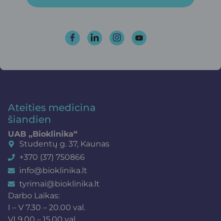
Ateities medicina
šiandien
UAB „Bioklinika“
Studentų g. 37, Kaunas
+370 (37) 750866
info@bioklinika.lt
tyrimai@bioklinika.lt
Darbo Laikas:
I – V 7.30 – 20.00 val.
VI 9.00 – 15.00 val.