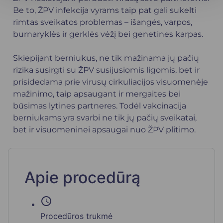
Be to, ŽPV infekcija vyrams taip pat gali sukelti
rimtas sveikatos problemas – išangės, varpos,
burnaryklės ir gerklės vėžį bei genetines karpas.
Skiepijant berniukus, ne tik mažinama jų pačių
rizika susirgti su ŽPV susijusiomis ligomis, bet ir
prisidedama prie virusų cirkuliacijos visuomenėje
mažinimo, taip apsaugant ir mergaites bei
būsimas lytines partneres. Todėl vakcinacija
berniukams yra svarbi ne tik jų pačių sveikatai,
bet ir visuomeninei apsaugai nuo ŽPV plitimo.
Apie procedūrą
schedule
Procedūros trukmė