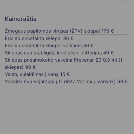
Kainoraštis
Žmogaus papilomos virusas (ŽPV) skiepai
175 €
Erkinio encefalito skiepai
36 €
Erkinio encefalito skiepai vaikams
36 €
Skiepas nuo stabligės, kokliušo ir difterijos
49 €
Skiepas pneumokoko vakcina Prevenar 20 0,5 ml (1
skiepas)
98 €
Vaistų suleidimas į veną
15 €
Vakcina nuo vėjaraupių (1 dozė Varilrix / Varivax)
69 €