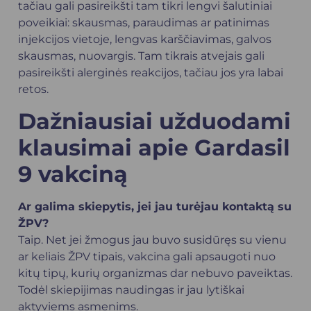
tačiau gali pasireikšti tam tikri lengvi šalutiniai
poveikiai: skausmas, paraudimas ar patinimas
injekcijos vietoje, lengvas karščiavimas, galvos
skausmas, nuovargis. Tam tikrais atvejais gali
pasireikšti alerginės reakcijos, tačiau jos yra labai
retos.
Dažniausiai užduodami
klausimai apie Gar­da­sil
9 vakciną
Ar galima skiepytis, jei jau turėjau kontaktą su
ŽPV?
Taip. Net jei žmogus jau buvo susidūręs su vienu
ar keliais ŽPV tipais, vakcina gali apsaugoti nuo
kitų tipų, kurių organizmas dar nebuvo paveiktas.
Todėl skiepijimas naudingas ir jau lytiškai
aktyviems asmenims.