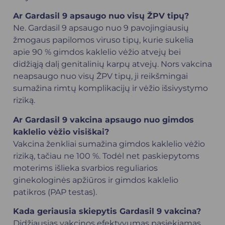
Ar Gardasil 9 apsaugo nuo visų ŽPV tipų?
Ne. Gardasil 9 apsaugo nuo 9 pavojingiausių
žmogaus papilomos viruso tipų, kurie sukelia
apie 90 % gimdos kaklelio vėžio atvejų bei
didžiąją dalį genitalinių karpų atvejų. Nors vakcina
neapsaugo nuo visų ŽPV tipų, ji reikšmingai
sumažina rimtų komplikacijų ir vėžio išsivystymo
riziką.
Ar Gardasil 9 vakcina apsaugo nuo gimdos
kaklelio vėžio visiškai?
Vakcina ženkliai sumažina gimdos kaklelio vėžio
riziką, tačiau ne 100 %. Todėl net paskiepytoms
moterims išlieka svarbios reguliarios
ginekologinės apžiūros ir gimdos kaklelio
patikros (PAP testas).
Kada geriausia skiepytis Gardasil 9 vakcina?
Didžiausias vakcinos efektyvumas pasiekiamas,