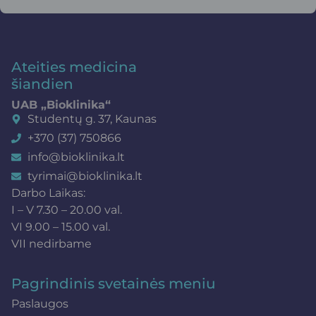
Ateities medicina
šiandien
UAB „Bioklinika“
Studentų g. 37, Kaunas
+370 (37) 750866
info@bioklinika.lt
tyrimai@bioklinika.lt
Darbo Laikas:
I – V 7.30 – 20.00 val.
VI 9.00 – 15.00 val.
VII nedirbame
Pagrindinis svetainės meniu
Paslaugos