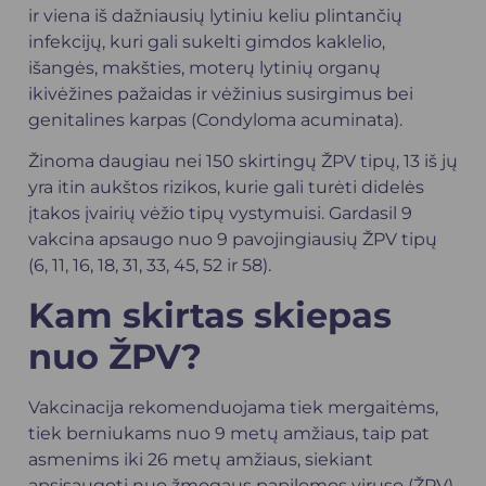
ir viena iš dažniausių lytiniu keliu plintančių
infekcijų, kuri gali sukelti gimdos kaklelio,
išangės, makšties, moterų lytinių organų
ikivėžines pažaidas ir vėžinius susirgimus bei
genitalines karpas (Condyloma acuminata).
Žinoma daugiau nei 150 skirtingų ŽPV tipų, 13 iš jų
yra itin aukštos rizikos, kurie gali turėti didelės
įtakos įvairių vėžio tipų vystymuisi. Gardasil 9
vakcina apsaugo nuo 9 pavojingiausių ŽPV tipų
(6, 11, 16, 18, 31, 33, 45, 52 ir 58).
Kam skirtas skiepas
nuo ŽPV?
Vakcinacija rekomenduojama tiek mergaitėms,
tiek berniukams nuo 9 metų amžiaus, taip pat
asmenims iki 26 metų amžiaus, siekiant
apsisaugoti nuo žmogaus papilomos viruso (ŽPV)