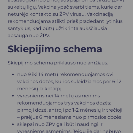
sukeltų ligų. Vakcina ypač svarbi tiems, kurie dar
neturėjo kontakto su ŽPV virusu. Vakcinaciją
rekomenduojama atlikti prieš pradedant lytinius
santykius, kad būtų užtikrinta aukščiausia
apsauga nuo ŽPV.
Skiepijimo schema
Skiepijimo schema priklauso nuo amžiaus:
nuo 9 iki 14 metų rekomenduojamos dvi
vakcinos dozės, kurios suleidžiamos per 6-12
mėnesių laikotarpį;
vyresniems nei 14 metų asmenims
rekomenduojamos trys vakcinos dozės:
pirmoji dozė, antroji po 1-2 mėnesių ir trečioji
– praėjus 6 mėnesiams nuo pirmosios dozės;
skiepai nuo ŽPV gali būti naudingi ir
vyresniems asmenims. Jeigu jie dar nebuvo