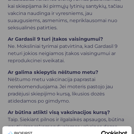
kai skiepijama iki pirmųjų lytinių santykių, tačiau
vakcina naudinga ir vyresniems, jau
suaugusiems, asmenims, nepriklausomai nuo
seksualinės patirties.
Ar Gardasil 9 turi įtakos vaisingumui?
Ne. Moksliniai tyrimai patvirtina, kad Gardasil 9
neturi jokios neigiamos įtakos vaisingumui ar
reprodukcinei sveikatai.
Ar galima skiepytis nėštumo metu?
Nėštumo metu vakcinacija paprastai
nerekomenduojama. Jei moteris pastojo jau
pradėjusi skiepijimo kursą, likusios dozės
atidedamos po gimdymo.
Ar būtina atlikti visą vakcinacijos kursą?
Taip. Siekiant pilnos ir ilgalaikės apsaugos, būtina
gauti visas rekomenduojamas vakcinos dozes
pagal amžių.