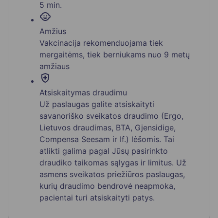
5 min.
child_care
Amžius
Vakcinacija rekomenduojama tiek
mergaitėms, tiek berniukams nuo 9 metų
amžiaus
health_and_safety
Atsiskaitymas draudimu
Už paslaugas galite atsiskaityti
savanoriško sveikatos draudimo (Ergo,
Lietuvos draudimas, BTA, Gjensidige,
Compensa Seesam ir If.) lėšomis. Tai
atlikti galima pagal Jūsų pasirinkto
draudiko taikomas sąlygas ir limitus. Už
asmens sveikatos priežiūros paslaugas,
kurių draudimo bendrovė neapmoka,
pacientai turi atsiskaityti patys.