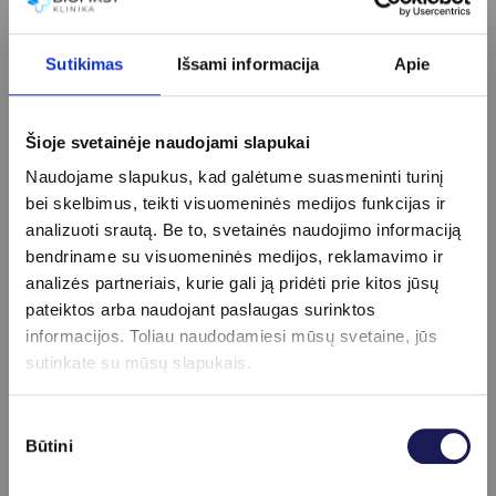
Ar vakcina gali sukelti ŽPV infekciją?
Sutikimas
Išsami informacija
Apie
Ne. Gardasil 9 sudėtyje nėra gyvo viruso, todėl ji
negali sukelti ŽPV infekcijos.
Ar reikalingas specialus pasiruošimas prieš
Šioje svetainėje naudojami slapukai
skiepą?
Naudojame slapukus, kad galėtume suasmeninti turinį
Specialaus pasiruošimo nereikia, tačiau
bei skelbimus, teikti visuomeninės medijos funkcijas ir
rekomenduojama prieš skiepijimą pasitarti su
analizuoti srautą. Be to, svetainės naudojimo informaciją
gydytoju, ypač jei yra alergijų ar lėtinių ligų.
bendriname su visuomeninės medijos, reklamavimo ir
analizės partneriais, kurie gali ją pridėti prie kitos jūsų
Ar vakcina gydo jau esamą ŽPV infekciją?
pateiktos arba naudojant paslaugas surinktos
Ne, Gardasil 9 negydo jau esamos infekcijos ar
informacijos. Toliau naudodamiesi mūsų svetaine, jūs
pakitimų, bet apsaugo nuo naujų infekcijų ir kitų
sutinkate su mūsų slapukais.
ŽPV tipų, su kuriais žmogus dar neturėjo
kontakto.
Sutikimo
Kiek laiko galioja apsauga po vakcinacijos?
Būtini
pasirinkimas
Šiuo metu turimi tyrimų duomenys rodo, kad
vakcinos apsauga yra ilgalaikė. Žmogaus