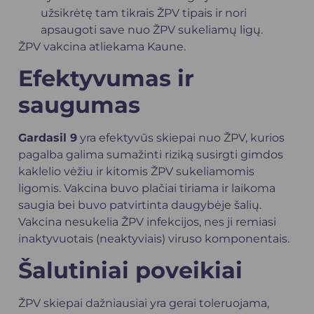
užsikrėtę tam tikrais ŽPV tipais ir nori
apsaugoti save nuo
ŽPV
sukeliamų ligų.
ŽPV vakcina atliekama Kaune.
Efektyvumas ir
saugumas
Gardasil 9
yra efektyvūs skiepai nuo ŽPV, kurios
pagalba galima sumažinti riziką susirgti gimdos
kaklelio vėžiu ir kitomis ŽPV sukeliamomis
ligomis. Vakcina buvo plačiai tiriama ir laikoma
saugia bei buvo patvirtinta daugybėje šalių.
Vakcina nesukelia ŽPV infekcijos, nes ji remiasi
inaktyvuotais (neaktyviais) viruso komponentais.
Šalutiniai poveikiai
ŽPV skiepai dažniausiai yra gerai toleruojama,