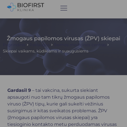
Žmogaus papilomos virusas (ŽPV) skiepai
Pagrindinis
Paslaugos
Šeimos medicinos centras
Skiepai vaikams, kūdikiams ir suaugusiems
Gardasil
9
– tai vakcina, sukurta siekiant
apsaugoti nuo tam tikrų žmogaus papilomos
viruso (
ŽPV
) tipų, kurie gali sukelti vėžinius
susirgimus ir kitas sveikatos problemas. ŽPV
(žmogaus papilomos virusas skiepai) yra
tiesioginio kontakto metu perduodamas virusas