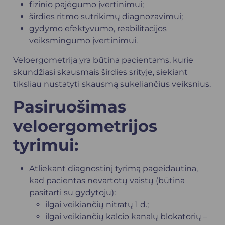
fizinio pajėgumo įvertinimui;
širdies ritmo sutrikimų diagnozavimui;
gydymo efektyvumo, reabilitacijos
veiksmingumo įvertinimui.
Veloergometrija yra būtina pacientams, kurie
skundžiasi skausmais širdies srityje, siekiant
tiksliau nustatyti skausmą sukeliančius veiksnius.
Pasiruošimas
veloergometrijos
tyrimui:
Atliekant diagnostinį tyrimą pageidautina,
kad pacientas nevartotų vaistų (būtina
pasitarti su gydytoju):
ilgai veikiančių nitratų 1 d.;
ilgai veikiančių kalcio kanalų blokatorių –