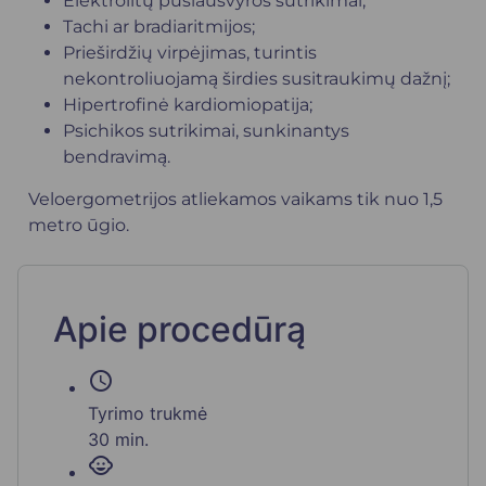
Elektrolitų pusiausvyros sutrikimai;
Tachi ar bradiaritmijos;
Prieširdžių virpėjimas, turintis
nekontroliuojamą širdies susitraukimų dažnį;
Hipertrofinė kardiomiopatija;
Psichikos sutrikimai, sunkinantys
bendravimą.
Veloergometrijos atliekamos vaikams tik nuo 1,5
metro ūgio.
Apie procedūrą
schedule
Tyrimo trukmė
30 min.
child_care