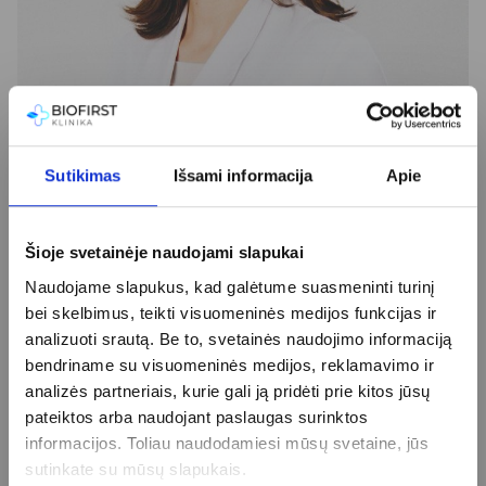
Sutikimas
Išsami informacija
Apie
Dr. Rasa Karaliūtė
Šioje svetainėje naudojami slapukai
Naudojame slapukus, kad galėtume suasmeninti turinį
Registracija internetu
+370 (37) 75 08 66
bei skelbimus, teikti visuomeninės medijos funkcijas ir
Daugiau informacijos
analizuoti srautą. Be to, svetainės naudojimo informaciją
bendriname su visuomeninės medijos, reklamavimo ir
analizės partneriais, kurie gali ją pridėti prie kitos jūsų
pateiktos arba naudojant paslaugas surinktos
informacijos. Toliau naudodamiesi mūsų svetaine, jūs
sutinkate su mūsų slapukais.