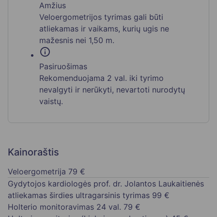
Amžius
Veloergometrijos tyrimas gali būti
atliekamas ir vaikams, kurių ugis ne
mažesnis nei 1,50 m.
info
Pasiruošimas
Rekomenduojama 2 val. iki tyrimo
nevalgyti ir nerūkyti, nevartoti nurodytų
vaistų.
Kainoraštis
Veloergometrija
79 €
Gydytojos kardiologės prof. dr. Jolantos Laukaitienės
atliekamas širdies ultragarsinis tyrimas
99 €
Holterio monitoravimas 24 val.
79 €