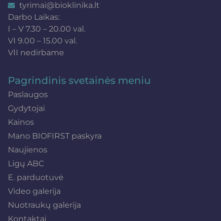
tyrimai@bioklinika.lt
Darbo Laikas:
I – V 7.30 – 20.00 val.
VI 9.00 – 15.00 val.
VII nedirbame
Pagrindinis svetainės meniu
Paslaugos
Gydytojai
Kainos
Mano BIOFIRST paskyra
Naujienos
Ligų ABC
E. parduotuvė
Video galerija
Nuotraukų galerija
Kontaktai