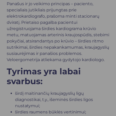
Panašus ir jo veikimo principas – paciento,
specialiais jutikliais prijungtas prie
elektrokardiografo, prašoma minti stacionarų
dviratį. Prietaiso pagalba pacientui
užregistruojama širdies kardiograma krūvio
metu, matuojamas arterinis kraujospūdis, stebimi
pokyčiai, atsirandantys po krūvio – širdies ritmo
sutrikimai, širdies nepakankamumas, kraujagyslių
susiaurėjimas ir panašios problemos.
Veloergometrija atliekama gydytojo
kardiologo
.
Tyrimas yra labai
svarbus:
širdį maitinančių kraujagyslių ligų
diagnostikai, t.y., išeminės širdies ligos
nustatymui;
širdies raumens būklės vertinimui;