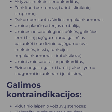
Aktyvus infekcinis endokarditas;
Ženkli aortos stenozė, turinti klinikinių
simptomų;
Dekompensuotas širdies nepakankamumas;
Ūminė plaučių arterijos embolija;
Ūminės nekardiologinės būklės, galinčios
lemti fizinį pajėgumą arba galinčios
pasunkėti nuo fizinio pajėgumo (pvz.
infekcinės, inkstų funkcijos
nepakankamumas, tirotoksikozė);
Ūminis miokarditas ar perikarditas;
Fizinė negalia, galinti turėti įtakos tyrimo
saugumui ir sunkinanti jo atlikimą.
Galimos
kontraindikacijos:
Vidutinio laipsnio vožtuvų stenozės;