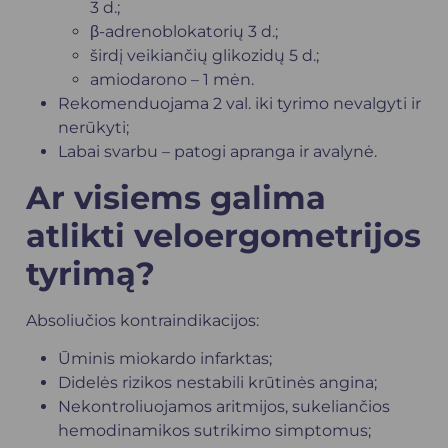
3 d.;
β-adrenoblokatorių 3 d.;
širdį veikiančių glikozidų 5 d.;
amiodarono – 1 mėn.
Rekomenduojama 2 val. iki tyrimo nevalgyti ir
nerūkyti;
Labai svarbu – patogi apranga ir avalynė.
Ar visiems galima
atlikti veloergometrijos
tyrimą?
Absoliučios kontraindikacijos:
Ūminis miokardo infarktas;
Didelės rizikos nestabili krūtinės angina;
Nekontroliuojamos aritmijos, sukeliančios
hemodinamikos sutrikimo simptomus;