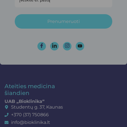
Prenumeruoti
Ateities medicina
šiandien
UAB „Bioklinika“
Studentų g. 37, Kaunas
+370 (37) 750866
info@bioklinika.lt