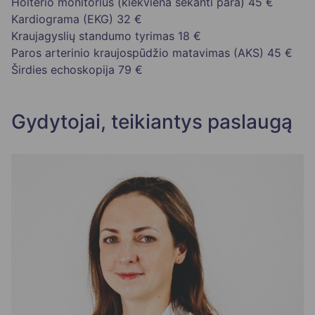
Holterio monitorius (kiekviena sekanti para)
45 €
Kardiograma (EKG)
32 €
Kraujagyslių standumo tyrimas
18 €
Paros arterinio kraujospūdžio matavimas (AKS)
45 €
Širdies echoskopija
79 €
Gydytojai, teikiantys paslaugą