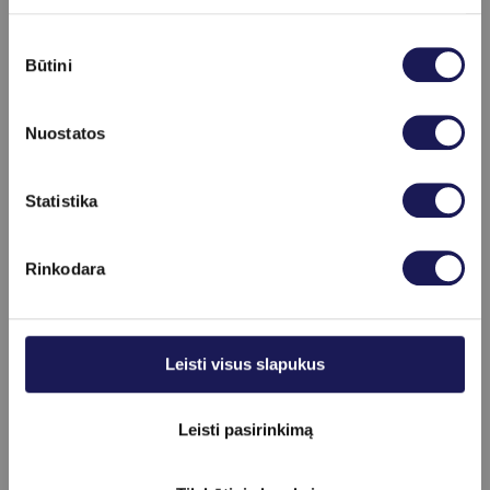
Sutikimo
Būtini
pasirinkimas
Nuostatos
Skaityti daugiau
Statistika
Rinkodara
Leisti visus slapukus
Prof. dr. Jolanta
Leisti pasirinkimą
Laukaitienė