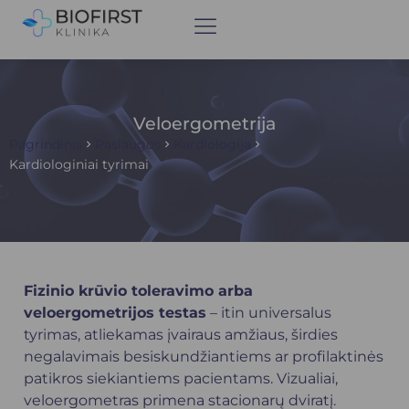
Veloergometrija
Pagrindinis
Paslaugos
Kardiologija
Kardiologiniai tyrimai
Fizinio krūvio toleravimo arba
veloergometrijos testas
– itin universalus
tyrimas, atliekamas įvairaus amžiaus, širdies
negalavimais besiskundžiantiems ar profilaktinės
patikros siekiantiems pacientams. Vizualiai,
veloergometras primena stacionarų dviratį.