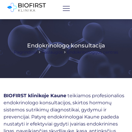
Endokrinologo konsultacija
Pagrindinis
Paslaugos
Endokrinologijos centras
BIOFIRST klinikoje Kaune
teikiamos profesionalios
endokrinologo konsultacijos, skirtos hormonų
sistemos sutrikimų diagnostikai, gydymui ir
prevencijai. Patyrę endokrinologai Kaune padeda
nustatyti ir efektyviai gydyti įvairias endokrinines
ligas, paveikiančias skydliaukę, kasą, antinksčius,