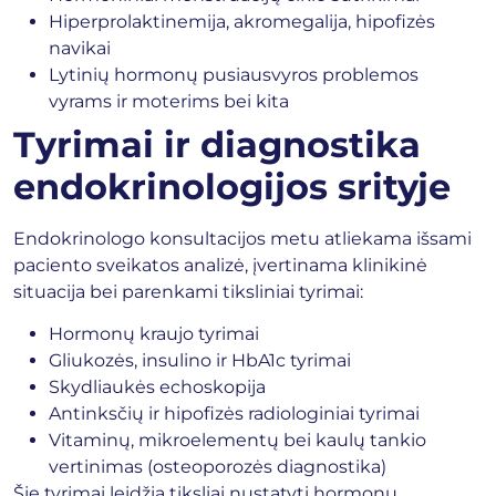
Hiperprolaktinemija, akromegalija, hipofizės
navikai
Lytinių hormonų pusiausvyros problemos
vyrams ir moterims bei kita
Tyrimai ir diagnostika
endokrinologijos srityje
Endokrinologo konsultacijos metu atliekama išsami
paciento sveikatos analizė, įvertinama klinikinė
situacija bei parenkami tiksliniai tyrimai:
Hormonų kraujo tyrimai
Gliukozės, insulino ir HbA1c tyrimai
Skydliaukės echoskopija
Antinksčių ir hipofizės radiologiniai tyrimai
Vitaminų, mikroelementų bei kaulų tankio
vertinimas (osteoporozės diagnostika)
Šie tyrimai leidžia tiksliai nustatyti hormonų