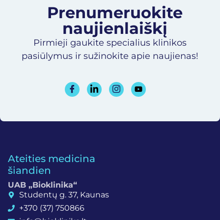
Prenumeruokite
naujienlaiškį​
Pirmieji gaukite specialius klinikos
pasiūlymus ir sužinokite apie naujienas!
Ateities medicina
šiandien
UAB „Bioklinika“
Studentų g. 37, Kaunas
+370 (37) 750866