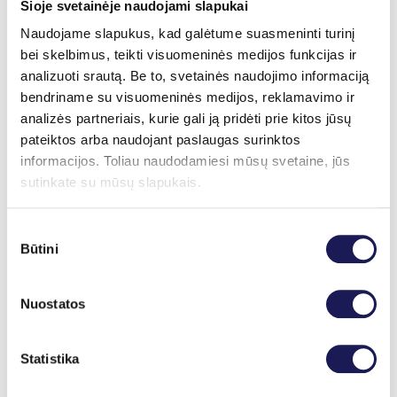
Šioje svetainėje naudojami slapukai
hormonų balansu ir
Naudojame slapukus, kad galėtume suasmeninti turinį
emocine sveikata
bei skelbimus, teikti visuomeninės medijos funkcijas ir
analizuoti srautą. Be to, svetainės naudojimo informaciją
bendriname su visuomeninės medijos, reklamavimo ir
Hormonų disbalansas gali paveikti ne tik fizinę, bet ir
analizės partneriais, kurie gali ją pridėti prie kitos jūsų
emocinę savijautą – sukelti nuovargį, dirglumą, svorio
pateiktos arba naudojant paslaugas surinktos
pokyčius, nuotaikų svyravimus. Todėl BIOFIRST
informacijos. Toliau naudodamiesi mūsų svetaine, jūs
klinikos gydytojai endokrinologai skiria ypatingą
sutinkate su mūsų slapukais.
dėmesį visapusiškai žmogaus sveikatai, padėdami
atkurti vidinę pusiausvyrą.
Sutikimo
Patikėkite savo sveikatą BIOFIRST klinikos
Būtini
pasirinkimas
endokrinologams – galima tiek gyva konsultacija
Kaune, tiek internetu iš bet kurios pasaulio vietos
Nuostatos
(konsultacijos kaina gali skirtis priklausomai nuo
pasirinkto gydytojo bei konsultacijos tipo).
Kainoraštis
Statistika