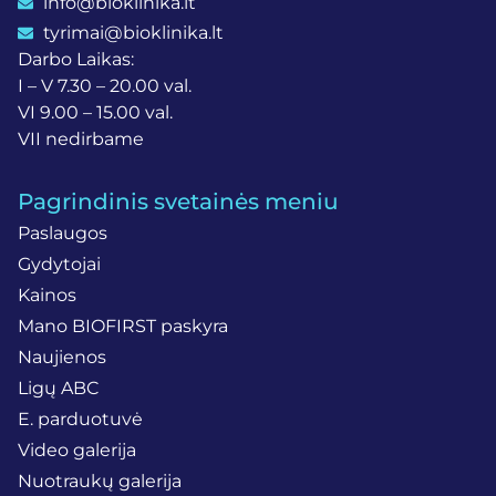
info@bioklinika.lt
tyrimai@bioklinika.lt
Darbo Laikas:
I – V 7.30 – 20.00 val.
VI 9.00 – 15.00 val.
VII nedirbame
Pagrindinis svetainės meniu
Paslaugos
Gydytojai
Kainos
Mano BIOFIRST paskyra
Naujienos
Ligų ABC
E. parduotuvė
Video galerija
Nuotraukų galerija