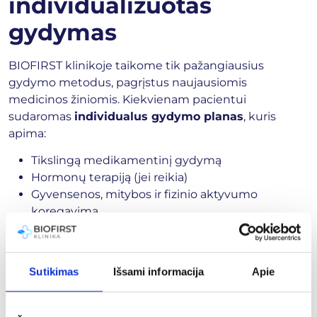
individualizuotas
gydymas
BIOFIRST klinikoje taikome tik pažangiausius
gydymo metodus, pagrįstus naujausiomis
medicinos žiniomis. Kiekvienam pacientui
sudaromas
individualus gydymo planas
, kuris
apima:
Tikslingą medikamentinį gydymą
Hormonų terapiją (jei reikia)
Gyvensenos, mitybos ir fizinio aktyvumo
koregavimą
Nuolatinę būklės stebėseną ir tęstinę priežiūrą
Mūsų tikslas – ne tik pašalinti simptomus, bet ir
atkurti ilgalaikę hormonų pusiausvyrą, pagerinti
Sutikimas
Išsami informacija
Apie
bendrą savijautą ir gyvenimo kokybę.
Rūpinamės Jūsų