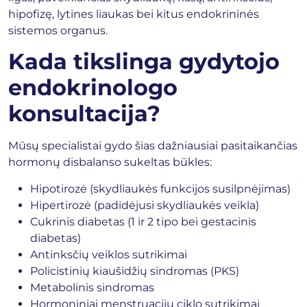
hipofizę, lytines liaukas bei kitus endokrininės
sistemos organus.
Kada tikslinga gydytojo
endokrinologo
konsultacija?
Mūsų specialistai gydo šias dažniausiai pasitaikančias
hormonų disbalanso sukeltas būkles:
Hipotirozė (skydliaukės funkcijos susilpnėjimas)
Hipertirozė (padidėjusi skydliaukės veikla)
Cukrinis diabetas (1 ir 2 tipo bei gestacinis
diabetas)
Antinksčių veiklos sutrikimai
Policistinių kiaušidžių sindromas (PKS)
Metabolinis sindromas
Hormoniniai menstruacijų ciklo sutrikimai