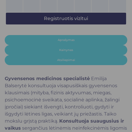
Registruotis vizitui
Aprašymas
Kainynas
Atsiliepimai
Gyvensenos medicinos specialistė
Emilija
Balserytė konsultuoja visapusiškais gyvensenos
klausimais (mityba, fizinis aktyvumas, miegas,
psichoemocinė sveikata, socialinė aplinka, žalingi
įpročiai) siekiant išvengti, kontroliuoti, gydyti ir
išgydyti lėtines ligas, veikiant jų priežastis. Taiko
mokslu grįstą praktiką.
Konsultuoja suaugusius ir
vaikus
sergančius lėtinėmis neinfekcinėmis ligomis