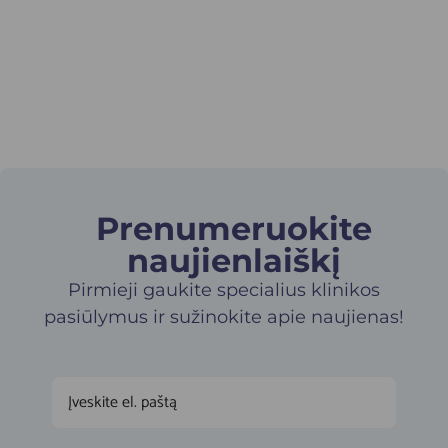
2019 m. Stažuotė intensyvios terapijos skyriuje.
Norvegijos Stavangerio Universitetinė ligoninė;
2018 m. Skiepijimo pagrindai. Higienos Instituto
kompetencijų centras;
2017 – 2018 m. Anestezija ir intensyvioji slauga –
specializacija. Lietuvos Sveikatos mokslų
universiteto Kauno ligoninė.
Prenumeruokite
naujienlaiškį​
Pirmieji gaukite specialius klinikos
pasiūlymus ir sužinokite apie naujienas!