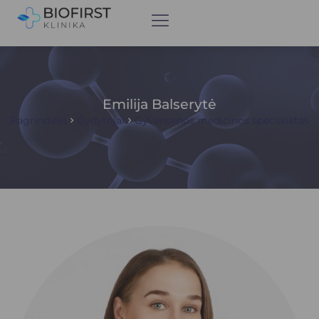
Emilija Balserytė
Pagrindinis
Gydytojai
Gyvensenos medicinos specialistas