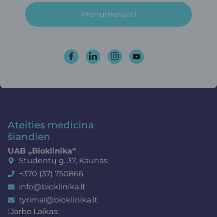
Prenumeruoti
Ateities medicina
šiandien
UAB „Bioklinika“
Studentų g. 37, Kaunas
+370 (37) 750866
info@bioklinika.lt
tyrimai@bioklinika.lt
Darbo Laikas: