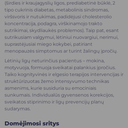
(širdies ir kraujagyslių ligos, prediabetinė būklė, 2
tipo cukrinis diabetas, metabolinis sindromas,
viršsvoris ir nutukimas, padidėjusi cholesterolio
koncentracija, podagra, virškinamojo trakto
sutrikimai, skydliaukės problemos). Taip pat, esant
sutrikusiam valgymui, lėtiniui nuovargiui, nerimui,
suprastėjusiai miego kokybei, patiriant
menopauzės simptomus ar turint žalingų įpročių.
Lėtinių ligų neturinčius pacientus – mokina,
motyvuoja, formuoja sveikatai palankius įpročius.
Taiko kognityvinės ir elgesio terapijos intervencijas ir
struktūrizuotas žemo intensyvumo technikas
asmenims, kurie susiduria su emociniais
sunkumais. Individualūs gyvensenos korekcijos,
sveikatos stiprinimo ir ligų prevencijų planų
sudarymas.
Domėjimosi sritys