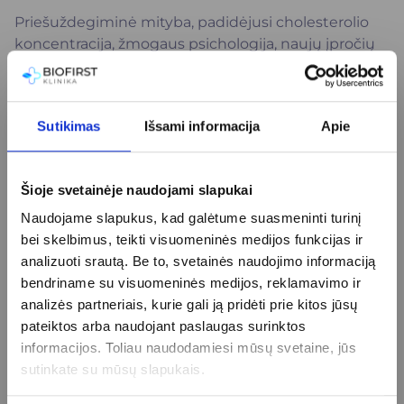
Priešuždegiminė mityba, padidėjusi cholesterolio
koncentracija, žmogaus psichologija, naujų įpročių
formavimas, lėtinis stresas, nerimas, kokybiškas
add_circle
Daugiau
miegas, ilgaamžiškumas, vaikų sveika gyvensena.
Išsilavinimas
Sutikimas
Išsami informacija
Apie
2026 m. Lietuvos sveikatos mokslų
podiplominių studijų centras, kompetencijų
Šioje svetainėje naudojami slapukai
ugdymo kursai gyvensenos medicinos srityje;
add_circle
Daugiau
Naudojame slapukus, kad galėtume suasmeninti turinį
2024 – 2026 m. Lietuvos sveikatos mokslų
bei skelbimus, teikti visuomeninės medijos funkcijas ir
podiplominių studijų centras, emocinės
Darbo patirtis
analizuoti srautą. Be to, svetainės naudojimo informaciją
gerovės konsultavimo pagrindai;
bendriname su visuomeninės medijos, reklamavimo ir
2021 – 2023 m. Lietuvos sveikatos mokslų
Nuo 2024 m. iki dabar – „BIOFIRST“ klinika,
analizės partneriais, kurie gali ją pridėti prie kitos jūsų
visuomenės sveikatos studijų krypties
gyvensenos medicinos specialistė;
pateiktos arba naudojant paslaugas surinktos
magistrantūros programa: gyvensenos
Nuo 2023 m. iki dabar -„Saulės šeimos
add_circle
informacijos. Toliau naudodamiesi mūsų svetaine, jūs
Daugiau
medicina;
medicinos centras“, gyvensenos medicinos
sutinkate su mūsų slapukais.
2018 – 2020 m. Lietuvos sveikatos mokslų
specialistė;
Kvalifikacijos / stažuotės
universiteto slaugos ir akušerijos studijų
2017 – 2023 m. – Lietuvos sveikatos mokslų