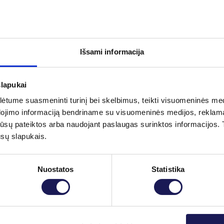
stais?
imi, tačiau dėl vaistų vartojimo visada sprendžia
Išsami informacija
slapukai
tume suasmeninti turinį bei skelbimus, teikti visuomeninės medij
dojimo informaciją bendriname su visuomeninės medijos, reklamav
ija
35 €
tos jūsų pateiktos arba naudojant paslaugas surinktos informacijo
ūsų slapukais.
Nuostatos
Statistika
Skaityti daugiau