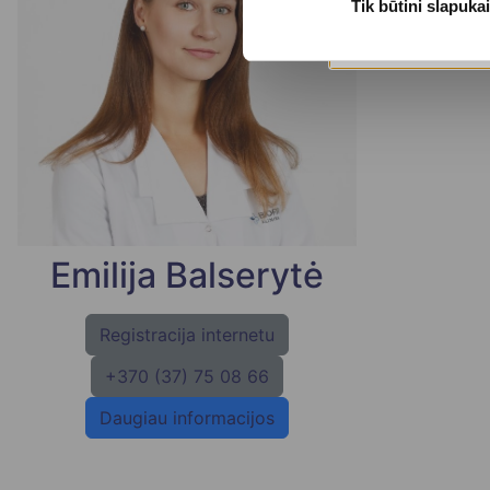
Tik būtini slapukai
Emilija Balserytė
Registracija internetu
+370 (37) 75 08 66
Daugiau informacijos