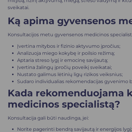
mitybą, fizinį aktyvumą, miegą, streso valdymą ir kitu
sveikatai.
Ką apima gyvensenos med
Konsultacijos metu gyvensenos medicinos specialist
Įvertina mitybos ir fizinio aktyvumo įpročius;
Analizuoja miego kokybę ir poilsio režimą;
Aptaria streso lygį ir emocinę savijautą;
Įvertina žalingų įpročių poveikį sveikatai;
Nustato galimus lėtinių ligų rizikos veiksnius;
Sudaro individualias rekomendacijas gyvenimo b
Kada rekomenduojama kr
medicinos specialistą?
Konsultacija gali būti naudinga, jei:
Norite pagerinti bendrą savijautą ir energijos lygį;