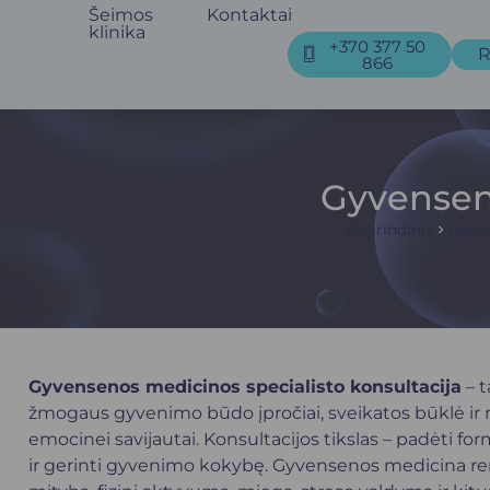
Šeimos
Kontaktai
klinika
+370 377 50
R
866
Gyvenseno
Pagrindinis
Pasl
Gyvensenos medicinos specialisto konsultacija
– t
žmogaus gyvenimo būdo įpročiai, sveikatos būklė ir rizi
emocinei savijautai. Konsultacijos tikslas – padėti form
ir gerinti gyvenimo kokybę. Gyvensenos medicina remi