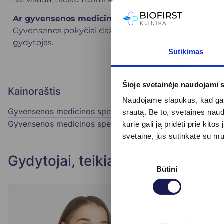
Ar gyvensenos medicina gali pakeisti gydymą vai
Gyvensenos pokyčiai dažnai tampa svarbia gydymo dal
gydytojas.
Sutikimas
Šioje svetainėje naudojami 
Kainoraštis
Naudojame slapukus, kad galė
Gyvensenos medicinos specialisto konsultacija
55 €
srautą. Be to, svetainės nau
Gyvensenos medicinos specialisto pakartotinė konsultac
kurie gali ją pridėti prie ki
svetaine, jūs sutinkate su m
Gydytojai, teikiantys paslaugą
Sutikimo
Būtini
pasirinkimas