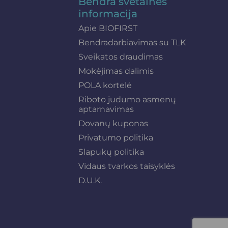
Bendra svetainės
informacija
Apie BIOFIRST
Bendradarbiavimas su TLK
Sveikatos draudimas
Mokėjimas dalimis
POLA kortelė
Riboto judumo asmenų
aptarnavimas
Dovanų kuponas
Privatumo politika
Slapukų politika
Vidaus tvarkos taisyklės
D.U.K.