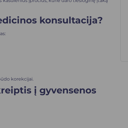
s kasdienius įpročius, kurie daro tiesioginę įtaką
icinos konsultacija?
as:
ūdo korekcijai.
eiptis į gyvensenos