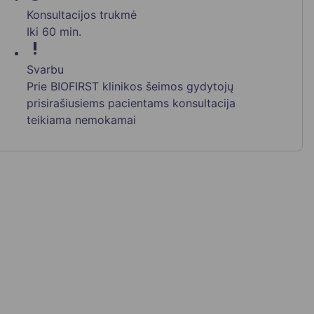
Konsultacijos trukmė
Iki 60 min.
priority_high
Svarbu
Prie BIOFIRST klinikos šeimos gydytojų
prisirašiusiems pacientams konsultacija
teikiama nemokamai