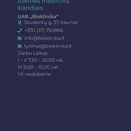
Ateities medicina
šiandien
UAB „Bioklinika“
Studentų g. 37, Kaunas
+370 (37) 750866
info@bioklinika.lt
tyrimai@bioklinika.lt
Darbo Laikas:
I – V 7.30 – 20.00 val.
VI 9.00 – 15.00 val.
VII nedirbame