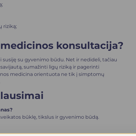
ą;
 riziką;
 medicinos konsultacija?
i susiję su gyvenimo būdu. Net ir nedideli, tačiau
avijautą, sumažinti ligų riziką ir pagerinti
nos medicina orientuota ne tik į simptomų
.
lausimai
anas?
veikatos būklę, tikslus ir gyvenimo būdą.
ė informacija gali padėti tiksliau įvertinti situaciją.