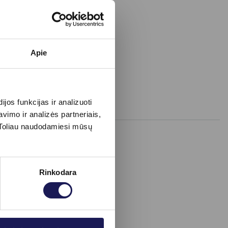
Apie
os funkcijas ir analizuoti
imo ir analizės partneriais,
s. Toliau naudodamiesi mūsų
Rinkodara