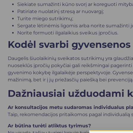
Siekiate sumažinti kūno svorį ar koreguoti mityb
Patiriate nuolatinį stresą ar nuovargį;
Turite miego sutrikimų;
Sergate lėtinėmis ligomis arba norite sumažinti jų
Norite formuoti ilgalaikius sveikus įpročius.
Kodėl svarbi gyvensenos
Daugelis šiuolaikinių sveikatos sutrikimų yra glaudžia
nuoseklūs įpročių pokyčiai gali reikšmingai pagerinti s
gyvenimo kokybę ilgalaikėje perspektyvoje. Gyvense
mažinimą, bet ir į jų priežasčių paiešką bei prevenciją
Dažniausiai užduodami k
Ar konsultacijos metu sudaromas individualus pl
Taip, rekomendacijos pritaikomos pagal individualią s
Ar būtina turėti atliktus tyrimus?
Ne visada, tačiau turimi kraujo tyrimai ar kita medicinin