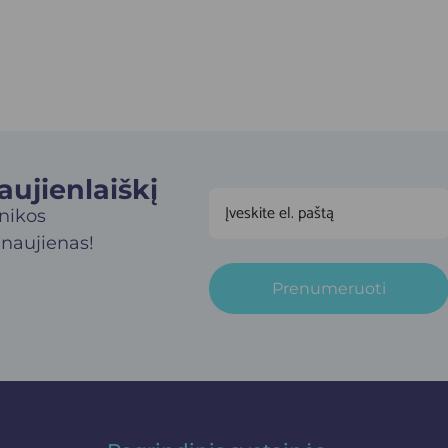
jienlaiškį​
inikos
 naujienas!
Prenumeruoti