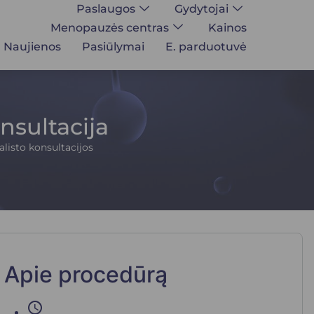
Paslaugos
Gydytojai
Menopauzės centras
Kainos
Naujienos
Pasiūlymai
E. parduotuvė
nsultacija
listo konsultacijos
Apie procedūrą
schedule