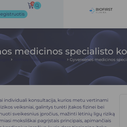
0
egistruotis
s medicinos specialisto ko
augos
Šeimos medicinos centras
Gyvensenos medicinos specia
ai individuali konsultacija, kurios metu vertinami
kos veiksniai, galintys turėti įtakos fizinei bei
uoti sveikesnius įpročius, mažinti lėtinių ligų riziką
asi moksliškai pagrįstais principais, apimančiais