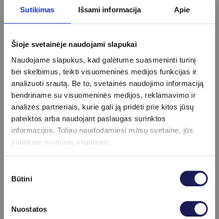
Specialists) narė.
2023 m. – Praha, Čekija. SOE (European Society
Sutikimas
Išsami informacija
Apie
MPL-28041 (gydytojas oftalmologas).
of Ophthalmology) 2023 Congress. Pristatytas
stendinis pranešimas su bendraautoriais: Three
Susiję straipsniai
years experience in Gamma knife radiosurgery
Šioje svetainėje naudojami slapukai
for uveal melanoma treatment in the hospital
Naudojame slapukus, kad galėtume suasmeninti turinį
of the Lithuanian University of Health Sciences
bei skelbimus, teikti visuomeninės medijos funkcijas ir
Kaunas Clinics.
analizuoti srautą. Be to, svetainės naudojimo informaciją
Lietuvos akių gydytojų draugijos metinė
bendriname su visuomeninės medijos, reklamavimo ir
konferencija 2023. Pristatytas pranešimas
analizės partneriais, kurie gali ją pridėti prie kitos jūsų
Paveldima Lėberio optinė neuropatija;
pateiktos arba naudojant paslaugas surinktos
2023 m. – 10th EURETINA (European Society of
informacijos. Toliau naudodamiesi mūsų svetaine, jūs
Retina Specialists) Winter Meeting. Pristatytas
sutinkate su mūsų slapukais.
stendinis pranešimas su bendraautoriais:
Experience in gamma knife radiosurgery for
Sutikimo
treatment of uveal melanoma at the hospital of
Būtini
pasirinkimas
Lithuanian University of Health Sciences
Kaunas Clinics;
Klastinga akių liga: glaukoma
2022 m. – Jungtinė akių ligų konferencija 2022.
Nuostatos