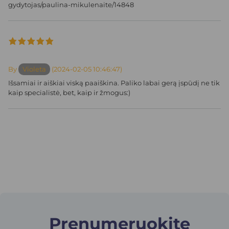
gydytojas/paulina-mikulenaite/14848
By
Violeta
(2024-02-05 10:46:47)
Išsamiai ir aiškiai viską paaiškina. Paliko labai gerą įspūdį ne tik
kaip specialistė, bet, kaip ir žmogus:)
Prenumeruokite