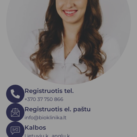
Registruotis tel.
+370 37 750 866
Registruotis el. paštu
info@bioklinika.lt
Kalbos
Lietuvių k., anglų k.