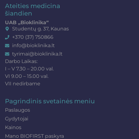
Ateities medicina
šiandien
UAB „Bioklinika“
Studentų g. 37, Kaunas
+370 (37) 750866
info@bioklinika.lt
tyrimai@bioklinika.lt
Darbo Laikas:
I – V 7.30 – 20.00 val.
VI 9.00 – 15.00 val.
VII nedirbame
Pagrindinis svetainės meniu
Paslaugos
Gydytojai
Kainos
Mano BIOFIRST paskyra