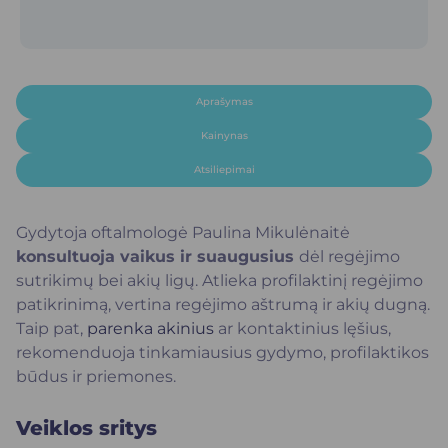
Aprašymas
Kainynas
Atsiliepimai
Gydytoja oftalmologė Paulina Mikulėnaitė
konsultuoja vaikus ir suaugusius
dėl regėjimo
sutrikimų bei akių ligų. Atlieka profilaktinį regėjimo
patikrinimą, vertina regėjimo aštrumą ir akių dugną.
Taip pat,
parenka akinius
ar kontaktinius lęšius,
rekomenduoja tinkamiausius gydymo, profilaktikos
būdus ir priemones.
Veiklos sritys