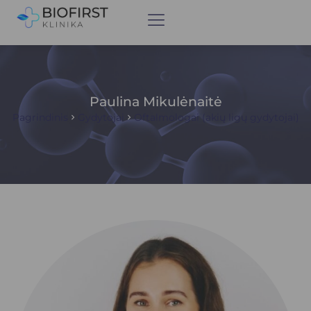
Paulina Mikulėnaitė
Pagrindinis
Gydytojai
Oftalmologai (akių ligų gydytojai)