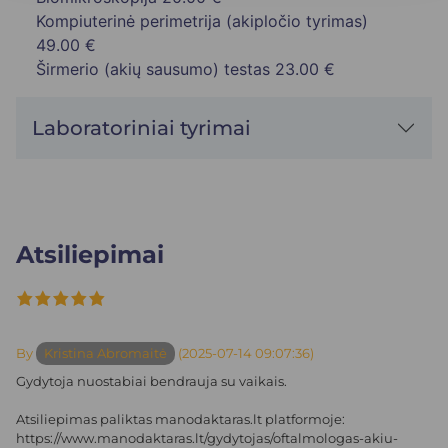
Kompiuterinė perimetrija (akipločio tyrimas)
49.00 €
Širmerio (akių sausumo) testas
23.00 €
Laboratoriniai tyrimai
Atsiliepimai
By
Kristina Abromaitė
(2025-07-14 09:07:36)
Gydytoja nuostabiai bendrauja su vaikais.
Atsiliepimas paliktas manodaktaras.lt platformoje:
https://www.manodaktaras.lt/gydytojas/oftalmologas-akiu-