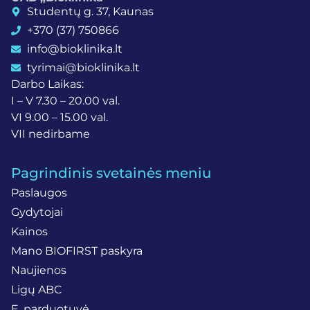
Studentų g. 37, Kaunas
+370 (37) 750866
info@bioklinika.lt
tyrimai@bioklinika.lt
Darbo Laikas:
I – V 7.30 – 20.00 val.
VI 9.00 – 15.00 val.
VII nedirbame
Pagrindinis svetainės meniu
Paslaugos
Gydytojai
Kainos
Mano BIOFIRST paskyra
Naujienos
Ligų ABC
E. parduotuvė