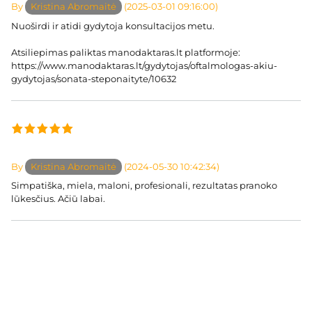
By
Kristina Abromaitė
(2025-03-01 09:16:00)
Nuoširdi ir atidi gydytoja konsultacijos metu.
Atsiliepimas paliktas manodaktaras.lt platformoje:
https://www.manodaktaras.lt/gydytojas/oftalmologas-akiu-
gydytojas/sonata-steponaityte/10632
By
Kristina Abromaitė
(2024-05-30 10:42:34)
Simpatiška, miela, maloni, profesionali, rezultatas pranoko
lūkesčius. Ačiū labai.