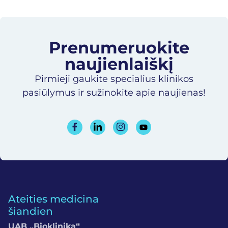
Prenumeruokite
naujienlaiškį​
Pirmieji gaukite specialius klinikos
pasiūlymus ir sužinokite apie naujienas!
Ateities medicina
šiandien
UAB „Bioklinika“