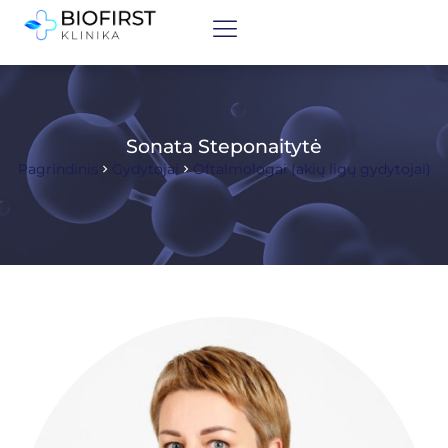
Sonata Steponaitytė
Pagrindinis
Gydytojai
Oftalmologai (akių ligų gydytojai)