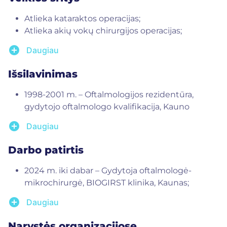
Atlieka kataraktos operacijas;
Atlieka akių vokų chirurgijos operacijas;
Diagnozuoja ir gydo glaukomą, kataraktą,
add_circle
Daugiau
amžines makulos degeneracijas;
Gydo įvairius akių uždegimus;
Išsilavinimas
Diagnozuoja ir gydo refrakcijos ydas.
1998-2001 m. – Oftalmologijos rezidentūra,
gydytojo oftalmologo kvalifikacija, Kauno
Medicinos Universitetas;
add_circle
Daugiau
1991-1998 m. – Medicinos gydytojo kvalifikacija,
Kauno Medicinos Akademija.
Darbo patirtis
2024 m. iki dabar – Gydytoja oftalmologė-
mikrochirurgė, BIOGIRST klinika, Kaunas;
2019 m. iki dabar – Gydytoja oftalmologė-
add_circle
Daugiau
mikrochirurgė, LSMU Kauno ligoninė, Kaunas;
2001 m. iki dabar – Gydytoja oftalmologė-
Narystės organizacijose