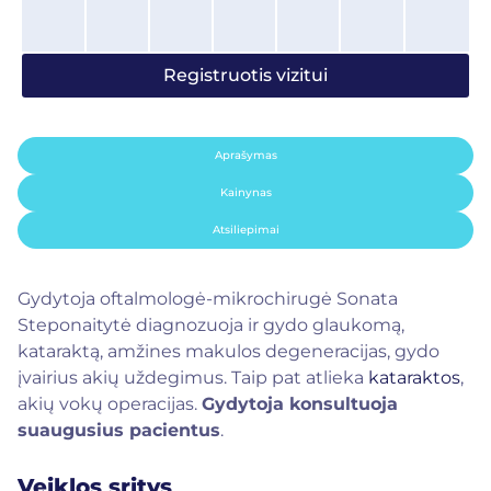
Registruotis vizitui
Aprašymas
Kainynas
Atsiliepimai
Gydytoja oftalmologė-mikrochirugė Sonata
Steponaitytė diagnozuoja ir gydo glaukomą,
kataraktą, amžines makulos degeneracijas, gydo
įvairius akių uždegimus. Taip pat atlieka
kataraktos
,
akių vokų operacijas.
Gydytoja konsultuoja
suaugusius pacientus
.
Veiklos sritys