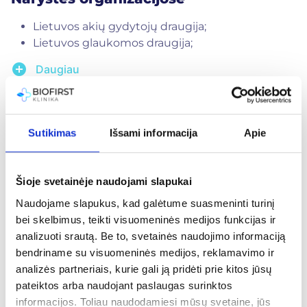
mikrochirurgė, Alytaus apsk. S. Kudirkos
ligoninė, Alytus;
Lietuvos akių gydytojų draugija;
2001-2018 m. – Gydytoja oftalmologė, Akių ligų
Lietuvos glaukomos draugija;
klinika „Senoji Pelėda”, Alytus
Kauno oftalmologų klubas;
add_circle
Daugiau
Licencijuota oftalmologė Didžiojoje Britanijoje.
Licencija
MPL-08151 (gydytojas oftalmologas).
Sutikimas
Išsami informacija
Apie
Susiję straipsniai
Šioje svetainėje naudojami slapukai
Naudojame slapukus, kad galėtume suasmeninti turinį
bei skelbimus, teikti visuomeninės medijos funkcijas ir
analizuoti srautą. Be to, svetainės naudojimo informaciją
bendriname su visuomeninės medijos, reklamavimo ir
analizės partneriais, kurie gali ją pridėti prie kitos jūsų
pateiktos arba naudojant paslaugas surinktos
informacijos. Toliau naudodamiesi mūsų svetaine, jūs