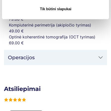
119.00 €
Konsultacija prieš operaciją
79.00 €
Tik būtini slapukai
Pakartotinė gydytojo oftalmologo konsultacija
79.00 €
Kompiuterinė perimetrija (akipločio tyrimas)
49.00 €
Optinė koherentinė tomografija (OCT tyrimas)
69.00 €
Operacijos
Atsiliepimai