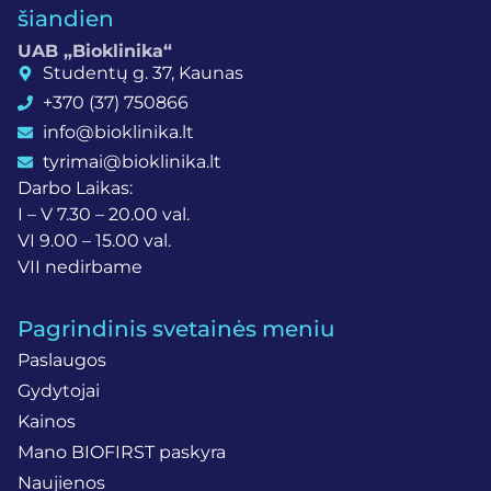
šiandien
UAB „Bioklinika“
Studentų g. 37, Kaunas
+370 (37) 750866
info@bioklinika.lt
tyrimai@bioklinika.lt
Darbo Laikas:
I – V 7.30 – 20.00 val.
VI 9.00 – 15.00 val.
VII nedirbame
Pagrindinis svetainės meniu
Paslaugos
Gydytojai
Kainos
Mano BIOFIRST paskyra
Naujienos