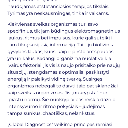
naudojamas atstatančiosios terapijos tikslais.
Tyrimas yra neskausmingas, tinka ir vaikams.
Kiekvienas sveikas organizmas turi savo
specifinius, tik jam būdingus elektromagnetinius
laukus, ritmus bei impulsus, kurie gali suteikti
tam tikrą susijusią informaciją. Tai – jo biofizinis
gyvybės laukas, kuris, kaip ir piršto antspaudas,
yra unikalus. Kadangi organizmą nuolat veikia
įvairūs faktoriai, jis vis iš naujo prisitaiko prie naujų
situacijų, stengdamasis optimaliai paskirstyti
energiją ir palaikyti vidinę tvarką. Susirgęs
organizmas nebegali to daryti taip pat sklandžiai
kaip sveikas organizmas. Jis „nukrypsta“ nuo
įprastų normų. Šie nuokrypiai pasireiškia dažnio,
intensyvumo ir ritmo pokyčiais – judėjimas
tampa sunkus, chaotiškas, nelankstus.
„Global Diagnostics“ veikimo principas remiasi