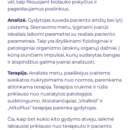
vėl, taip fiksuojant biolauko pokyčius ir
pageidaujamus poslinkius.
Analizė.
Gydytojas suveda paciento amžių bei lytį
į sistemą. Skenavimo metu, lyginami įvairūs
idealiais laikomi parametrai su realiais paciento
parametrais. Taip yra išryškinami fiziologiniai ir
patologiniai organizmo (atskirų organų) dažniai. Į
kūną siunčiami impulsai, kurių sudarytas bangas
ir atspindžius galima įvairiai analizuoti.
Terapija.
Analizės metu, paaiškėjus įvairiems
sveikatos nukrypimams nuo normos, parenkama
atitinkama terapija. Terapijos trukmė ir rūšis
priklauso nuo nustatytos patologijos
sudėtingumo. Atstatančiąsias „Vitafeld“ ir
„MitoPlus“ terapijas parenka gydytojas.
Čia, kaip bet kokio kito gydymo atveju, sėkmė
labiausiai priklauso nuo terapeuto ir paciento