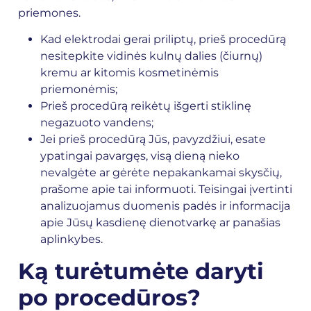
priemones.
Kad elektrodai gerai priliptų, prieš procedūrą
nesitepkite vidinės kulnų dalies (čiurnų)
kremu ar kitomis kosmetinėmis
priemonėmis;
Prieš procedūrą reikėtų išgerti stiklinę
negazuoto vandens;
Jei prieš procedūrą Jūs, pavyzdžiui, esate
ypatingai pavargęs, visą dieną nieko
nevalgėte ar gėrėte nepakankamai skysčių,
prašome apie tai informuoti. Teisingai įvertinti
analizuojamus duomenis padės ir informacija
apie Jūsų kasdienę dienotvarkę ar panašias
aplinkybes.
Ką turėtumėte daryti
po procedūros?