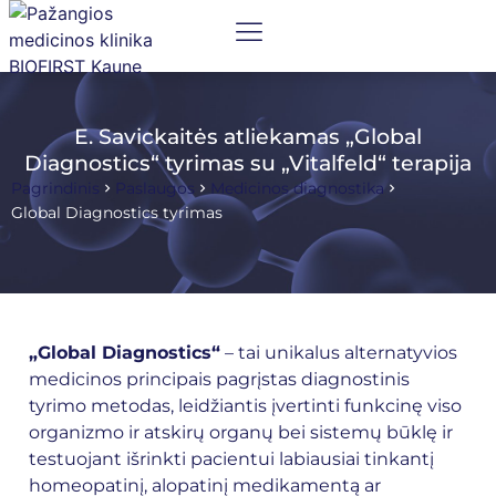
E. Savickaitės atliekamas „Global
Diagnostics“ tyrimas su „Vitalfeld“ terapija
Pagrindinis
Paslaugos
Medicinos diagnostika
Global Diagnostics tyrimas
„Global Diagnostics“
– tai unikalus alternatyvios
medicinos principais pagrįstas diagnostinis
tyrimo metodas, leidžiantis įvertinti funkcinę viso
organizmo ir atskirų organų bei sistemų būklę ir
testuojant išrinkti pacientui labiausiai tinkantį
homeopatinį, alopatinį medikamentą ar