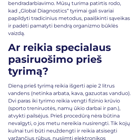
bendradarbiavimo. Mūsų turima patirtis rodo,
kad „Global Diagnostics“ tyrimai gali svariai
papildyti tradicinius metodus, paaiškinti sąveikas
ir padėti pamatyti bendrą organizmo būklės
vaizdą.
Ar reikia specialaus
pasiruošimo prieš
tyrimą?
Dieną prieš tyrimą reikia išgerti apie 2 litrus
vandens (netinka arbata, kava, gazuotas vanduo).
Dvi paras iki tyrimo reikia vengti fizinio krūvio
(sporto treniruotės, namų ūkio darbai ir pan.),
atvykti pailsėjus. Prieš procedūrą nėra būtina
nevalgyti, o jos metu nereikia nusirengti. Tik kojų
kulnai turi būti neuždengti ir reikia atsisegti
varžančius rūbus, nusiimti elektronikos