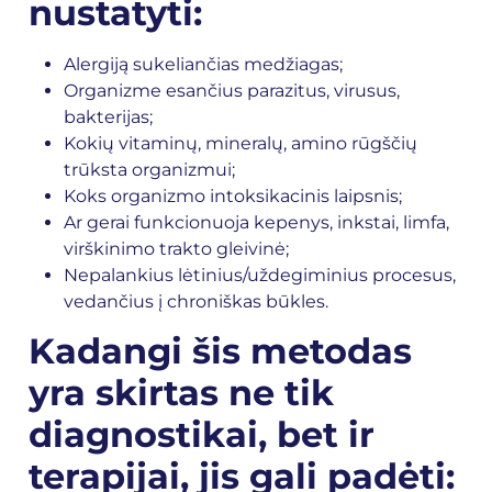
nustatyti:
Alergiją sukeliančias medžiagas;
Organizme esančius parazitus, virusus,
bakterijas;
Kokių vitaminų, mineralų, amino rūgščių
trūksta organizmui;
Koks organizmo intoksikacinis laipsnis;
Ar gerai funkcionuoja kepenys, inkstai, limfa,
virškinimo trakto gleivinė;
Nepalankius lėtinius/uždegiminius procesus,
vedančius į chroniškas būkles.
Kadangi šis metodas
yra skirtas ne tik
diagnostikai, bet ir
terapijai, jis gali padėti: