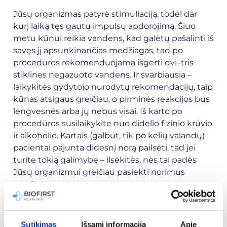
Jūsų organizmas patyrė stimuliaciją, todėl dar
kurį laiką tęs gautų impulsų apdorojimą. Šiuo
metu kūnui reikia vandens, kad galėtų pašalinti iš
savęs jį apsunkinančias medžiagas, tad po
procedūros rekomenduojama išgerti dvi–tris
stiklines negazuoto vandens. Ir svarbiausia –
laikykitės gydytojo nurodytų rekomendacijų, taip
kūnas atsigaus greičiau, o pirminės reakcijos bus
lengvesnės arba jų nebus visai. Iš karto po
procedūros susilaikykite nuo didelio fizinio krūvio
ir alkoholio. Kartais (galbūt, tik po kelių valandų)
pacientai pajunta didesnį norą pailsėti, tad jei
turite tokią galimybę – ilsėkitės, nes tai padės
Jūsų organizmui greičiau pasiekti norimus
rezultatus.
„Global
Diagnostics“ procedūrų
Sutikimas
Išsami informacija
Apie