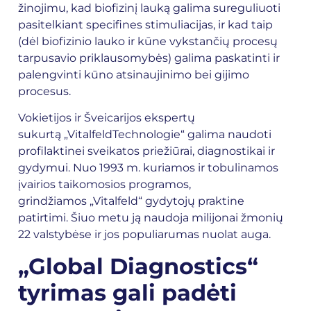
žinojimu, kad biofizinį lauką galima sureguliuoti
pasitelkiant specifines stimuliacijas, ir kad taip
(dėl biofizinio lauko ir kūne vykstančių procesų
tarpusavio priklausomybės) galima paskatinti ir
palengvinti kūno atsinaujinimo bei gijimo
procesus.
Vokietijos ir Šveicarijos ekspertų
sukurtą „VitalfeldTechnologie“ galima naudoti
profilaktinei sveikatos priežiūrai, diagnostikai ir
gydymui. Nuo 1993 m. kuriamos ir tobulinamos
įvairios taikomosios programos,
grindžiamos „Vitalfeld“ gydytojų praktine
patirtimi. Šiuo metu ją naudoja milijonai žmonių
22 valstybėse ir jos populiarumas nuolat auga.
„Global Diagnostics“
tyrimas gali padėti