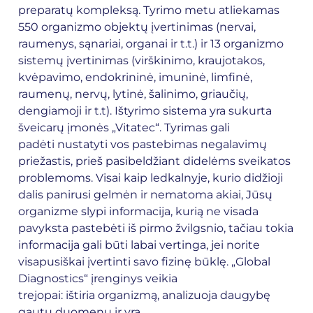
preparatų kompleksą. Tyrimo metu atliekamas
550 organizmo objektų įvertinimas (nervai,
raumenys, sąnariai, organai ir t.t.) ir 13 organizmo
sistemų įvertinimas (virškinimo, kraujotakos,
kvėpavimo, endokrininė, imuninė, limfinė,
raumenų, nervų, lytinė, šalinimo, griaučių,
dengiamoji ir t.t). Ištyrimo sistema yra sukurta
šveicarų įmonės „Vitatec“. Tyrimas gali
padėti nustatyti vos pastebimas negalavimų
priežastis, prieš pasibeldžiant didelėms sveikatos
problemoms. Visai kaip ledkalnyje, kurio didžioji
dalis panirusi gelmėn ir nematoma akiai, Jūsų
organizme slypi informacija, kurią ne visada
pavyksta pastebėti iš pirmo žvilgsnio, tačiau tokia
informacija gali būti labai vertinga, jei norite
visapusiškai įvertinti savo fizinę būklę. „Global
Diagnostics“ įrenginys veikia
trejopai: ištiria organizmą, analizuoja daugybę
gautų duomenų ir yra