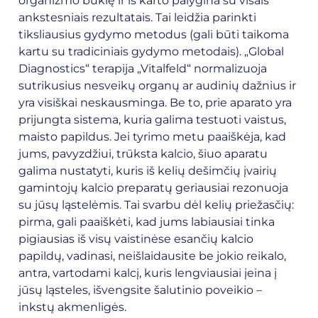
organizmo būklę ir iš karto palygina su visais
ankstesniais rezultatais. Tai leidžia parinkti
tiksliausius gydymo metodus (gali būti taikoma
kartu su tradiciniais gydymo metodais). „Global
Diagnostics“ terapija „Vitalfeld“ normalizuoja
sutrikusius nesveikų organų ar audinių dažnius ir
yra visiškai neskausminga. Be to, prie aparato yra
prijungta sistema, kuria galima testuoti vaistus,
maisto papildus. Jei tyrimo metu paaiškėja, kad
jums, pavyzdžiui, trūksta kalcio, šiuo aparatu
galima nustatyti, kuris iš kelių dešimčių įvairių
gamintojų kalcio preparatų geriausiai rezonuoja
su jūsų ląstelėmis. Tai svarbu dėl kelių priežasčių:
pirma, gali paaiškėti, kad jums labiausiai tinka
pigiausias iš visų vaistinėse esančių kalcio
papildų, vadinasi, neišlaidausite be jokio reikalo,
antra, vartodami kalcį, kuris lengviausiai įeina į
jūsų ląsteles, išvengsite šalutinio poveikio –
inkstų akmenligės.