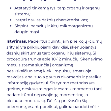
Atstatyti tinkamą ryšį tarp organų ir organų
sistemų;
Įterpti naujas dažnių charakteristikas;
Slopinti parazitų ir kitų mikroorganizmų
dauginimąsi.
Ištyrimas.
Pacientui gulint, jam prie kojų (čiurnų
srityje) yra priklijuojami davikliai, skenuojantys
dažnių skirtumus tarp organų ir jų sistemų. Ši
procedūra trunka apie 10-12 minučių. Skenavimo
metu sistema siunčia į organizmą
nesuskaičiuojamą kiekį impulsų, išmatuoja
reakcijas, analizuoja gautus duomenis ir pateikia
informaciją gydytojui. Šis tyrimo metodas yra
greitas, neskausmingas ir esamu momentu tarsi
padaro kūnui nepavojingą momentinę jo
biolauko nuotrauką. Dėl šių priežasčių šią
priemonę, esant poreikiui, galima naudoti vėl ir