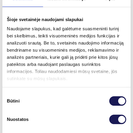
rizika
Šioje svetainėje naudojami slapukai
„Global Diagnostics“ metodą iš esmės visada
Naudojame slapukus, kad galėtume suasmeninti turinį
galima naudoti kaip pagalbinį ar gretutinį
bei skelbimus, teikti visuomeninės medijos funkcijas ir
ištyrimą, nes jį saugu taikyti kartu su kitais tyrimo
analizuoti srautą. Be to, svetainės naudojimo informaciją
ar gydymo būdais. Metodas yra visiškai
bendriname su visuomeninės medijos, reklamavimo ir
nepavojingas, todėl priskiriamas žemiausiai
analizės partneriais, kurie gali ją pridėti prie kitos jūsų
rizikos kategorijai. Impulsai yra tokie silpni, kad
pateiktos arba naudojant paslaugas surinktos
negali sukelti įtampos ar sudirginti. Nepaisant to,
informacijos. Toliau naudodamiesi mūsų svetaine, jūs
siekiant išvengti bet kokios rizikos, prieš
sutinkate su mūsų slapukais.
procedūrą turėtumėte informuoti gydytoją apie
visus išskirtinius faktorius, pvz., nėštumą,
Sutikimo
epilepsiją, širdies kraujagyslių ligas, turimus
Būtini
pasirinkimas
širdies stimuliatorius, implantus, organų
transplantacijas, lėtines ligas, onkologines ligas,
jautrumą specifinėms medžiagoms ar
Nuostatos
poveikiams ir kita.