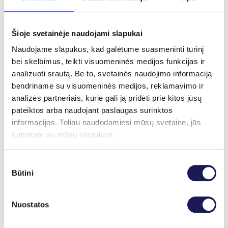
rizika
Šioje svetainėje naudojami slapukai
„Global Diagnostics“ metodą iš esmės visada
Naudojame slapukus, kad galėtume suasmeninti turinį
galima naudoti kaip pagalbinį ar gretutinį
bei skelbimus, teikti visuomeninės medijos funkcijas ir
ištyrimą, nes jį saugu taikyti kartu su kitais tyrimo
analizuoti srautą. Be to, svetainės naudojimo informaciją
ar gydymo būdais. Metodas yra visiškai
bendriname su visuomeninės medijos, reklamavimo ir
nepavojingas, todėl priskiriamas žemiausiai
analizės partneriais, kurie gali ją pridėti prie kitos jūsų
rizikos kategorijai. Impulsai yra tokie silpni, kad
pateiktos arba naudojant paslaugas surinktos
negali sukelti įtampos ar sudirginti. Nepaisant to,
informacijos. Toliau naudodamiesi mūsų svetaine, jūs
siekiant išvengti bet kokios rizikos, prieš
sutinkate su mūsų slapukais.
procedūrą turėtumėte informuoti gydytoją apie
visus išskirtinius faktorius, pvz., nėštumą,
Sutikimo
epilepsiją, širdies kraujagyslių ligas, turimus
Būtini
pasirinkimas
širdies stimuliatorius, implantus, organų
transplantacijas, lėtines ligas, onkologines ligas,
jautrumą specifinėms medžiagoms ar
Nuostatos
poveikiams ir kita.