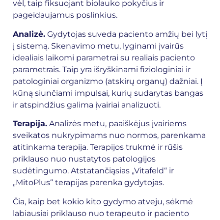
vėl, taip fiksuojant biolauko pokyčius ir
pageidaujamus poslinkius.
Analizė.
Gydytojas suveda paciento amžių bei lytį
į sistemą. Skenavimo metu, lyginami įvairūs
idealiais laikomi parametrai su realiais paciento
parametrais. Taip yra išryškinami fiziologiniai ir
patologiniai organizmo (atskirų organų) dažniai. Į
kūną siunčiami impulsai, kurių sudarytas bangas
ir atspindžius galima įvairiai analizuoti.
Terapija.
Analizės metu, paaiškėjus įvairiems
sveikatos nukrypimams nuo normos, parenkama
atitinkama terapija. Terapijos trukmė ir rūšis
priklauso nuo nustatytos patologijos
sudėtingumo. Atstatančiąsias „Vitafeld“ ir
„MitoPlus“ terapijas parenka gydytojas.
Čia, kaip bet kokio kito gydymo atveju, sėkmė
labiausiai priklauso nuo terapeuto ir paciento