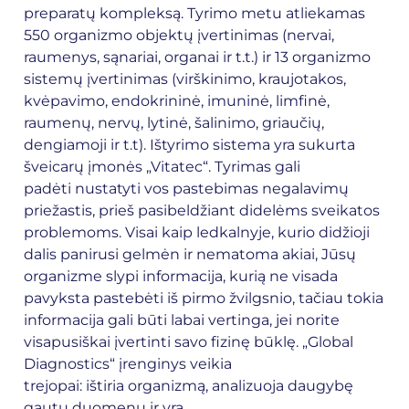
preparatų kompleksą. Tyrimo metu atliekamas
550 organizmo objektų įvertinimas (nervai,
raumenys, sąnariai, organai ir t.t.) ir 13 organizmo
sistemų įvertinimas (virškinimo, kraujotakos,
kvėpavimo, endokrininė, imuninė, limfinė,
raumenų, nervų, lytinė, šalinimo, griaučių,
dengiamoji ir t.t). Ištyrimo sistema yra sukurta
šveicarų įmonės „Vitatec“. Tyrimas gali
padėti nustatyti vos pastebimas negalavimų
priežastis, prieš pasibeldžiant didelėms sveikatos
problemoms. Visai kaip ledkalnyje, kurio didžioji
dalis panirusi gelmėn ir nematoma akiai, Jūsų
organizme slypi informacija, kurią ne visada
pavyksta pastebėti iš pirmo žvilgsnio, tačiau tokia
informacija gali būti labai vertinga, jei norite
visapusiškai įvertinti savo fizinę būklę. „Global
Diagnostics“ įrenginys veikia
trejopai: ištiria organizmą, analizuoja daugybę
gautų duomenų ir yra