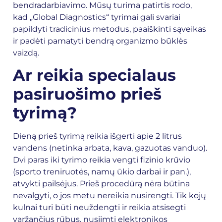
bendradarbiavimo. Mūsų turima patirtis rodo,
kad „Global Diagnostics“ tyrimai gali svariai
papildyti tradicinius metodus, paaiškinti sąveikas
ir padėti pamatyti bendrą organizmo būklės
vaizdą.
Ar reikia specialaus
pasiruošimo prieš
tyrimą?
Dieną prieš tyrimą reikia išgerti apie 2 litrus
vandens (netinka arbata, kava, gazuotas vanduo).
Dvi paras iki tyrimo reikia vengti fizinio krūvio
(sporto treniruotės, namų ūkio darbai ir pan.),
atvykti pailsėjus. Prieš procedūrą nėra būtina
nevalgyti, o jos metu nereikia nusirengti. Tik kojų
kulnai turi būti neuždengti ir reikia atsisegti
varžančius rūbus, nusiimti elektronikos