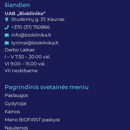
šiandien
UAB „Bioklinika“
Studentų g. 37, Kaunas
+370 (37) 750866
info@bioklinika.lt
tyrimai@bioklinika.lt
Darbo Laikas:
I – V 7.30 – 20.00 val.
VI 9.00 – 15.00 val.
VII nedirbame
Pagrindinis svetainės meniu
Paslaugos
Gydytojai
Kainos
Mano BIOFIRST paskyra
Naujienos