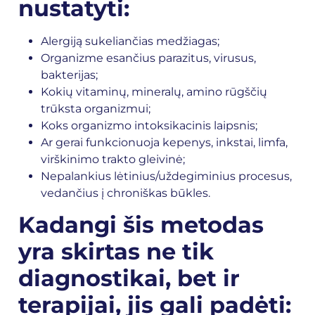
nustatyti:
Alergiją sukeliančias medžiagas;
Organizme esančius parazitus, virusus,
bakterijas;
Kokių vitaminų, mineralų, amino rūgščių
trūksta organizmui;
Koks organizmo intoksikacinis laipsnis;
Ar gerai funkcionuoja kepenys, inkstai, limfa,
virškinimo trakto gleivinė;
Nepalankius lėtinius/uždegiminius procesus,
vedančius į chroniškas būkles.
Kadangi šis metodas
yra skirtas ne tik
diagnostikai, bet ir
terapijai, jis gali padėti: