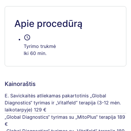
Apie procedūrą
schedule
Tyrimo trukmė
Iki 60 min.
Kainoraštis
E. Savickaitės atliekamas pakartotinis „Global
Diagnostics“ tyrimas ir „Vitalfeld“ terapija (3-12 mėn.
laikotarpyje)
129 €
„Global Diagnostics“ tyrimas su „MitoPlus“ terapija
189
€