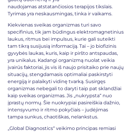
naudojamas atstatančiosios terapijos tikslais.
Tyrimas yra neskausmingas, tinka ir vaikams.
Kiekvienas sveikas organizmas turi savo
specifinius, tik jam būdingus elektromagnetinius
laukus, ritmus bei impulsus, kurie gali suteikti
tam tikrą susijusią informaciją. Tai – jo biofizinis
gyvybės laukas, kuris, kaip ir piršto antspaudas,
yra unikalus. Kadangi organizmą nuolat veikia
įvairūs faktoriai, jis vis iš naujo prisitaiko prie naujų
situacijų, stengdamasis optimaliai paskirstyti
energiją ir palaikyti vidinę tvarką. Susirgęs
organizmas nebegali to daryti taip pat sklandžiai
kaip sveikas organizmas. Jis „nukrypsta“ nuo
įprastų normų. Šie nuokrypiai pasireiškia dažnio,
intensyvumo ir ritmo pokyčiais – judėjimas
tampa sunkus, chaotiškas, nelankstus.
„Global Diagnostics“ veikimo principas remiasi