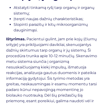
Atstatyti tinkamą ryšį tarp organų ir organų
sistemų;
Įterpti naujas dažnių charakteristikas;
Slopinti parazitų ir kitų mikroorganizmų
dauginimąsi.
Ištyrimas.
Pacientui gulint, jam prie kojų (čiurnų
srityje) yra priklijuojami davikliai, skenuojantys
dažnių skirtumus tarp organų ir jų sistemų. Ši
procedūra trunka apie 10-12 minučių. Skenavimo
metu sistema siunčia į organizmą
nesuskaičiuojamą kiekį impulsų, išmatuoja
reakcijas, analizuoja gautus duomenis ir pateikia
informaciją gydytojui. Šis tyrimo metodas yra
greitas, neskausmingas ir esamu momentu tarsi
padaro kūnui nepavojingą momentinę jo
biolauko nuotrauką. Dėl šių priežasčių šią
priemonę, esant poreikiui, galima naudoti vėl ir