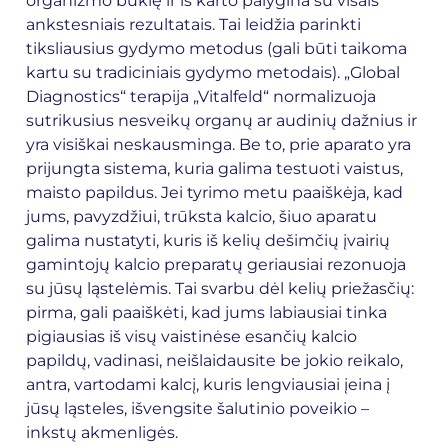
organizmo būklę ir iš karto palygina su visais
ankstesniais rezultatais. Tai leidžia parinkti
tiksliausius gydymo metodus (gali būti taikoma
kartu su tradiciniais gydymo metodais). „Global
Diagnostics“ terapija „Vitalfeld“ normalizuoja
sutrikusius nesveikų organų ar audinių dažnius ir
yra visiškai neskausminga. Be to, prie aparato yra
prijungta sistema, kuria galima testuoti vaistus,
maisto papildus. Jei tyrimo metu paaiškėja, kad
jums, pavyzdžiui, trūksta kalcio, šiuo aparatu
galima nustatyti, kuris iš kelių dešimčių įvairių
gamintojų kalcio preparatų geriausiai rezonuoja
su jūsų ląstelėmis. Tai svarbu dėl kelių priežasčių:
pirma, gali paaiškėti, kad jums labiausiai tinka
pigiausias iš visų vaistinėse esančių kalcio
papildų, vadinasi, neišlaidausite be jokio reikalo,
antra, vartodami kalcį, kuris lengviausiai įeina į
jūsų ląsteles, išvengsite šalutinio poveikio –
inkstų akmenligės.