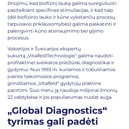
žinojimu, kad biofizinį lauką galima sureguliuoti
pasitelkiant specifines stimuliacijas, ir kad taip
(dėl biofizinio lauko ir kūne vykstančių procesų
tarpusavio priklausomybės) galima paskatinti ir
palengvinti kūno atsinaujinimo bei gijimo
procesus.
Vokietijos ir Šveicarijos ekspertų
sukurtą „VitalfeldTechnologie“ galima naudoti
profilaktinei sveikatos priežiūrai, diagnostikai ir
gydymui. Nuo 1993 m. kuriamos ir tobulinamos
įvairios taikomosios programos,
grindžiamos „Vitalfeld“ gydytojų praktine
patirtimi. Šiuo metu ją naudoja milijonai žmonių
22 valstybėse ir jos populiarumas nuolat auga.
„Global Diagnostics“
tyrimas gali padėti