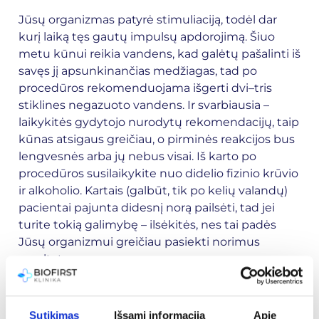
Jūsų organizmas patyrė stimuliaciją, todėl dar
kurį laiką tęs gautų impulsų apdorojimą. Šiuo
metu kūnui reikia vandens, kad galėtų pašalinti iš
savęs jį apsunkinančias medžiagas, tad po
procedūros rekomenduojama išgerti dvi–tris
stiklines negazuoto vandens. Ir svarbiausia –
laikykitės gydytojo nurodytų rekomendacijų, taip
kūnas atsigaus greičiau, o pirminės reakcijos bus
lengvesnės arba jų nebus visai. Iš karto po
procedūros susilaikykite nuo didelio fizinio krūvio
ir alkoholio. Kartais (galbūt, tik po kelių valandų)
pacientai pajunta didesnį norą pailsėti, tad jei
turite tokią galimybę – ilsėkitės, nes tai padės
Jūsų organizmui greičiau pasiekti norimus
rezultatus.
„Global
Diagnostics“ procedūrų
Sutikimas
Išsami informacija
Apie