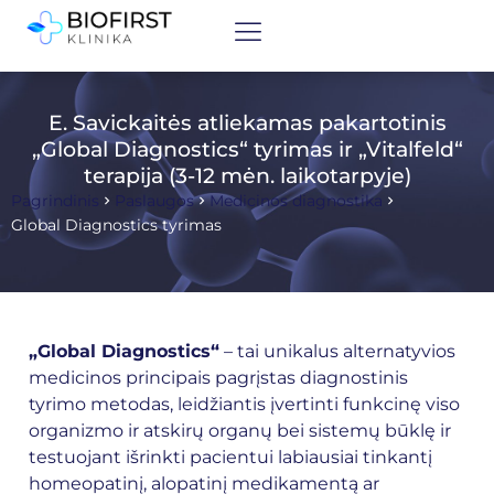
E. Savickaitės atliekamas pakartotinis
„Global Diagnostics“ tyrimas ir „Vitalfeld“
terapija (3-12 mėn. laikotarpyje)
Pagrindinis
Paslaugos
Medicinos diagnostika
Global Diagnostics tyrimas
„Global Diagnostics“
– tai unikalus alternatyvios
medicinos principais pagrįstas diagnostinis
tyrimo metodas, leidžiantis įvertinti funkcinę viso
organizmo ir atskirų organų bei sistemų būklę ir
testuojant išrinkti pacientui labiausiai tinkantį
homeopatinį, alopatinį medikamentą ar