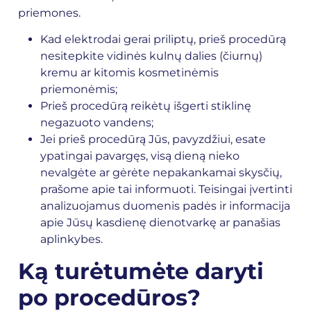
priemones.
Kad elektrodai gerai priliptų, prieš procedūrą
nesitepkite vidinės kulnų dalies (čiurnų)
kremu ar kitomis kosmetinėmis
priemonėmis;
Prieš procedūrą reikėtų išgerti stiklinę
negazuoto vandens;
Jei prieš procedūrą Jūs, pavyzdžiui, esate
ypatingai pavargęs, visą dieną nieko
nevalgėte ar gėrėte nepakankamai skysčių,
prašome apie tai informuoti. Teisingai įvertinti
analizuojamus duomenis padės ir informacija
apie Jūsų kasdienę dienotvarkę ar panašias
aplinkybes.
Ką turėtumėte daryti
po procedūros?