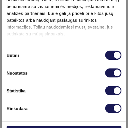
Stebi širdies ir kraujagyslių bei metabolinę
bendriname su visuomeninės medijos, reklamavimo ir
sveikatą;
analizės partneriais, kurie gali ją pridėti prie kitos jūsų
Siekia optimizuoti gyvenimo būdą pagal
pateiktos arba naudojant paslaugas surinktos
objektyvius laboratorinius rodiklius.
informacijos. Toliau naudodamiesi mūsų svetaine, jūs
sutinkate su mūsų slapukais.
Kodėl verta atlikti
ilgaamžiškumo
Sutikimo
Būtini
pasirinkimas
(longevity) kraujo
ištyrimo programą?
Nuostatos
Didelė dalis lėtinių ligų vystosi daugelį metų
Skaityti daugiau
nesukeldamos jokių simptomų. Laiku atlikti
Statistika
laboratoriniai tyrimai leidžia pastebėti ankstyvus
organizmo pokyčius, įvertinti individualius rizikos
Rinkodara
veiksnius ir imtis prevencinių priemonių dar prieš
atsirandant sveikatos sutrikimams.