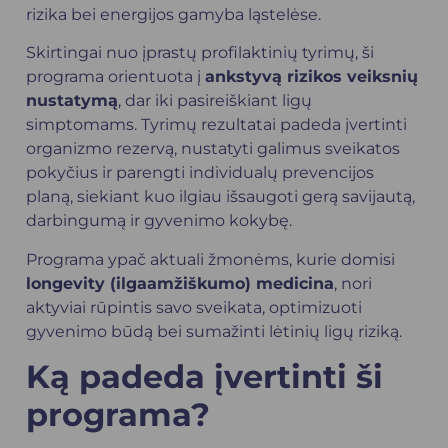
rizika bei energijos gamyba ląstelėse.
Skirtingai nuo įprastų profilaktinių tyrimų, ši
programa orientuota į
ankstyvą rizikos veiksnių
nustatymą
, dar iki pasireiškiant ligų
simptomams. Tyrimų rezultatai padeda įvertinti
organizmo rezervą, nustatyti galimus sveikatos
pokyčius ir parengti individualų prevencijos
planą, siekiant kuo ilgiau išsaugoti gerą savijautą,
darbingumą ir gyvenimo kokybę.
Programa ypač aktuali žmonėms, kurie domisi
longevity (ilgaamžiškumo) medicina
, nori
aktyviai rūpintis savo sveikata, optimizuoti
gyvenimo būdą bei sumažinti lėtinių ligų riziką.
Ką padeda įvertinti ši
programa?