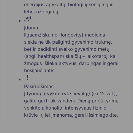
energijos apykaitą, biologinį senėjimą ir
lėtinį uždegimą.
record_voice_over
Įdomu
Ilgaamžiškumo (longevity) medicina
siekia ne tik pailginti gyvenimo trukmę,
bet ir padidinti sveiko gyvenimo metų
(angl. healthspan) skaičių – laikotarpį, kai
žmogus išlieka aktyvus, darbingas ir gerai
besijaučiantis.
priority_high
Pasiruošimas
Į tyrimą atvykite ryte nevalgę (iki 12 val.),
galite gerti tik vandenį. Dieną prieš tyrimą
venkite alkoholio, intensyvaus fizinio
krūvio ir, jei įmanoma, gerai išsimiegokite.