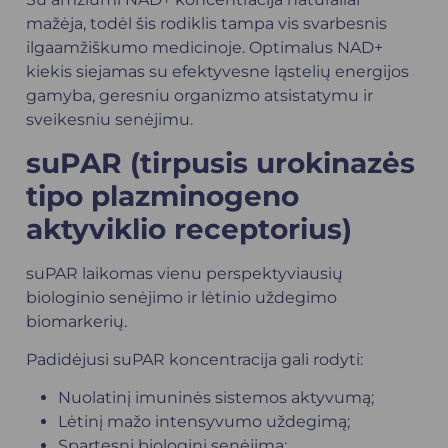
mažėja, todėl šis rodiklis tampa vis svarbesnis
ilgaamžiškumo medicinoje. Optimalus NAD+
kiekis siejamas su efektyvesne ląstelių energijos
gamyba, geresniu organizmo atsistatymu ir
sveikesniu senėjimu.
suPAR (tirpusis urokinazės
tipo plazminogeno
aktyviklio receptorius)
suPAR laikomas vienu perspektyviausių
biologinio senėjimo ir lėtinio uždegimo
biomarkerių.
Padidėjusi suPAR koncentracija gali rodyti:
Nuolatinį imuninės sistemos aktyvumą;
Lėtinį mažo intensyvumo uždegimą;
Spartesnį biologinį senėjimą;