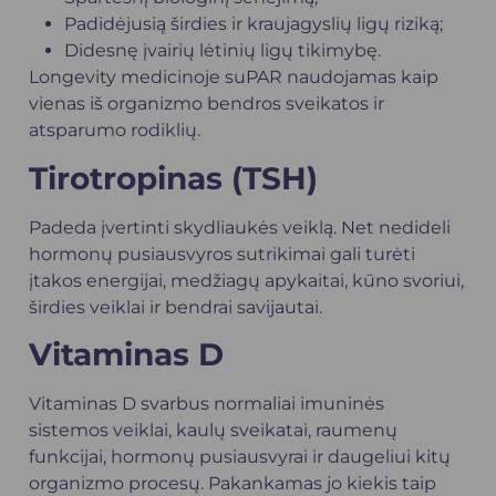
Padidėjusią širdies ir kraujagyslių ligų riziką;
Didesnę įvairių lėtinių ligų tikimybę.
Longevity medicinoje suPAR naudojamas kaip
vienas iš organizmo bendros sveikatos ir
atsparumo rodiklių.
Tirotropinas (TSH)
Padeda įvertinti skydliaukės veiklą. Net nedideli
hormonų pusiausvyros sutrikimai gali turėti
įtakos energijai, medžiagų apykaitai, kūno svoriui,
širdies veiklai ir bendrai savijautai.
Vitaminas D
Vitaminas D svarbus normaliai imuninės
sistemos veiklai, kaulų sveikatai, raumenų
funkcijai, hormonų pusiausvyrai ir daugeliui kitų
organizmo procesų. Pakankamas jo kiekis taip