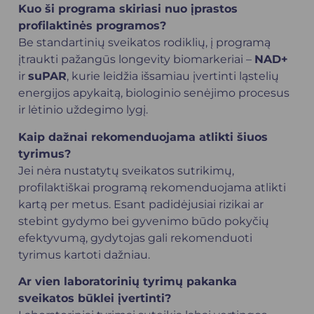
Kuo ši programa skiriasi nuo įprastos
profilaktinės programos?
Be standartinių sveikatos rodiklių, į programą
įtraukti pažangūs longevity biomarkeriai –
NAD+
ir
suPAR
, kurie leidžia išsamiau įvertinti ląstelių
energijos apykaitą, biologinio senėjimo procesus
ir lėtinio uždegimo lygį.
Kaip dažnai rekomenduojama atlikti šiuos
tyrimus?
Jei nėra nustatytų sveikatos sutrikimų,
profilaktiškai programą rekomenduojama atlikti
kartą per metus. Esant padidėjusiai rizikai ar
stebint gydymo bei gyvenimo būdo pokyčių
efektyvumą, gydytojas gali rekomenduoti
tyrimus kartoti dažniau.
Ar vien laboratorinių tyrimų pakanka
sveikatos būklei įvertinti?