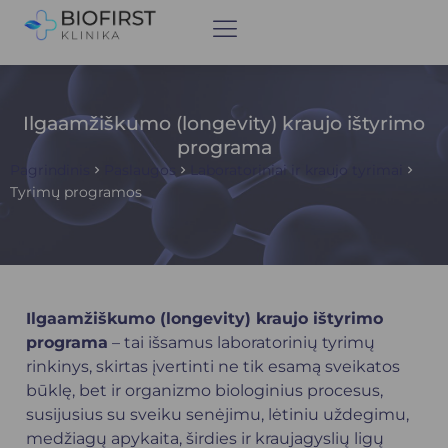
Ilgaamžiškumo (longevity) kraujo ištyrimo
programa
Pagrindinis
Paslaugos
Laboratoriniai ir kraujo tyrimai
Tyrimų programos
Ilgaamžiškumo (longevity) kraujo ištyrimo
programa
– tai išsamus laboratorinių tyrimų
rinkinys, skirtas įvertinti ne tik esamą sveikatos
būklę, bet ir organizmo biologinius procesus,
susijusius su sveiku senėjimu, lėtiniu uždegimu,
medžiagų apykaita, širdies ir kraujagyslių ligų