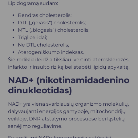
Lipidogramą sudaro:
Bendras cholesterolis;
DTL („gerasis“) cholesterolis;
MTL („blogasis“) cholesterolis;
Trigliceridai;
Ne DTL cholesterolis;
Aterogeniškumo indeksas.
Šie rodikliai leidžia tiksliau įvertinti aterosklerozės,
infarkto ir insulto riziką bei stebėti lipidų apykaitą.
NAD+ (nikotinamidadenino
dinukleotidas)
NAD+ yra viena svarbiausių organizmo molekulių,
dalyvaujanti energijos gamyboje, mitochondrijų
veikloje, DNR atstatymo procesuose bei ląstelių
senėjimo reguliavime.
Su amžiumi NAD+ koncentracija natūraliai