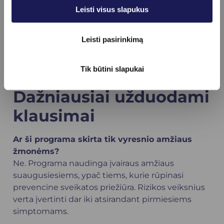
Ilgaamžiškumo medicina remiasi principu, kad
Leisti visus slapukus
svarbu ne tik gyventi ilgiau, bet ir kuo ilgiau
išlaikyti gerą fizinę, emocinę bei pažintinę
sveikatą. Ši programa padeda geriau suprasti savo
Leisti pasirinkimą
organizmo būklę ir priimti mokslu pagrįstus
sprendimus, padedančius išsaugoti sveikatą ilgus
Tik būtini slapukai
metus.
Dažniausiai užduodami
klausimai
Ar ši programa skirta tik vyresnio amžiaus
žmonėms?
Ne. Programa naudinga įvairaus amžiaus
suaugusiesiems, ypač tiems, kurie rūpinasi
prevencine sveikatos priežiūra. Rizikos veiksnius
verta įvertinti dar iki atsirandant pirmiesiems
simptomams.