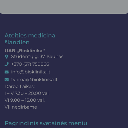
Ateities medicina
šiandien
UAB „Bioklinika“
Studentų g. 37, Kaunas
+370 (37) 750866
info@bioklinika.lt
tyrimai@bioklinika.lt
Darbo Laikas:
I – V 7.30 – 20.00 val.
VI 9.00 – 15.00 val.
VII nedirbame
Pagrindinis svetainės meniu