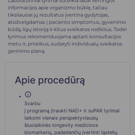
Laboratoriniai tyrimai suteikia labai vertingos
informacijos apie organizmo būklę, tačiau
tiksliausiai jų rezultatus įvertina gydytojas,
atsižvelgdamas į paciento simptomus, gyvenimo
būdą, ligų istoriją ir kitus sveikatos rodiklius. Todėl
tyrimus rekomenduojama aptarti konsultacijos
metu ir, prireikus, sudaryti individualų sveikatos
gerinimo planą.
Apie procedūrą
info
Svarbu
Į programą įtraukti NAD+ ir suPAR tyrimai
laikomi vienais perspektyviausių
šiuolaikinės longevity medicinos
biomarkerių, padedančių įvertinti ląstelių