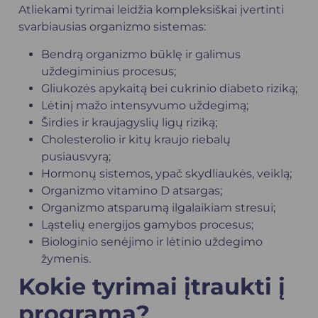
Atliekami tyrimai leidžia kompleksiškai įvertinti
svarbiausias organizmo sistemas:
Bendrą organizmo būklę ir galimus
uždegiminius procesus;
Gliukozės apykaitą bei cukrinio diabeto riziką;
Lėtinį mažo intensyvumo uždegimą;
Širdies ir kraujagyslių ligų riziką;
Cholesterolio ir kitų kraujo riebalų
pusiausvyrą;
Hormonų sistemos, ypač skydliaukės, veiklą;
Organizmo vitamino D atsargas;
Organizmo atsparumą ilgalaikiam stresui;
Ląstelių energijos gamybos procesus;
Biologinio senėjimo ir lėtinio uždegimo
žymenis.
Kokie tyrimai įtraukti į
programą?