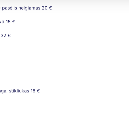
e pasėlis neigiamas
20 €
ti
15 €
32 €
ga, stikliukas
16 €