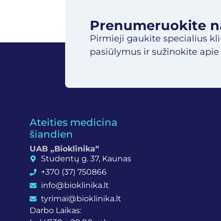
Prenumeruokite nau
Pirmieji gaukite specialius kl
pasiūlymus ir sužinokite apie
Ateities medicina
šiandien
UAB „Bioklinika“
Studentų g. 37, Kaunas
+370 (37) 750866
info@bioklinika.lt
tyrimai@bioklinika.lt
Darbo Laikas: