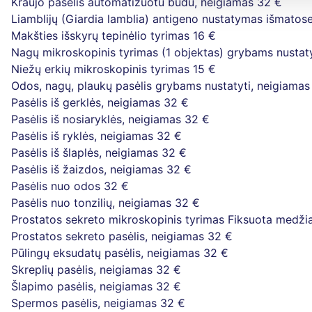
Kraujo pasėlis automatizuotu būdu, neigiamas
32 €
Liamblijų (Giardia lamblia) antigeno nustatymas išmatos
Makšties išskyrų tepinėlio tyrimas
16 €
Nagų mikroskopinis tyrimas (1 objektas) grybams nustaty
Niežų erkių mikroskopinis tyrimas
15 €
Odos, nagų, plaukų pasėlis grybams nustatyti, neigiamas
Pasėlis iš gerklės, neigiamas
32 €
Pasėlis iš nosiaryklės, neigiamas
32 €
Pasėlis iš ryklės, neigiamas
32 €
Pasėlis iš šlaplės, neigiamas
32 €
Pasėlis iš žaizdos, neigiamas
32 €
Pasėlis nuo odos
32 €
Pasėlis nuo tonzilių, neigiamas
32 €
Prostatos sekreto mikroskopinis tyrimas Fiksuota medžia
Prostatos sekreto pasėlis, neigiamas
32 €
Pūlingų eksudatų pasėlis, neigiamas
32 €
Skreplių pasėlis, neigiamas
32 €
Šlapimo pasėlis, neigiamas
32 €
Spermos pasėlis, neigiamas
32 €