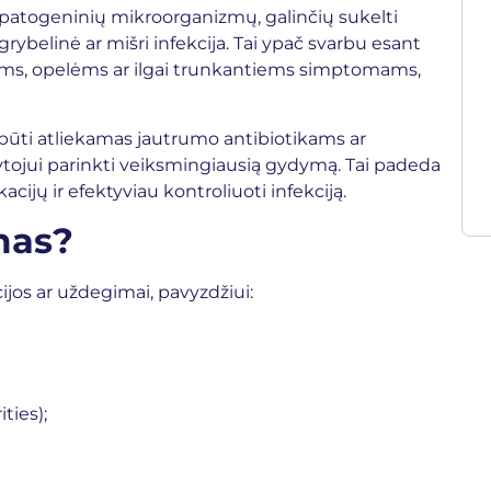
 patogeninių mikroorganizmų, galinčių sukelti
grybelinė ar mišri infekcija. Tai ypač svarbu esant
ms, opelėms ar ilgai trunkantiems simptomams,
 būti atliekamas jautrumo antibiotikams ar
dytojui parinkti veiksmingiausią gydymą. Tai padeda
ijų ir efektyviau kontroliuoti infekciją.
mas?
ijos ar uždegimai, pavyzdžiui:
ties);