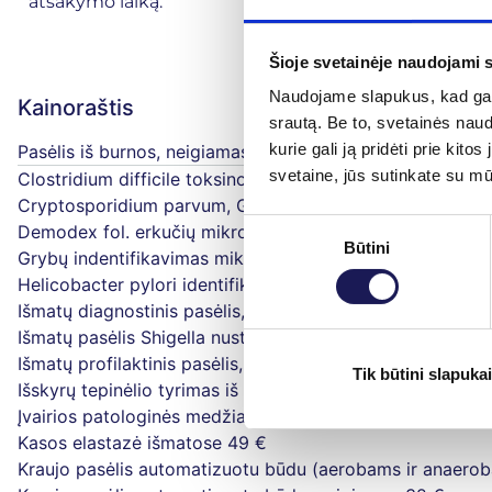
atsakymo laiką.
Šioje svetainėje naudojami 
Naudojame slapukus, kad galė
Kainoraštis
srautą. Be to, svetainės nau
kurie gali ją pridėti prie ki
Pasėlis iš burnos, neigiamas
32 €
svetaine, jūs sutinkate su m
Clostridium difficile toksino A/B nustatymas išmatose 
Cryptosporidium parvum, Giardia lamblia (liamblijų) ir E
Sutikimo
Demodex fol. erkučių mikroskopinis tyrimas
15 €
Būtini
pasirinkimas
Grybų indentifikavimas mikroskopijos būdu
32 €
Helicobacter pylori identifikavimas ir jautrumo antibakt
Išmatų diagnostinis pasėlis, neigiamas
31 €
Išmatų pasėlis Shigella nustatymui, neigiamas
27 €
Išmatų profilaktinis pasėlis, neigiamas
31 €
Tik būtini slapukai
Išskyrų tepinėlio tyrimas iš genitalijų
16 €
Įvairios patologinės medžiagos pasėlis grybų nustatymui
Kasos elastazė išmatose
49 €
Kraujo pasėlis automatizuotu būdu (aerobams ir anaero