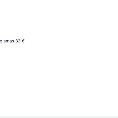
eigiamas
32 €