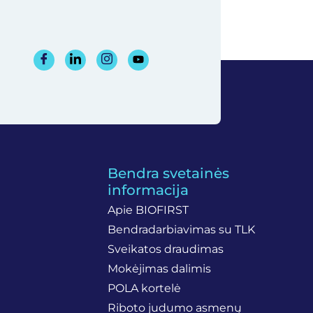
Bendra svetainės
informacija
Apie BIOFIRST
Bendradarbiavimas su TLK
Sveikatos draudimas
Mokėjimas dalimis
POLA kortelė
Riboto judumo asmenų