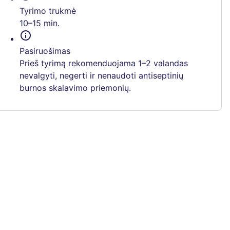
Tyrimo trukmė
10–15 min.
info
Pasiruošimas
Prieš tyrimą rekomenduojama 1–2 valandas
nevalgyti, negerti ir nenaudoti antiseptinių
burnos skalavimo priemonių.