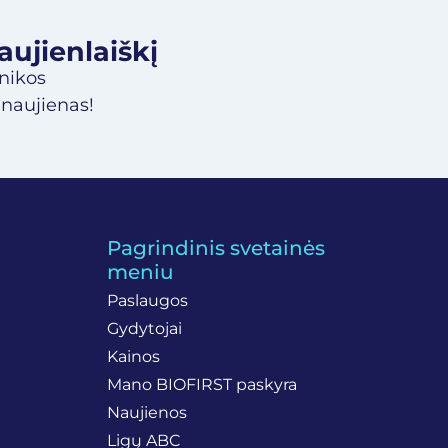
jienlaiškį​
inikos
 naujienas!
Pagrindinis svetainės
meniu
Paslaugos
Gydytojai
Kainos
Mano BIOFIRST paskyra
Naujienos
Ligų ABC