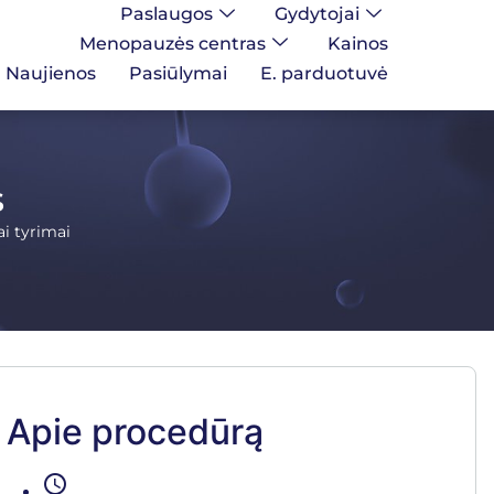
Paslaugos
Gydytojai
Menopauzės centras
Kainos
Naujienos
Pasiūlymai
E. parduotuvė
s
ai tyrimai
Apie procedūrą
schedule