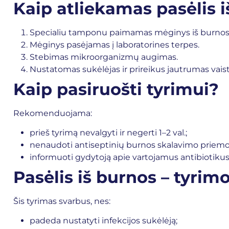
Kaip atliekamas pasėlis 
Specialiu tamponu paimamas mėginys iš burnos
Mėginys pasėjamas į laboratorines terpes.
Stebimas mikroorganizmų augimas.
Nustatomas sukėlėjas ir prireikus jautrumas vais
Kaip pasiruošti tyrimui?
Rekomenduojama:
prieš tyrimą nevalgyti ir negerti 1–2 val.;
nenaudoti antiseptinių burnos skalavimo priemo
informuoti gydytoją apie vartojamus antibiotikus
Pasėlis iš burnos – tyrim
Šis tyrimas svarbus, nes:
padeda nustatyti infekcijos sukėlėją;