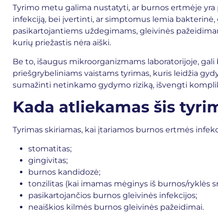
Tyrimo metu galima nustatyti, ar burnos ertmėje yra
infekciją, bei įvertinti, ar simptomus lemia bakterinė, 
pasikartojantiems uždegimams, gleivinės pažeidima
kurių priežastis nėra aiški.
Be to, išaugus mikroorganizmams laboratorijoje, gali
priešgrybeliniams vaistams tyrimas, kuris leidžia gy
sumažinti netinkamo gydymo riziką, išvengti komplikac
Kada atliekamas šis tyri
Tyrimas skiriamas, kai įtariamos burnos ertmės infekc
stomatitas;
gingivitas;
burnos kandidozė;
tonzilitas
(kai imamas mėginys iš burnos/ryklės sri
pasikartojančios burnos gleivinės infekcijos;
neaiškios kilmės burnos gleivinės pažeidimai.