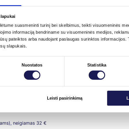
slapukai
tume suasmeninti turinį bei skelbimus, teikti visuomeninės medij
dojimo informaciją bendriname su visuomeninės medijos, reklamav
tos jūsų pateiktos arba naudojant paslaugas surinktos informacijo
ūsų slapukais.
imunochromatografiniu metodu
26 €
ntamoeba histolytica antigenas išmatose pasėlis
36 €
Nuostatos
Statistika
eriniams vaistams nustatymas
144 €
Leisti pasirinkimą
L
, neigiamas
32 €
bams), neigiamas
32 €