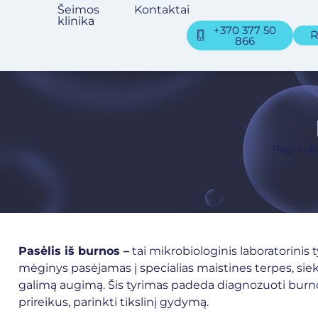
Šeimos
Kontaktai
klinika
+370 377 50
R
866
Pagrindi
Pasėlis iš burnos –
tai mikrobiologinis laboratorinis
mėginys pasėjamas į specialias maistines terpes, sieki
galimą augimą. Šis tyrimas padeda diagnozuoti burnos 
prireikus, parinkti tikslinį gydymą.