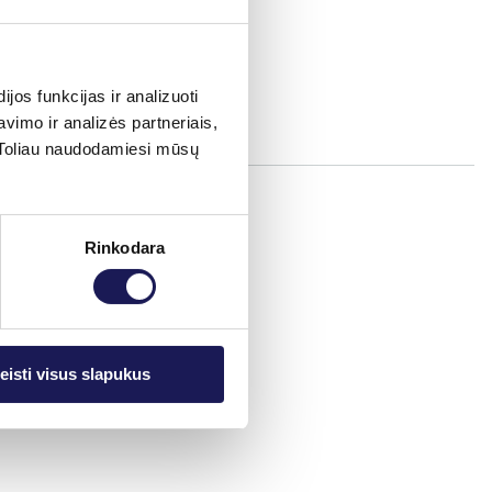
os funkcijas ir analizuoti
imo ir analizės partneriais,
s. Toliau naudodamiesi mūsų
Rinkodara
eisti visus slapukus