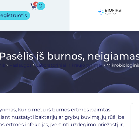
0
egistruotis
Pasėlis iš burnos, neigiama
nis
Paslaugos
Laboratoriniai ir kraujo tyrimai
Mikrobiologini
 tyrimas, kurio metu iš burnos ertmės paimtas
ant nustatyti bakterijų ar grybų buvimą, jų rūšį bei
ertmės infekcijas, įvertinti uždegimo priežastį ir,