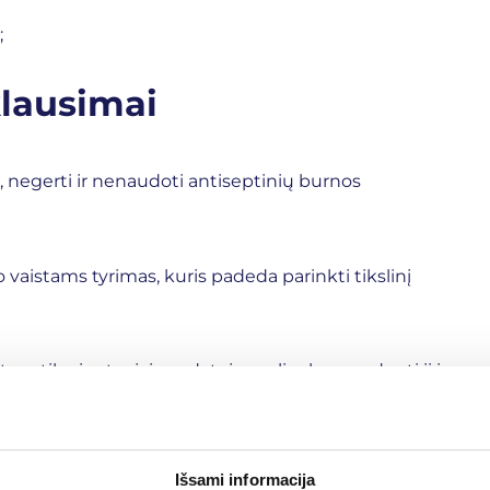
;
lausimai
 negerti ir nenaudoti antiseptinių burnos
 vaistams tyrimas, kuris padeda parinkti tikslinį
am tikrais atvejais gydytojas gali rekomenduoti jį ir
augti, o papildomas jautrumo tyrimas gali pailginti
Išsami informacija