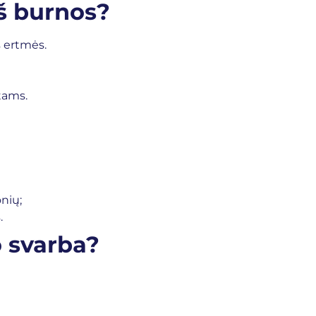
iš burnos?
 ertmės.
tams.
nių;
.
o svarba?