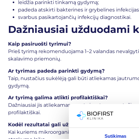
leidžia parinkti tinkamą gydymą;
padeda atskirti bakterines ir grybelines infekcijas
svarbus pasikartojančių infekcijų diagnostikai.
Dažniausiai užduodami k
Kaip pasiruošti tyrimui?
Prieš tyrimą rekomenduojama 1–2 valandas nevalgyti,
skalavimo priemonių.
Ar tyrimas padeda parinkti gydymą?
Taip, nustačius sukėlėją gali būti atliekamas jautrumo
gydymą.
Ar tyrimą galima atlikti profilaktiškai?
Dažniausiai jis atliekamas esant simptomams, tačiau t
profilaktiškai.
Kodėl rezultatai gali užtrukti?
Kai kuriems mikroorganizmams reikia daugiau laiko iš
Sutikimas