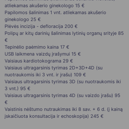
atliekamas akušerio ginekologo
15 €
Papilomos šalinimas 1 vnt. atliekamas akušerio
ginekologo
25 €
Plėvės incizija - defloracija
200 €
Polipų ar kitų darinių šalinimas lytinių organų srityje
85
€
Tepinėlio paėmimo kaina
17 €
USB laikmena vaizdų įrašymui
15 €
Vaisiaus kardiotokograma
29 €
Vaisiaus ultragarsinis tyrimas 2D+3D+4D (su
nuotraukomis iki 3 vnt. ir įrašu)
109 €
Vaisiaus ultragarsinis tyrimas 3D (su nuotraukomis iki
3 vnt.)
95 €
Vaisiaus ultragarsinis tyrimas 4D (su vaizdo įrašu)
95
€
Vaistinis nėštumo nutraukimas iki 8 sav. + 6 d. (į kainą
įskaičiuota konsultacija ir echoskopija)
245 €