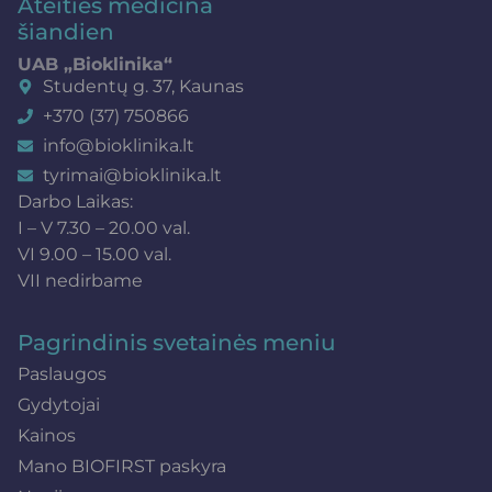
Ateities medicina
šiandien
UAB „Bioklinika“
Studentų g. 37, Kaunas
+370 (37) 750866
info@bioklinika.lt
tyrimai@bioklinika.lt
Darbo Laikas:
I – V 7.30 – 20.00 val.
VI 9.00 – 15.00 val.
VII nedirbame
Pagrindinis svetainės meniu
Paslaugos
Gydytojai
Kainos
Mano BIOFIRST paskyra