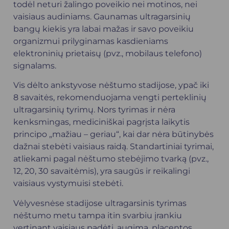
todėl neturi žalingo poveikio nei motinos, nei
vaisiaus audiniams. Gaunamas ultragarsinių
bangų kiekis yra labai mažas ir savo poveikiu
organizmui prilyginamas kasdieniams
elektroninių prietaisų (pvz., mobilaus telefono)
signalams.
Vis dėlto ankstyvose nėštumo stadijose, ypač iki
8 savaitės, rekomenduojama vengti perteklinių
ultragarsinių tyrimų. Nors tyrimas ir nėra
kenksmingas, mediciniškai pagrįsta laikytis
principo „mažiau – geriau“, kai dar nėra būtinybės
dažnai stebėti vaisiaus raidą. Standartiniai tyrimai,
atliekami pagal nėštumo stebėjimo tvarką (pvz.,
12, 20, 30 savaitėmis), yra saugūs ir reikalingi
vaisiaus vystymuisi stebėti.
Vėlyvesnėse stadijose ultragarsinis tyrimas
nėštumo metu tampa itin svarbiu įrankiu
vertinant vaisiaus padėtį, augimą, placentos