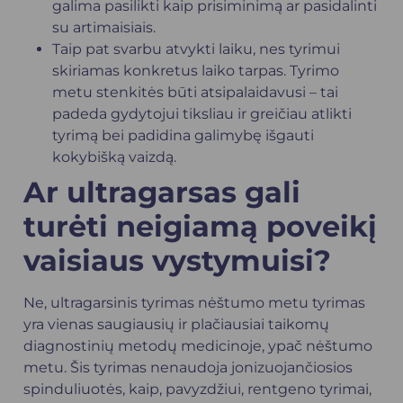
galima pasilikti kaip prisiminimą ar pasidalinti
su artimaisiais.
Taip pat svarbu atvykti laiku, nes tyrimui
skiriamas konkretus laiko tarpas. Tyrimo
metu stenkitės būti atsipalaidavusi – tai
padeda gydytojui tiksliau ir greičiau atlikti
tyrimą bei padidina galimybę išgauti
kokybišką vaizdą.
Ar ultragarsas gali
turėti neigiamą poveikį
vaisiaus vystymuisi?
Ne, ultragarsinis tyrimas nėštumo metu tyrimas
yra vienas saugiausių ir plačiausiai taikomų
diagnostinių metodų medicinoje, ypač nėštumo
metu. Šis tyrimas nenaudoja jonizuojančiosios
spinduliuotės, kaip, pavyzdžiui, rentgeno tyrimai,