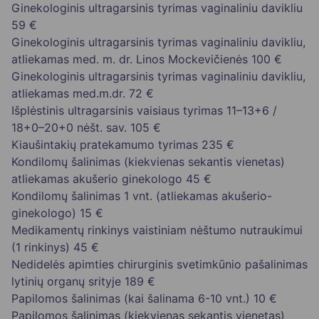
Ginekologinis ultragarsinis tyrimas vaginaliniu davikliu
59 €
Ginekologinis ultragarsinis tyrimas vaginaliniu davikliu,
atliekamas med. m. dr. Linos Mockevičienės
100 €
Ginekologinis ultragarsinis tyrimas vaginaliniu davikliu,
atliekamas med.m.dr.
72 €
Išplėstinis ultragarsinis vaisiaus tyrimas 11–13+6 /
18+0–20+0 nėšt. sav.
105 €
Kiaušintakių pratekamumo tyrimas
235 €
Kondilomų šalinimas (kiekvienas sekantis vienetas)
atliekamas akušerio ginekologo
45 €
Kondilomų šalinimas 1 vnt. (atliekamas akušerio-
ginekologo)
15 €
Medikamentų rinkinys vaistiniam nėštumo nutraukimui
(1 rinkinys)
45 €
Nedidelės apimties chirurginis svetimkūnio pašalinimas
lytinių organų srityje
189 €
Papilomos šalinimas (kai šalinama 6-10 vnt.)
10 €
Papilomos šalinimas (kiekvienas sekantis vienetas)