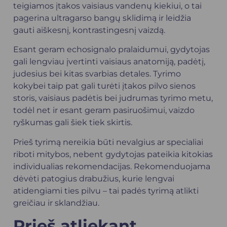
teigiamos įtakos vaisiaus vandenų kiekiui, o tai
pagerina ultragarso bangų sklidimą ir leidžia
gauti aiškesnį, kontrastingesnį vaizdą.
Esant geram echosignalo pralaidumui, gydytojas
gali lengviau įvertinti vaisiaus anatomiją, padėtį,
judesius bei kitas svarbias detales. Tyrimo
kokybei taip pat gali turėti įtakos pilvo sienos
storis, vaisiaus padėtis bei judrumas tyrimo metu,
todėl net ir esant geram pasiruošimui, vaizdo
ryškumas gali šiek tiek skirtis.
Prieš tyrimą nereikia būti nevalgius ar specialiai
riboti mitybos, nebent gydytojas pateikia kitokias
individualias rekomendacijas. Rekomenduojama
dėvėti patogius drabužius, kurie lengvai
atidengiami ties pilvu – tai padės tyrimą atlikti
greičiau ir sklandžiau.
Prieš atliekant