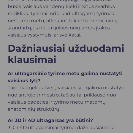
būklę, vaisiaus vandenų kiekį ir kitus svarbius
rodiklius. Tyrimai rodo, kad ultragarso tyrimas
nėštumo metu, atliekant laikantis medicininių
standartų, jis neturi jokios neigiamos įtakos
vaisiaus vystymuisi ar sveikatai.
Dažniausiai užduodami
klausimai
Ar ultragarsinio tyrimo metu galima nustatyti
vaisiaus lytį?
Taip, daugeliu atvejų vaisiaus lytį galima nustatyti
nuo antrojo trimestro, tačiau tai priklauso nuo
vaisiaus padėties ir tyrimo metu matomų
anatominių struktūrų.
Ar 3D ir 4D ultragarsas yra būtini?
3D ir 4D ultragarsiniai tyrimai dažniausiai nėra