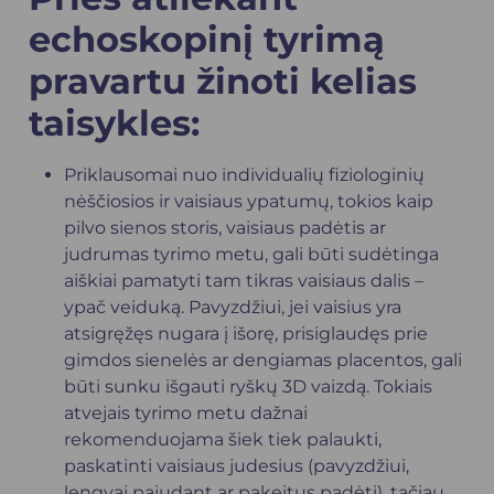
echoskopinį tyrimą
pravartu žinoti kelias
taisykles:
Priklausomai nuo individualių fiziologinių
nėščiosios ir vaisiaus ypatumų, tokios kaip
pilvo sienos storis, vaisiaus padėtis ar
judrumas tyrimo metu, gali būti sudėtinga
aiškiai pamatyti tam tikras vaisiaus dalis –
ypač veiduką. Pavyzdžiui, jei vaisius yra
atsigręžęs nugara į išorę, prisiglaudęs prie
gimdos sienelės ar dengiamas placentos, gali
būti sunku išgauti ryškų 3D vaizdą. Tokiais
atvejais tyrimo metu dažnai
rekomenduojama šiek tiek palaukti,
paskatinti vaisiaus judesius (pavyzdžiui,
lengvai pajudant ar pakeitus padėtį), tačiau