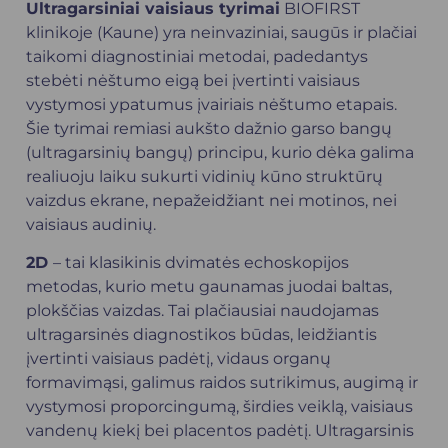
Ultragarsiniai vaisiaus tyrimai
BIOFIRST
klinikoje (Kaune) yra neinvaziniai, saugūs ir plačiai
taikomi diagnostiniai metodai, padedantys
stebėti nėštumo eigą bei įvertinti vaisiaus
vystymosi ypatumus įvairiais nėštumo etapais.
Šie tyrimai remiasi aukšto dažnio garso bangų
(ultragarsinių bangų) principu, kurio dėka galima
realiuoju laiku sukurti vidinių kūno struktūrų
vaizdus ekrane, nepažeidžiant nei motinos, nei
vaisiaus audinių.
2D
– tai klasikinis dvimatės echoskopijos
metodas, kurio metu gaunamas juodai baltas,
plokščias vaizdas. Tai plačiausiai naudojamas
ultragarsinės diagnostikos būdas, leidžiantis
įvertinti vaisiaus padėtį, vidaus organų
formavimąsi, galimus raidos sutrikimus, augimą ir
vystymosi proporcingumą, širdies veiklą, vaisiaus
vandenų kiekį bei placentos padėtį. Ultragarsinis