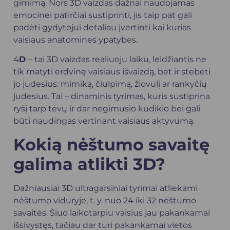
gimimą. Nors 3D vaizdas dažnai naudojamas
emocinei patirčiai sustiprinti, jis taip pat gali
padėti gydytojui detaliau įvertinti kai kurias
vaisiaus anatomines ypatybes.
4
D
– tai 3D vaizdas realiuoju laiku, leidžiantis ne
tik matyti erdvinę vaisiaus išvaizdą, bet ir stebėti
jo judesius: mimiką, čiulpimą, žiovulį ar rankyčių
judesius. Tai – dinaminis tyrimas, kuris sustiprina
ryšį tarp tėvų ir dar negimusio kūdikio bei gali
būti naudingas vertinant vaisiaus aktyvumą.
Kokią nėštumo savaitę
galima atlikti 3D?
Dažniausiai 3D ultragarsiniai tyrimai atliekami
nėštumo viduryje, t. y. nuo 24 iki 32 nėštumo
savaitės. Šiuo laikotarpiu vaisius jau pakankamai
išsivystęs, tačiau dar turi pakankamai vietos