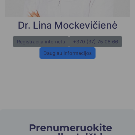
Dr. Lina Mockevičienė
Registracija internetu
+370 (37) 75 08 66
Daugiau informacijos
Prenumeruokite