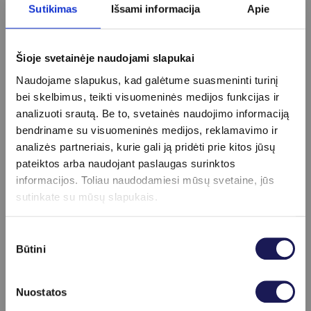
Taip, ultragarsas leidžia stebėti vaisiaus širdies
Sutikimas
Išsami informacija
Apie
plakimą, jo dažnį ir ritmą, kas yra vienas
svarbiausių rodiklių.
Šioje svetainėje naudojami slapukai
Naudojame slapukus, kad galėtume suasmeninti turinį
bei skelbimus, teikti visuomeninės medijos funkcijas ir
Apie procedūrą
analizuoti srautą. Be to, svetainės naudojimo informaciją
bendriname su visuomeninės medijos, reklamavimo ir
schedule
analizės partneriais, kurie gali ją pridėti prie kitos jūsų
Tyrimo trukmė
pateiktos arba naudojant paslaugas surinktos
Iki 30 min.
informacijos. Toliau naudodamiesi mūsų svetaine, jūs
info
sutinkate su mūsų slapukais.
Pasiruošimas
Dėl ryškesnio vaizdo, kelias dienas prieš
Sutikimo
tyrimą rekomenduojama gerti daugiau
Būtini
pasirinkimas
vandens.
health_and_safety
Nuostatos
Atsiskaitymas draudimu