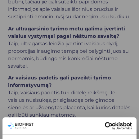
būtini, tačiau jie gali suteikti papildomos
informacijos apie vaisiaus išorinius bruožus ir
sustiprinti emocinį ryšį su dar negimusiu kūdikiu.
Ar ultragarsinio tyrimo metu galima įvertinti
vaisius vystymąsi pagal nėštumo savaitę?
Taip, ultragarsas leidžia įvertinti vaisiaus dydį,
proporcijas ir augimo tempą bei palyginti juos su
normomis, būdingomis konkrečiai nėštumo
savaitei.
Ar vaisiaus padėtis gali paveikti tyrimo
informatyvumą?
Taip, vaisiaus padėtis turi didelę reikšmę. Jei
vaisius nusisukęs, prisiglaudęs prie gimdos
sienelės ar uždengtas placenta, kai kurios detalės
gali būti sunkiau matomos.
Ar tyrimo metu galima įvertinti vaisiaus
širdies veiklą?