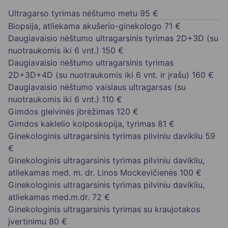
Ultragarso tyrimas nėštumo metu
95 €
Biopsija, atliekama akušerio-ginekologo
71 €
Daugiavaisio nėštumo ultragarsinis tyrimas 2D+3D (su
nuotraukomis iki 6 vnt.)
150 €
Daugiavaisio nėštumo ultragarsinis tyrimas
2D+3D+4D (su nuotraukomis iki 6 vnt. ir įrašu)
160 €
Daugiavaisio nėštumo vaisiaus ultragarsas (su
nuotraukomis iki 6 vnt.)
110 €
Gimdos gleivinės įbrėžimas
120 €
Gimdos kaklelio kolposkopija, tyrimas
81 €
Ginekologinis ultragarsinis tyrimas pilviniu davikliu
59
€
Ginekologinis ultragarsinis tyrimas pilviniu davikliu,
atliekamas med. m. dr. Linos Mockevičienės
100 €
Ginekologinis ultragarsinis tyrimas pilviniu davikliu,
atliekamas med.m.dr.
72 €
Ginekologinis ultragarsinis tyrimas su kraujotakos
įvertinimu
80 €