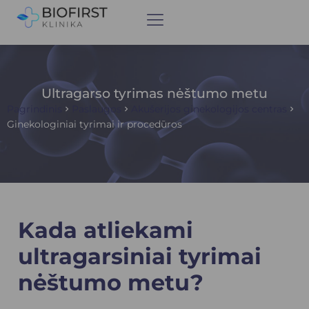
Ultragarso tyrimas nėštumo metu
Pagrindinis
Paslaugos
Akušerijos ginekologijos centras
Ginekologiniai tyrimai ir procedūros
Kada atliekami
ultragarsiniai tyrimai
nėštumo metu?