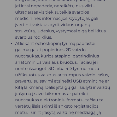
jei ir tai nepadeda, nereikėtų nusivilti –
ultragarsas vis tiek suteikia svarbios
medicininės informacijos. Gydytojas gali
įvertinti vaisiaus dydį, vidaus organų
struktūrą, judesius, vystymosi eigą bei kitus
svarbius rodiklius.
Atliekant echoskopinį tyrimą paprastai
galima gauti popierines 2D vaizdo
nuotraukas, kurios atspindi pagrindinius
anatominius vaisiaus bruožus. Tačiau jei
norite išsaugoti 3D arba 4D tyrimo metu
užfiksuotus vaizdus ar trumpus vaizdo įrašus,
pravartu su savimi atsinešti USB atmintinę ar
kitą laikmeną. Dalis įstaigų gali siūlyti ir vaizdų
įrašymą į savo laikmenas ar pateikti
nuotraukas elektroniniu formatu, tačiau tai
vertėtų išsiaiškinti iš anksto registracijos
metu. Turint įrašytą vaizdinę medžiagą, ją