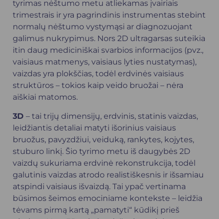
tyrimas nėštumo metu atliekamas įvairiais
trimestrais ir yra pagrindinis instrumentas stebint
normalų nėštumo vystymąsi ar diagnozuojant
galimus nukrypimus. Nors 2D ultragarsas suteikia
itin daug mediciniškai svarbios informacijos (pvz.,
vaisiaus matmenys, vaisiaus lyties nustatymas),
vaizdas yra plokščias, todėl erdvinės vaisiaus
struktūros – tokios kaip veido bruožai – nėra
aiškiai matomos.
3D
– tai trijų dimensijų, erdvinis, statinis vaizdas,
leidžiantis detaliai matyti išorinius vaisiaus
bruožus, pavyzdžiui, veiduką, rankytes, kojytes,
stuburo linkį. Šio tyrimo metu iš daugybės 2D
vaizdų sukuriama erdvinė rekonstrukcija, todėl
galutinis vaizdas atrodo realistiškesnis ir išsamiau
atspindi vaisiaus išvaizdą. Tai ypač vertinama
būsimos šeimos emociniame kontekste – leidžia
tėvams pirmą kartą „pamatyti“ kūdikį prieš