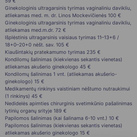
59 €
Ginekologinis ultragarsinis tyrimas vaginaliniu davikliu,
atliekamas med. m. dr. Linos Mockevičienės
100 €
Ginekologinis ultragarsinis tyrimas vaginaliniu davikliu,
atliekamas med.m.dr.
72 €
Išplėstinis ultragarsinis vaisiaus tyrimas 11–13+6 /
18+0–20+0 nėšt. sav.
105 €
Kiaušintakių pratekamumo tyrimas
235 €
Kondilomų šalinimas (kiekvienas sekantis vienetas)
atliekamas akušerio ginekologo
45 €
Kondilomų šalinimas 1 vnt. (atliekamas akušerio-
ginekologo)
15 €
Medikamentų rinkinys vaistiniam nėštumo nutraukimui
(1 rinkinys)
45 €
Nedidelės apimties chirurginis svetimkūnio pašalinimas
lytinių organų srityje
189 €
Papilomos šalinimas (kai šalinama 6-10 vnt.)
10 €
Papilomos šalinimas (kiekvienas sekantis vienetas)
atliekamas akušerio ginekologo
15 €