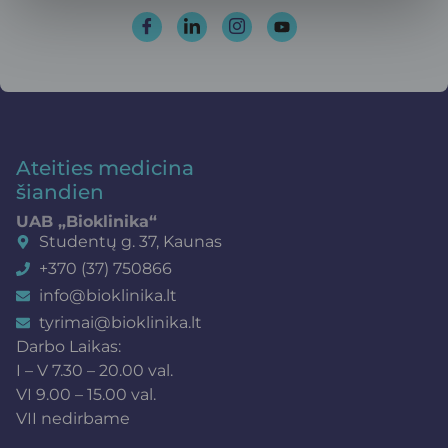
Ateities medicina
šiandien
UAB „Bioklinika“
Studentų g. 37, Kaunas
+370 (37) 750866
info@bioklinika.lt
tyrimai@bioklinika.lt
Darbo Laikas:
I – V 7.30 – 20.00 val.
VI 9.00 – 15.00 val.
VII nedirbame