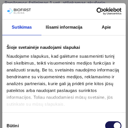
Papilomos šalinimas 1 vnt. atliekamas akušerio
ginekologo
25 €
Plėvės incizija - defloracija
200 €
Polipų ar kitų darinių šalinimas lytinių organų srityje
85
Sutikimas
Išsami informacija
Apie
€
Tepinėlio paėmimo kaina
17 €
Vaisiaus kardiotokograma
29 €
Šioje svetainėje naudojami slapukai
Vaisiaus ultragarsinis tyrimas 2D+3D+4D (su
Naudojame slapukus, kad galėtume suasmeninti turinį
nuotraukomis iki 3 vnt. ir įrašu)
109 €
bei skelbimus, teikti visuomeninės medijos funkcijas ir
Vaisiaus ultragarsinis tyrimas 3D (su nuotraukomis iki
analizuoti srautą. Be to, svetainės naudojimo informaciją
3 vnt.)
95 €
bendriname su visuomeninės medijos, reklamavimo ir
Vaisiaus ultragarsinis tyrimas 4D (su vaizdo įrašu į
analizės partneriais, kurie gali ją pridėti prie kitos jūsų
USB)
95 €
pateiktos arba naudojant paslaugas surinktos
Vaistinis nėštumo nutraukimas iki 8 sav. + 6 d. (į kainą
informacijos. Toliau naudodamiesi mūsų svetaine, jūs
įskaičiuota konsultacija ir echoskopija)
245 €
sutinkate su mūsų slapukais.
Sutikimo
Būtini
pasirinkimas