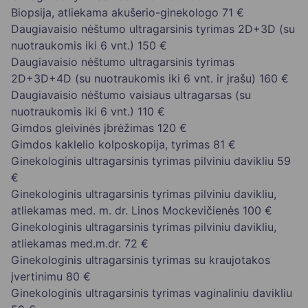
Biopsija, atliekama akušerio-ginekologo
71 €
Daugiavaisio nėštumo ultragarsinis tyrimas 2D+3D (su
nuotraukomis iki 6 vnt.)
150 €
Daugiavaisio nėštumo ultragarsinis tyrimas
2D+3D+4D (su nuotraukomis iki 6 vnt. ir įrašu)
160 €
Daugiavaisio nėštumo vaisiaus ultragarsas (su
nuotraukomis iki 6 vnt.)
110 €
Gimdos gleivinės įbrėžimas
120 €
Gimdos kaklelio kolposkopija, tyrimas
81 €
Ginekologinis ultragarsinis tyrimas pilviniu davikliu
59
€
Ginekologinis ultragarsinis tyrimas pilviniu davikliu,
atliekamas med. m. dr. Linos Mockevičienės
100 €
Ginekologinis ultragarsinis tyrimas pilviniu davikliu,
atliekamas med.m.dr.
72 €
Ginekologinis ultragarsinis tyrimas su kraujotakos
įvertinimu
80 €
Ginekologinis ultragarsinis tyrimas vaginaliniu davikliu