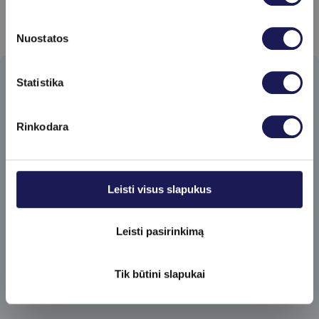
Nuostatos
Skaityti daugiau
Statistika
Prenumeruokite
naujienlaiškį​
Rinkodara
Pirmieji gaukite specialius klinikos
pasiūlymus ir sužinokite apie naujienas!
Leisti visus slapukus
Leisti pasirinkimą
Tik būtini slapukai
Prenumeruoti