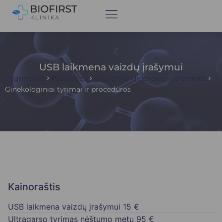
USB laikmena vaizdų įrašymui
Pagrindinis
Paslaugos
Akušerijos ginekologijos centras
Ginekologiniai tyrimai ir procedūros
Kainoraštis
USB laikmena vaizdų įrašymui
15 €
Ultragarso tyrimas nėštumo metu
95 €