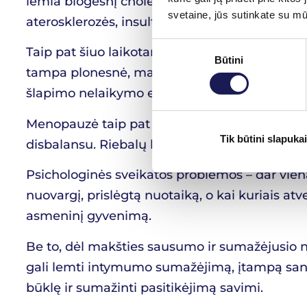
lemia blogesnį cholesterolio balansą kraujyje (
svetaine, jūs sutinkate su m
aterosklerozės, insulto ar miokardo infarkto ri
Sutikimo
Taip pat šiuo laikotarpiu dažnėja šlapimo takų
Būtini
pasirinkimas
tampa plonesnė, mažėja apsauginė mikroflora, 
šlapimo nelaikymo epizodų, ypač juokiantis, č
Menopauzė taip pat dažnai sukelia svorio padi
Tik būtini slapukai
disbalansu. Riebalų kaupimasis gali būti ne ti
Psichologinės sveikatos problemos – dar vien
nuovargį, prislėgtą nuotaiką, o kai kuriais atve
asmeninį gyvenimą.
Be to, dėl makšties sausumo ir sumažėjusio n
gali lemti intymumo sumažėjimą, įtampą sant
būklę ir sumažinti pasitikėjimą savimi.