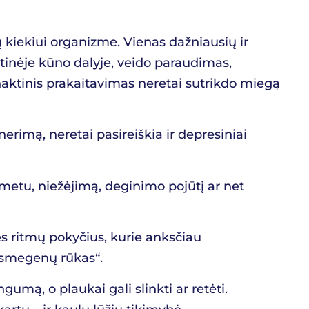
iekiui organizme. Vienas dažniausių ir
utinėje kūno dalyje, veido paraudimas,
o naktinis prakaitavimas neretai sutrikdo miegą
erimą, neretai pasireiškia ir depresiniai
metu, niežėjimą, deginimo pojūtį ar net
s ritmų pokyčius, kurie anksčiau
 „smegenų rūkas“.
mą, o plaukai gali slinkti ar retėti.