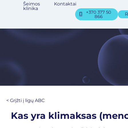
Šeimos
Kontaktai
klinika
+370 377 50
R
866
< Grįžti į ligų ABC
Kas yra klimaksas (meno