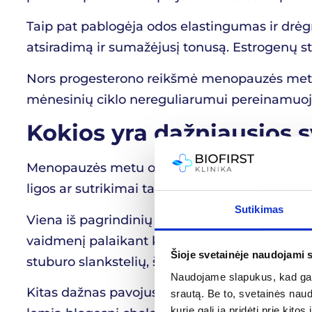
Taip pat pablogėja odos elastingumas ir drė
atsiradimą ir sumažėjusį tonusą. Estrogenų st
Nors progesterono reikšmė menopauzės metu k
mėnesinių ciklo nereguliarumui pereinamuoj
Kokios yra dažniausios
Menopauzės metu organizme vykstantys hormonin
ligos ar sutrikimai tampa gerokai dažnesni nei 
Sutikimas
Viena iš pagrindinių problemų yra osteoporozė 
vaidmenį palaikant kaulų tankį, tad jo trūkum
Šioje svetainėje naudojami 
stuburo slankstelių, šlaunikaulio ar riešo lūži
Naudojame slapukus, kad galė
Kitas dažnas pavojus – širdies ir kraujagysli
srautą. Be to, svetainės nau
kurie gali ją pridėti prie ki