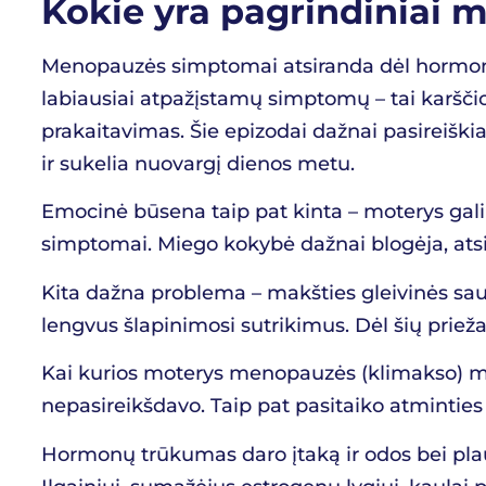
Kokie yra pagrindiniai
Menopauzės simptomai atsiranda dėl hormonin
labiausiai atpažįstamų simptomų – tai karščio 
prakaitavimas. Šie epizodai dažnai pasireiškia 
ir sukelia nuovargį dienos metu.
Emocinė būsena taip pat kinta – moterys gali 
simptomai. Miego kokybė dažnai blogėja, at
Kita dažna problema – makšties gleivinės sau
lengvus šlapinimosi sutrikimus. Dėl šių priežas
Kai kurios moterys menopauzės (klimakso) met
nepasireikšdavo. Taip pat pasitaiko atmintie
Hormonų trūkumas daro įtaką ir odos bei plauk