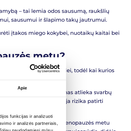
amybą – tai lemia odos sausumą, raukšlių
imui, sausumui ir šlapimo takų jautrumui.
ti įtakos miego kokybei, nuotaikų kaitai bei
opauzės metu?
r bendram sveikatos būklei, todėl kai kurios
Apie
abiau linkę lūžti. Estrogenas atlieka svarbų
 nykimą. Dėl to padidėja rizika patirti
os funkcijas ir analizuoti
širdžiai, o jo sumažėjimas menopauzės metu
imo ir analizės partneriais,
s. Toliau naudodamiesi mūsų