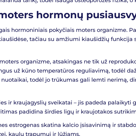
raranda tankį, todėl išauga osteoporozės rizika, o k
 moters hormonų pusiausv
gais hormoniniais pokyčiais moters organizme. Pag
iaušidėse, tačiau su amžiumi kiaušidžių funkcija 
oters organizme, atsakingas ne tik už reprodukcin
us už kūno temperatūros reguliavimą, todėl dažnai
 nuotaikai, todėl jo trūkumas gali lemti nerimą, d
es ir kraujagyslių sveikatai – jis padeda palaikyti 
itimas padidina širdies ligų ir kraujotakos sutrikim
 estrogenas skatina kalcio įsisavinimą ir stabdo 
, kaulų trapumui ir lūžiams.