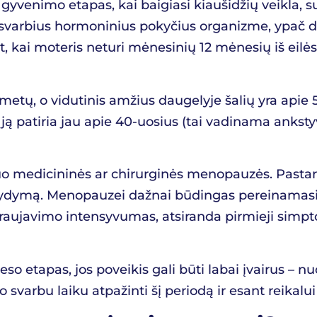
gyvenimo etapas, kai baigiasi kiaušidžių veikla, s
mi svarbius hormoninius pokyčius organizme, ypač 
 moteris neturi mėnesinių 12 mėnesių iš eilės, b
metų, o vidutinis amžius daugelyje šalių yra apie
s ją patiria jau apie 40-uosius (tai vadinama anksty
o medicininės ar chirurginės menopauzės. Pastaroji
 gydymą. Menopauzei dažnai būdingas pereinamasis
kraujavimo intensyvumas, atsiranda pirmieji simpt
 etapas, jos poveikis gali būti labai įvairus – nu
arbu laiku atpažinti šį periodą ir esant reikalui kr