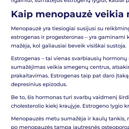
Ilgainiui, sumažėjus estrogenų lygiui, kaulai p
Kaip menopauzė veikia
Menopauzė yra tiesiogiai susijusi su reikšmin
estrogenas ir progesteronas – yra gaminami k
mažėja, kol galiausiai beveik visiškai sustoja.
Estrogenas – tai vienas svarbiausių hormonų m
sumažėjimas veikia smegenų centrus, atsaking
prakaitavimas. Estrogenas taip pat daro įtaką
depresinius epizodus.
Be to, šis hormonas turi svarbų vaidmenį širdi
cholesterolio kiekį kraujyje. Estrogeno lygio kr
Menopauzės metu sumažėja ir kaulų tankis, nes
po menopauzės tampa jautresnės osteoporozei