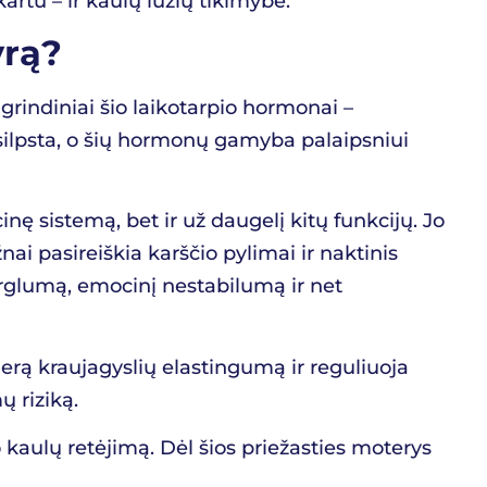
artu – ir kaulų lūžių tikimybė.
yrą?
rindiniai šio laikotarpio hormonai –
silpsta, o šių hormonų gamyba palaipsniui
ę sistemą, bet ir už daugelį kitų funkcijų. Jo
 pasireiškia karščio pylimai ir naktinis
irglumą, emocinį nestabilumą ir net
gerą kraujagyslių elastingumą ir reguliuoja
ų riziką.
kaulų retėjimą. Dėl šios priežasties moterys