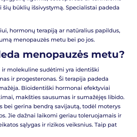
i šių būklių išsivystymą. Specialistai padeda
ui, hormonų terapiją ar natūralius papildus,
ktyvumą menopauzės metu bei po jos.
 padeda menopauzės metu?
r molekuline sudėtimi yra identiški
 ir progesteronas. Ši terapija padeda
žėja. Bioidentiški hormonai efektyviai
imai, makšties sausumas ir sumažėjęs libido.
os bei gerina bendrą savijautą, todėl moterys
s. Jie dažnai laikomi geriau toleruojamais ir
ikatos sąlygas ir rizikos veiksnius. Taip pat