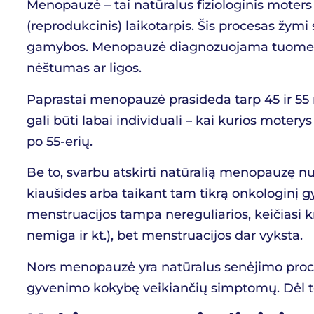
Menopauzė – tai natūralus fiziologinis moters 
(reprodukcinis) laikotarpis. Šis procesas žy
gamybos. Menopauzė diagnozuojama tuomet, kai
nėštumas ar ligos.
Paprastai menopauzė prasideda tarp 45 ir 55 
gali būti labai individuali – kai kurios motery
po 55-erių.
Be to, svarbu atskirti natūralią menopauzę nu
kiaušides arba taikant tam tikrą onkologinį
menstruacijos tampa nereguliarios, keičiasi 
nemiga ir kt.), bet menstruacijos dar vyksta.
Nors menopauzė yra natūralus senėjimo proceso
gyvenimo kokybę veikiančių simptomų. Dėl to sv