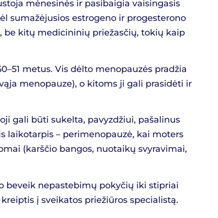
ustoja mėnesinės ir pasibaigia vaisingasis
dėl sumažėjusios estrogeno ir progesterono
e kitų medicininių priežasčių, tokių kaip
 50–51 metus. Vis dėlto menopauzės pradžia
vąja menopauze), o kitoms ji gali prasidėti ir
 gali būti sukelta, pavyzdžiui, pašalinus
 laikotarpis – perimenopauzė, kai moters
omai (karščio bangos, nuotaikų svyravimai,
o beveik nepastebimų pokyčių iki stipriai
eiptis į sveikatos priežiūros specialistą.