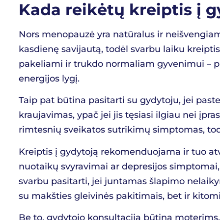
Kada reikėtų kreiptis į
Nors menopauzė yra natūralus ir neišvengiam
kasdienę savijautą, todėl svarbu laiku kreipt
pakeliami ir trukdo normaliam gyvenimui – pavy
energijos lygį.
Taip pat būtina pasitarti su gydytoju, jei p
kraujavimas, ypač jei jis tęsiasi ilgiau nei įp
rimtesnių sveikatos sutrikimų simptomas, todė
Kreiptis į gydytoją rekomenduojama ir tuo atve
nuotaikų svyravimai ar depresijos simptomai, n
svarbu pasitarti, jei juntamas šlapimo nelaik
su makšties gleivinės pakitimais, bet ir kit
Be to, gydytojo konsultacija būtina moterims, 