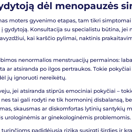
 gydytoją dėl menopauzės 
as moters gyvenimo etapas, tam tikri simptomai a
is į gydytoją. Konsultacija su specialistu būtina,
zdžiui, kai karščio pylimai, naktinis prakaitavima
astebimos nenormalios menstruacijų permainos: la
rasta ar atsiranda po ilgos pertraukos. Tokie pokyči
l jų ignoruoti nereikėtų.
ju, jei atsiranda stiprūs emociniai pokyčiai – toki
es tai gali rodyti ne tik hormoninį disbalansą, bet
ymas, skausmas ar diskomfortas lytinių santykių me
omis urologinėmis ar ginekologinėmis problemomis.
turinčioms padidėjusią riziką susirgti širdies ir k