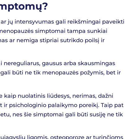
simptomų?
r jų intensyvumas gali reikšmingai paveikti
 jei menopauzės simptomai tampa sunkiai
s ar nemiga stipriai sutrikdo poilsį ir
bai nereguliarus, gausus arba skausmingas
ai gali būti ne tik menopauzės požymis, bet ir
e kaip nuolatinis liūdesys, nerimas, dažni
 ir psichologinio palaikymo poreikį. Taip pat
tu, nes šie simptomai gali būti susiję ne tik
raujagyslių ligomis, osteoporoze ar turinčioms