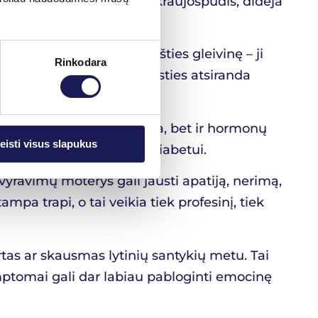
holesterolis), gali kilti kraujospūdis, didėja
na šlapimo pūslės ir makšties gleivinę – ji
Rinkodara
s. Dėl šios pačios priežasties atsiranda
ėtėjančia medžiagų apykaita, bet ir hormonų
eisti visus slapukus
snys širdies ligoms bei diabetui.
yravimų moterys gali jausti apatiją, nerimą,
mpa trapi, o tai veikia tiek profesinį, tiek
tas ar skausmas lytinių santykių metu. Tai
ptomai gali dar labiau pabloginti emocinę