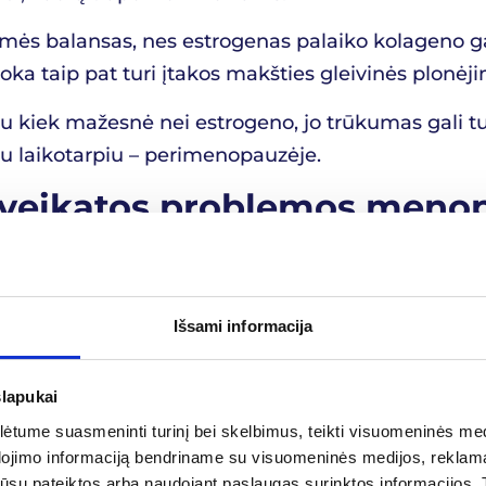
gmės balansas, nes estrogenas palaiko kolageno g
oka taip pat turi įtakos makšties gleivinės plonėj
iek mažesnė nei estrogeno, jo trūkumas gali turė
u laikotarpiu – perimenopauzėje.
 sveikatos problemos men
iai pokyčiai turi įtakos ne tik savijautai, bet i
iki šio laikotarpio.
Išsami informacija
– tai būklė, kai kaulai tampa silpnesni, porėti ir l
as po menopauzės lemia spartesnį kaulinio audinio
slapukai
us, net ir dėl menkų traumų.
tume suasmeninti turinį bei skelbimus, teikti visuomeninės medij
ų ligos. Estrogenas turi apsauginį poveikį moters 
dojimo informaciją bendriname su visuomeninės medijos, reklamav
tos jūsų pateiktos arba naudojant paslaugas surinktos informacijo