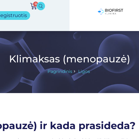
0
egistruotis
Klimaksas (menopauzė)
Pagrindinis
Ligos
pauzė) ir kada prasideda?