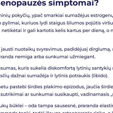
 menopauzės simptomai?
ių pokyčių, ypač smarkiai sumažėjus estrogenų k
pylimai, kuriuos lydi staigus šilumos pojūtis virš
netikėtai ir gali kartotis kelis kartus per dieną, 
jausti nuotaikų svyravimus, padidėjusį dirglumą, n
siranda nemiga arba sunkumai užmiegant.
sumas, kuris sukelia diskomfortą lytinių santykių 
čių dažnai sumažėja ir lytinis potraukis (libido).
u pastebi širdies plakimo epizodus, jaučia širdie
s sutrikimai ar sunkumai susikaupti, vadinamasis
ų būklei – oda tampa sausesnė, praranda elastingu