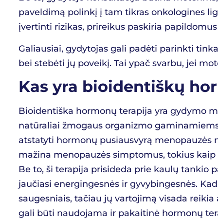
paveldimą polinkį į tam tikras onkologines lig
įvertinti rizikas, prireikus paskiria papildomu
Galiausiai, gydytojas gali padėti parinkti t
bei stebėti jų poveikį. Tai ypač svarbu, jei 
Kas yra bioidentiškų ho
Bioidentiška hormonų terapija
yra gydymo met
natūraliai žmogaus organizmo gaminamiems m
atstatyti hormonų pusiausvyrą menopauzės me
mažina menopauzės simptomus, tokius kaip ka
Be to, ši terapija prisideda prie kaulų tankio
jaučiasi energingesnės ir gyvybingesnės. Kada
saugesniais, tačiau jų vartojimą visada reikia a
gali būti naudojama ir
pakaitinė hormonų ter