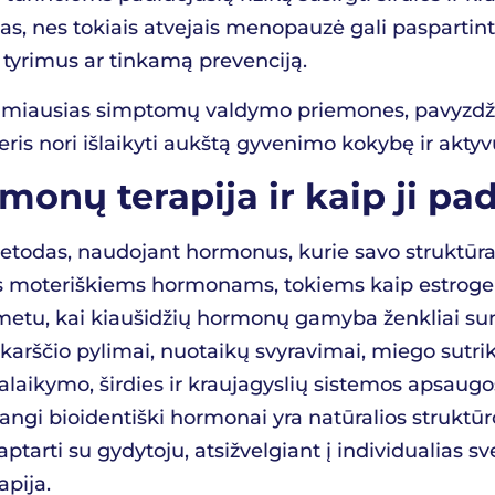
as, nes tokiais atvejais menopauzė gali paspartint
s tyrimus ar tinkamą prevenciją.
inkamiausias simptomų valdymo priemones, pavyzdži
moteris nori išlaikyti aukštą gyvenimo kokybę ir a
rmonų terapija ir kaip ji
odas, naudojant hormonus, kurie savo struktūra i
oteriškiems hormonams, tokiems kaip estrogenas
tu, kai kiaušidžių hormonų gamyba ženkliai suma
rščio pylimai, nuotaikų svyravimai, miego sutrik
 palaikymo, širdies ir kraujagyslių sistemos apsaug
ngi bioidentiški hormonai yra natūralios struktūro
ptarti su gydytoju, atsižvelgiant į individualias sve
apija
.