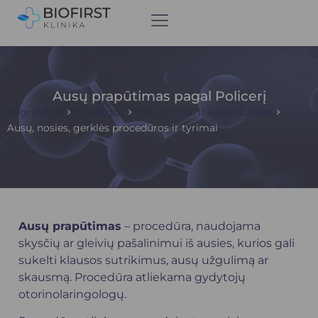
Ausų prapūtimas pagal Policerį
Pagrindinis
Paslaugos
LOR tyrimai ir konsultacijos
Ausų, nosies, gerklės procedūros ir tyrimai
Ausų prapūtimas
– procedūra, naudojama
skysčių ar gleivių pašalinimui iš ausies, kurios gali
sukelti klausos sutrikimus, ausų užgulimą ar
skausmą. Procedūra atliekama gydytojų
otorinolaringologų
.