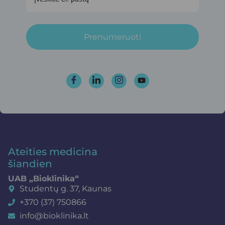
Prenumeruoti
Ateities medicina
šiandien
UAB „Bioklinika“
Studentų g. 37, Kaunas
+370 (37) 750866
info@bioklinika.lt