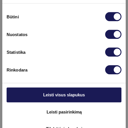
Sutikimo
Būtini
pasirinkimas
Nuostatos
Skaityti daugiau
Dr. Aurelija Vegienė
Statistika
Registracija internetu
+370 (37) 75 08 66
Rinkodara
Daugiau informacijos
Leisti visus slapukus
Leisti pasirinkimą