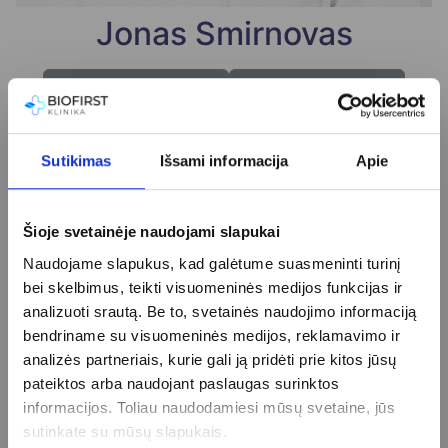
Jonas Smirnovas
Registracija internetu
+370 (37) 75 08 66
Daugiau informacijos
Sutikimas
Išsami informacija
Apie
Šioje svetainėje naudojami slapukai
Naudojame slapukus, kad galėtume suasmeninti turinį
bei skelbimus, teikti visuomeninės medijos funkcijas ir
analizuoti srautą. Be to, svetainės naudojimo informaciją
bendriname su visuomeninės medijos, reklamavimo ir
analizės partneriais, kurie gali ją pridėti prie kitos jūsų
pateiktos arba naudojant paslaugas surinktos
informacijos. Toliau naudodamiesi mūsų svetaine, jūs
sutinkate su mūsų slapukais.