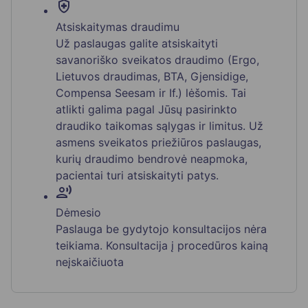
health_and_safety
Atsiskaitymas draudimu
Už paslaugas galite atsiskaityti
savanoriško sveikatos draudimo (Ergo,
Lietuvos draudimas, BTA, Gjensidige,
Compensa Seesam ir If.) lėšomis. Tai
atlikti galima pagal Jūsų pasirinkto
draudiko taikomas sąlygas ir limitus. Už
asmens sveikatos priežiūros paslaugas,
kurių draudimo bendrovė neapmoka,
pacientai turi atsiskaityti patys.
record_voice_over
Dėmesio
Paslauga be gydytojo konsultacijos nėra
teikiama. Konsultacija į procedūros kainą
neįskaičiuota