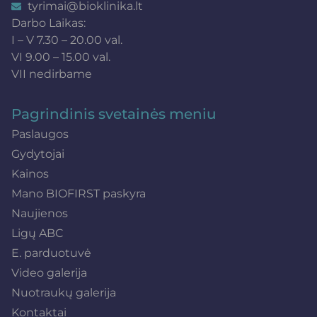
tyrimai@bioklinika.lt
Darbo Laikas:
I – V 7.30 – 20.00 val.
VI 9.00 – 15.00 val.
VII nedirbame
Pagrindinis svetainės meniu
Paslaugos
Gydytojai
Kainos
Mano BIOFIRST paskyra
Naujienos
Ligų ABC
E. parduotuvė
Video galerija
Nuotraukų galerija
Kontaktai