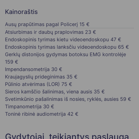
Kainoraštis
Ausų prapūtimas pagal Policerį
15 €
Atsiurbimas ir daubų praplovimas
23 €
Endoskopinis tyrimas kietu videoendoskopu
47 €
Endoskopinis tyrimas lanksčiu videoendoskopu
65 €
Gerklų distonijos gydymas botoksu EMG kontrolėje
159 €
Impendansometrija
30 €
Kraujagyslių prideginimas
35 €
Pūlinio atvėrimas (LOR)
75 €
Sieros kamščio šalinimas, viena ausis
35 €
Svetimkūnio pašalinimas iš nosies, ryklės, ausies
59 €
Timpanometrija
30 €
Toninė ribinė audiometrija
42 €
Gydytojai, teikiantys paslaugą