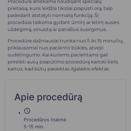
Procedūra atliekama naudojant specialų
prietaisą, kuris leidžia tiksliai prapūsti orą, taip
padedant atstatyti normalią funkciją. Ši
procedūra taikoma gydant ūminį ar lėtinį ausies
uždegimą, sinusitą ar panašius susirgimus.
Procedūra dažniausiai trunka nuo 5 iki 15 minučių,
priklausomai nuo paciento būklės, atvejo
sudėtingumo. Kai kuriems pacientams gali
prireikti ausų prapūtimo procedūrą kartoti kelis
kartus, kad būtų pasiektas ilgalaikis efektas.
Apie procedūrą
schedule
Procedūros trukmė
5-15 min.