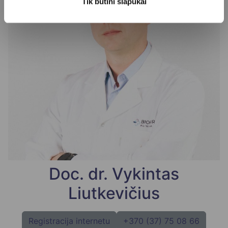
Tik būtini slapukai
Doc. dr. Vykintas
Liutkevičius
Registracija internetu
+370 (37) 75 08 66