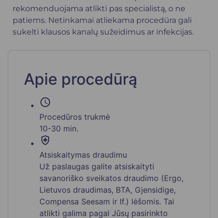
rekomenduojama atlikti pas specialistą, o ne
patiems. Netinkamai atliekama procedūra gali
sukelti klausos kanalų sužeidimus ar infekcijas.
Apie procedūrą
schedule
Procedūros trukmė
10-30 min.
health_and_safety
Atsiskaitymas draudimu
Už paslaugas galite atsiskaityti
savanoriško sveikatos draudimo (Ergo,
Lietuvos draudimas, BTA, Gjensidige,
Compensa Seesam ir If.) lėšomis. Tai
atlikti galima pagal Jūsų pasirinkto