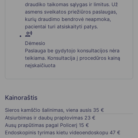
draudiko taikomas sąlygas ir limitus. Už
asmens sveikatos priežiūros paslaugas,
kurių draudimo bendrovė neapmoka,
pacientai turi atsiskaityti patys.
record_voice_over
Dėmesio
Paslauga be gydytojo konsultacijos nėra
teikiama. Konsultacija į procedūros kainą
neįskaičiuota
Kainoraštis
Sieros kamščio šalinimas, viena ausis
35 €
Atsiurbimas ir daubų praplovimas
23 €
Ausų prapūtimas pagal Policerį
15 €
Endoskopinis tyrimas kietu videoendoskopu
47 €