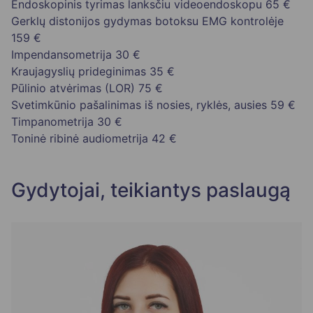
Endoskopinis tyrimas lanksčiu videoendoskopu
65 €
Gerklų distonijos gydymas botoksu EMG kontrolėje
159 €
Impendansometrija
30 €
Kraujagyslių prideginimas
35 €
Pūlinio atvėrimas (LOR)
75 €
Svetimkūnio pašalinimas iš nosies, ryklės, ausies
59 €
Timpanometrija
30 €
Toninė ribinė audiometrija
42 €
Gydytojai, teikiantys paslaugą