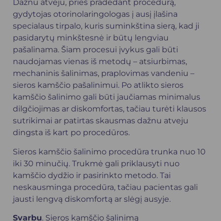
Dažnu atveju, prieš pradedant procedūrą,
gydytojas
otorinolaringologas
į ausį įlašina
specialaus tirpalo, kuris suminkština sierą, kad ji
pasidarytų minkštesnė ir būtų lengviau
pašalinama. Šiam procesui įvykus gali būti
naudojamas vienas iš metodų – atsiurbimas,
mechaninis šalinimas, praplovimas vandeniu –
sieros kamščio pašalinimui. Po atlikto sieros
kamščio šalinimo gali būti jaučiamas minimalus
dilgčiojimas ar diskomfortas, tačiau turėti klausos
sutrikimai ar patirtas skausmas dažnu atveju
dingsta iš kart po procedūros.
Sieros kamščio šalinimo procedūra trunka nuo 10
iki 30 minučių. Trukmė gali priklausyti nuo
kamščio dydžio ir pasirinkto metodo. Tai
neskausminga procedūra, tačiau pacientas gali
jausti lengvą diskomfortą ar slėgį ausyje.
Svarbu
. Sieros kamščio šalinimą