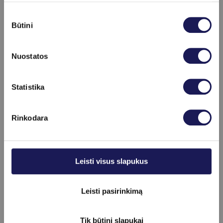
Jonas Smirnovas
Sutikimo
Būtini
pasirinkimas
Registracija internetu
+370 (37) 75 08 66
Daugiau informacijos
Nuostatos
Skaityti daugiau
Statistika
Rinkodara
Leisti visus slapukus
Leisti pasirinkimą
Tik būtini slapukai