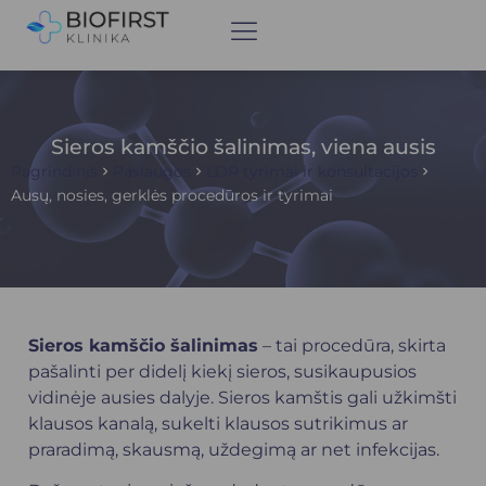
Sieros kamščio šalinimas, viena ausis
Pagrindinis
Paslaugos
LOR tyrimai ir konsultacijos
Ausų, nosies, gerklės procedūros ir tyrimai
Sieros kamščio šalinimas
– tai procedūra, skirta
pašalinti per didelį kiekį sieros, susikaupusios
vidinėje ausies dalyje. Sieros kamštis gali užkimšti
klausos kanalą, sukelti klausos sutrikimus ar
praradimą, skausmą, uždegimą ar net infekcijas.