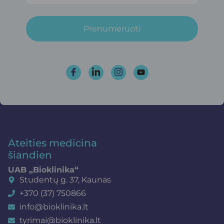
Prenumeruoti
Ateities medicina
šiandien
UAB „Bioklinika“
Studentų g. 37, Kaunas
+370 (37) 750866
info@bioklinika.lt
tyrimai@bioklinika.lt