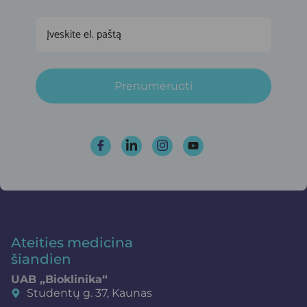
Prenumeruoti
Ateities medicina
šiandien
UAB „Bioklinika“
Studentų g. 37, Kaunas