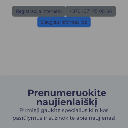
Registracija internetu
+370 (37) 75 08 66
Daugiau informacijos
Prenumeruokite
naujienlaiškį​
Pirmieji gaukite specialius klinikos
pasiūlymus ir sužinokite apie naujienas!