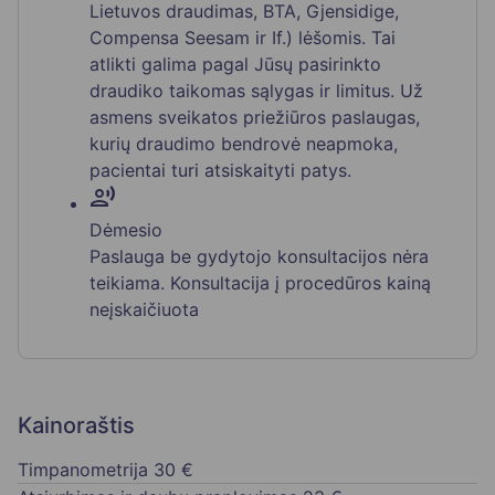
Lietuvos draudimas, BTA, Gjensidige,
Compensa Seesam ir If.) lėšomis. Tai
atlikti galima pagal Jūsų pasirinkto
draudiko taikomas sąlygas ir limitus. Už
asmens sveikatos priežiūros paslaugas,
kurių draudimo bendrovė neapmoka,
pacientai turi atsiskaityti patys.
record_voice_over
Dėmesio
Paslauga be gydytojo konsultacijos nėra
teikiama. Konsultacija į procedūros kainą
neįskaičiuota
Kainoraštis
Timpanometrija
30 €