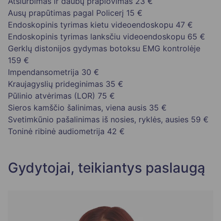
Atsiurbimas ir daubų praplovimas
23 €
Ausų prapūtimas pagal Policerį
15 €
Endoskopinis tyrimas kietu videoendoskopu
47 €
Endoskopinis tyrimas lanksčiu videoendoskopu
65 €
Gerklų distonijos gydymas botoksu EMG kontrolėje
159 €
Impendansometrija
30 €
Kraujagyslių prideginimas
35 €
Pūlinio atvėrimas (LOR)
75 €
Sieros kamščio šalinimas, viena ausis
35 €
Svetimkūnio pašalinimas iš nosies, ryklės, ausies
59 €
Toninė ribinė audiometrija
42 €
Gydytojai, teikiantys paslaugą