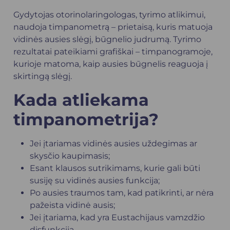
Gydytojas
otorinolaringologas
, tyrimo atlikimui,
naudoja timpanometrą – prietaisą, kuris matuoja
vidinės ausies slėgį, būgnelio judrumą. Tyrimo
rezultatai pateikiami grafiškai – timpanogramoje,
kurioje matoma, kaip ausies būgnelis reaguoja į
skirtingą slėgį.
Kada atliekama
timpanometrija?
Jei įtariamas vidinės ausies uždegimas ar
skysčio kaupimasis;
Esant klausos sutrikimams, kurie gali būti
susiję su vidinės ausies funkcija;
Po ausies traumos tam, kad patikrinti, ar nėra
pažeista vidinė ausis;
Jei įtariama, kad yra Eustachijaus vamzdžio
disfunkcija.