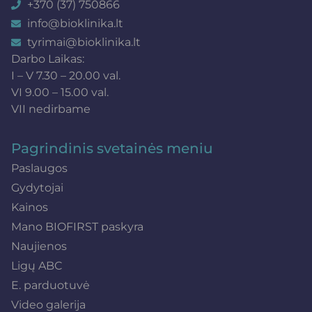
+370 (37) 750866
info@bioklinika.lt
tyrimai@bioklinika.lt
Darbo Laikas:
I – V 7.30 – 20.00 val.
VI 9.00 – 15.00 val.
VII nedirbame
Pagrindinis svetainės meniu
Paslaugos
Gydytojai
Kainos
Mano BIOFIRST paskyra
Naujienos
Ligų ABC
E. parduotuvė
Video galerija