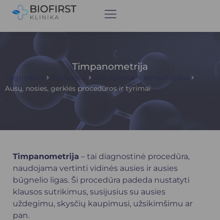
Timpanometrija
Pagrindinis
Paslaugos
LOR tyrimai ir konsultacijos
Ausų, nosies, gerklės procedūros ir tyrimai
Timpanometrija
– tai diagnostinė procedūra,
naudojama vertinti vidinės ausies ir ausies
būgnelio ligas. Ši procedūra padeda nustatyti
klausos sutrikimus, susijusius su ausies
uždegimu, skysčių kaupimusi, užsikimšimu ar
pan.