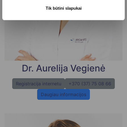
Tik būtini slapukai
Dr. Aurelija Vegienė
Registracija internetu
+370 (37) 75 08 66
Daugiau informacijos