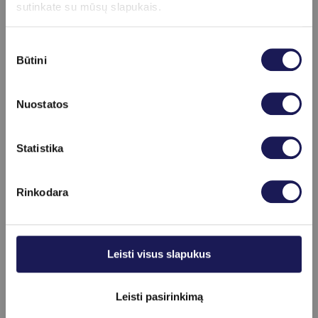
sutinkate su mūsų slapukais.
Sutikimo
Jonas Smirnovas
Būtini
pasirinkimas
Registracija internetu
+370 (37) 75 08 66
Nuostatos
Daugiau informacijos
Skaityti daugiau
Statistika
Rinkodara
Leisti visus slapukus
Leisti pasirinkimą