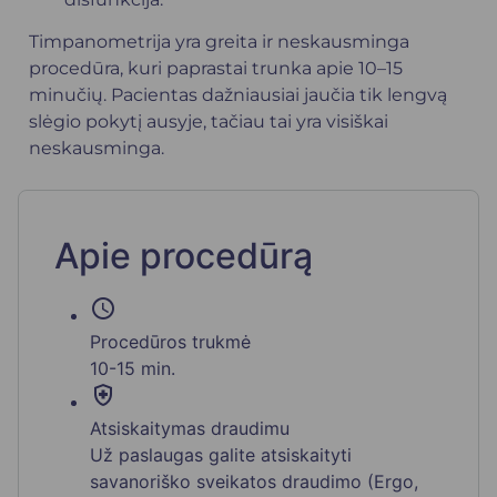
Timpanometrija yra greita ir neskausminga
procedūra, kuri paprastai trunka apie 10–15
minučių. Pacientas dažniausiai jaučia tik lengvą
slėgio pokytį ausyje, tačiau tai yra visiškai
neskausminga.
Apie procedūrą
schedule
Procedūros trukmė
10-15 min.
health_and_safety
Atsiskaitymas draudimu
Už paslaugas galite atsiskaityti
savanoriško sveikatos draudimo (Ergo,