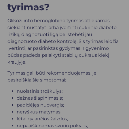
tyrimas?
Glikozilinto hemoglobino tyrimas atliekamas
siekiant nustatyti arba įvertinti cukrinio diabeto
riziką, diagnozuoti ligą bei stebėti jau
diagnozuoto diabeto kontrolę. Šis tyrimas leidžia
įvertinti, ar pasirinktas gydymas ir gyvenimo
būdas padeda palaikyti stabilų cukraus kiekį
kraujyje.
Tyrimas gali būti rekomenduojamas, jei
pasireiškia šie simptomai:
nuolatinis troškulys;
dažnas šlapinimasis;
padidėjęs nuovargis;
neryškus matymas;
lėtai gyjančios žaizdos;
nepaaiškinamas svorio pokytis;