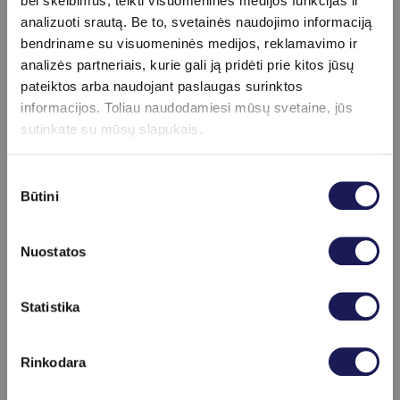
bei skelbimus, teikti visuomeninės medijos funkcijas ir
rekomenduoti keisti mitybą, padidinti fizinį
analizuoti srautą. Be to, svetainės naudojimo informaciją
aktyvumą, koreguoti gydymą ar atlikti
bendriname su visuomeninės medijos, reklamavimo ir
papildomus tyrimus.
analizės partneriais, kurie gali ją pridėti prie kitos jūsų
Svarbu žinoti, kad HbA1c tyrimas yra vienas
pateiktos arba naudojant paslaugas surinktos
pagrindinių rodiklių, padedančių įvertinti diabeto
informacijos. Toliau naudodamiesi mūsų svetaine, jūs
komplikacijų riziką. Nuolat padidėjęs cukraus
sutinkate su mūsų slapukais.
kiekis kraujyje gali turėti įtakos širdies ir
kraujagyslių sistemai, inkstams, akims bei nervų
Sutikimo
sistemai.
Būtini
pasirinkimas
Nuostatos
Apie procedūrą
Skaityti daugiau
Statistika
info
Pasiruošimas
Rinkodara
Specialus pasiruošimas nereikalingas.
schedule