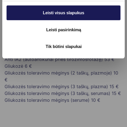
Tyrimo trukmė
10-15 min.
Leisti visus slapukus
Leisti pasirinkimą
Kainoraštis
Tik būtini slapukai
Glikozilintas hemoglobinas (HbA1c)
12 €
Anti IA2 (autoantikūnai prieš tirozinfosfotazę)
53 €
Gliukozė
6 €
Gliukozės toleravimo mėginys (2 taškų, plazmoje)
10
€
Gliukozės toleravimo mėginys (3 taškų, plazma)
15 €
Gliukozės toleravimo mėginys (3 taškų, serumas)
15 €
Gliukozės toleravimo mėginys (serume)
10 €