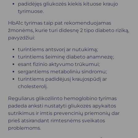
padidėjęs gliukozės kiekis kituose kraujo
tyrimuose.
HbA1c tyrimas taip pat rekomenduojamas
žmonėms, kurie turi didesnę 2 tipo diabeto riziką,
pavyzdžiui:
turintiems antsvorį ar nutukimą;
turintiems šeiminę diabeto anamnezę;
esant fizinio aktyvumo trūkumui;
sergantiems metaboliniu sindromu;
turintiems padidėjusį kraujospūdį ar
cholesterolį.
Reguliarus glikozilinto hemoglobino tyrimas
padeda anksti nustatyti gliukozės apykaitos
sutrikimus ir imtis prevencinių priemonių dar
prieš atsirandant rimtesnėms sveikatos
problemoms.