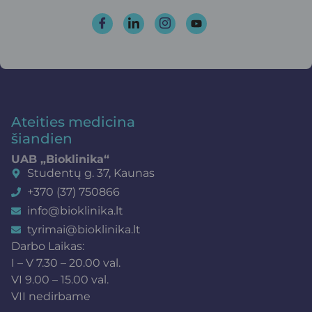
Ateities medicina
šiandien
UAB „Bioklinika“
Studentų g. 37, Kaunas
+370 (37) 750866
info@bioklinika.lt
tyrimai@bioklinika.lt
Darbo Laikas:
I – V 7.30 – 20.00 val.
VI 9.00 – 15.00 val.
VII nedirbame