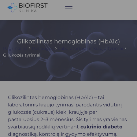
Glikozilintas hemoglobinas (HbA1c)
Pagrindinis
Paslaugos
Laboratoriniai ir kraujo tyrimai
Gliukozės tyrimai
Glikozilintas hemoglobinas (HbA1c) – tai
laboratorinis kraujo tyrimas, parodantis vidutinį
gliukozės (cukraus) kiekį kraujyje per
pastaruosius 2–3 mėnesius. Šis tyrimas yra vienas
svarbiausių rodiklių vertinant
cukrinio diabeto
diagnostiką, kontrolę ir gydymo efektyvumą.