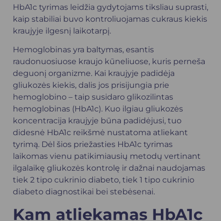
HbA1c tyrimas leidžia gydytojams tiksliau suprasti,
kaip stabiliai buvo kontroliuojamas cukraus kiekis
kraujyje ilgesnį laikotarpį.
Hemoglobinas yra baltymas, esantis
raudonuosiuose kraujo kūneliuose, kuris perneša
deguonį organizme. Kai kraujyje padidėja
gliukozės kiekis, dalis jos prisijungia prie
hemoglobino – taip susidaro glikozilintas
hemoglobinas (HbA1c). Kuo ilgiau gliukozės
koncentracija kraujyje būna padidėjusi, tuo
didesnė HbA1c reikšmė nustatoma atliekant
tyrimą. Dėl šios priežasties HbA1c tyrimas
laikomas vienu patikimiausių metodų vertinant
ilgalaikę gliukozės kontrolę ir dažnai naudojamas
tiek 2 tipo cukrinio diabeto, tiek 1 tipo cukrinio
diabeto diagnostikai bei stebėsenai.
Kam atliekamas HbA1c